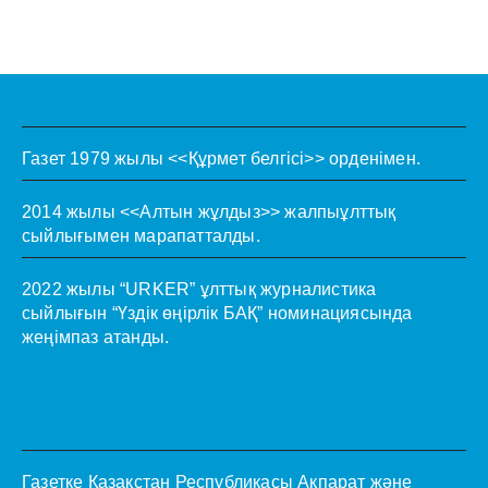
Газет 1979 жылы <<Құрмет белгісі>> орденімен.
2014 жылы <<Алтын жұлдыз>> жалпыұлттық
сыйлығымен марапатталды.
2022 жылы “URKER” ұлттық журналистика
сыйлығын “Үздік өңірлік БАҚ” номинациясында
жеңімпаз атанды.
Газетке Қазақстан Республикасы Ақпарат және