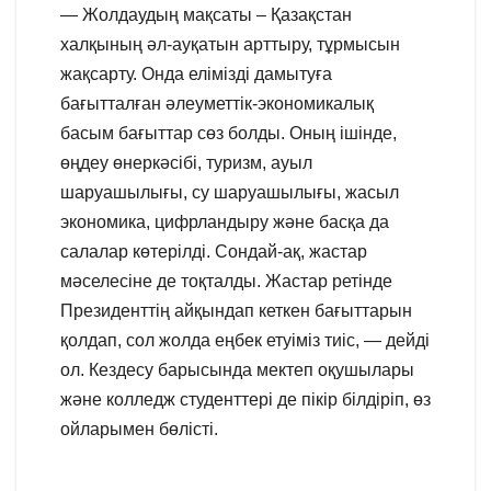
— Жолдаудың мақсаты – Қазақстан
халқының әл-ауқатын арттыру, тұрмысын
жақсарту. Онда елімізді дамытуға
бағытталған әлеуметтік-экономикалық
басым бағыттар сөз болды. Оның ішінде,
өңдеу өнеркәсібі, туризм, ауыл
шаруашылығы, су шаруашылығы, жасыл
экономика, цифрландыру және басқа да
салалар көтерілді. Сондай-ақ, жастар
мәселесіне де тоқталды. Жастар ретінде
Президенттің айқындап кеткен бағыттарын
қолдап, сол жолда еңбек етуіміз тиіс, — дейді
ол. Кездесу барысында мектеп оқушылары
және колледж студенттері де пікір білдіріп, өз
ойларымен бөлісті.