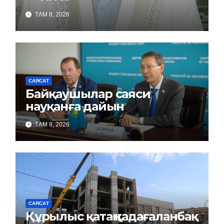
ТАМ 8, 2026
САЯСАТ
Байқаушылар саяси
науқанға дайын
ТАМ 8, 2026
САЯСАТ
Құрылыс қатаң қадағаланбақ