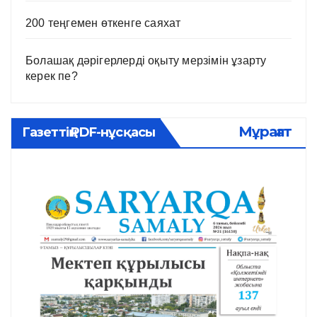
200 теңгемен өткенге саяхат
Болашақ дәрігерлерді оқыту мерзімін ұзарту
керек пе?
Мұрағат
Газеттің PDF-нұсқасы