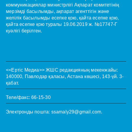
коммуникациялар министрлігі Ақпарат комитетінің
мерзімді басылымды, ақпарат агенттігін және
желілік басылымды есепке қою, қайта есепке қою,
қайта есепке қою туралы 19.06.2019 ж. №17747-Г
куәлігі берілген.
<<Ертіс Медиа>>
ЖШС редакцияның мекенжайы:
140000, Павлодар қаласы, Астана көшесі, 143-үй. 3-
қабат.
Теле/факс: 66-15-30
Электронды пошта:
ssamaly29@gmail.com
.