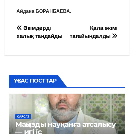
Айдана БОРАНБАЕВА
.
Навигация
Әкімдерді
Қала әкімі
халық таңдайды
тағайындалды
по
записям
ҰҚСАС ПОСТТАР
САЯСАТ
Маңызды науқанға атсалысу
— игі іс