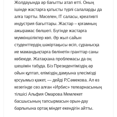
Жолдауында әр бағытты атап өтті. Оның
ішінде жастарға қатысты түрлі салаларды да
алға тартты. Мәселен, IT саласы, креативті
индустрия бағыттары. Жастар – қоғамның
ажырамас бөлшегі. Бүгінде жастарға
мүмкіншіліктер көп. Әр жыл сайын
студенттердің шәкіртақысы өсіп, сұранысқа
ие мамандықтарға бөлінетін гранттар саны
көбеюде. Жатақхана проблемасы да оң
шешімін табуда. Біз Президентіміздің әр
ойын құптап, еліміздің дамуына үлесімізді
қосуымыз қажет, — дейді Р.Сәмекова. Ал өз
кезегінде сөз алған «Ирбис» телеарнасының
тілшісі Альфия Омарова Мемлекет
басшысының тапсырмасын орын-дау
барлығына ортақ міндет екендігін айтты.