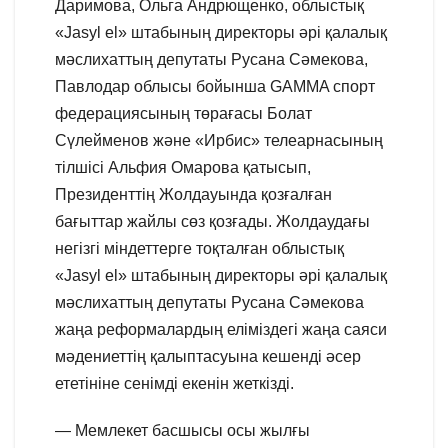
Даримова, Ольга Андрющенко, облыстық
«Jasyl el» штабының директоры әрі қалалық
мәслихаттың депутаты Русана Сәмекова,
Павлодар облысы бойынша GAMMA спорт
федерациясының төрағасы Болат
Сүлейменов және «Ирбис» телеарнасының
тілшісі Альфия Омарова қатысып,
Президенттің Жолдауында қозғалған
бағыттар жайлы сөз қозғады. Жолдаудағы
негізгі міндеттерге тоқталған облыстық
«Jasyl el» штабының директоры әрі қалалық
мәслихаттың депутаты Русана Сәмекова
жаңа реформалардың еліміздегі жаңа саяси
мәдениеттің қалыптасуына кешенді әсер
ететініне сенімді екенін жеткізді.
— Мемлекет басшысы осы жылғы