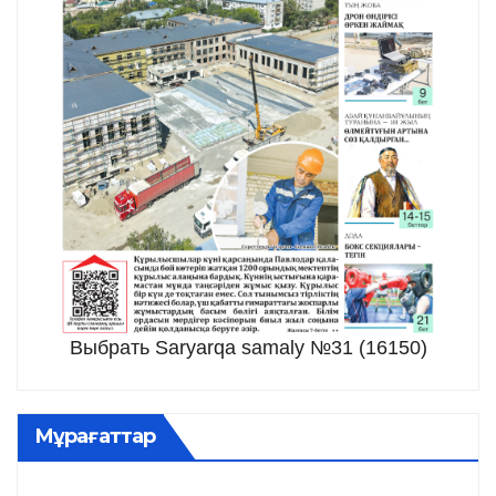
Выбрать Saryarqa samaly №31 (16150)
Мұрағаттар