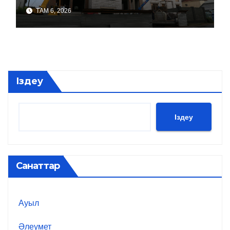
ТАМ 6, 2026
Іздеу
Іздеу
Санаттар
Ауыл
Әлеумет