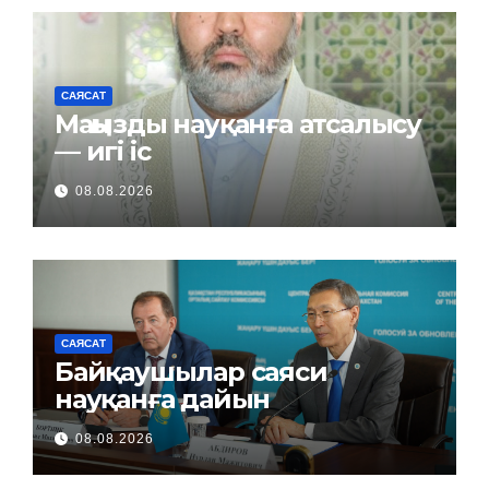
САЯСАТ
Маңызды науқанға атсалысу
— игі іс
08.08.2026
САЯСАТ
Байқаушылар саяси
науқанға дайын
08.08.2026