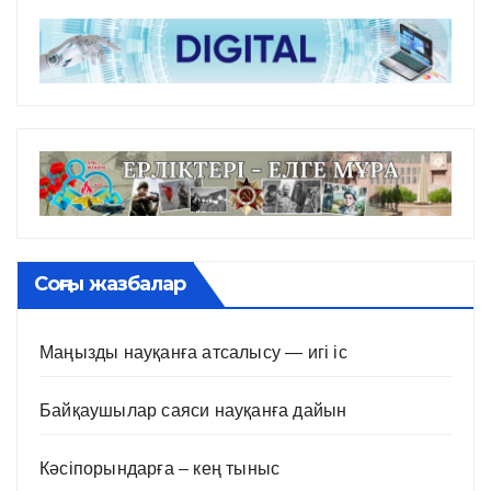
Соңғы жазбалар
Маңызды науқанға атсалысу — игі іс
Байқаушылар саяси науқанға дайын
Кәсіпорындарға – кең тыныс