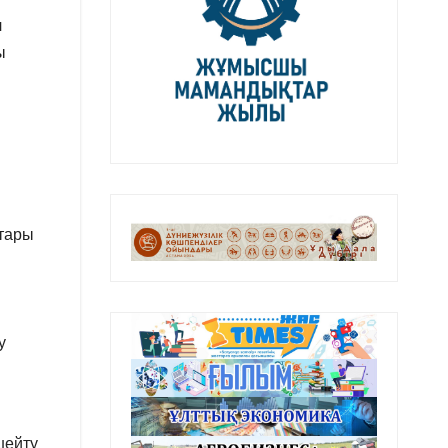
л
ы
стары
у
шейту