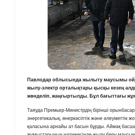
Павлодар облысында жылыту маусымы ойда
жылу-электр орталықтары қысқы кезең алды
жөнделіп, жаңғыртылды. Бұл бағыттағы жұм
Таяуда Премьер-Министрдің бірінші орынбасар
энергетикалық, өнеркәсіптік және әлеуметтік 
қаласына арнайы ат басын бұрды. Аймақ басш
жұмыстарының нәтижесінде жылу беру маусымы