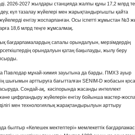
ді. 2026-2027 жылдары станцияда жалпы құны 17,2 млрд те
ндеу, күл тазалау жүйелері мен жарықтандырғышты қайта
үйелерді енгізу жоспарланған. Осы іспетті жұмыстан №3 ж
арға 18,6 млрд теңге жұмсалмақ.
ық бағдарламалардың сапалы орындалуын, мерзімдердің
өрсеткіштердің орындалуын қатаң бақылауды, жылу беру
апсырды.
да Павлодар мұнай-химия зауытына да барды. ПМХЗ ауыр
нің шығымын арттыруға бағытталған SENIM-D жобасын қос
асыруда. Сондай-ақ, кәсіпорында жасанды интеллект
және цифрландыру жүйелерін енгізу бойынша мастер-жосп
мділігі мен технологиялық жарақтандырылуын арттыру
да былтыр «Келешек мектептері» мемлекеттік бағдарлама