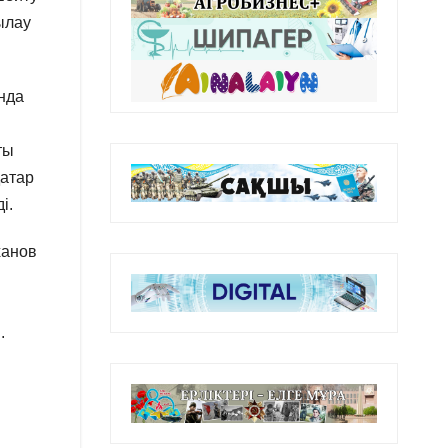
ылау
нда
ты
қатар
і.
ханов
.