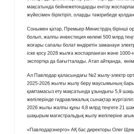
мақсатында бейнежетондарды енгізу жоспарлан
жүйесімен біріктіріп, оларды тәжірибеде қолда
Сонымен қатар, Премьер-Министрдің бірінші о
болып, жалпы инвестиция көлемі 500 млрд теңг
жоғары сапалы болат өндіретін заманауи эле
іске қосу 2028 жылға жоспарланған және 1000
экспортқа да бағытталады. Атап айтқанда, өнім
Ал Павлодар қаласындағы №2 жылу-электр орт
2025-2026 жылғы жылу беру маусымының бары
қамтамасыз ету мақсатында ұзындығы 5,9 ша
желілерінде гидравликалық сынақтар жүргізіл
2026 жылы жалпы құны 4,8 млрд теңгеге 21 шақ
шақырым магистральдық жылу желілеріне ағым
«Павлодарэнерго» АҚ бас директоры Олег Щем