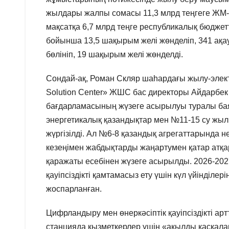
жылдары жалпы сомасы 11,3 млрд теңгеге ЖМ-
мақсатқа 6,7 млрд теңге республикалық бюдже
бойынша 13,5 шақырым желі жөнделіп, 341 ақау
бөлініп, 19 шақырым желі жөнделді.
Сондай-ақ, Роман Скляр шаһардағы жылу-элек
Solution Center» ЖШС бас директоры Айдарбек 
бағдарламасының жүзеге асырылуы туралы ба
энергетикалық қазандықтар мен №11-15 су жы
жүргізілді. Ал №6-8 қазандық агрегаттарында н
кезеңімен жабдықтарды жаңартумен қатар атқар
қаражаты есебінен жүзеге асырылды. 2026-202
қауіпсіздікті қамтамасыз ету үшін күл үйінділе
жоспарланған.
Цифрландыру мен өнеркәсіптік қауіпсіздікті а
станцияда қызметкерлер үшін «ақылды каскалар»