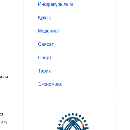
Инфрақұрылым
Құқық
Мәдениет
Саясат
Спорт
Тарих
дағы
Экономика
ұз
ырту