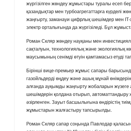
жүргізілген жөндеу жұмыстары туралы есеп бер
қазандықтар мен турбоагрегаттарға күрделі жө
жаңғырту, заманауи цифрлық шешімдер мен IT-ж
электр орталығында да жүргізіледі. Бұл жұмыст
Роман Скляр жөндеу науқаны мен инвестициял
сақталуын, технологиялық және экологиялық к
маусымының сенімді өтуін қамтамасыз етуді т
Бірінші вице-премьер жұмыс сапары барысын
газойльдерді өңдеу және ашық мұнай өнімдері
алғанда ауқымды жаңғырту жобаларын жүзеге 
шешімдерін қолдана отырып, автоматтандыру 
әзірленген. Зауыт басшылығына өндірістің тиі
жұмыстарын жалғастыру тапсырылды.
Роман Скляр сапар соңында Павлодар қаласын