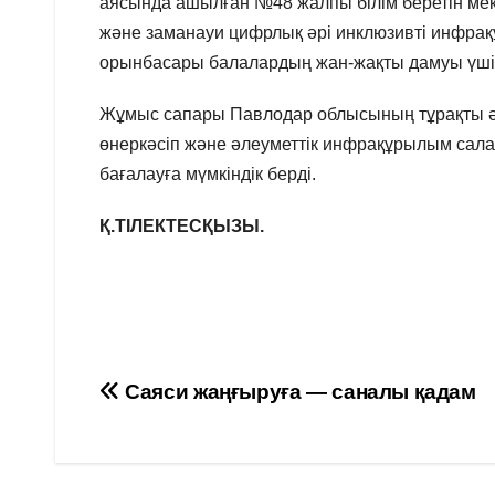
аясында ашылған №48 жалпы білім беретін мек
және заманауи цифрлық әрі инклюзивті инфра
орынбасары балалардың жан-жақты дамуы үшін
Жұмыс сапары Павлодар облысының тұрақты әл
өнеркәсіп және әлеуметтік инфрақұрылым сала
бағалауға мүмкіндік берді.
Қ.ТІЛЕКТЕСҚЫЗЫ.
Навигация
Саяси жаңғыруға — саналы қадам
по
записям