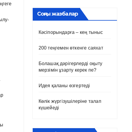
ңгеге
Соңғы жазбалар
ылу-
Кәсіпорындарға – кең тыныс
200 теңгемен өткенге саяхат
Болашақ дәрігерлерді оқыту
мерзімін ұзарту керек пе?
а
Идея қаланы өзгертеді
ар
Көлік жүргізушілеріне талап
күшейеді
сы