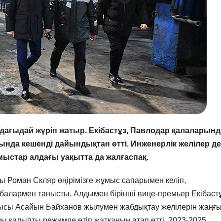
ғыдай жүріп жатыр. Екібастұз, Павлодар қалаларын
нда кешенді дайындықтан өтті. Инженерлік желілер де
ыстар алдағы уақытта да жалғаспақ.
ы Роман Скляр өңірімізге жұмыс сапарымен келіп,
жобалармен танысты. Алдымен бірінші вице-премьер Екібаст
ысы Асайын Байханов жылумен жабдықтау желілерін жаңғ
 қалыпты режимде өтіп жатқанын атап өтті. 2023-2025