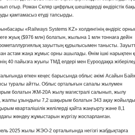
ып отыр. Роман Скляр цифрлық шешімдерді өндірістік бақ
нуды қамтамасыз етуді тапсырды.
рынбасары «Railways Systems KZ» холдингінің өндіріс орны
еге жуық ($976 млн) болатын, жылына 1 млн тоннаға дейін
ктрометаллургиялық зауыттың құрылысымен танысты. Зауыт
-нан астам жаңа жұмыс орны ашылады. Өнім ішкі нарықпен 
нің 40 пайызға жуығы ТМД елдері мен Еуроодаққа жіберілед
алығында өткен кеңес барысында облыс әкімі Асайын Бай
сы туралы айтты. Облыс орталығын сапалы жылумен
қырым болатын ЖМ-20А жылу магистралі салынып, жылу
іп, жалпы ұзындығы 7,2 шақырым болатын 343 ақау жойылды
ырым кварталішілік желілерді қайта жаңғырту және 8,1
дағы жөндеу жұмыстарын жүргізу жоспарланған.
ель 2025 жылы ЖЭО-2 орталығында негізгі жабдықтарға