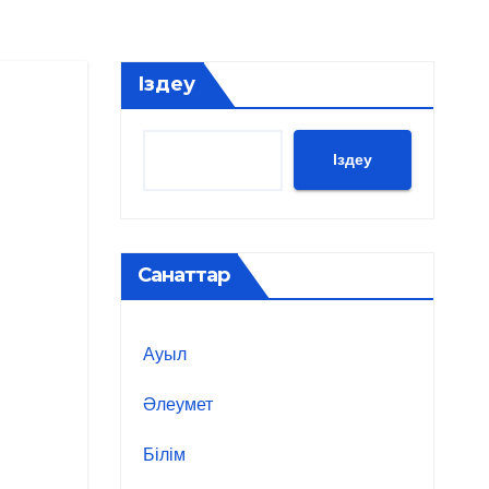
Іздеу
Іздеу
Санаттар
Ауыл
Әлеумет
Білім