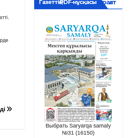
Мұрағат
Газеттің PDF-нұсқасы
тті.
үрде
еді
Выбрать Saryarqa samaly
№31 (16150)