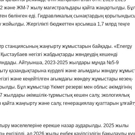
2 және ЖМ-7 жылу магистральдары қайта жаңартылды. Бұ
ттен бөлінген еді. Гидравликалық сынақтардың қорытындыс
 жойылды. Жергілікті бюджеттен қосымша 1,7 млрд теңге
тр станциясының жаңғырту жұмыстарын байқады. «Energy
Қыстаубаев негізгі жабдықтарды жөндеудің кешенді
яндады. Айтуынша, 2023-2025 жылдары мұнда №5-9
лыту қазандықтарына күрделі және ағымдағы жөндеу жұмы
егізгі және кеңейтілген ағымдағы жөндеу жұмыстары кезең-
ылды. Бұл жұмыстар Үкімет резерві мен облыс әкімдігінің
7 жылдары әкімшілік-тұрмыстық кешен салу, экологиялық
рін қайта жаңғырту және салу, генерациялау қуаттарын ұлғайт
рттыру мәселелеріне ерекше назар аударылды. 2025 жылы
 енгізілді, ал 2026 жылы еңбек қауіпсіздігін бақылауды кү