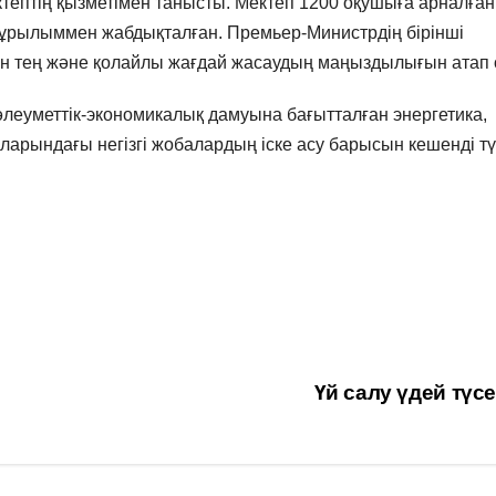
тептің қызметімен танысты. Мектеп 1200 оқушыға арналған
құрылыммен жабдықталған. Премьер-Министрдің бірінші
 тең және қолайлы жағдай жасаудың маңыздылығын атап ө
еуметтік-экономикалық дамуына бағытталған энергетика,
ларындағы негізгі жобалардың іске асу барысын кешенді т
Үй салу үдей түс