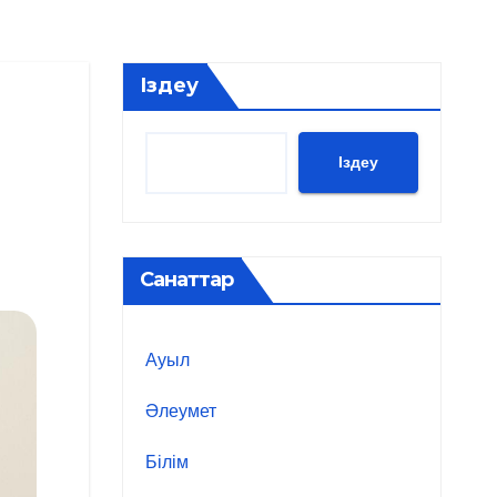
Іздеу
Іздеу
Санаттар
Ауыл
Әлеумет
Білім