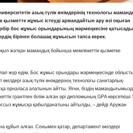
иверситетін азық-түлік өнімдерінің технологы маман
 қызметте жұмыс істеуді армандайтын ару өзі оқыған
бір бос жұмыс орындарының жәрмеңкесіне қатысады
рдің бірінен болашақ жұмысын тапса керек.
оқып жатқан мамандық бойынша мемлекеттік қызметке
қалап жүр едім. Бос жұмыс орындары жәрмеңкесінде облыст
т өкілдері азық-түлік өнімдерінің технологы санитарлық-
қа орналаса алатынын айтты. Яғни, біздің мамандығымыз
ттік грантпен білім алған әрі дипломының GPA көрсеткіші 
урссыз жұмысқа қабылданатыны айтылды, – дейді Аружан
а құйып алған. Сонымен қатар, департамент өкілдері