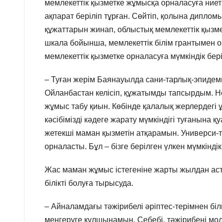
мемлекеттік қызметке жұмысқа орналасуға ние
ақпарат беріліп тұрған. Сөйтіп, қолына дипло
құжаттарын жинап, облыстық мемлекеттік қызмет 
шкала бойынша, мемлекеттік білім грантымен о
мемлекеттік қызметке орналасуға мүмкіндік бері
– Туған жерім Баянауылда сани-тарлық-эпиде
Ойланбастан келісіп, құжатымды тапсырдым. Н
жұмыс табу қиын. Көбінде қалалық жерлердегі 
кәсібімізді кәдеге жарату мүмкіндігі туғанына
жетекші маман қызметін атқарамын. Универси-т
орналасты. Бұл – бізге берілген үлкен мүмкіндік
Жас маман жұмыс істегеніне жарты жылдан аст
білікті болуға тырысуда.
– Айналамдағы тәжірибелі әріптес-терімнен біл
меңгеруге құлшынамын. Себебі, тәжірибені мол