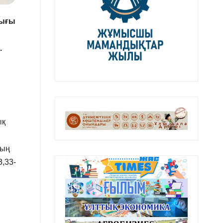
дығы
.
ық
дың
3,33-