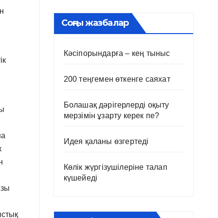
н
Соңғы жазбалар
Кәсіпорындарға – кең тыныс
ік
200 теңгемен өткенге саяхат
Болашақ дәрігерлерді оқыту
лы
мерзімін ұзарту керек пе?
на
Идея қаланы өзгертеді
к
н
Көлік жүргізушілеріне талап
күшейеді
ызы
ыстық