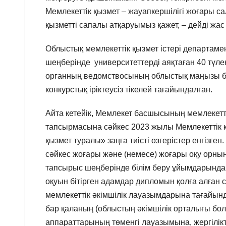
Мемлекеттік қызмет – жауапкершілігі жоғары с
қызметті сапалы атқаруымыз қажет, – дейді жас
Облыстық мемлекеттік қызмет істері департамент
шеңберінде университеттерді аяқтаған 40 түле
органның ведомствосының облыстық маңызы ба
конкурстық іріктеусіз тікелей тағайындалған.
Айта кетейік, Мемлекет басшысының мемлекетті
тапсырмасына сәйкес 2023 жылы Мемлекеттік қыз
қызмет туралы» заңға тиісті өзгерістер енгізг
сәйкес жоғары және (немесе) жоғары оқу орнын
тапсырыс шеңберінде білім беру ұйымдарында у
оқуын бітірген адамдар дипломын қолға алған с
мемлекеттік әкімшілік лауазымдарына тағайы
бар қаланың (облыстың әкімшілік орталығы бо
аппараттарының төменгі лауазымына, жергілі