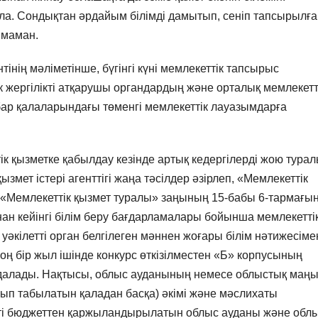
ала. Сондықтан әрдайым білімді дамытып, сеніп тапсырылға
 маман.
інің мәліметінше, бүгінгі күні мемлекеттік тапсырыс
к жергілікті атқарушы органдардың және орталық мемлекетт
р қалаларындағы төменгі мемлекеттік лауазымдарға
к қызметке қабылдау кезінде артық кедергілерді жою тура
мет істері агенттігі жаңа тәсілдер әзірлеп, «Мемлекеттік
ен. «Мемлекеттік қызмет туралы» заңының 15-бабы 6-тармағы
ан кейінгі білім беру бағдарламалары бойынша мемлекетті
әкілетті орган белгілеген мәннен жоғары білім нәтижесіме
оң бір жыл ішінде конкурс өткізілместен «Б» корпусының
ндалады. Нақтысы, облыс ауданының немесе облыстық маң
лып табылатын қаладан басқа) әкімі және мәслихаты
кті бюджеттен қаржыландырылатын облыс ауданы және обл