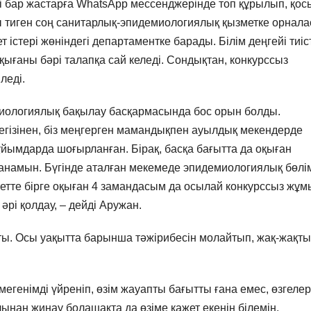
ті бар жастарға WhatsApp мессенджерінде топ құрылып, қо
мы тиген соң санитарлық-эпидемиологиялық қызметке орнала
істері жөніндегі департаментке барады. Білім деңгейі тиіс
қығаны бәрі талапқа сай келеді. Сондықтан, конкурссыз
леді.
миологиялық бақылау басқармасында бос орын болды.
егізінен, біз меңгерген мамандықпен ауылдық мекендерде
ұйымдарда шоғырланған. Бірақ, басқа бағытта да оқыған
 қуанамын. Бүгінде аталған мекемеде эпидемиологиялық бөлі
етте бірге оқыған 4 замандасым да осылай конкурссыз жұм
 әрі қолдау, – дейді Аружан.
ы. Осы уақытта барынша тәжірибесін молайтып, жақ-жақты
мегенімді үйреніп, өзім жауапты бағытты ғана емес, өзгелер
ынан жинау болашақта да өзіме қажет екенін білемін.