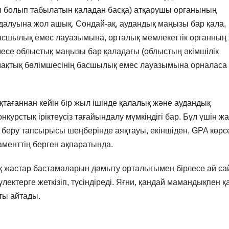
ы болып табылатын қаладан басқа) атқарушы органының
далуына жол ашық. Сондай-ақ, аудандық маңызы бар қала,
 басшылық емес лауазымына, орталық мемлекеттік органның
се облыстық маңызы бар қаладағы (облыстың әкімшілік
мақтық бөлімшесінің басшылық емес лауазымына орналаса
тағаннан кейін бір жыл ішінде қалалық және аудандық
нкурстық іріктеусіз тағайындалу мүмкіндігі бар. Бұл үшін жа
м беру тапсырысы шеңберінде аяқтауы, екіншіден, GPA көрсе
таменттің берген ақпаратында.
қ жастар бастамаларын дамыту орталығымен бірлесе ай с
лектерге жеткізіп, түсіндіреді. Яғни, қандай мамандықпен қ
ты айтады.