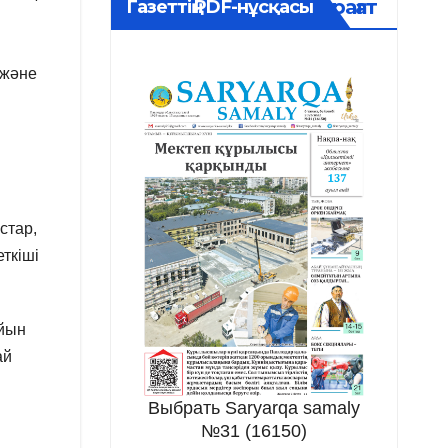
Мұрағат
Газеттің PDF-нұсқасы
 және
стар,
ткіші
айын
ай
Выбрать Saryarqa samaly
№31 (16150)