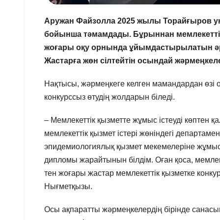
Аружан Файзолла 2025 жылы Торайғыров ун
бойынша тәмамдады. Бұрыннан мемлекеттік
жоғары оқу орнында ұйымдастырылатын әр
Жастарға жөн сілтейтін осындай жәрмеңкеле
Нақтысы, жәрмеңкеге келген мамандардан өзі 
конкурссыз өтудің жолдарын біледі.
– Мемлекеттік қызметте жұмыс істеуді көптен 
мемлекеттік қызмет істері жөніндегі департамен
эпидемиологиялық қызмет мекемелеріне жұмыс
дипломы жарайтынын білдім. Оған қоса, мемлеке
тен жоғары жастар мемлекеттік қызметке конк
Нығметқызы.
Осы ақпаратты жәрмеңкелердің бірінде санасын