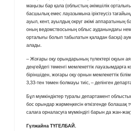
маңызы бар қала (облыстың әкімшілік орталығ
басшылық емес лауазымына іріктеусіз тағайын
ауыл, кент, ауылдық округ әкімі аппаратының
оның ведомствосының облыс ауданындағы неме
орталығы болып табылатын қаладан басқа) ау
алады.
– Жоғары оқу орындарының түлектері оқуын аяқ
деңгейдегі төменгі мемлекеттік лауазымдарға ко
біріншіден, жоғары оқу орнын мемлекеттік білі
3,33-тен төмен болмауы тиіс, – делінген депар
Бұл мүмкіндіктер туралы департамент облысты
бос орындар жәрмеңкесін өткізгенде болашақ тү
салаға орналасуға мүмкіндігі барын да жан-жақ
Гүлжайна ТҮГЕЛБАЙ.