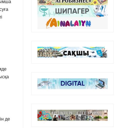
сымша
суға
ті
мде
ысқа
ін де