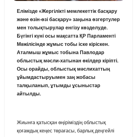
Елімізде «Жергілікті мемлекеттік басқару
және өзін-өзі басқару» заңына өзгертулер
мен толықтырулар енгізу көзделуде.
Бүгінгі күні осы мақсатта ҚР Парламенті
Мәжілісінде жұмыс тобы іске кіріскен.
Аталмыш жұмыс тобына Павлодар
облыстық мәсли-хатынан өкілдер кіріпті.
Осы орайды, облыстық мәслихаттың
ұйымдастыруымен заң жобасы
талқыланып, ұтымды ұсыныстар
айтылды.
Жиынға қатысқан өңіріміздің облыстық
қоғамдық кеңес төрағасы, барлық деңгейлі