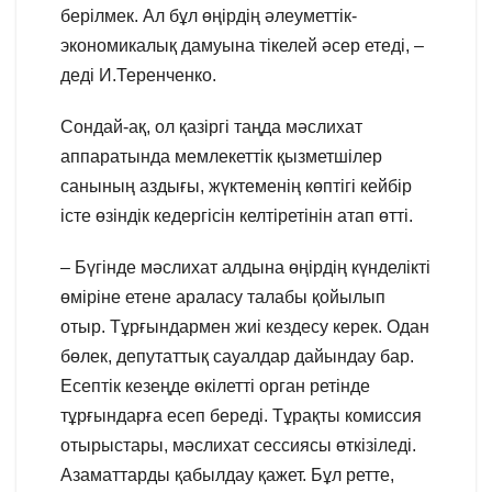
берілмек. Ал бұл өңірдің әлеуметтік-
экономикалық дамуына тікелей әсер етеді, –
деді И.Теренченко.
Сондай-ақ, ол қазіргі таңда мәслихат
аппаратында мемлекеттік қызметшілер
санының аздығы, жүктеменің көптігі кейбір
істе өзіндік кедергісін келтіретінін атап өтті.
– Бүгінде мәслихат алдына өңірдің күнделікті
өміріне етене араласу талабы қойылып
отыр. Тұрғындармен жиі кездесу керек. Одан
бөлек, депутаттық сауалдар дайындау бар.
Есептік кезеңде өкілетті орган ретінде
тұрғындарға есеп береді. Тұрақты комиссия
отырыстары, мәслихат сессиясы өткізіледі.
Азаматтарды қабылдау қажет. Бұл ретте,