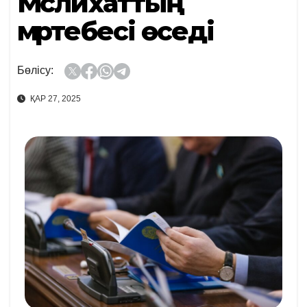
Мәслихаттың
мәртебесі өседі
Бөлісу:
ҚАР 27, 2025