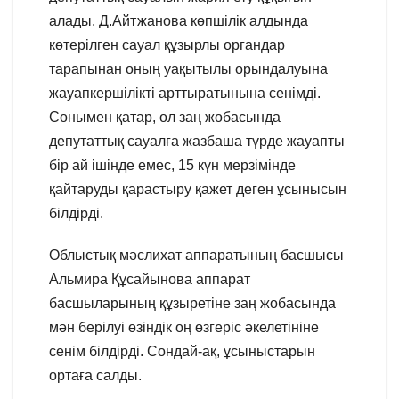
алады. Д.Айтжанова көпшілік алдында
көтерілген сауал құзырлы органдар
тарапынан оның уақытылы орындалуына
жауапкершілікті арттыратынына сенімді.
Сонымен қатар, ол заң жобасында
депутаттық сауалға жазбаша түрде жауапты
бір ай ішінде емес, 15 күн мерзімінде
қайтаруды қарастыру қажет деген ұсынысын
білдірді.
Облыстық мәслихат аппаратының басшысы
Альмира Құсайынова аппарат
басшыларының құзыретіне заң жобасында
мән берілуі өзіндік оң өзгеріс әкелетініне
сенім білдірді. Сондай-ақ, ұсыныстарын
ортаға салды.