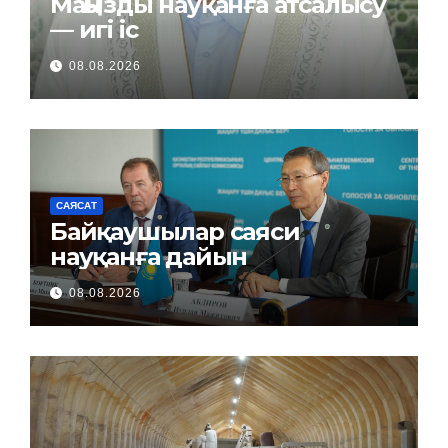
Маңызды науқанға атсалысу
— игі іс
08.08.2026
САЯСАТ
Байқаушылар саяси
науқанға дайын
08.08.2026