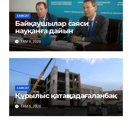
САЯСАТ
Байқаушылар саяси
науқанға дайын
ТАМ 8, 2026
САЯСАТ
Құрылыс қатаң қадағаланбақ
ТАМ 6, 2026