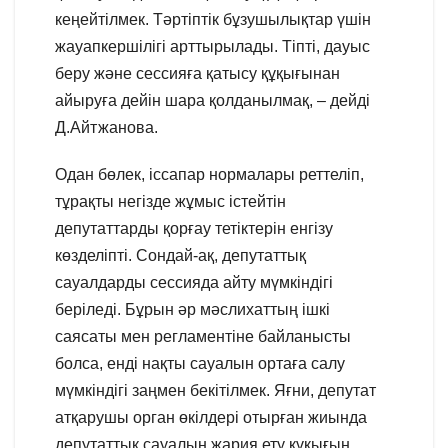
кеңейтілмек. Тәртіптік бұзушылықтар үшін
жауапкершілігі арттырылады. Тіпті, дауыс
беру және сессияға қатысу құқығынан
айыруға дейін шара қолданылмақ, – дейді
Д.Айтжанова.
Одан бөлек, іссапар нормалары реттеліп,
тұрақты негізде жұмыс істейтін
депутаттарды қорғау тетіктерін енгізу
көзделіпті. Сондай-ақ, депутаттық
сауалдарды сессияда айту мүмкіндігі
беріледі. Бұрын әр мәслихаттың ішкі
саясаты мен регламентіне байланысты
болса, енді нақты сауалын ортаға салу
мүмкіндігі заңмен бекітілмек. Яғни, депутат
атқарушы орган өкілдері отырған жиында
депутаттық сауалын жария ету құқығын