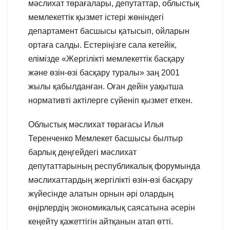
мәслихат төрағалары, депутаттар, облыстық
мемлекеттік қызмет істері жөніндегі
департамент басшысы қатысып, ойларын
ортаға салды. Естеріңізге сала кетейік,
елімізде «Жергілікті мемлекеттік басқару
және өзін-өзі басқару туралы» заң 2001
жылы қабылданған. Оған дейін уақытша
нормативті актілерге сүйеніп қызмет еткен.
Облыстық мәслихат төрағасы Илья
Теренченко Мемлекет басшысы былтыр
барлық деңгейдегі мәслихат
депутаттарының республикалық форумында
мәслихаттардың жергілікті өзін-өзі басқару
жүйесінде алатын орнын әрі олардың
өңірлердің экономикалық саясатына әсерін
кеңейту қажеттігін айтқанын атап өтті.