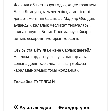
Жиында облыстық қоғамдық кеңес төрағасы
Бәкір Демеуов, мемлекеттік қызмет істері
департаментінің басшысы Мәдияр Әбілдин,
аудандық, қалалық мәслихат төрағалары,
саясаттанушы Борис Поломарчук ойларын
айтып, ескеретін тұстарын көрсетті.
Отырыста айтылған және барлық деңгейлі
мәслихаттардан түскен ұсыныстар апта
соңына дейін қабылданып, заң жобасы
қаралатын жұмыс тобы жолданбақ.
Гүлжайна ТҮГЕЛБАЙ.
Навигация
Ауыл әкімдері
Әйелдер үлесі —