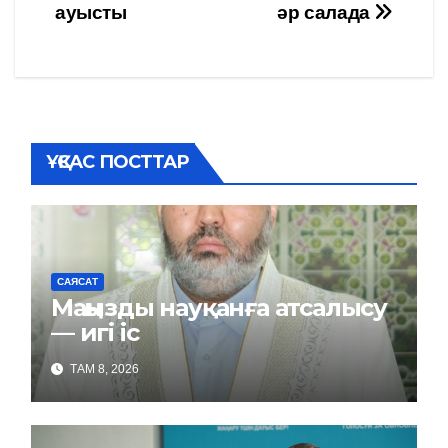
ауысты
әр салада
по
записям
ҰҚСАС ПОСТТАР
САЯСАТ
Маңызды науқанға атсалысу
— игі іс
ТАМ 8, 2026