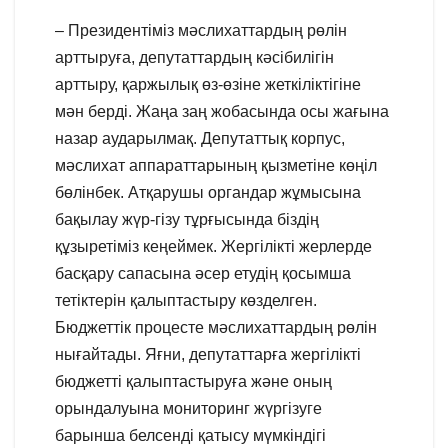
– Президентіміз мәслихаттардың рөлін
арттыруға, депутаттардың кәсібилігін
арттыру, қаржылық өз-өзіне жеткіліктігіне
мән берді. Жаңа заң жобасында осы жағына
назар аударылмақ. Депутаттық корпус,
мәслихат аппараттарының қызметіне көңіл
бөлінбек. Атқарушы органдар жұмысына
бақылау жүр-гізу тұрғысында біздің
құзыретіміз кеңеймек. Жергілікті жерлерде
басқару сапасына әсер етудің қосымша
тетіктерін қалыптастыру көзделген.
Бюджеттік процесте мәслихаттардың рөлін
нығайтады. Яғни, депутаттарға жергілікті
бюджетті қалыптастыруға және оның
орындалуына мониторинг жүргізуге
барынша белсенді қатысу мүмкіндігі