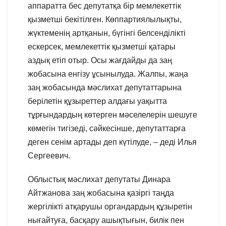
аппаратта бес депутатқа бір мемлекеттік
қызметші бекітілген. Көппартиялылықты,
жүктеменің артқанын, бүгінгі белсенділікті
ескерсек, мемлекеттік қызметші қатары
аздық етіп отыр. Осы жағдайды да заң
жобасына енгізу ұсынылуда. Жалпы, жаңа
заң жобасында мәслихат депутаттарына
берілетін құзыреттер алдағы уақытта
тұрғындардың көтерген мәселелерін шешуге
көмегін тигізеді, сәйкесінше, депутаттарға
деген сенім артады деп күтілуде, – деді Илья
Сергеевич.
Облыстық мәслихат депутаты Динара
Айтжанова заң жобасына қазіргі таңда
жергілікті атқарушы органдардың құзыретін
нығайтуға, басқару ашықтығын, билік пен