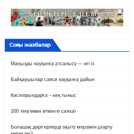
Соңғы жазбалар
Маңызды науқанға атсалысу — игі іс
Байқаушылар саяси науқанға дайын
Кәсіпорындарға – кең тыныс
200 теңгемен өткенге саяхат
Болашақ дәрігерлерді оқыту мерзімін ұзарту
керек пе?