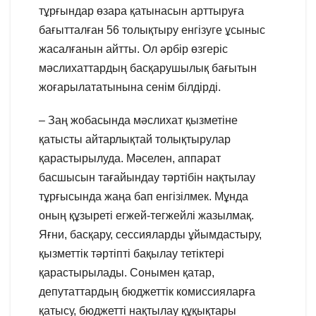
тұрғындар өзара қатынасын арттыруға
бағытталған 56 толықтыру енгізуге ұсыныс
жасалғанын айтты. Ол әрбір өзгеріс
мәслихаттардың басқарушылық бағытын
жоғарылататынына сенім білдірді.
– Заң жобасында мәслихат қызметіне
қатысты айтарлықтай толықтырулар
қарастырылуда. Мәселен, аппарат
басшысын тағайындау тәртібін нақтылау
тұрғысында жаңа бап енгізілмек. Мұнда
оның құзыреті егжей-тегжейлі жазылмақ.
Яғни, басқару, сессияларды ұйымдастыру,
қызметтік тәртіпті бақылау тетіктері
қарастырылады. Сонымен қатар,
депутаттардың бюджеттік комиссияларға
қатысу, бюджетті нақтылау құқықтары