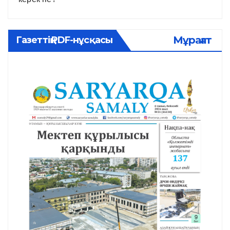
Мұрағат
Газеттің PDF-нұсқасы