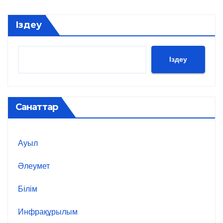
Іздеу
Іздеу
Санаттар
Ауыл
Әлеумет
Білім
Инфрақұрылым