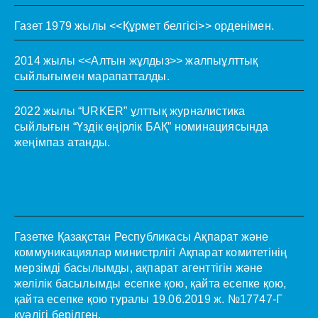
Газет 1979 жылы <<Құрмет белгісі>> орденімен.
2014 жылы <<Алтын жұлдыз>> жалпыұлттық
сыйлығымен марапатталды.
2022 жылы “URKER” ұлттық журналистика
сыйлығын “Үздік өңірлік БАҚ” номинациясында
жеңімпаз атанды.
Газетке Қазақстан Республикасы Ақпарат және
коммуникациялар министрлігі Ақпарат комитетінің
мерзімді басылымды, ақпарат агенттігін және
желілік басылымды есепке қою, қайта есепке қою,
қайта есепке қою туралы 19.06.2019 ж. №17747-Г
куәлігі берілген.