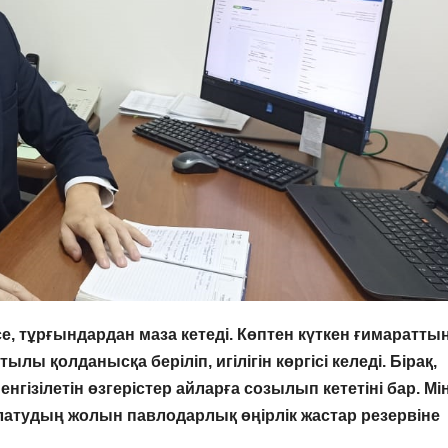
, тұрғындардан маза кетеді. Көптен күткен ғимаратты
қолданысқа беріліп, игілігін көргісі келеді. Бірақ,
ізілетін өзгерістер айларға созылып кететіні бар. Мін
атудың жолын павлодарлық өңірлік жастар резервіне