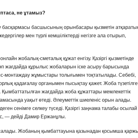
птаса, не ұтамыз?
ау басқармасы басшысының орынбасары қызметін атқараты
едергілер мен түрлі кемшіліктерді негізге ала отырып,
онлайн жобалық-сметалық құжат енгізу. Қазіргі қызметінде
 Көп жағдайда құрылыс жобаларын іске асыру барысында
лыс-монтаждау жұмыстары толығымен тоқтатылады. Себебі,
рлық қадағалау органымен пысықтау қажет. Жоба түзетілг
. Қымбаттатылған жағдайда жоба құжаттары мемлекеттік
шамасында уақыт өтеді. Әлеуметтік шиеленіс орын алады.
деген сенімге селкеу түседі. Қазіргі заңнама талабы осылай
іс, — дейді Дамир Ержанұлы.
қ салады. Жобаның қымбаттауына қазынадан қосымша қарж