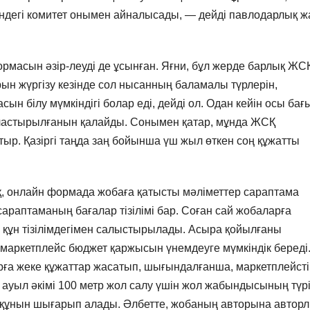
өніндегі комитет онымен айналысады, — дейді павлодарлық ж
масын әзір-леуді де ұсынған. Яғни, бұл жерде барлық ЖС
рын жүргізу кезінде сол нысанның баламалы түрлерін,
н білу мүмкіндігі болар еді, дейді ол. Одан кейін осы бағ
йластырылғанын қалайды. Сонымен қатар, мұнда ЖСҚ
ыр. Қазіргі таңда заң бойынша үш жыл өткен соң құжатты
қ, онлайн формада жобаға қатысты мәліметтер сараптама
 сараптаманың бағалар тізілімі бар. Соған сай жобаларға
 құн тізілімдегімен салыстырылады. Асыра қойылғаны
, маркетплейс бюджет қаржысын үнемдеуге мүмкіндік береді
арға жеке құжаттар жасатып, шығындалғанша, маркетплейсті
, ауыл әкімі 100 метр жол салу үшін жол жабындысының түрі
, құнын шығарып алады. Әлбетте, жобаның авторына автор