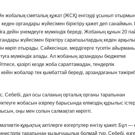
н жобалық-сметалық құжат (ЖСҚ) енгізуді ұсынып отырмын
 кеден органдары жүйесімен біріктіру қажет деп санаймын.
йға дейін үнемдеуге мүмкіндік береді. Жобаның құнын 20 па
органдары жүйесімен біріктіру сарапшылардың кеден арқыл
ін көріп отырады. Сәйкесінше, мердігерге түсетін айырман
туға мүмкіндік алады. Ал жобаның арзандауы бюджетке
песе, қазіргі кезде жоба сараптамадан, тендерлік
 кейін жобалар тек қымбаттай береді, арзандағанын тәжіри
с. Себебі, дәл осы саланың орталық органы тарапынан
іктеуге жобасын әзірлеу барысында еліміздің құрылыс істер
нысын, оңы мен солын салмақтап көріпті.
ативтік-құқықтық актілерге өзгертулер енгізу қажет. Бұл — 
министрлік тарапынан қызығушылық болмай тұр. Себебі, өзге