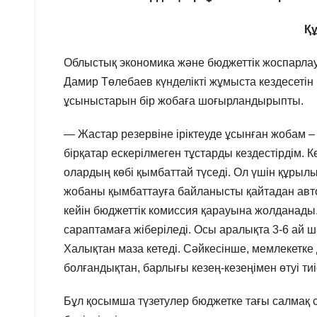
Құ
Облыстық экономика және бюджеттік жоспарл
Дамир Төлебаев күнделікті жұмыста кездесетін к
ұсыныстарын бір жобаға шоғырландырыпты.
— Жастар резервіне іріктеуде ұсынған жобам – 
бірқатар ескерілмеген тұстарды кездестірдім.
олардың көбі қымбаттай түседі. Ол үшін құры
жобаны қымбаттауға байланысты қайтадан авто
кейін бюджеттік комиссия қарауына жолданады
сараптамаға жіберіледі. Осы аралықта 3-6 ай 
Халықтан маза кетеді. Сәйкесінше, мемлекетке 
болғандықтан, барлығы кезең-кезеңімен өтуі ти
Бұл қосымша түзетулер бюджетке тағы салма