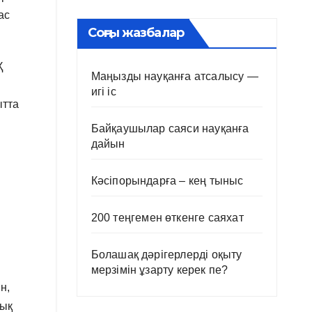
ас
Соңғы жазбалар
Қ
Маңызды науқанға атсалысу —
игі іс
ытта
Байқаушылар саяси науқанға
дайын
Кәсіпорындарға – кең тыныс
200 теңгемен өткенге саяхат
.
Болашақ дәрігерлерді оқыту
мерзімін ұзарту керек пе?
н,
лық