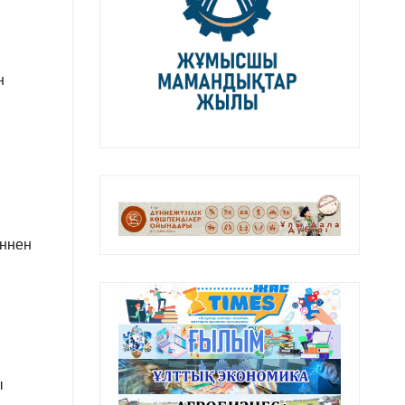
н
еннен
ы