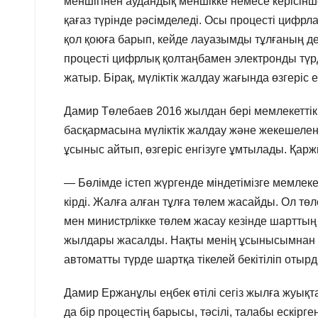
меншігінен аудандық меншікке немесе керісінше 
қағаз түрінде рәсімделеді. Осы процесті цифрл
қол қоюға барып, кейде лауазымды тұлғаның де
процесті цифрлық қолтаңбамен электронды түрд
жатыр. Бірақ, мүліктік жалдау жағында өзгеріс 
Дамир Төлебаев 2016 жылдан бері мемлекеттік
басқармасына мүліктік жалдау және жекешеленд
ұсыныс айтып, өзгеріс енгізуге ұмтылады. Қарж
— Бөлімде істеп жүргенде міндетімізге мемлек
кірді. Жалға алған тұлға төлем жасайды. Ол төл
мен министрлікке төлем жасау кезінде шартты
жылдары жасалды. Нақты менің ұсынысымнан кей
автоматты түрде шартқа тікелей бекітіліп отыр
Дамир Ержанұлы еңбек өтілі сегіз жылға жуықт
да бір процестің барысы, тәсілі, талабы ескірге