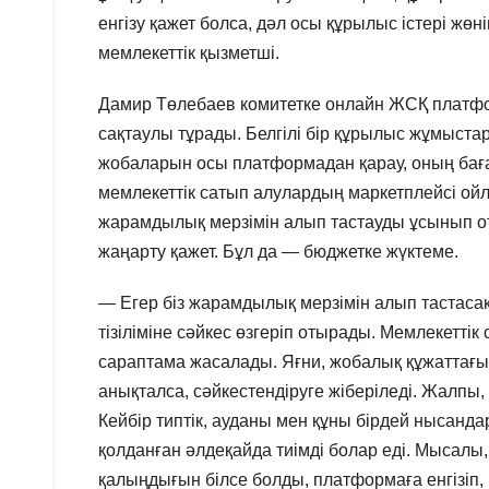
енгізу қажет болса, дәл осы құрылыс істері ж
мемлекеттік қызметші.
Дамир Төлебаев комитетке онлайн ЖСҚ платфор
сақтаулы тұрады. Белгілі бір құрылыс жұмыста
жобаларын осы платформадан қарау, оның бағасы
мемлекеттік сатып алулардың маркетплейсі о
жарамдылық мерзімін алып тастауды ұсынып от
жаңарту қажет. Бұл да — бюджетке жүктеме.
— Егер біз жарамдылық мерзімін алып тастаса
тізіліміне сәйкес өзгеріп отырады. Мемлекеттік
сараптама жасалады. Яғни, жобалық құжаттағы
анықталса, сәйкестендіруге жіберіледі. Жалпы
Кейбір типтік, ауданы мен құны бірдей нысанд
қолданған әлдеқайда тиімді болар еді. Мысалы
қалыңдығын білсе болды, платформаға енгізіп