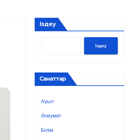
Іздеу
Іздеу
Санаттар
Ауыл
Әлеумет
Білім