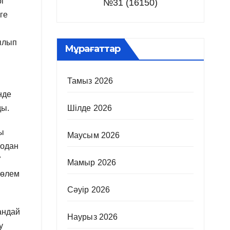
і
№31 (16150)
ге
рылып
Мұрағаттар
Тамыз 2026
нде
Шілде 2026
ды.
ры
Маусым 2026
Содан
7
Мамыр 2026
Төлем
Сәуір 2026
андай
Наурыз 2026
у