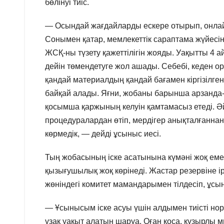
бөлінуі тиіс.
— Осындай жағдайларды ескере отырып, онлай
Сонымен қатар, мемлекеттік сараптама жүйесін
ЖСҚ-ны түзету қажеттілігін жояды. Уақытты 4 а
дейін төмендетуге жол ашады. Себебі, кеден 
қандай материалдың қандай бағамен кіргізілген
байқай алады. Яғни, жобаны барынша арзанда-
қосымша қаржының келуін қамтамасыз етеді. Әйт
процедуралардан өтіп, мердігер анықталғаннан
көрмедік, — дейді ұсыныс иесі.
Тың жобасының іске асатынына күмәні жоқ еме
қызығушылық жоқ көрінеді. Жастар резервіне ір
жөніндегі комитет мамандарымен тілдесіп, ұсы
— Ұсынысым іске асуы үшін алдымен тиісті норм
ұзақ уақыт алатын шаруа. Оған қоса, құзырлы 