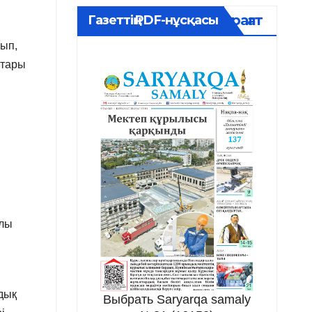
Мұрағат
Газеттің PDF-нұсқасы
уып,
стары
рлы
лдық
Выбрать Saryarqa samaly