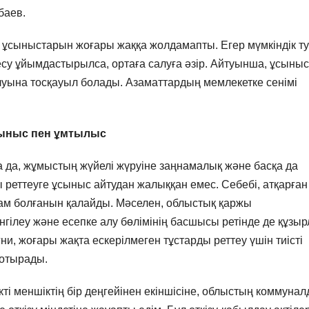
баев.
ше, ұсыныстарын жоғары жаққа жолдамапты. Егер мүмкіндік т
су ұйымдастырылса, ортаға салуға әзір. Айтуынша, ұсыны
луына тосқауыл болады. Азаматтардың мемлекетке сенімі
ыныс пен ұмтылыс
а да, жұмыстың жүйелі жүруіне заңнамалық және басқа да
ы реттеуге ұсыныс айтудан жалыққан емес. Себебі, атқарған
ам болғанын қалайды. Мәселен, облыстық қаржы
гілеу және есепке алу бөлімінің басшысы ретінде де құзы
и, жоғары жақта ескерілмеген тұстарды реттеу үшін тиісті
п отырады.
кті меншіктің бір деңгейінен екіншісіне, облыстың коммуна