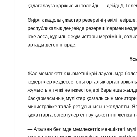
қадағалауға қаржысын төлейді, — дейді Д.Төле
Өңірлік кадрлық жастар резервінің өкілі, әзір
республикалық деңгейде резервшілермен кезде
іске асса, құрылыс жұмыстары мерзімінің созы
артады деген пікірде.
Ұс
Жас мемлекеттік қызметші қай лауазымда болс
кедергілер кездессе, оны орталық орган арқыл
жұмыстың түпкі нәтижесі оң әрі барынша жылд
басқармасының мүліктер қозғалысын мониторин
министрлікке талай рет ұсынысын жолдапты. Яғн
құжаттарға өзгертулер енгізу қажеттігін жеткізі
— Аталған бөлімде мемлекеттік меншіктегі мүлі