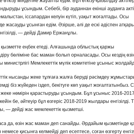
өткізу міндетіне жауапты едім. Бұл өткізу-қабылдау актілер
андыруды ұсындым. Себебі, бір ауданнан екінші ауданға акті
малыстан, іссапардан келуін күтіп, уақыт жоғалтады. Осы
е жасауды ұсынған едім. Әзірше, әлі де ескі әдіспен атқа
енгізілді, — дейді Дамир Ержанұлы.
 қызметте еңбек етеді. Алғашында облыстық қаржы
іру бөліміне бас маман болып орналасады. Осы кездің өзі
ы министрлігі Мемлекеттік мүлік комитетіне ұсыныс жолдай
еттік нысанды жеке тұлғаға жалға беруді рәсімдеу жұмыста
емді біз жүйеден іздеп, бекітуге көп уақыт жоғалтатынбыз. 
ң жеке нөмірін қарастыруды ұсындым. Бұл ұсыныс 2016-201
ін бе, әйтеуір бұл өзгеріс 2018-2019 жылдары енгізілді. 
ды, — дейді жас мемлекеттік қызметші.
аса да, өзін жас маман деп санайды. Әрдайым қызметінде қ
н немесе қисынға келмейді деп есептесе, соған өзгерту енгіз