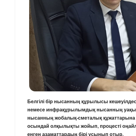
Белгілі бір нысанның құрылысы кешеуілдесе
немесе инфрақұрылымдық нысанның уақытылы 
нысанның жобалық-сметалық құжаттарына енг
осындай олқылықты жойып, процесті оңайл
енген азаматтардың бірі ұсынып отыр.