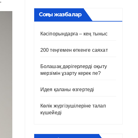
.
Соңғы жазбалар
Кәсіпорындарға – кең тыныс
200 теңгемен өткенге саяхат
Болашақ дәрігерлерді оқыту
мерзімін ұзарту керек пе?
Идея қаланы өзгертеді
Көлік жүргізушілеріне талап
күшейеді