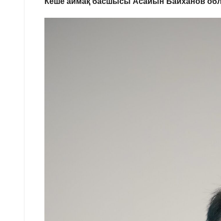
Кеше аймақ басшысы Асайын Байханов обл