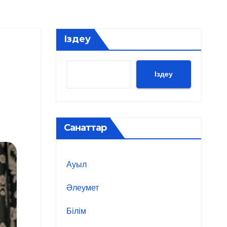
Іздеу
Іздеу
Санаттар
Ауыл
Әлеумет
Білім