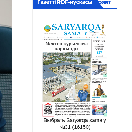
Мұрағат
Газеттің PDF-нұсқасы
Выбрать Saryarqa samaly
№31 (16150)