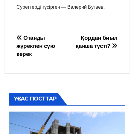
Суреттерді түсірген — Валерий Бугаев.
Навигация
Отанды
Қордан биыл
жүрекпен сүю
қанша түсті?
по
керек
записям
ҰҚСАС ПОСТТАР