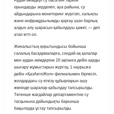
Аудан әкімдері су басатын тарихи
орындарды зерделеп, ауа райына, су
айдындарына мониторинг жүргізіп, халықты
және инфрақұрылымды қорғау үшін барлық
алдын алу шарасын қабылдауы қажет, — деп
атап өтті ол.
Жиналыстың қорытындысы бойынша
салалық басқармаларға, сондай-ақ қалалар
мен аудан әкімдеріне 20 ақпанға дейін қарды
шығару жұмыстарын жүргізу, 1 наурызға
дейін «ҚазАвтоЖол» филиалымен бірлесіп,
жолдардағы су өткізу құбырларын ашу
жөнінде шаралар қабылдау тапсырылды.
Төтенше жағдайлар департаментіне су
тасқынына дайындықты барынша
бақылауда ұстау тапсырылды.