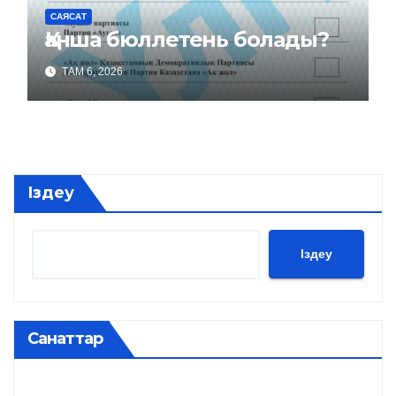
САЯСАТ
Қанша бюллетень болады?
ТАМ 6, 2026
Іздеу
Іздеу
Санаттар