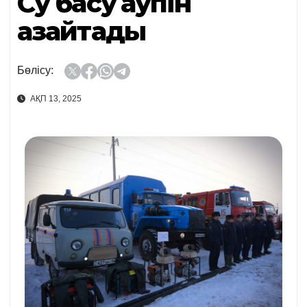
Су басу қаупін
азайтады
Бөлісу:
АҚП 13, 2025