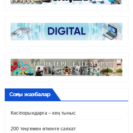
Соңғы жазбалар
Кәсіпорындарға – кең тыныс
200 теңгемен өткенге саяхат