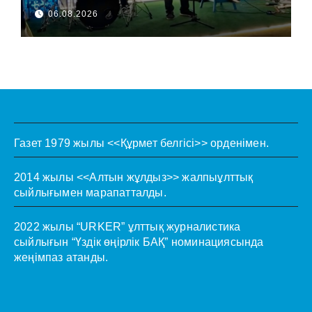
06.08.2026
Газет 1979 жылы <<Құрмет белгісі>> орденімен.
2014 жылы <<Алтын жұлдыз>> жалпыұлттық
сыйлығымен марапатталды.
2022 жылы “URKER” ұлттық журналистика
сыйлығын “Үздік өңірлік БАҚ” номинациясында
жеңімпаз атанды.