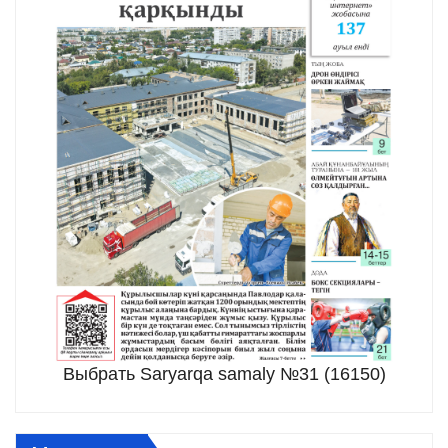
Выбрать Saryarqa samaly №31 (16150)