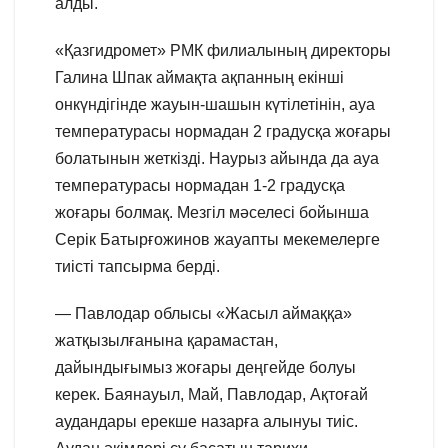
алды.
«Қазгидромет» РМК филиалының директоры
Галина Шпак аймақта ақпанның екінші
онкүндігінде жауын-шашын күтілетінін, ауа
температурасы нормадан 2 градусқа жоғары
болатынын жеткізді. Наурыз айында да ауа
температурасы нормадан 1-2 градусқа
жоғары болмақ. Мезгіл мәселесі бойынша
Серік Батырғожинов жауапты мекемелерге
тиісті тапсырма берді.
— Павлодар облысы «Жасыл аймаққа»
жатқызылғанына қарамастан,
дайындығымыз жоғары деңгейде болуы
керек. Баянауыл, Май, Павлодар, Ақтоғай
аудандары ерекше назарға алынуы тиіс.