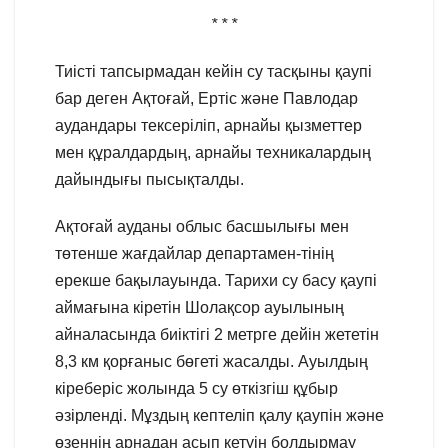
* * *
Тиісті тапсырмадан кейін су тасқыны қаупі
бар деген Ақтоғай, Ертіс және Павлодар
аудандары тексеріліп, арнайы қызметтер
мен құралдардың, арнайы техникалардың
дайындығы пысықталды.
Ақтоғай ауданы облыс басшылығы мен
төтенше жағдайлар департамен-тінің
ерекше бақылауында. Тарихи су басу қаупі
аймағына кіретін Шолақсор ауылының
айналасында биіктігі 2 метрге дейін жететін
8,3 км қорғаныс бөгеті жасалды. Ауылдың
кіреберіс жолында 5 су өткізгіш құбыр
әзірленді. Мұздың кептеліп қалу қаупін және
өзеннің арнадан асып кетуін болдырмау