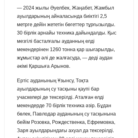
— 2024 жылы Әуелбек, Жаңабет, Жамбыл
ауылдарының айналасында биіктігі 2,5
метрге дейін жететін бөгеттер тұрғызылды.
30 бірлік арнайы техника дайындалды. Қыс
мезгілі басталғалы ауданның елді
мекендерінен 1260 тонна қар шығарылды,
жұмыстар әлі де жалғасуда, — деді аудан
әкімі Қаршыға Арынов.
Ертіс ауданының Ұзынсу, Тоқта
ауылдарының су тасқыны қаупі бар
учаскелері де тексерілді. Аталған елді
мекендерде 70 бірлік техника әзір. Бұдан
бөлек, Павлодар ауданының су тасқынына
бейім Розовка, Рождественка, Ефремовка,
Заря ауылдарындағы ахуал да тексерілді.