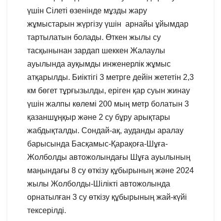
үшін Сілеті өзенінде мұзды жару
жұмыстарын жүргізу үшін арнайы ұйымдар
тартылатын болады. Өткен жылы су
тасқынынан зардап шеккен Жалаулы
ауылында ауқымды инженерлік жұмыс
атқарылды. Биіктігі 3 метрге дейін жететін 2,3
км бөгет тұрғызылды, еріген қар суын жинау
үшін жалпы көлемі 200 мың метр болатын 3
қазаншұңқыр және 2 су бұру арықтары
жабдықталды. Сондай-ақ, ауданды аралау
барысында Басқамыс-Қарақоға-Шұға-
Жолболды автожолындағы Шұға ауылының
маңындағы 8 су өткізу құбырының және 2024
жылы Жолболды-Шілікті автожолында
орнатылған 3 су өткізу құбырының жай-күйі
тексерілді.