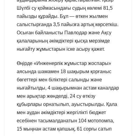
Шүлбі су қоймасындағы судың көлемі 81,5
пайызды құрайды. Бұл — өткен жылмен
салыстырғанда 3,5 пайызға артық көрсеткіш.
Осыған байланысты Павлодар және Ақсу
қалаларының әкімдіктері қысқа мерзімде
нығайту жұмыстарын іске асыру қажет.
Өңірде «Инженерлік жұмыстар жоспары»
аясында шамамен 18 шақырым қорғаныс
бөгеттері мен біліктері салынды және
нығайтылды, 4 шақырымнан астам каналдар
мен арықтар жөнделді, 24 су өткізу
құбырлары орнатылып, ауыстырылды. Қала
мен аудан әкімдіктері жергілікті бюджет
есебінен тасымалданатын 104 мотопомпа,
15 мыңнан астам қапшық, 61 сорғы сатып