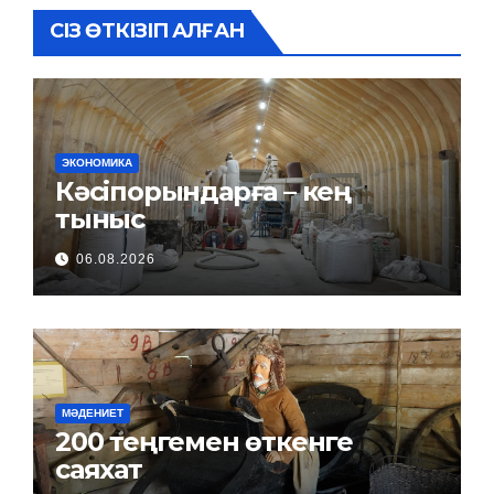
СІЗ ӨТКІЗІП АЛҒАН
ЭКОНОМИКА
Кәсіпорындарға – кең
тыныс
06.08.2026
МӘДЕНИЕТ
200 теңгемен өткенге
саяхат