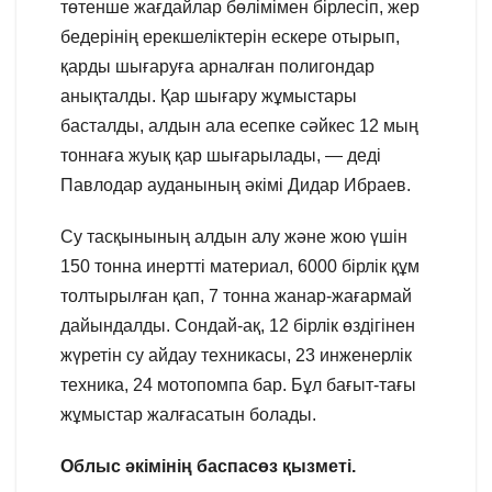
төтенше жағдайлар бөлімімен бірлесіп, жер
бедерінің ерекшеліктерін ескере отырып,
қарды шығаруға арналған полигондар
анықталды. Қар шығару жұмыстары
басталды, алдын ала есепке сәйкес 12 мың
тоннаға жуық қар шығарылады, — деді
Павлодар ауданының әкімі Дидар Ибраев.
Су тасқынының алдын алу және жою үшін
150 тонна инертті материал, 6000 бірлік құм
толтырылған қап, 7 тонна жанар-жағармай
дайындалды. Сондай-ақ, 12 бірлік өздігінен
жүретін су айдау техникасы, 23 инженерлік
техника, 24 мотопомпа бар. Бұл бағыт-тағы
жұмыстар жалғасатын болады.
Облыс әкімінің баспасөз қызметі.