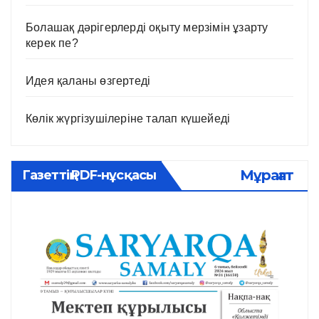
Болашақ дәрігерлерді оқыту мерзімін ұзарту
керек пе?
Идея қаланы өзгертеді
Көлік жүргізушілеріне талап күшейеді
Мұрағат
Газеттің PDF-нұсқасы