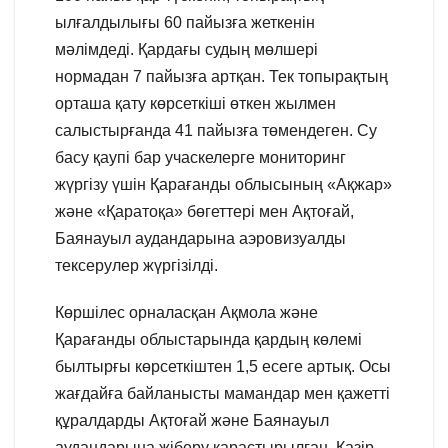
ылғалдылығы 60 пайызға жеткенін
мәлімдеді. Қардағы судың мөлшері
нормадан 7 пайызға артқан. Тек топырақтың
орташа қату көрсеткіші өткен жылмен
салыстырғанда 41 пайызға төмендеген. Су
басу қаупі бар учаскелерге мониторинг
жүргізу үшін Қарағанды облысының «Ақжар»
және «Қаратоқа» бөгеттері мен Ақтоғай,
Баянауыл аудандарына аэровизуалды
тексерулер жүргізілді.
Көршілес орналасқан Ақмола және
Қарағанды облыстарында қардың көлемі
былтырғы көрсеткіштен 1,5 есеге артық. Осы
жағдайға байланысты мамандар мен қажетті
құралдарды Ақтоғай және Баянауыл
аудандарына жіберу қарастырылған. Қазір