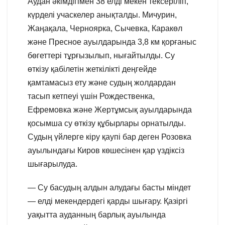
Аудан әкімдігімен 38 елді мекен тексеріліп,
күрделі учаскелер анықталды. Мичурин,
Жаңақала, Черноярка, Сычевка, Каракөл
және Пресное ауылдарында 3,8 км қорғаныс
бөгеттері тұрғызылып, нығайтылды. Су
өткізу қабілетін жеткілікті деңгейде
қамтамасыз ету және судың жолдардан
тасып кетпеуі үшін Рождественка,
Ефремовка және Жертұмсық ауылдарында
қосымша су өткізу құбырлары орнатылды.
Судың үйлерге кіру қаупі бар деген Розовка
ауылындағы Киров көшесінен қар үздіксіз
шығарылуда.
— Су басудың алдын алудағы басты міндет
— елді мекендердегі қарды шығару. Қазіргі
уақытта ауданның барлық ауылында