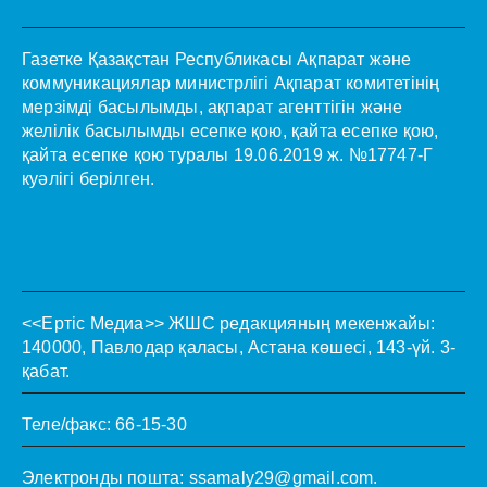
Газетке Қазақстан Республикасы Ақпарат және
коммуникациялар министрлігі Ақпарат комитетінің
мерзімді басылымды, ақпарат агенттігін және
желілік басылымды есепке қою, қайта есепке қою,
қайта есепке қою туралы 19.06.2019 ж. №17747-Г
куәлігі берілген.
<<Ертіс Медиа>>
ЖШС редакцияның мекенжайы:
140000, Павлодар қаласы, Астана көшесі, 143-үй. 3-
қабат.
Теле/факс: 66-15-30
Электронды пошта:
ssamaly29@gmail.com
.