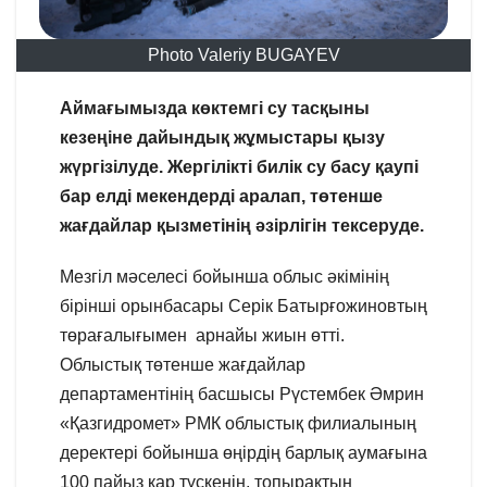
Photo Valeriy BUGAYEV
Аймағымызда көктемгі су тасқыны
кезеңіне дайындық жұмыстары қызу
жүргізілуде. Жергілікті билік су басу қаупі
бар елді мекендерді аралап, төтенше
жағдайлар қызметінің әзірлігін тексеруде.
Мезгіл мәселесі бойынша облыс әкімінің
бірінші орынбасары Серік Батырғожиновтың
төрағалығымен арнайы жиын өтті.
Облыстық төтенше жағдайлар
департаментінің басшысы Рүстембек Әмрин
«Қазгидромет» РМК облыстық филиалының
деректері бойынша өңірдің барлық аумағына
100 пайыз қар түскенін, топырақтың