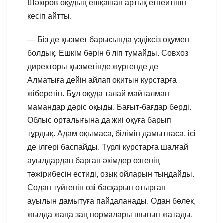
Шәкіров оқудың ешқашан артық етпейтінін
кесіп айтты.
— Біз де қызмет барысында үздіксіз оқумен
болдық. Ешкім бәрін біліп тумайды. Совхоз
директоры қызметінде жүргенде де
Алматыға дейін айлап оқитын курстарға
жіберетін. Бұл оқуда талай майталман
мамандар дәріс оқыды. Бағыт-бағдар берді.
Облыс орталығына да жиі оқуға барып
тұрдық. Адам оқымаса, білімін дамытпаса, ісі
де ілгері баспайды. Түрлі курстарға шалғай
ауылдардан барған әкімдер өзгенің
тәжірибесін естиді, озық ойларын тыңдайды.
Содан түйгенін өзі басқарып отырған
ауылын дамытуға пайдаланады. Одан бөлек,
жылда жаңа заң нормалары шығып жатады.