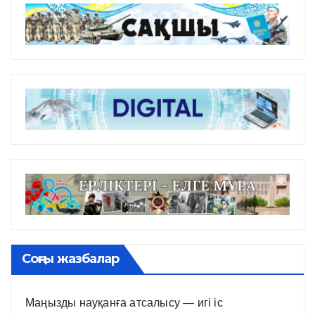
Соңғы жазбалар
Маңызды науқанға атсалысу — игі іс