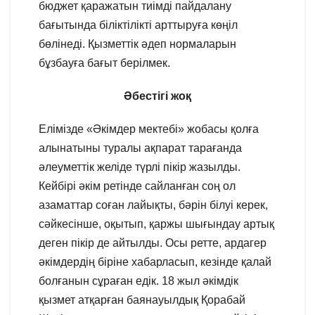
бюджет қаражатын тиімді пайдалану
бағытында біліктілікті арттыруға көңіл
бөлінеді. Қызметтік әдеп нормаларын
бұзбауға бағыт берілмек.
Әбестігі жоқ
Елімізде «Әкімдер мектебі» жобасы қолға
алынатыны туралы ақпарат тарағанда
әлеуметтік желіде түрлі пікір жазылды.
Кейбірі әкім ретінде сайланған соң ол
азаматтар соған лайықты, бәрін білуі керек,
сәйкесінше, оқытып, қаржы шығындау артық
деген пікір де айтылды. Осы ретте, ардагер
әкімдердің біріне хабарласып, кезінде қалай
болғанын сұраған едік. 18 жыл әкімдік
қызмет атқарған баянауылдық Қорабай