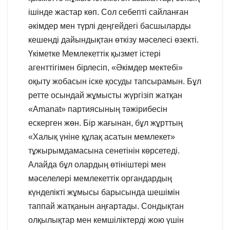
ішінде жастар көп. Сол себепті сайланған
әкімдер мен түрлі деңгейдегі басшыларды
кешенді дайындықтан өткізу мәселесі өзекті.
Үкіметке Мемлекеттік қызмет істері
агенттігімен бірлесіп, «Әкімдер мектебі»
оқыту жобасын іске қосуды тапсырамын. Бұл
ретте осындай жұмысты жүргізіп жатқан
«Amanat» партиясының тәжірибесін
ескерген жөн. Бір жағынан, бұл жұрттың
«Халық үніне құлақ асатын мемлекет»
тұжырымдамасына сенетінін көрсетеді.
Алайда бұл олардың өтініштері мен
мәселелері мемлекеттік органдардың
күнделікті жұмысы барысында шешімін
таппай жатқанын аңғартады. Сондықтан
олқылықтар мен кемшіліктерді жою үшін