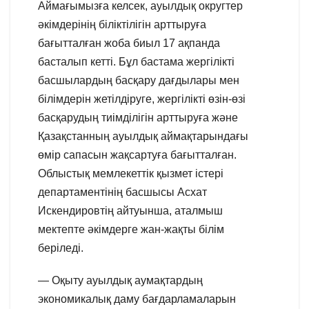
Аймағымызға келсек, ауылдық округтер
әкімдерінің біліктілігін арттыруға
бағытталған жоба биыл 17 ақпанда
басталып кетті. Бұл бастама жергілікті
басшылардың басқару дағдылары мен
білімдерін жетілдіруге, жергілікті өзін-өзі
басқарудың тиімділігін арттыруға және
Қазақстанның ауылдық аймақтарындағы
өмір сапасын жақсартуға бағытталған.
Облыстық мемлекеттік қызмет істері
департаментінің басшысы Асхат
Искендировтің айтуынша, аталмыш
мектепте әкімдерге жан-жақты білім
беріледі.
— Оқыту ауылдық аумақтардың
экономикалық даму бағдарламаларын