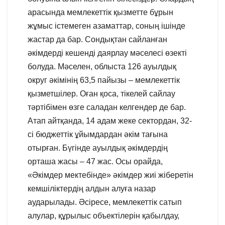
арасында мемлекеттік қызметте бұрын
жұмыс істемеген азаматтар, соның ішінде
жастар да бар. Сондықтан сайланған
әкімдерді кешенді даярлау мәселесі өзекті
болуда. Мәселен, облыста 126 ауылдық
округ әкімінің 63,5 пайызы – мемлекеттік
қызметшілер. Оған қоса, тікелей сайлау
тәртібімен өзге саладан келгендер де бар.
Атап айтқанда, 14 адам жеке сектордан, 32-
сі бюджеттік ұйымдардан әкім тағына
отырған. Бүгінде ауылдық әкімдердің
орташа жасы – 47 жас. Осы орайда,
«Әкімдер мектебінде» әкімдер жиі жіберетін
кемшіліктердің алдын алуға назар
аударылады. Әсіресе, мемлекеттік сатып
алулар, құрылыс объектілерін қабылдау,