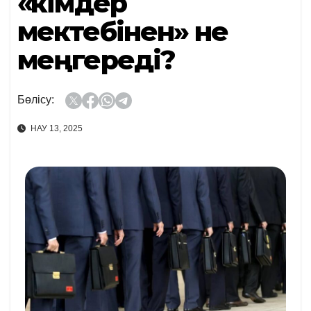
«Әкімдер
мектебінен» не
меңгереді?
Бөлісу:
НАУ 13, 2025