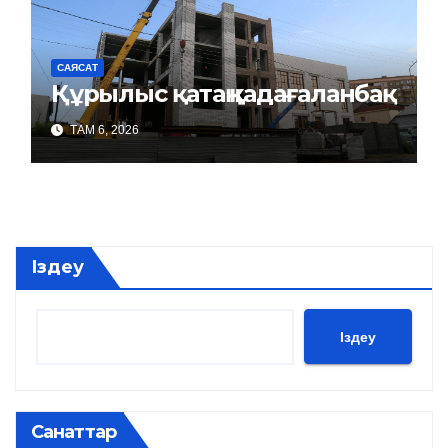
САЯСАТ
Құрылыс қатаң қадағаланбақ
ТАМ 6, 2026
Іздеу
Іздеу
Санаттар