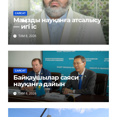
САЯСАТ
Маңызды науқанға атсалысу
— игі іс
ТАМ 8, 2026
САЯСАТ
Байқаушылар саяси
науқанға дайын
ТАМ 8, 2026