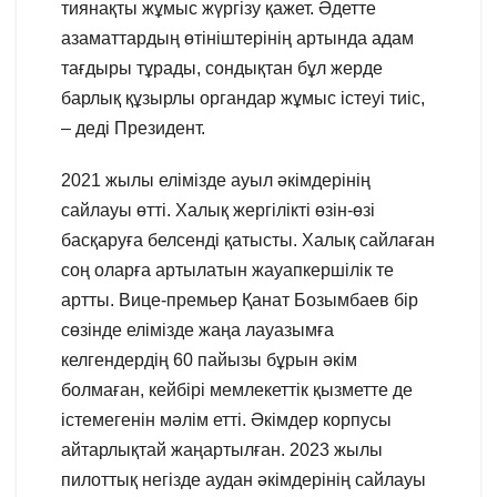
тиянақты жұмыс жүргізу қажет. Әдетте
азаматтардың өтініштерінің артында адам
тағдыры тұрады, сондықтан бұл жерде
барлық құзырлы органдар жұмыс істеуі тиіс,
– деді Президент.
2021 жылы елімізде ауыл әкімдерінің
сайлауы өтті. Халық жергілікті өзін-өзі
басқаруға белсенді қатысты. Халық сайлаған
соң оларға артылатын жауапкершілік те
артты. Вице-премьер Қанат Бозымбаев бір
сөзінде елімізде жаңа лауазымға
келгендердің 60 пайызы бұрын әкім
болмаған, кейбірі мемлекеттік қызметте де
істемегенін мәлім етті. Әкімдер корпусы
айтарлықтай жаңартылған. 2023 жылы
пилоттық негізде аудан әкімдерінің сайлауы