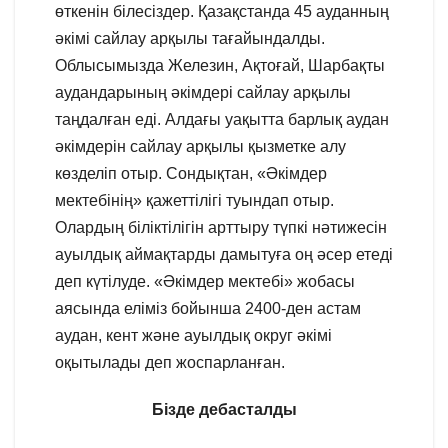
өткенін білесіздер. Қазақстанда 45 ауданның
әкімі сайлау арқылы тағайындалды.
Облысымызда Железин, Ақтоғай, Шарбақты
аудандарының әкімдері сайлау арқылы
таңдалған еді. Алдағы уақытта барлық аудан
әкімдерін сайлау арқылы қызметке алу
көзделіп отыр. Сондықтан, «Әкімдер
мектебінің» қажеттілігі туындап отыр.
Олардың біліктілігін арттыру түпкі нәтижесін
ауылдық аймақтарды дамытуға оң әсер етеді
деп күтілуде. «Әкімдер мектебі» жобасы
аясында еліміз бойынша 2400-ден астам
аудан, кент және ауылдық округ әкімі
оқытылады деп жоспарланған.
Бізде дебасталды