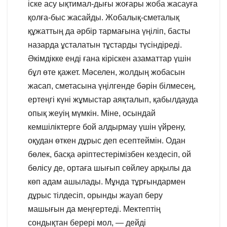
іске асу ықтимал-дығы жоғары жоба жасауға
қолға-быс жасайды. Жобалық-сметалық
құжаттың да әрбір тармағына үңіліп, басты
назарда ұсталатын тұстарды түсіндіреді.
Әкімдікке енді ғана кіріскен азаматтар үшін
бұл өте қажет. Мәселен, жолдың жобасын
жасап, сметасына үңілгенде бәрін білмесең,
ертеңгі күні жұмыстар аяқталып, қабылдауда
опық жеуің мүмкін. Міне, осындай
кемшіліктерге бой алдырмау үшін үйрену,
оқудан өткен дұрыс деп есептеймін. Одан
бөлек, басқа әріптестерімізбен кездесіп, ой
бөлісу де, ортаға шығып сөйлеу арқылы да
көп адам ашылады. Мұнда тұрғындармен
дұрыс тілдесіп, орынды жауап беру
машығын да меңгертеді. Мектептің
сондықтан берері мол, — дейді