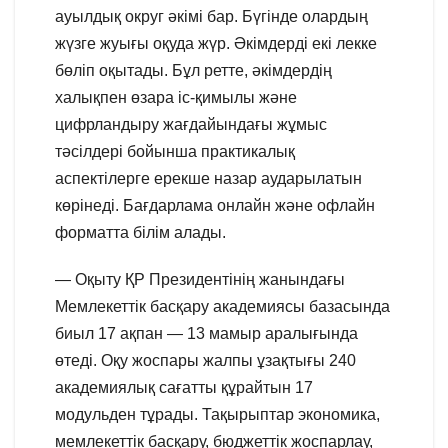
ауылдық округ әкімі бар. Бүгінде олардың
жүзге жуығы оқуда жүр. Әкімдерді екі лекке
бөліп оқытады. Бұл ретте, әкімдердің
халықпен өзара іс-қимылы және
цифрландыру жағдайындағы жұмыс
тәсілдері бойынша практикалық
аспектілерге ерекше назар аударылатын
көрінеді. Бағдарлама онлайн және офлайн
форматта білім алады.
— Оқыту ҚР Президентінің жанындағы
Мемлекеттік басқару академиясы базасында
биыл 17 ақпан — 13 мамыр аралығында
өтеді. Оқу жоспары жалпы ұзақтығы 240
академиялық сағатты құрайтын 17
модульден тұрады. Тақырыптар экономика,
мемлекеттік басқару, бюджеттік жоспарлау,