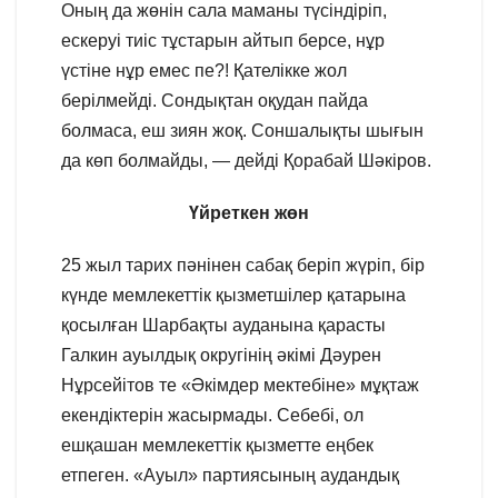
Оның да жөнін сала маманы түсіндіріп,
ескеруі тиіс тұстарын айтып берсе, нұр
үстіне нұр емес пе?! Қателікке жол
берілмейді. Сондықтан оқудан пайда
болмаса, еш зиян жоқ. Соншалықты шығын
да көп болмайды, — дейді Қорабай Шәкіров.
Үйреткен жөн
25 жыл тарих пәнінен сабақ беріп жүріп, бір
күнде мемлекеттік қызметшілер қатарына
қосылған Шарбақты ауданына қарасты
Галкин ауылдық округінің әкімі Дәурен
Нұрсейітов те «Әкімдер мектебіне» мұқтаж
екендіктерін жасырмады. Себебі, ол
ешқашан мемлекеттік қызметте еңбек
етпеген. «Ауыл» партиясының аудандық