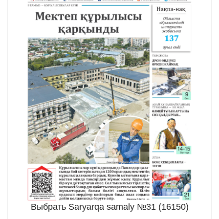
Выбрать Saryarqa samaly №31 (16150)