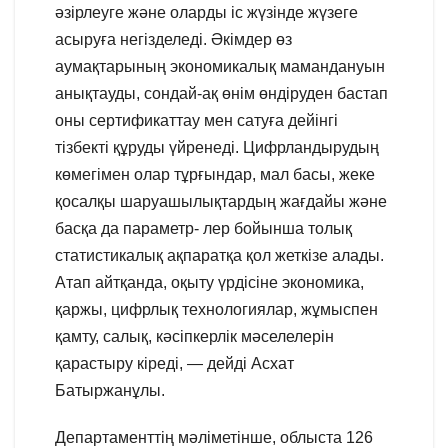
әзірлеуге және оларды іс жүзінде жүзеге
асыруға негізделеді. Әкімдер өз
аумақтарының экономикалық мамандануын
анықтауды, сондай-ақ өнім өндіруден бастап
оны сертификаттау мен сатуға дейінгі
тізбекті құруды үйренеді. Цифрландырудың
көмегімен олар тұрғындар, мал басы, жеке
қосалқы шаруашылықтардың жағдайы және
басқа да параметр- лер бойынша толық
статистикалық ақпаратқа қол жеткізе алады.
Атап айтқанда, оқыту үрдісіне экономика,
қаржы, цифрлық технологиялар, жұмыспен
қамту, салық, кәсіпкерлік мәселелерін
қарастыру кіреді, — дейді Асхат
Батыржанұлы.
Департаменттің мәліметінше, облыста 126