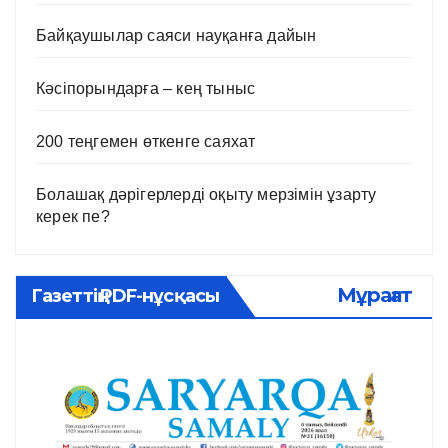
Байқаушылар саяси науқанға дайын
Кәсіпорындарға – кең тыныс
200 теңгемен өткенге саяхат
Болашақ дәрігерлерді оқыту мерзімін ұзарту
керек пе?
Мұрағат
Газеттің PDF-нұсқасы