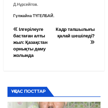
Д.Нұрсейітов.
Гүлжайна ТҮГЕЛБАЙ.
Навигация
Ілгерілеуге
Кадр тапшылығы
бастаған алты
қалай шешіледі?
по
жыл: Қазақстан
записям
орнықты даму
жолында
ҰҚСАС ПОСТТАР