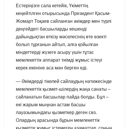
Естеріңізге сала кетейік, Үкіметтің
кеңейтілген отырысында Президент Қасым-
Жомарт Тоқаев сайланған әкімдер мен түрлі
деңгейдегі басшыларды кешенді
дайындықтан өткізу мәселесінің өте өзекті
болып тұрғанын айтып, алға қойылған
міндеттерді жүзеге асыру үшін тұтас
мемлекеттік аппарат тиімді жұмыс істеуі
керек екеніне аса мән берген еді.
— Әкімдерді тікелей сайлаудың нәтижесінде
мемлекеттік қызмет-шілердің жаңа санаты –
сайланатын басшылар пайда болды. Бұл –
екі жарым мыңнан астам басшы
лауазымындағы қызметкер деген сөз.
Олардың арасында бұрын мемлекеттік
қызметте жұмыс істемеген азаматтар, соның