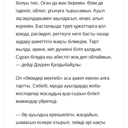
болуы тиіс. Оған да мән беремін. Өзім де
ізденіп, ойлап, ұғынуға тырысамын. Ауыл
ақсақалдарымен ақылдасып, кеңес алып
жүремін. Бастапқыда түрлі құжаттарға қол
қоюда, рәсімдеп, реттеуге неге басты назар
аудару қажеттігін жақсы білмедім. Төрт
жылда, әрине, көп дүниені біліп қалдым.
Сұрап-білудің еш әбестігі жоқ деп ойлаймын,
— дейді Дәурен Қалдыбайұлы.
Ол «Әкімдер мектебі» аса қажет екенін алға
тартты. Себебі, мұнда ауылдарда жоба-
жоспарлар жасаудың қыр-сырын білікті
мамандар үйретеді.
— Әр ауылдың ерекшелігін, жағдайын,
шамасын ескере отырып, тиімді әрі нақты