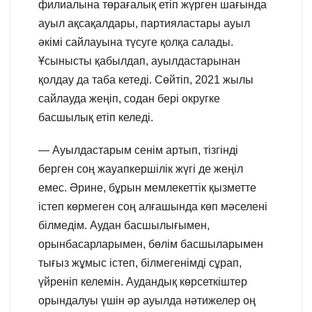
филиалына төрағалық етіп жүрген шағында
ауыл ақсақалдары, партияластары ауыл
әкімі сайлауына түсуге қолқа салады.
Ұсынысты қабылдап, ауылдастарынан
қолдау да таба кетеді. Сөйтіп, 2021 жылы
сайлауда жеңіп, содан бері округке
басшылық етіп келеді.
— Ауылдастарым сенім артып, тізгінді
берген соң жауапкершілік жүгі де жеңіл
емес. Әрине, бұрын мемлекеттік қызметте
істеп көрмеген соң алғашында көп мәселені
білмедім. Аудан басшылығымен,
орынбасарларымен, бөлім басшыларымен
тығыз жұмыс істеп, білмегенімді сұрап,
үйреніп келемін. Аудандық көрсеткіштер
орындалуы үшін әр ауылда нәтижелер оң