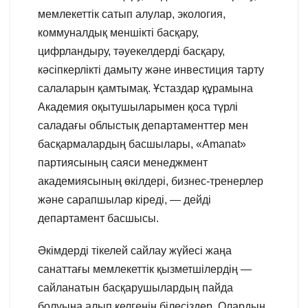
мемлекеттік сатып алулар, экология,
коммуналдық меншікті басқару,
цифрландыру, тәуекелдерді басқару,
кәсіпкерлікті дамыту және инвестиция тарту
салаларын қамтымақ. Ұстаздар құрамына
Академия оқытушыларымен қоса түрлі
саладағы облыстық департаменттер мен
басқармалардың басшылары, «Amanat»
партиясының саяси менеджмент
академиясының өкілдері, бизнес-тренерлер
және сарапшылар кіреді, — дейді
департамент басшысы.
Әкімдерді тікелей сайлау жүйесі жаңа
санаттағы мемлекеттік қызметшілердің —
сайланатын басқарушылардың пайда
болуына алып келгенін білесіздер. Олардың