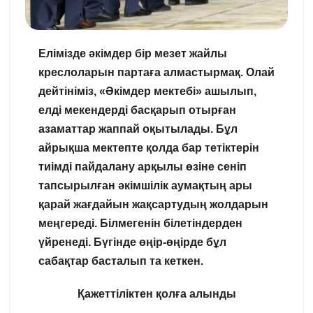
Елімізде әкімдер бір мезет жайлы
креслоларын партаға алмастырмақ.
Олай
дейтініміз, «Әкімдер мектебі» ашылып,
елді мекендерді басқарып отырған
азаматтар жаппай оқытылады. Бұл
айрықша мектепте қолда бар тетіктерін
тиімді пайдалану арқылы өзіне сеніп
тапсырылған әкімшілік аумақтың ары
қарай жағдайын жақсартудың жолдарын
меңгереді. Білмегенін білетіндерден
үйренеді. Бүгінде өңір-өңірде бұл
сабақтар басталып та кеткен.
Қажеттіліктен қолға алынды