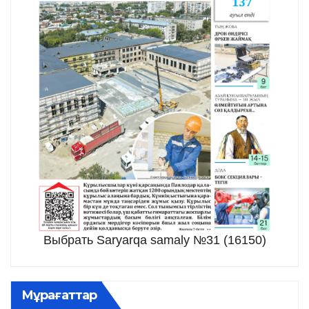
Выбрать Saryarqa samaly №31 (16150)
Мұрағаттар