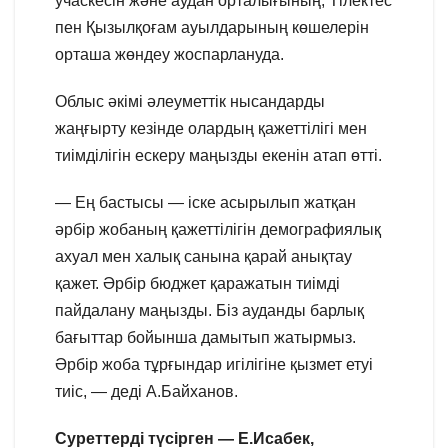
учаскесін және аудан орталығының, Тілектес
пен Қызылқоғам ауылдарының көшелерін
орташа жөндеу жоспарлануда.
Облыс әкімі әлеуметтік нысандарды
жаңғырту кезінде олардың қажеттілігі мен
тиімділігін ескеру маңызды екенін атап өтті.
— Ең бастысы — іске асырылып жатқан
әрбір жобаның қажеттілігін демографиялық
ахуал мен халық санына қарай анықтау
қажет. Әрбір бюджет қаражатын тиімді
пайдалану маңызды. Біз ауданды барлық
бағыттар бойынша дамытып жатырмыз.
Әрбір жоба тұрғындар игілігіне қызмет етуі
тиіс, — деді А.Байханов.
Суреттерді түсірген — Е.Исабек,