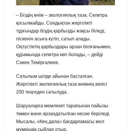
– Біздің өнім – экологиялық таза. Селитра
қосылмайды. Сондықтан жергілікті
тұрғындар біздің қарбызды жақсы біледі,
піскенін асыға күтіп, сатып алады.
Оңтүстіктің қарбыздары арзан болғанымен,
құрамында селитра көп болады, – дейді
Сәкен Темірғалиев.
Сатылым шілде айынан басталған.
Жергілікті экологиялық таза өнімнің келісі
200 теңгеден сатылуда.
Шаруаларға мемлекет тарапынан пайызы
төмен және арзандатылған несие беріледі.
Мысалы, «Кең дала» бағдарламасы мол
мүмкіндік сыйлап отыр.