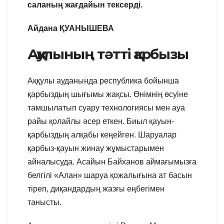
саланың жағдайын тексерді.
Айдана ҚУАНЫШЕВА
Аққулының тәтті қарбызы
Аққулы ауданында республика бойынша
қарбыздың шығымы жақсы. Өнімнің өсуіне
тамшылатып суару технологиясы мен ауа
райы қолайлы әсер еткен. Биыл қауын-
қарбыздың алқабы кеңейген. Шаруалар
қарбыз-қауын жинау жұмыстарымен
айналысуда. Асайын Байханов аймағымызға
белгілі «Алан» шаруа қожалығына ат басын
тіреп, диқандардың жазғы еңбегімен
танысты.