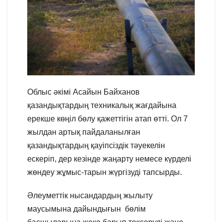
Облыс әкімі Асайын Байханов
қазандықтардың техникалық жағдайына
ерекше көңіл бөлу қажеттігін атап өтті. Ол 7
жылдан артық пайдаланылған
қазандықтардың қауіпсіздік тәуекелін
ескеріп, дер кезінде жаңарту немесе күрделі
жөндеу жұмыс-тарын жүргізуді тапсырды.
Әлеуметтік нысандардың жылыту
маусымына дайындығын бөлім