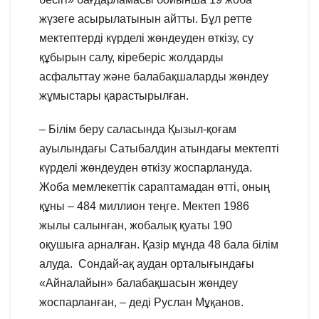
жүзеге асырылатынын айтты. Бұл ретте
мектептерді күрделі жөндеуден өткізу, су
құбырын салу, кіреберіс жолдарды
асфальттау және балабақшаларды жөндеу
жұмыстары қарастырылған.
– Білім беру саласында Қызыл-қоғам
ауылындағы Сатыбалдин атындағы мектепті
күрделі жөндеуден өткізу жоспарлануда.
Жоба мемлекеттік сараптамадан өтті, оның
құны – 484 миллион теңге. Мектеп 1986
жылы салынған, жобалық қуаты 190
оқушыға арналған. Қазір мұнда 48 бала білім
алуда. Сондай-ақ аудан орталығындағы
«Айналайын» балабақшасын жөндеу
жоспарланған, – деді Руслан Мұқанов.