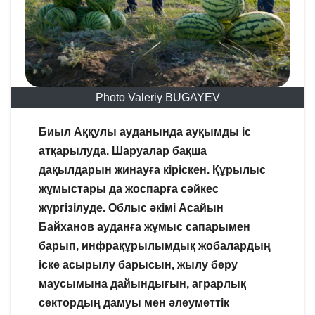
Photo Valeriy BUGAYEV
Биыл Аққулы ауданында ауқымды іс
атқарылуда. Шаруалар бақша
дақылдарын жинауға кіріскен. Құрылыс
жұмыстары да жоспарға сәйкес
жүргізілуде. Облыс әкімі Асайын
Байханов ауданға жұмыс сапарымен
барып, инфрақұрылымдық жобалардың
іске асырылу барысын, жылу беру
маусымына дайындығын, аграрлық
сектордың дамуы мен әлеуметтік