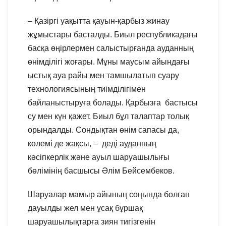
– Қазіргі уақытта қауын-қарбыз жинау
жұмыстары басталды. Биыл республикадағы
басқа өңірлермен салыстырғанда ауданның
өнімділігі жоғары. Мұны маусым айындағы
ыстық ауа райы мен тамшылатып суару
технологиясының тиімділігімен
байланыстыруға болады. Қарбызға бастысы
су мен күн қажет. Биыл бұл талаптар толық
орындалды. Сондықтан өнім сапасы да,
көлемі де жақсы, – деді ауданның
кәсіпкерлік және ауыл шаруашылығы
бөлімінің басшысы Әлім Бейсембеков.
Шаруалар мамыр айының соңында болған
дауылды жел мен ұсақ бұршақ
шаруашылықтарға зиян тигізгенін