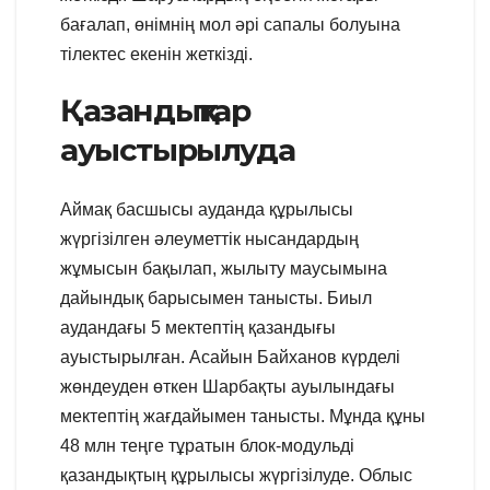
бағалап, өнімнің мол әрі сапалы болуына
тілектес екенін жеткізді.
Қазандықтар
ауыстырылуда
Аймақ басшысы ауданда құрылысы
жүргізілген әлеуметтік нысандардың
жұмысын бақылап, жылыту маусымына
дайындық барысымен танысты. Биыл
аудандағы 5 мектептің қазандығы
ауыстырылған. Асайын Байханов күрделі
жөндеуден өткен Шарбақты ауылындағы
мектептің жағдайымен танысты. Мұнда құны
48 млн теңге тұратын блок-модульді
қазандықтың құрылысы жүргізілуде. Облыс