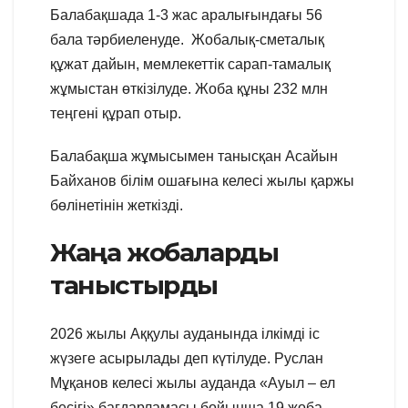
Балабақшада 1-3 жас аралығындағы 56
бала тәрбиеленуде. Жобалық-сметалық
құжат дайын, мемлекеттік сарап-тамалық
жұмыстан өткізілуде. Жоба құны 232 млн
теңгені құрап отыр.
Балабақша жұмысымен танысқан Асайын
Байханов білім ошағына келесі жылы қаржы
бөлінетінін жеткізді.
Жаңа жобаларды
таныстырды
2026 жылы Аққулы ауданында ілкімді іс
жүзеге асырылады деп күтілуде. Руслан
Мұқанов келесі жылы ауданда «Ауыл – ел
бесігі» бағдарламасы бойынша 19 жоба