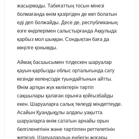
жасырмады. Табиғаттың тосын мінезі
болмағанда өнім қазіргіден де көп болатын
еді деп болжайды. Десе де, республиканың
өзге өңірлерімен салыстырғанда Аққулыда
қарбыз мол шыққан. Сондықтан баға да
көңілге қонымды.
Аймақ басшысымен тілдескен шаруалар
қауын-қарбызды облыс орталығында сату
кезінде келеңсіздік туындайтынын айтты.
Өнім артқан жүк көліктерін тәртіп
сақшылары қалаған орынға қойғызбайды
екен. Шаруаларға салық төлеуді міндеттеуде.
Асайын Қуандықұлы алдағы уақытта
шаруаларға өнім сататын арнайы орын
белгіленетінін және тәртіппен реттелетінін
жеткізді. Шаруалардың еңбегін жоғары