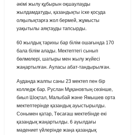
әкімі жылу құбырын оқшаулауды
жылдамдатуды, қазандықты іске қосуда
олқылықтарға жол бермей, жұмысты
уақытылы аяқтауды тапсырды.
60 жылдық тарихы бар білім ошағында 170
бала білім алады. Мектептегі сынып
бөлмелері, шатыры мен жылу жүйесі
жаңартылған. Ауласы абат-тандырылған.
Ауданда жалпы саны 23 мектеп пен бір
колледж бар. Руслан Мұқановтың сөзінше,
биыл Шоқтал, Малыбай және Ямышев орта
мектептерінде қазандық ауыстырылды.
Сонымен қатар, Төсағаш мектебінде екі
қазандық жаңартылды. 6 ауылдағы
мәдениет үйлерінде жаңа қазандық