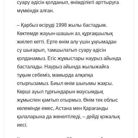
суару әдісін қолданып, өнімділікті арттыруға
мүмкіндік алған.
– Қарбыз өсіруді 1998 жылы бастадым.
Көктемде жауын-шашын аз, құрғақшылық
жиілеп кетті. Ерте өнім алу үшін ұңғымадан
су шығарып, тамшылатып суару әдісін
қолданамыз. Егіс жұмыстары наурыз айында
басталады. Наурыз айында жылыжайға
тұқым себеміз, мамырда алқапқа
отырғызамыз. Биыл өнім шығымы жақсы.
Көрші ауыл тұрғындарын маусымдық
жұмыспен қамтып отырмыз. Өнім тек облыс
көлемінде емес, Астана мен Қарағанды
қалаларына да жөнелтіледі, – дейді қожалық
иесі.