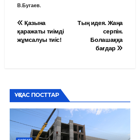
В.Бугаев.
Навигация
Қазына
Тың идея. Жаңа
қаражаты тиімді
серпін.
по
жұмсалуы тиіс!
Болашаққа
записям
бағдар
ҰҚСАС ПОСТТАР