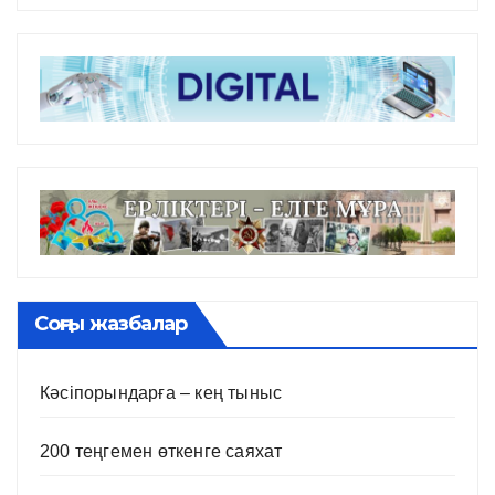
Соңғы жазбалар
Кәсіпорындарға – кең тыныс
200 теңгемен өткенге саяхат