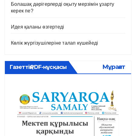
Болашақ дәрігерлерді оқыту мерзімін ұзарту
керек пе?
Идея қаланы өзгертеді
Көлік жүргізушілеріне талап күшейеді
Мұрағат
Газеттің PDF-нұсқасы