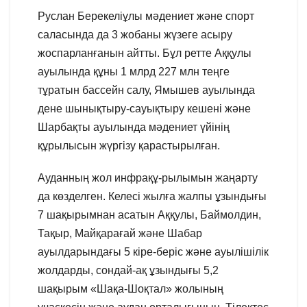
Руслан Берекеліұлы мәдениет және спорт
саласында да 3 жобаны жүзеге асыру
жоспарланғанын айтты. Бұл ретте Аққулы
ауылында құны 1 млрд 227 млн теңге
тұратын бассейн салу, Ямышев ауылында
дене шынықтыру-сауықтыру кешені және
Шарбақты ауылында мәдениет үйінің
құрылысын жүргізу қарастырылған.
Ауданның жол инфрақұ-рылымын жаңарту
да көзделген. Келесі жылға жалпы ұзындығы
7 шақырымнан асатын Аққулы, Баймолдин,
Тақыр, Майқарағай және Шабар
ауылдарындағы 5 кіре-беріс және ауылішілік
жолдарды, сондай-ақ ұзындығы 5,2
шақырым «Шақа-Шоқтал» жолының