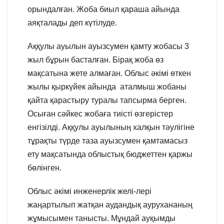
орындалған. Жоба биыл қараша айында
аяқталады деп күтілуде.
Аққулы ауылын ауызсумен қамту жобасы 3
жыл бұрын басталған. Бірақ жоба өз
мақсатына жете алмаған. Облыс әкімі өткен
жылы қыркүйек айында аталмыш жобаны
қайта қарастыру туралы тапсырма берген.
Осыған сәйкес жобаға тиісті өзгерістер
енгізілді. Аққулы ауылының халқын тәулігіне
тұрақты түрде таза ауызсумен қамтамасыз
ету мақсатында облыстық бюджеттен қаржы
бөлінген.
Облыс әкімі инженерлік желі-лері
жаңартылып жатқан аудандық аурухананың
жұмысымен танысты. Мұндай ауқымды