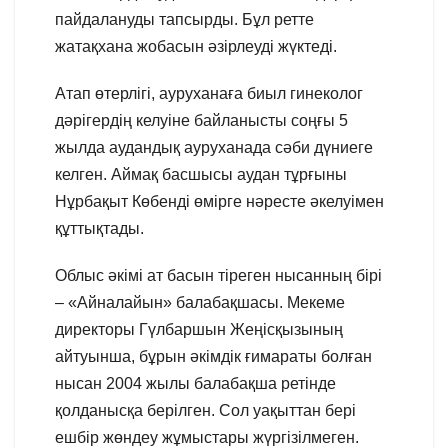
пайдалануды тапсырды. Бұл ретте
жатақхана жобасын әзірлеуді жүктеді.
Атап өтерлігі, ауруханаға биыл гинеколог
дәрігердің келуіне байланысты соңғы 5
жылда аудандық ауруханада сәби дүниеге
келген. Аймақ басшысы аудан тұрғыны
Нұрбақыт Көбенді өмірге нәресте әкелуімен
құттықтады.
Облыс әкімі ат басын тіреген нысанның бірі
– «Айналайын» балабақшасы. Мекеме
директоры Гүлбаршын Жеңісқызының
айтуынша, бұрын әкімдік ғимараты болған
нысан 2004 жылы балабақша ретінде
қолданысқа берілген. Сол уақыттан бері
ешбір жөндеу жұмыстары жүргізілмеген.