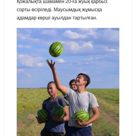
Қожалықта шамамен 20-ға жуық қарбыз
сорты өсіріледі. Маусымдық жұмысқа
адамдар көрші ауылдан тартылған.