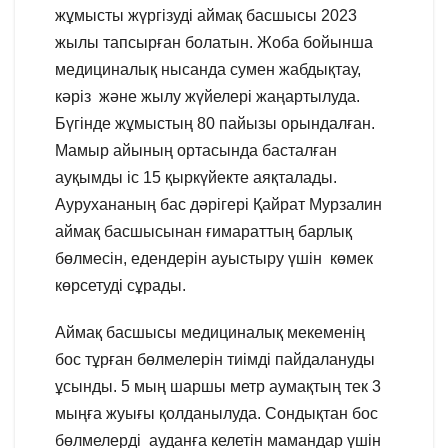
жұмысты жүргізуді аймақ басшысы 2023
жылы тапсырған болатын. Жоба бойынша
медициналық нысанда сумен жабдықтау,
кәріз және жылу жүйелері жаңартылуда.
Бүгінде жұмыстың 80 пайызы орындалған.
Мамыр айының ортасында басталған
ауқымды іс 15 қыркүйекте аяқталады.
Аурухананың бас дәрігері Қайрат Мурзалин
аймақ басшысынан ғимараттың барлық
бөлмесін, едендерін ауыстыру үшін көмек
көрсетуді сұрады.
Аймақ басшысы медициналық мекеменің
бос тұрған бөлмелерін тиімді пайдалануды
ұсынды. 5 мың шаршы метр аумақтың тек 3
мыңға жуығы қолданылуда. Сондықтан бос
бөлмелерді ауданға келетін мамандар үшін