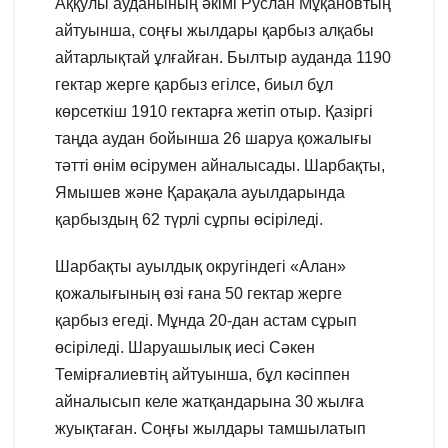
Аққулы ауданының әкімі Руслан Мұқановтың
айтуынша, соңғы жылдары қарбыз алқабы
айтарлықтай ұлғайған. Былтыр ауданда 1190
гектар жерге қарбыз егілсе, биыл бұл
көрсеткіш 1910 гектарға жетіп отыр. Қазіргі
таңда аудан бойынша 26 шаруа қожалығы
тәтті өнім өсірумен айналысады. Шарбақты,
Ямышев және Қарақала ауылдарында
қарбыздың 62 түрлі сұрпы өсіріледі.
Шарбақты ауылдық округіндегі «Алан»
қожалығының өзі ғана 50 гектар жерге
қарбыз егеді. Мұнда 20-дан астам сұрып
өсіріледі. Шаруашылық иесі Сәкен
Темірғалиевтің айтуынша, бұл кәсіппен
айналысып келе жатқандарына 30 жылға
жуықтаған. Соңғы жылдары тамшылатып