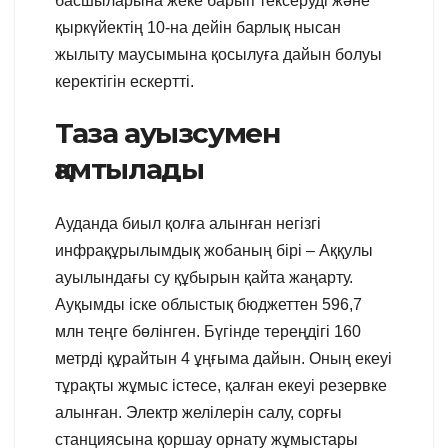
басшыларына жеке барып тексеруді және
қыркүйектің 10-на дейін барлық нысан
жылыту маусымына қосылуға дайын болуы
керектігін ескертті.
Таза ауызсумен
қамтылады
Ауданда биыл қолға алынған негізгі
инфрақұрылымдық жобаның бірі – Аққулы
ауылындағы су құбырын қайта жаңарту.
Ауқымды іске облыстық бюджеттен 596,7
млн теңге бөлінген. Бүгінде тереңдігі 160
метрді құрайтын 4 ұңғыма дайын. Оның екеуі
тұрақты жұмыс істесе, қалған екеуі резервке
алынған. Электр желілерін салу, сорғы
станциясына қоршау орнату жұмыстары