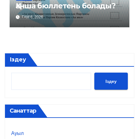
Қанша бюллетень болады?
ТАМ 6, 2026
Іздеу
Іздеу
Санаттар
Ауыл