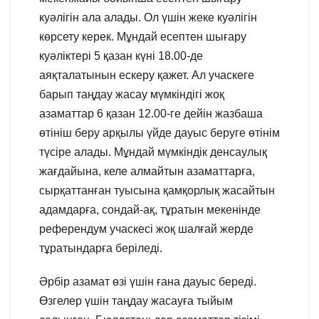
куәлігін ала алады. Ол үшін жеке куәлігін
көрсету керек. Мұндай есептен шығару
куәліктері 5 қазан күні 18.00-де
аяқталатынын ескеру қажет. Ал учаскеге
барып таңдау жасау мүмкіндігі жоқ
азаматтар 6 қазан 12.00-ге дейін жазбаша
өтініш беру арқылы үйде дауыс беруге өтінім
түсіре алады. Мұндай мүмкіндік денсаулық
жағдайына, келе алмайтын азаматтарға,
сырқаттанған туысына қамқорлық жасайтын
адамдарға, сондай-ақ, тұратын мекенінде
референдум учаскесі жоқ шалғай жерде
тұратындарға беріледі.
Әрбір азамат өзі үшін ғана дауыс береді.
Өзгелер үшін таңдау жасауға тыйым