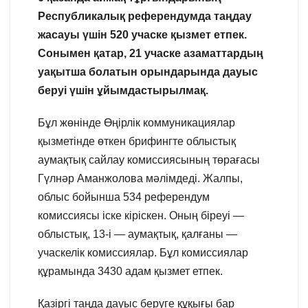
Республикалық референдумда таңдау
жасауы үшін 520 учаске қызмет етпек.
Сонымен қатар, 21 учаске азаматтардың
уақытша болатын орындарында дауыс
беруі үшін ұйымдастырылмақ.
Бұл жөнінде Өңірлік коммуникациялар
қызметінде өткен брифингте облыстық
аумақтық сайлау комиссиясының төрағасы
Гүлнәр Аманжолова мәлімдеді. Жалпы,
облыс бойынша 534 референдум
комиссиясы іске кіріскен. Оның біреуі —
облыстық, 13-і — аумақтық, қалғаны —
учаскелік комиссиялар. Бұл комиссиялар
құрамында 3430 адам қызмет етпек.
Қазіргі таңда дауыс беруге құқығы бар