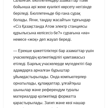
салынған. Бюллетеньдер азаматтар тізімі
бойынша әрі жеке куәлікті көрсету негізінде
беріледі. Бюллетеньде бір ғана сұрақ
болады. Яғни, таңдау жасайтын тұрғындар
«Сіз Қазақстанда Атом электр станциясы
құрылысына келісесіз бе?» сұрағына «иә»
немесе «жоқ» деп жауап береді.
— Ерекше қажеттіліктері бар азаматтар үшін
учаскелердің қолжетімділігі қамтамасыз
етіледі. Барлық учаскелерде мүгедектігі бар
адамдарға арналған бұрыштар
ұйымдастырылады. Онда компьютерлер
орнатылады, құлаққаптар, ұлғайтқыш
шынылар және референдум туралы
материалдар қолжетімді форматта
қарастырылады. Зағип және көзі нашар