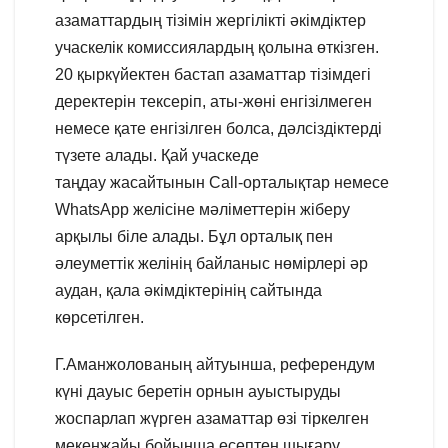
азаматтардың тізімін жергілікті әкімдіктер
учаскелік комиссиялардың қолына өткізген.
20 қыркүйектен бастап азаматтар тізімдегі
деректерін тексеріп, аты-жөні енгізілмеген
немесе қате енгізілген болса, дәлсіздіктерді
түзете алады. Қай учаскеде
таңдау жасайтынын Call-орталықтар немесе
WhatsApp желісіне мәліметтерін жіберу
арқылы біле алады. Бұл орталық пен
әлеуметтік желінің байланыс нөмірлері әр
аудан, қала әкімдіктерінің сайтында
көрсетілген.
Г.Аманжолованың айтуынша, референдум
күні дауыс беретін орнын ауыстыруды
жоспарлап жүрген азаматтар өзі тіркелген
мекенжайы бойынша есептен шығару