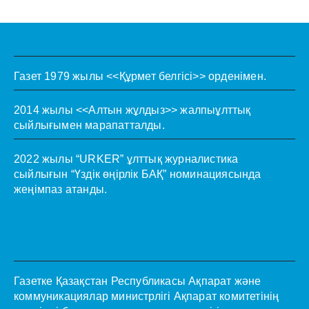
Газет 1979 жылы <<Құрмет белгісі>> орденімен.
2014 жылы <<Алтын жұлдыз>> жалпыұлттық
сыйлығымен марапатталды.
2022 жылы “URKER” ұлттық журналистика
сыйлығын “Үздік өңірлік БАҚ” номинациясында
жеңімпаз атанды.
Газетке Қазақстан Республикасы Ақпарат және
коммуникациялар министрлігі Ақпарат комитетінің