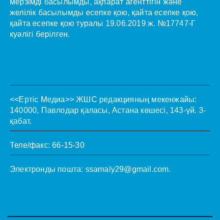
мерзімді басылымды, ақпарат агенттігін және
желілік басылымды есепке қою, қайта есепке қою,
қайта есепке қою туралы 19.06.2019 ж. №17747-Г
куәлігі берілген.
<<Ертіс Медиа>>
ЖШС редакцияның мекенжайы:
140000, Павлодар қаласы, Астана көшесі, 143-үй. 3-
қабат.
Теле/факс: 66-15-30
Электронды пошта:
ssamaly29@gmail.com
.