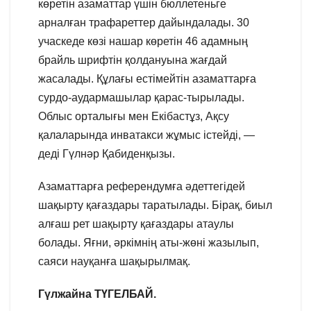
көретін азаматтар үшін бюллетеньге
арналған трафареттер дайындалады. 30
учаскеде көзі нашар көретін 46 адамның
брайль шрифтін қолдануына жағдай
жасалады. Құлағы естімейтін азаматтарға
сурдо-аудармашылар қарас-тырылады.
Облыс орталығы мен Екібастұз, Ақсу
қалаларында инватакси жұмыс істейді, —
деді Гүлнәр Қабиденқызы.
Азаматтарға референдумға әдеттегідей
шақырту қағаздары таратылады. Бірақ, биыл
алғаш рет шақырту қағаздары атаулы
болады. Яғни, әркімнің аты-жөні жазылып,
саяси науқанға шақырылмақ.
Гүлжайна ТҮГЕЛБАЙ.