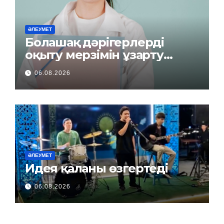
ӘЛЕУМЕТ
Болашақ дәрігерлерді
оқыту мерзімін ұзарту
керек пе?
06.08.2026
ӘЛЕУМЕТ
Идея қаланы өзгертеді
06.08.2026