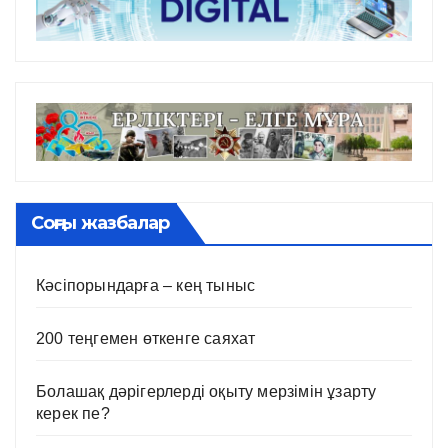
Соңғы жазбалар
Кәсіпорындарға – кең тыныс
200 теңгемен өткенге саяхат
Болашақ дәрігерлерді оқыту мерзімін ұзарту
керек пе?