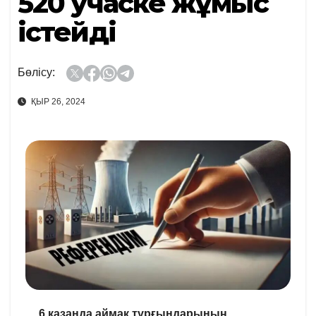
520 учаске жұмыс
істейді
Бөлісу:
ҚЫР 26, 2024
6 қазанда аймақ тұрғындарының