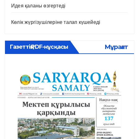
Идея қаланы өзгертеді
Көлік жүргізушілеріне талап күшейеді
Мұрағат
Газеттің PDF-нұсқасы