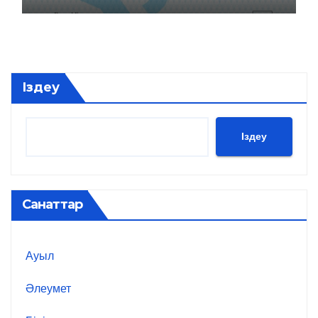
Іздеу
Іздеу
Санаттар
Ауыл
Әлеумет