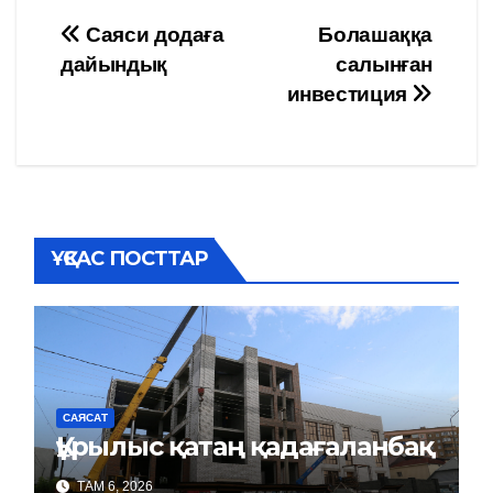
Навигация
Саяси додаға
Болашаққа
дайындық
салынған
по
инвестиция
записям
ҰҚСАС ПОСТТАР
САЯСАТ
Құрылыс қатаң қадағаланбақ
ТАМ 6, 2026