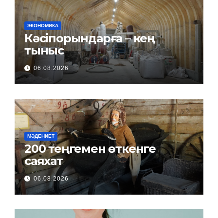
ЭКОНОМИКА
Кәсіпорындарға – кең
тыныс
06.08.2026
МӘДЕНИЕТ
200 теңгемен өткенге
саяхат
06.08.2026