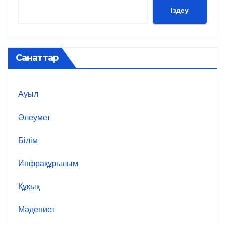
Іздеу
Санаттар
Ауыл
Әлеумет
Білім
Инфрақұрылым
Құқық
Мәдениет