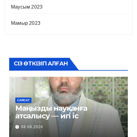
Маусым 2023
Мамыр 2023
СІЗ ӨТКІЗІП АЛҒАН
САЯСАТ
Маңызды науқанға
атсалысу — игі іс
08.08.2026