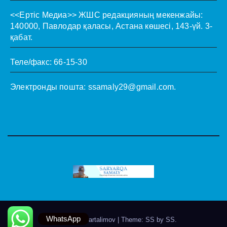
<<Ертіс Медиа>>
ЖШС редакцияның мекенжайы:
140000, Павлодар қаласы, Астана көшесі, 143-үй. 3-
қабат.
Теле/факс: 66-15-30
Электронды пошта:
ssamaly29@gmail.com
.
WhatsApp
Theme by @artalimov
|
Theme: SS by
SS
.