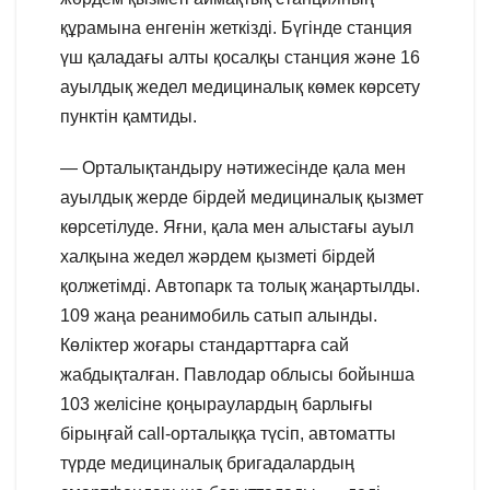
құрамына енгенін жеткізді. Бүгінде станция
үш қаладағы алты қосалқы станция және 16
ауылдық жедел медициналық көмек көрсету
пунктін қамтиды.
— Орталықтандыру нәтижесінде қала мен
ауылдық жерде бірдей медициналық қызмет
көрсетілуде. Яғни, қала мен алыстағы ауыл
халқына жедел жәрдем қызметі бірдей
қолжетімді. Автопарк та толық жаңартылды.
109 жаңа реанимобиль сатып алынды.
Көліктер жоғары стандарттарға сай
жабдықталған. Павлодар облысы бойынша
103 желісіне қоңыраулардың барлығы
бірыңғай call-орталыққа түсіп, автоматты
түрде медициналық бригадалардың