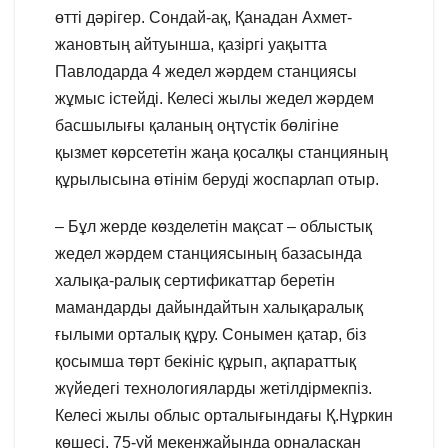
өтті дәрігер. Сондай-ақ, Қанадан Ахмет-
жановтың айтуынша, қазіргі уақытта
Павлодарда 4 жедел жәрдем станциясы
жұмыс істейді. Келесі жылы жедел жәрдем
басшылығы қаланың оңтүстік бөлігіне
қызмет көрсететін жаңа қосалқы станцияның
құрылысына өтінім беруді жоспарлап отыр.
– Бұл жерде көзделетін мақсат – облыстық
жедел жәрдем станциясының базасында
халықа-ралық сертификаттар беретін
мамандарды дайындайтын халықаралық
ғылыми орталық құру. Сонымен қатар, біз
қосымша төрт бекініс құрып, ақпараттық
жүйедегі технологияларды жетілдірмекпіз.
Келесі жылы облыс орталығындағы Қ.Нұркин
көшесі, 75-үй мекенжайында орналасқан