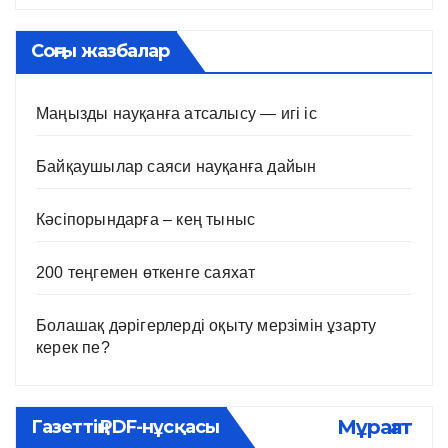
Соңғы жазбалар
Маңызды науқанға атсалысу — игі іс
Байқаушылар саяси науқанға дайын
Кәсіпорындарға – кең тыныс
200 теңгемен өткенге саяхат
Болашақ дәрігерлерді оқыту мерзімін ұзарту
керек пе?
Мұрағат
Газеттің PDF-нұсқасы