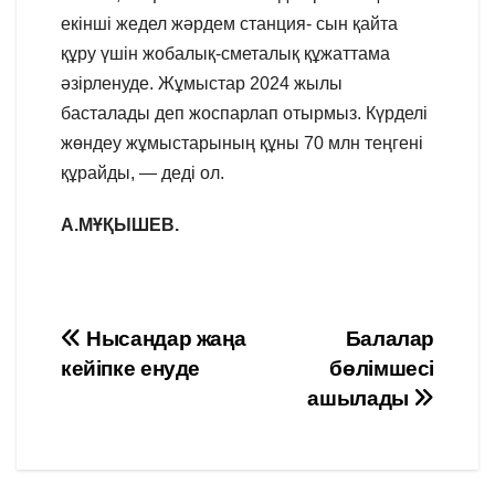
екінші жедел жәрдем станция- сын қайта
құру үшін жобалық-сметалық құжаттама
әзірленуде. Жұмыстар 2024 жылы
басталады деп жоспарлап отырмыз. Күрделі
жөндеу жұмыстарының құны 70 млн теңгені
құрайды, — деді ол.
А.МҰҚЫШЕВ.
Навигация
Нысандар жаңа
Балалар
кейіпке енуде
бөлімшесі
по
ашылады
записям