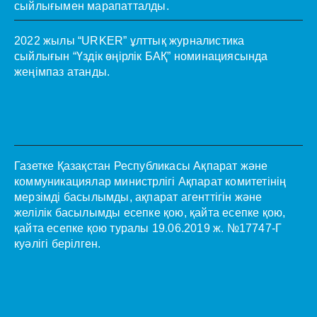
сыйлығымен марапатталды.
2022 жылы “URKER” ұлттық журналистика
сыйлығын “Үздік өңірлік БАҚ” номинациясында
жеңімпаз атанды.
Газетке Қазақстан Республикасы Ақпарат және
коммуникациялар министрлігі Ақпарат комитетінің
мерзімді басылымды, ақпарат агенттігін және
желілік басылымды есепке қою, қайта есепке қою,
қайта есепке қою туралы 19.06.2019 ж. №17747-Г
куәлігі берілген.