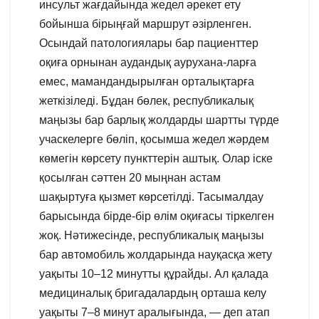
инсульт жағдайында жедел әрекет ету
бойынша бірыңғай маршрут әзірленген.
Осындай патологиялары бар пациенттер
оқиға орнынан аудандық аурухана-ларға
емес, мамандандырылған орталықтарға
жеткізіледі. Бұдан бөлек, республикалық
маңызы бар барлық жолдарды шартты түрде
учаскелерге бөліп, қосымша жедел жәрдем
көмегін көрсету пункттерін аштық. Олар іске
қосылған сәттен 20 мыңнан астам
шақыртуға қызмет көрсетілді. Тасымалдау
барысында бірде-бір өлім оқиғасы тіркелген
жоқ. Нәтижесінде, республикалық маңызы
бар автомобиль жолдарында науқасқа жету
уақыты 10–12 минутты құрайды. Ал қалада
медициналық бригадалардың орташа келу
уақыты 7–8 минут аралығында, — деп атап