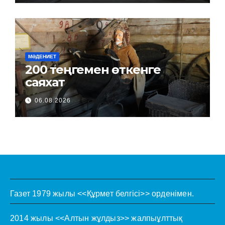
МӘДЕНИЕТ
200 теңгемен өткенге
саяхат
06.08.2026
Газет 1979 жылы <<Құрмет белгісі>> орденімен.
2014 жылы <<Алтын жұлдыз>> жалпыұлттық