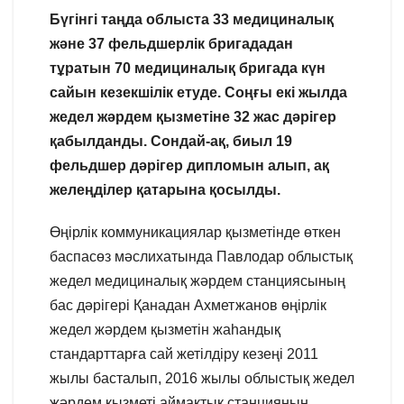
Бүгінгі таңда облыста 33 медициналық
және 37 фельдшерлік бригададан
тұратын 70 медициналық бригада күн
сайын кезекшілік етуде. Соңғы екі жылда
жедел жәрдем қызметіне 32 жас дәрігер
қабылданды. Сондай-ақ, биыл 19
фельдшер дәрігер дипломын алып, ақ
желеңділер қатарына қосылды.
Өңірлік коммуникациялар қызметінде өткен
баспасөз мәслихатында Павлодар облыстық
жедел медициналық жәрдем станциясының
бас дәрігері Қанадан Ахметжанов өңірлік
жедел жәрдем қызметін жаһандық
стандарттарға сай жетілдіру кезеңі 2011
жылы басталып, 2016 жылы облыстық жедел
жәрдем қызметі аймақтық станцияның