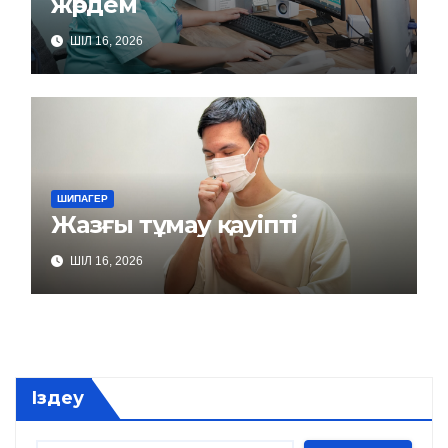
жәрдем
ШІЛ 16, 2026
ШИПАГЕР
Жазғы тұмау қауіпті
ШІЛ 16, 2026
Іздеу