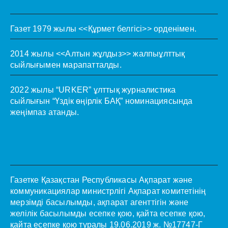
Газет 1979 жылы <<Құрмет белгісі>> орденімен.
2014 жылы <<Алтын жұлдыз>> жалпыұлттық
сыйлығымен марапатталды.
2022 жылы “URKER” ұлттық журналистика
сыйлығын “Үздік өңірлік БАҚ” номинациясында
жеңімпаз атанды.
Газетке Қазақстан Республикасы Ақпарат және
коммуникациялар министрлігі Ақпарат комитетінің
мерзімді басылымды, ақпарат агенттігін және
желілік басылымды есепке қою, қайта есепке қою,
қайта есепке қою туралы 19.06.2019 ж. №17747-Г