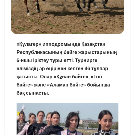
«Құлагер» ипподромында Қазақстан
Республикасының бәйге жарыстарының
6-ншы іріктеу туры өтті. Турнирге
еліміздің әр өңірінен келген 46 тұлпар
қатысты. Олар «Құнан бәйге», «Топ
бәйге» және «Аламан бәйге» бойынша
бақ сынасты.