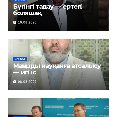
Бүгінгі таңдау — ертеңгі
болашақ
10.08.2026
САЯСАТ
Маңызды науқанға атсалысу
— игі іс
08.08.2026