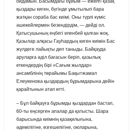
ойдамын. Басымдағы бұйым — ежелгі қазақ
қыздары киген, бүгінде ұмытылып бара
жатқан сораба бас киімі. Оны түрлі күміс
әшекейлермен безендірдім, — дейді ол.
Қатысушының еңбегі еленбей қалған жоқ.
Қазылар алқасы Гауһардың киген киімін Бас
жүлдеге лайықты деп таныды. Байқауда
аруларға әділ бағасын беріп, қазылық
еткендердің бірі «Сағым жылдар»
ансамблінің төрайымы Бақытжамал
Елеукенова қыздардың бұрымдарына дейін
қарайтынын атап өтті.
– Бұл байқауға бұрымды қыздардан бастап,
60-ты еңсерген апалар да қатысты. Шара
барысында киімнің қазақилығына,
әдемілігіне, өзгешелігіне, оюларына,