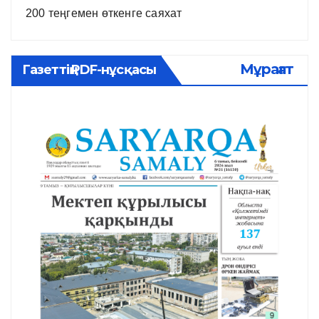
200 теңгемен өткенге саяхат
Мұрағат
Газеттің PDF-нұсқасы