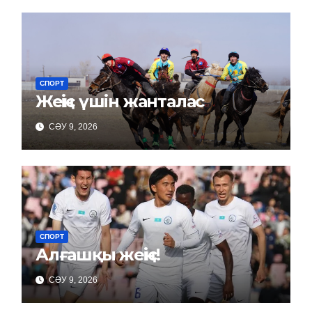
СПОРТ
Жеңіс үшін жанталас
СӘУ 9, 2026
СПОРТ
Алғашқы жеңіс!
СӘУ 9, 2026