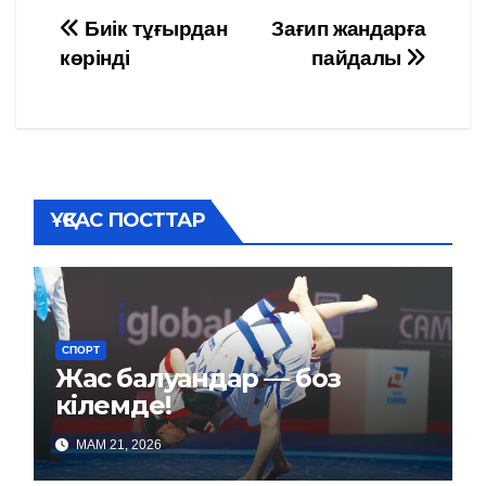
Навигация
Биік тұғырдан
Зағип жандарға
көрінді
пайдалы
по
записям
ҰҚСАС ПОСТТАР
СПОРТ
Жас балуандар — боз
кілемде!
МАМ 21, 2026