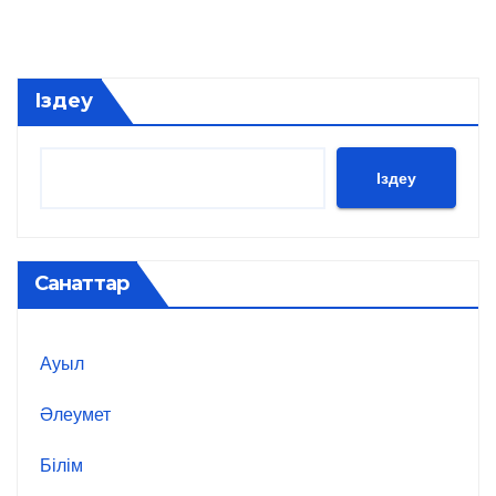
Іздеу
Іздеу
Санаттар
Ауыл
Әлеумет
Білім