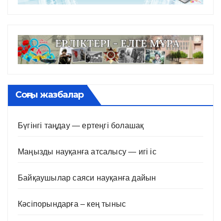
Соңғы жазбалар
Бүгінгі таңдау — ертеңгі болашақ
Маңызды науқанға атсалысу — игі іс
Байқаушылар саяси науқанға дайын
Кәсіпорындарға – кең тыныс