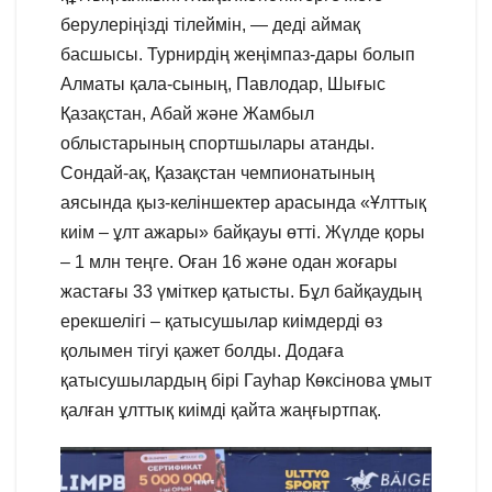
берулеріңізді тілеймін, — деді аймақ
басшысы. Турнирдің жеңімпаз-дары болып
Алматы қала-сының, Павлодар, Шығыс
Қазақстан, Абай және Жамбыл
облыстарының спортшылары атанды.
Сондай-ақ, Қазақстан чемпионатының
аясында қыз-келіншектер арасында «Ұлттық
киім – ұлт ажары» байқауы өтті. Жүлде қоры
– 1 млн теңге. Оған 16 және одан жоғары
жастағы 33 үміткер қатысты. Бұл байқаудың
ерекшелігі – қатысушылар киімдерді өз
қолымен тігуі қажет болды. Додаға
қатысушылардың бірі Гауһар Көксінова ұмыт
қалған ұлттық киімді қайта жаңғыртпақ.