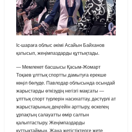
Іс-шараға облыс әкімі Асайын Байханов
қатысып, жеңімпаздарды құттықтады.
— Мемлекет басшысы Қасым-Жомарт
Тоқаев ұлттық спортты дамытуға ерекше
көңіл бөлуде. Павлодар облысында осындай
жарыстарды өткізудің негізгі мақсаты —
ұлттық спорт түрлерін насихаттау, дәстүрлі ат
жарыстарының деңгейін арттыру, өскелең
ұрпақтың салауатты өмір салтын
қалыптастыру. Жеңімпаздарды
құттықтаймын. Жаңа жетістіктерге жете