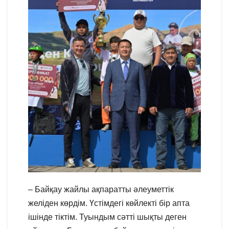
– Байқау жайлы ақпаратты әлеуметтік
желіден көрдім. Үстімдегі көйлекті бір апта
ішінде тіктім. Туындым сәтті шықты деген