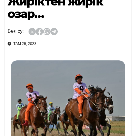
Жүйріктен жүйрік
озар…
Бөлісу:
ТАМ 29, 2023