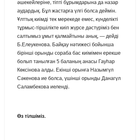
әшекейлеріне, тіпті бұрымдарына да назар
аудардық. Бұл жастарға үлгі болса деймін.
Ұлттық киімді тек мерекеде емес, күнделікті
тұрмыс-тіршілікте киіп жүрсе дәстүріміз бен
салтымыз ұмыт қалмайтыны анық, — дейді
Б.Елеукенова. Байқау нәтижесі бойынша
бірінші орынды сораба бас киімімен ерекше
болып танылған 5 баланың анасы Гауһар
Көксінова алды. Екінші орынға Назымгүл
Сәкенова ие болса, үшінші орынды Данагүл
Саламбекова иеленді.
Өз тілшіміз.