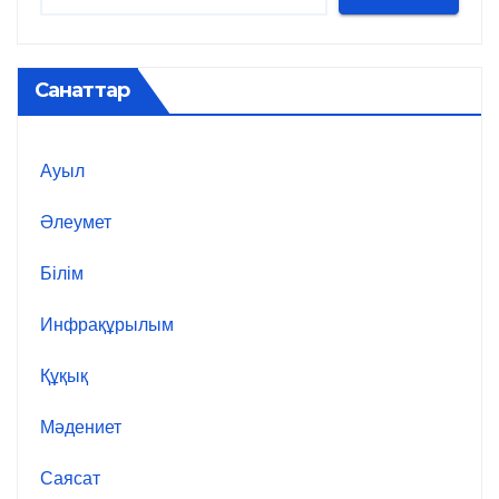
Санаттар
Ауыл
Әлеумет
Білім
Инфрақұрылым
Құқық
Мәдениет
Саясат