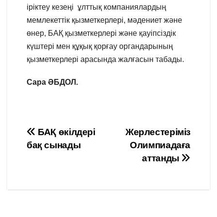
іріктеу кезеңі ұлттық компаниялардың
мемлекеттік қызметкерлері, мәдениет және
өнер, БАҚ қызметкерлері және қауіпсіздік
күштері мен құқық қорғау органдарының
қызметкерлері арасында жалғасын табады.
Сара ӘБДОЛ.
Навигация
БАҚ өкілдері
Жерлестеріміз
бақ сынады
Олимпиадаға
по
аттанды
записям