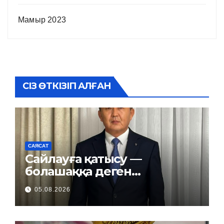
Мамыр 2023
СІЗ ӨТКІЗІП АЛҒАН
САЯСАТ
Сайлауға қатысу —
болашаққа деген
жауапкершілік
05.08.2026