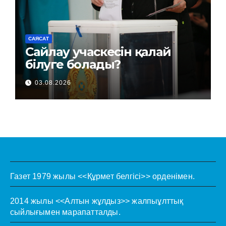
САЯСАТ
Сайлау учаскесін қалай
білуге болады?
03.08.2026
Газет 1979 жылы <<Құрмет белгісі>> орденімен.
2014 жылы <<Алтын жұлдыз>> жалпыұлттық
сыйлығымен марапатталды.