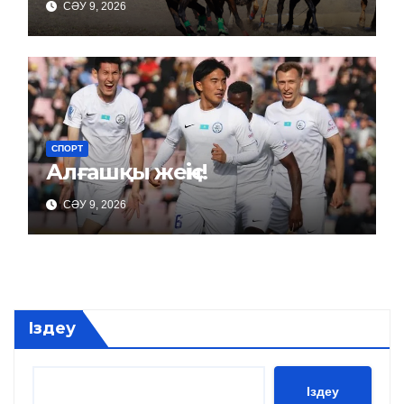
СӘУ 9, 2026
СПОРТ
Алғашқы жеңіс!
СӘУ 9, 2026
Іздеу
Іздеу