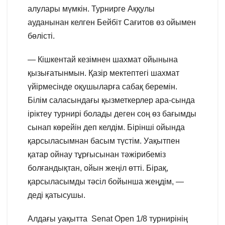
алулары мүмкін. Турнирге Аққулы
ауданынан келген Бейбіт Сағитов өз ойымен
бөлісті.
— Кішкентай кезімнен шахмат ойынына
қызығатынмын. Қазір мектептегі шахмат
үйірмесінде оқушыларға сабақ беремін.
Білім саласындағы қызметкерлер ара-сында
іріктеу турнирі болады деген соң өз бағымды
сынап көрейін деп келдім. Бірінші ойында
қарсыласымнан басым түстім. Уақытпен
қатар ойнау тұрғысынан тәжірибеміз
болғандықтан, ойын жеңіл өтті. Бірақ,
қарсыласымды тәсіл бойынша жеңдім, —
деді қатысушы.
Алдағы уақытта Senat Open 1/8 турнирінің