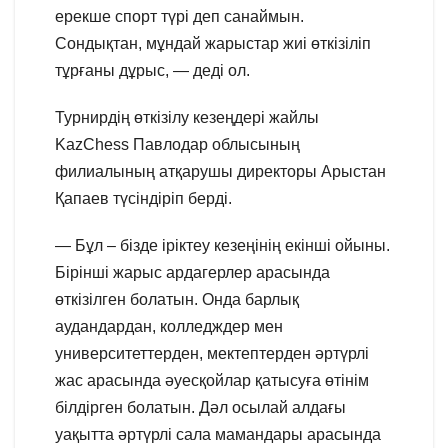
ерекше спорт түрі деп санаймын.
Сондықтан, мұндай жарыстар жиі өткізіліп
тұрғаны дұрыс, — деді ол.
Турнирдің өткізілу кезеңдері жайлы
KazChess Павлодар облысының
филиалының атқарушы директоры Арыстан
Қапаев түсіндіріп берді.
— Бұл – бізде іріктеу кезеңінің екінші ойыны.
Бірінші жарыс ардагерлер арасында
өткізілген болатын. Онда барлық
аудандардан, колледждер мен
университеттерден, мектептерден әртүрлі
жас арасында әуесқойлар қатысуға өтінім
білдірген болатын. Дәл осылай алдағы
уақытта әртүрлі сала мамандары арасында