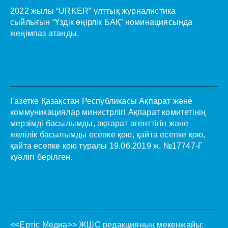
2022 жылы “URKER” ұлттық журналистика
сыйлығын “Үздік өңірлік БАҚ” номинациясында
жеңімпаз атанды.
Газетке Қазақстан Республикасы Ақпарат және
коммуникациялар министрлігі Ақпарат комитетінің
мерзімді басылымды, ақпарат агенттігін және
желілік басылымды есепке қою, қайта есепке қою,
қайта есепке қою туралы 19.06.2019 ж. №17747-Г
куәлігі берілген.
<<Ертіс Медиа>>
ЖШС редакцияның мекенжайы: