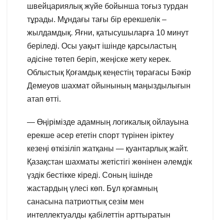
швейцариялық жүйе бойынша тоғыз турдан
тұрады. Мұндағы тағы бір ерекшелік –
жылдамдық. Яғни, қатысушыларға 10 минут
беріледі. Осы уақыт ішінде қарсыластың
әдісіне төтеп беріп, жеңіске жету керек.
Облыстық Қоғамдық кеңестің төрағасы Бәкір
Демеуов шахмат ойынының маңыздылығын
атап өтті.
— Өңірімізде адамның логикалық ойлауына
ерекше әсер ететін спорт түрінен іріктеу
кезеңі өткізіліп жатқаны — қуантарлық жайт.
Қазақстан шахматы жетістігі жөнінен әлемдік
үздік бестікке кіреді. Соның ішінде
жастардың үлесі көп. Бұл қоғамның
санасына патриоттық сезім мен
интеллектуалды қабілеттін арттыратын