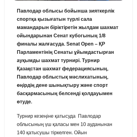
Павлодар облысы бойынша зияткерлік
спортқа қызығатын түрлі сала
мамандарын біріктіретін жылдам шахмат
ойындарынан Сенат кубогының 1/8
финалы жалғасуда. Senat Open – ҚР
Парламентінің Сенаты ұйымдастырған
ауқымды шахмат турнирі. Турнир
Қазақстан шахмат федерациясының,
Павлодар облыстық мәслихатының,
өңірдің дене шынықтыру және спорт
басқармасының белсенді қолдауымен
өтуде.
Турнир кезеңіне қатысуда Павлодар
облысының үш қаласы мен 10 ауданынан
140 қатысушы тіркелген. Ойын