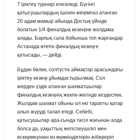
7 іріктеу турнирі өткізіледі. Бүгінгі
қатысушылардың ішінен жеңімпаз атанған
20 адам мамыр айында Достық үйінде
болатын 1/4 финалдық кезеңіне жолдама
алады. Барлық сала бойынша топ жарғандар
Астанада өтетін финалдық кезеңге
қатысады, — дейді.
Бұдан бөлек, солтүстік аймақтар арасындағы
іріктеу кезеңі ұйымдастырылмақ. Сол
жерден үздік атанған шахматшылар
финалдық кезеңнің жекпе-жегінде кездеспек.
Жылдам шахмат ойыны ол екі тарапты қатар
алып жүруді талап етеді. Себебі,
қатысушылар ара-сында тәсіл жағынан алда
болса да, уақыттың жетіспеушілігі мен
ескермеуінен өз мүмкіндіктерін жібереріп