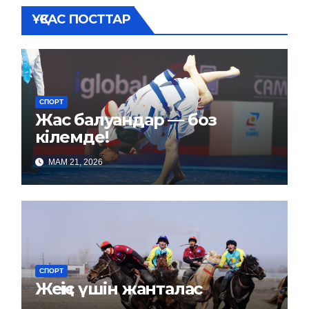
ҰҚСАС ПОСТТАР
СПОРТ
Жас балуандар — боз
кілемде!
МАМ 21, 2026
СПОРТ
Жеңіс үшін жанталас