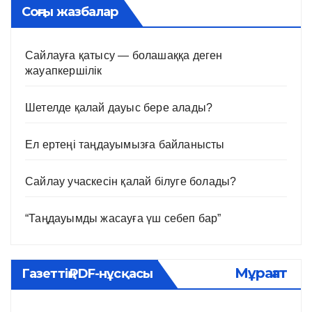
Соңғы жазбалар
Сайлауға қатысу — болашаққа деген
жауапкершілік
Шетелде қалай дауыс бере алады?
Ел ертеңі таңдауымызға байланысты
Сайлау учаскесін қалай білуге болады?
“Таңдауымды жасауға үш себеп бар”
Мұрағат
Газеттің PDF-нұсқасы