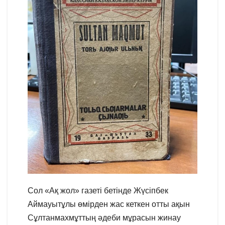
Сол «Ақ жол» газеті бетінде Жүсіпбек
Аймауытұлы өмірден жас кеткен отты ақын
Сұлтанмахмұттың әдеби мұрасын жинау