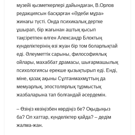
музейі қызметкерлері дайындаған, В.Орлов
редакциясын басқарған «Әдеби мұра»
жинағы түсті. Онда психикалық дертке
ұшырап, бір жағынан аштық қысып
тақсіретпен өлген Александр Блоктың
күнделіктерінің өзі жуан бір том боларлықтай
еді. Әлеуметтік сарыны, философиялық
ойлары, махаббат драмасы, шығармашылық
психологиясы ерекше қызықтырып еді. Енді,
міне, қазақ ақыны Сұлтанмахмұттың да
мемуарлық, эпостолярлық тұрмыстық
жазбаларына тап болғандай әсердемін.
– Өзіңіз көзіңізбен көрдіңіз бе? Оқыдыңыз
ба? Ол хаттар, күнделіктер қайда? – дедім
жалма-жан.