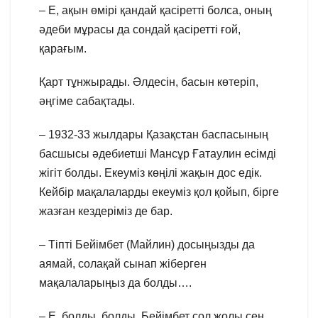
– Е, ақын өмірі қандай қасіретті болса, оның
әдеби мұрасы да сондай қасіретті ғой,
қарағым.
Қарт тұнжырады. Әлдесін, басын көтеріп,
әңгіме сабақтады.
– 1932-33 жылдары Қазақстан баспасының
басшысы әдебиетші Мансұр Ғатаулин есімді
жігіт болды. Екеуміз көңілі жақын дос едік.
Кейбір мақалаларды екеуміз қол қойып, бірге
жазған кездеріміз де бар.
– Тіпті Бейімбет (Майлин) досыңызды да
аямай, солақай сынап жіберген
мақалаларыңыз да болды….
– Е, болды, болды. Бейімбет сол жолы сен