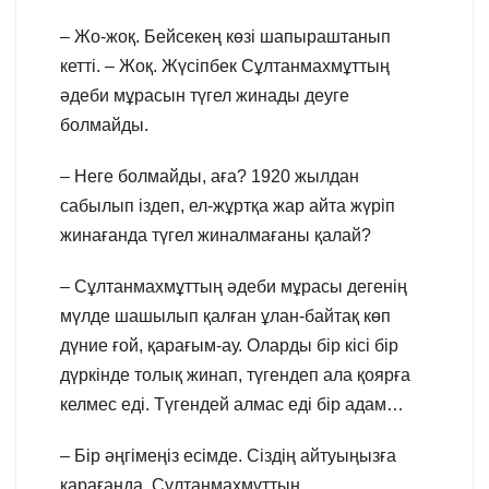
– Жо-жоқ. Бейсекең көзі шапыраштанып
кетті. – Жоқ. Жүсіпбек Сұлтанмахмұттың
әдеби мұрасын түгел жинады деуге
болмайды.
– Неге болмайды, аға? 1920 жылдан
сабылып іздеп, ел-жұртқа жар айта жүріп
жинағанда түгел жиналмағаны қалай?
– Сұлтанмахмұттың әдеби мұрасы дегенің
мүлде шашылып қалған ұлан-байтақ көп
дүние ғой, қарағым-ау. Оларды бір кісі бір
дүркінде толық жинап, түгендеп ала қоярға
келмес еді. Түгендей алмас еді бір адам…
– Бір әңгімеңіз есімде. Сіздің айтуыңызға
қарағанда, Сұлтанмахмұттың