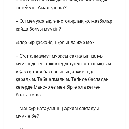
тістеймін. Амал қанша?!
– Ол мемуарлық, эпистолярлық қолжазбалар
қайда болуы мүмкін?
Әлде бір қаскөйдің қолында жүр ме?
– Сұлтанмахмұт мұрасы сақталып қалуы
мүмкін деген архивтерді түгел сүзіп шықтым.
«Қазақстан» баспасының архивін де
қарадым. Таба алмадым. Тегінде баспадан
кетерде Мансұр өзімен бірге ала кеткен
болса керек.
– Мансұр Ғатаулиннің архиві сақталуы
мүмкін бе?