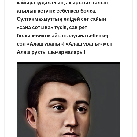
қайыра қудаланып, ақыры сотталып,
атылып кетуіне себепкер болса,
Сұлтанмахмұттың өлідей сәт сайын
«сана сотына» түсіп, сан рет
большевиктік айыпталуына себепкер —
сол «Алаш ұраны»! «Алаш ұраны» мен
Алаш рухты шығармалары!