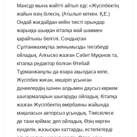
Мансұр мына жәйтті айтып еді: «Жүсіпбектің
жайын өзің білесің. (Атылып кеткен. Қ.Е.)
Ондай жағдайдан кейін тиісті орындар
жарыққа шыққан кітапқа май шаммен
қарайтыны белгілі. Сондықтан
Сұлтанмахмұтқа зиянымызды тигізбеуді
ойладық. Алғысөз жазған Сәбит Мұқанов та,
кітапқа редактор болған Өтебай
Тұрманжанұлы да өзара ақылдаса келе,
Жүсіпбек жиған, көшіріп ұсынған
дүниелердің ішінен алдымен даусыз көркем
шығармаларын шығаруды ойладық. Кітапқа
жазған Жүсіпбектің өмірбаяны жайында
мақаласын авторсыз ұсындық. Тіміскілесе
де тани қоймас деп ойладық. Өзің көрген
күнделік, жазысқан хаттарды, естеліктерді