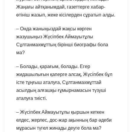
Жаңағы айтқанымдай, газеттерге хабар-
өтініш жазып, жеке кісілерден сұратып алды.
– Онда жаныңыздай жақсы көрген
жазушыңыз Жүсіпбек Аймауытұлы
Сұлтанмахмұттың бірінші биографы бола
ма?
– Болады, қарағым, болады. Егер
жидашылығын қаперге алсақ, Жүсіпбек бұл
істе тұңғыш аталуға, Сұлтанмахмұттай
асылдың алғашқы ғұмырнамасын түзуші
аталуға тиісті.
– Жүсіпбек Аймауытұлы қыршын кеткен
елдес, жерлес, дос-жар ақынның бар әдеби
мұрасын түгел жинады деуге бола ма?