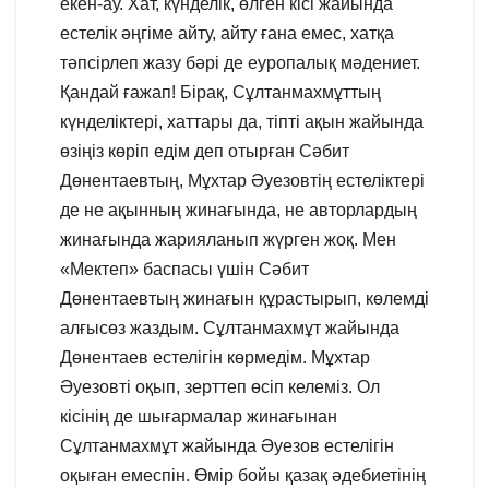
екен-ау. Хат, күнделік, өлген кісі жайында
естелік әңгіме айту, айту ғана емес, хатқа
тәпсірлеп жазу бәрі де еуропалық мәдениет.
Қандай ғажап! Бірақ, Сұлтанмахмұттың
күнделіктері, хаттары да, тіпті ақын жайында
өзіңіз көріп едім деп отырған Сәбит
Дөнентаевтың, Мұхтар Әуезовтің естеліктері
де не ақынның жинағында, не авторлардың
жинағында жарияланып жүрген жоқ. Мен
«Мектеп» баспасы үшін Сәбит
Дөнентаевтың жинағын құрастырып, көлемді
алғысөз жаздым. Сұлтанмахмұт жайында
Дөнентаев естелігін көрмедім. Мұхтар
Әуезовті оқып, зерттеп өсіп келеміз. Ол
кісінің де шығармалар жинағынан
Сұлтанмахмұт жайында Әуезов естелігін
оқыған емеспін. Өмір бойы қазақ әдебиетінің