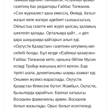
газетінің бас редакторы Ғаббас Тоғжанов.
«Сен журналист қана емессің. Өнімді, батыл
жазып келе жатқан әдебиет сыншысысың.
Облыстық газетте көп жүріп қалсаң, қаламың
шектеліп қалады. Орталыққа қайт…» деп
қара шаңыраққа қайтарып алып еді.
«Оңтүстік Қазақстан» газетінен кетуімнің көп
себебі болды. Бұл кезде «Еңбекші қазақтан»
Ғаббас Тоғжанов кетіп, орнына Әйтіке Мусин
есімді Тройцк жағының жігіті келген. Бар
тірлігі шала, дүниетанымы шарқы азамат еді.
Онымен жүзіміз жараспады. Оңтүстік
Қазақстан Өлкесіне бүгінгі Жамбыл, Оңтүстік,
Қызылорда қарайтын. Бірінші хатшысы
Восканян фамилиялы армян. Восканов
болып жазылады. Орыс болып есептеледі.