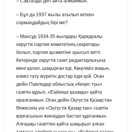
– Сақталды деп айта алмаймын.
– Бұл да 1937 жылы атылып кеткен
сормаңдайдың бірі ме?
– Мансұр 1934-35 жылдары Қарқаралы
округтік партия комитетінің секретары
болып, партия қызметіне ауысып кетті.
Кетерінде округтік газет редакторлығына
мені қалап, шақырған еді. Көңіліміз жақын,
өзіміз тату жүретін достар едік қой. Оған
дейін Павлодар облыстық «Кеңес туы»
газетін құрып, «Еңбекші қазаққа» қайта
оралғанмын. Оған дейін Оңтүстік Қазақстан
Өлкесінің үні «Оңтүстік Қазақстан» газетін
қорғасынын жинаудан бастап құрғанмын.
Алғашқы газеттен қайта шақырып алған
тамаша әдебиет сыншысы, «Еңбекші қазақ»