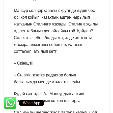
Мансұр сол Қарқаралы округінде жүріп бес
кісі қол қойып, қазақтың аштан қырылып
жатқанын Сталинге жазады. Сталин арқылы
әділет табамыз деп ойлайды ғой. Қайдан?
Сол хаты себеп болды ма, әлде аштықты
жасыра алмағаны себеп пе, ұсталып,
сотталып, атылып кетті.
– Өкінішті!
– Өңірлік газетке редактор болып
барғанымда мен де атылатын едім.
Құдай сақтады. Ал Мансұрдың архиві
жойылып, жоғалып кеткен шығар…
WhatsApp
Сәл мұңды шегініс жасауға тура келеді. Сол