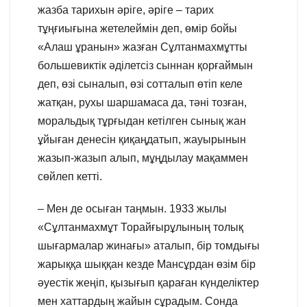
жазба тарихын әріге, әріге – тарих
тұңғиығына жетелеймін деп, өмір бойы
«Алаш ұранын» жазған Сұлтанмахмұтты
большевиктік әділетсіз сыннан қорғаймын
деп, өзі сыналып, өзі сотталып өтіп келе
жатқан, рухы шаршамаса да, тәні тозған,
моральдық тұрғыдан кетілген сынық жан
ұйыған денесін қиқаңдатып, жауырынын
жазып-жазып алып, мұңдылау мақаммен
сөйлеп кетті.
– Мен де осыған таңмын. 1933 жылы
«Сұлтанмахмұт Торайғырұлының толық
шығармалар жинағы» аталып, бір томдығы
жарыққа шыққан кезде Мансұрдан өзім бір
әуестік жеңіп, қызығып қараған күнделіктер
мен хаттардың жайын сұрадым. Сонда