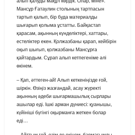
алып қалуды мақұл көрдік. Олар, міне».
Мансұр Ғатаулин столының тартпасын
тартып қалып, бір буда материалды
шығарып қолыма ұстатты. Байқастап
қарасам, ақынның күнделіктері, хаттары,
естеліктер екен. Қолжазбаны қарап, кейбірін
оқып шығып, қолжазбаны Мансұрға
қайтардым. Сұрап алып кетпегеніме әлі
өкінем.
– Қап, әттеген-ай! Алып кеткеніңізде ғой,
шіркін. Өзіңіз жазғандай, асау жүректі
ақынның әдеби шығармашылық сырлары
ашылар еді. Ішкі арман дүниесі: қуанышы,
күйініші бүгінгі оқырманға жеткен болар
еді…
– Айттым ғой, өзім де өкінем, бармағымды