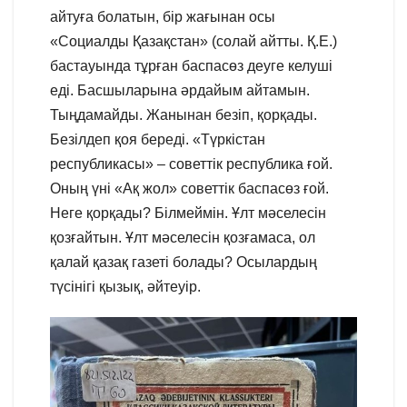
айтуға болатын, бір жағынан осы
«Социалды Қазақстан» (солай айтты. Қ.Е.)
бастауында тұрған баспасөз деуге келуші
еді. Басшыларына әрдайым айтамын.
Тыңдамайды. Жанынан безіп, қорқады.
Безілдеп қоя береді. «Түркістан
республикасы» – советтік республика ғой.
Оның үні «Ақ жол» советтік баспасөз ғой.
Неге қорқады? Білмеймін. Ұлт мәселесін
қозғайтын. Ұлт мәселесін қозғамаса, ол
қалай қазақ газеті болады? Осылардың
түсінігі қызық, әйтеуір.