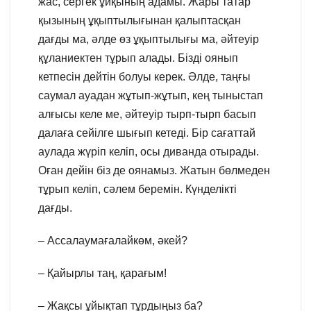
жас, сергек ұйқының адамы. Жары татар
қызының ұқыптылығынан қалыптасқан
дағды ма, әлде өз ұқыптылығы ма, әйтеуір
құланиектен тұрып алады. Бізді оянып
кетпесін дейтін болуы керек. Әлде, таңғы
саумал ауадан жұтып-жұтып, кең тыныстап
алғысы келе ме, әйтеуір тырп-тырп басып
далаға сейілге шығып кетеді. Бір сағаттай
аулада жүріп келіп, осы диванда отырады.
Оған дейін біз де оянамыз. Жатын бөлмеден
тұрып келіп, сәлем беремін. Күнделікті
дағды.
– Ассалаумағалайкөм, әкей?
– Қайырлы таң, қарағым!
– Жақсы ұйықтап тұрдыңыз ба?