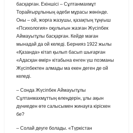
басқарған. Екіншісі – Сұлтанмахмұт
Торайғырұлының әдеби мұрасы жөнінде.
Оны – ой, жорға жазушы, қазақтың тұңғыш
«Психология» оқулығын жазған Жүсіпбек
Аймауытұлы басқарған. Кейде маған
мынадай да ой келеді. Бернияз 1922 жылы
«Қазанда» кітап қылып басып шығарған
«Адасқан өмір» кітабына енген үш поэманы
Жүсіпбектен алмады ма екен деген де ой
келеді.
– Сонда Жүсіпбек Аймауытұлы
Сұлтанмахмұттың өлеңдерін, ұлы ақын
дүниеден өте салысымен жинауға кіріскен
бе?
– Солай деуге болады. «Түркістан