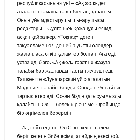
республикасының» үні – «Ақ жол» деп
аталатын тамаша газет болған, қарағым.
Оның ұйымдастырушы шығарушысы,
редакторы – Сұлтанбек Қожанұлы есімді
асқан қайраткер, «Тоқпақ» деген
тақуалламен өзі де небір уытты өлеңдер
жазған, аса өткір қаламгер болған. Аға еді,
ұстаз еді бізге. «Ақ жол» газетіне жазуға
талабы бар жастарды тартып жүруші еді.
Ташкентте «Луначарский үйі» аталатын
Мәдениет сарайы болды. Сонда небір айтыс,
тартыс өтер еді. Соған біздің қатысуымызды
қалайтын. Ол — бөлек бір әңгіме. Орайында
бір әңгімелеп берермін.
– Иә, сөйтсеңізші. Ол Сізге келіп, сәлем
беріп кететін Зиба есімді апайдың әкесі ғой.