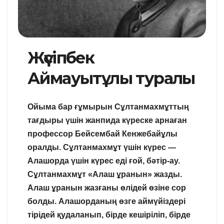
Жүсіпбек
Аймауытұлы туралы
Ойыма бар ғұмырын Сұлтанмахмұттың
тағдыры үшін жанпида күреске арнаған
профессор Бейсембай Кенжебайұлы
оралды. Сұлтанмахмұт үшін күрес —
Алашорда үшін күрес еді ғой, бәтір-ау.
Сұлтанмахмұт «Алаш ұранын» жазды.
Алаш ұранын жазғаны өлідей өзіне сор
болды. Алашорданың өзге аймүйіздері
тірідей қудаланып, бірде кешіріліп, бірде