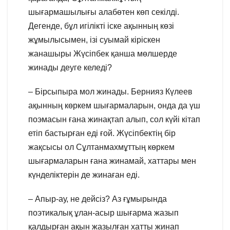
шығармашылығы алабөтен көп секілді.
Дегенде, бұл игілікті іске ақынның көзі
жұмылысымен, ізі суымай кіріскен
жанашыры Жүсіпбек қанша мөлшерде
жинады деуге келеді?
– Бірсыпыра мол жинады. Бернияз Күлеев
ақынның көркем шығармаларын, онда да үш
поэмасын ғана жинақтап алып, сол күйі кітап
етіп бастырған еді ғой. Жүсіпбектің бір
жақсысы ол Сұлтанмахмұттың көркем
шығармаларын ғана жинамай, хаттары мен
күнделіктерін де жинаған еді.
– Апыр-ау, не дейсіз? Аз ғұмырында
поэтикалық ұлан-асыр шығарма жазып
қалдырған ақын жазылған хатты жинап