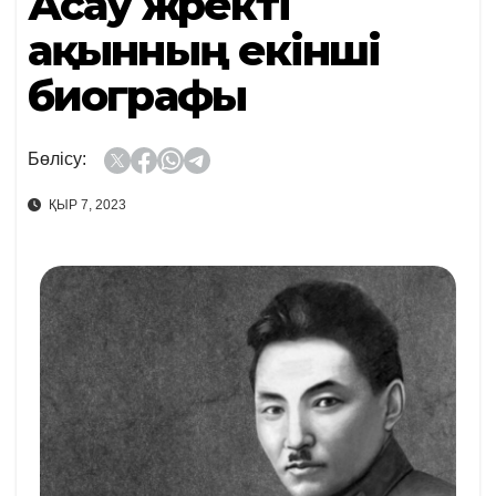
Асау жүректі
ақынның екінші
биографы
Бөлісу:
ҚЫР 7, 2023