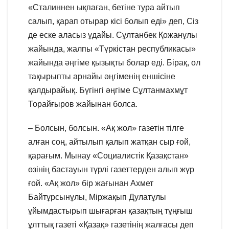
«Сталиннен ықпаған, бетіне тура айтып
салып, қарап отырар кісі болып еді» деп, Сіз
де еске аласыз ұдайы. Сұлтанбек Қожанұлы
жайында, жалпы «Түркістан республикасы»
жайында әңгіме қызықты болар еді. Бірақ, ол
тақырыпты арнайы әңгіменің еншісіне
қалдырайық. Бүгінгі әңгіме Сұлтанмахмұт
Торайғыров жайынан болса.
– Болсын, болсын. «Ақ жол» газетін тілге
алған соң, айтылып қалып жатқан сыр ғой,
қарағым. Мынау «Социалистік Қазақстан»
өзінің бастауын түрлі газеттерден алып жүр
ғой. «Ақ жол» бір жағынан Ахмет
Байтұрсынұлы, Міржақып Дулатұлы
ұйымдастырып шығарған қазақтың тұңғыш
ұлттық газеті «Қазақ» газетінің жалғасы деп