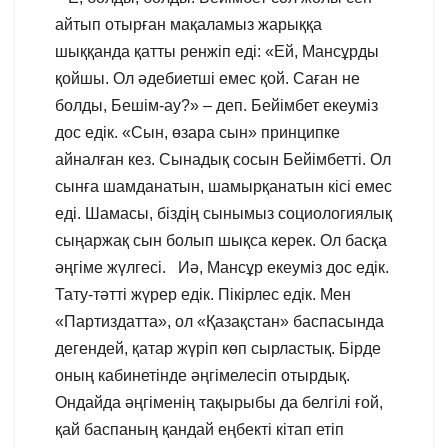
айтып отырған мақаламыз жарыққа
шыққанда қатты ренжіп еді: «Ей, Мансұрды
қойшы. Ол әдебиетші емес қой. Саған не
болды, Бешім-ау?» – деп. Бейімбет екеуміз
дос едік. «Сын, өзара сын» принципке
айналған кез. Сынадық сосын Бейімбетті. Ол
сынға шамданатын, шамырқанатын кісі емес
еді. Шамасы, біздің сынымыз социологиялық
сыңаржақ сын болып шықса керек. Ол басқа
әңгіме жүлгесі. Иә, Мансұр екеуміз дос едік.
Тату-тәтті жүрер едік. Пікірлес едік. Мен
«Партиздатта», ол «Қазақстан» баспасында
дегендей, қатар жүріп көп сырластық. Бірде
оның кабинетінде әңгімелесіп отырдық.
Ондайда әңгіменің тақырыбы да белгілі ғой,
қай баспаның қандай еңбекті кітап етіп