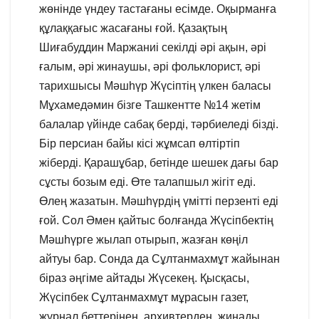
жөнінде үндеу тастағаны есімде. Оқырманға
құлаққағыс жасағаны ғой. Қазақтың
Шиғабуддин Маржаниі секілді әрі ақын, әрі
ғалым, әрі жинаушы, әрі фольклорист, әрі
тарихшысы Мәшһүр Жүсіптің үлкен баласы
Мұхамедәмин бізге Ташкентте №14 жетім
балалар үйінде сабақ берді, тәрбиеледі бізді.
Бір персиан байы кісі жұмсап өлтіртіп
жіберді. Қарашұбар, бетінде шешек дағы бар
сұсты бозым еді. Өте талапшыл жігіт еді.
Өлең жазатын. Мәшһүрдің үмітті перзенті еді
ғой. Сол Әмен қайтыс болғанда Жүсіпбектің
Мәшһүрге жылап отырып, жазған көңіл
айтуы бар. Сонда да Сұлтанмахмұт жайынан
біраз әңгіме айтады Жүсекең. Қысқасы,
Жүсіпбек Сұлтанмахмұт мұрасын газет,
журнал беттерінен, архивтерден, жинады.