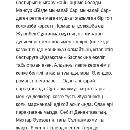
бастырып шығару жайы әңгіме болады.
Мансұр «Бізде мынадай бар, мынадай бар»
деген ретпен маған құшқат жазылған бір топ
қолжазба көрсетті. Қомақты қолжазба еді.
Жүсіпбек Сұлтанмахмұттың өзі жинаған
дүниелерін тегіс қолымен көшіріп (ол кезде
қазақ тілінде машинка болмайтын), кітап етіп
бастыруға «Қазақстан» баспасына әкеліп
табыстаған екен. Алдыңғы лекте көргеніміз
көпке белгілі, атақты туындылары. Өлеңдер,
роман, поэмалары… Одан әрі қарай
парақтағанда Сұлтанмахмұттың хаттары
мен күнделіктері көзге түсті. Жүсіпбектің
қолы маржандай еді ғой асылында. Одан әрі
парақтағанымызда, Сәбит Дөнентаевтың,
Мұхтар Әуезовтің, тағы Сұлтанмахмұтты
жақсы білетін кісілердің естеліктері де