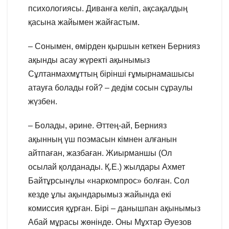
психологиясы. Диванға келіп, ақсақалдың
қасына жайымен жайғастым.
– Сонымен, өмірден қыршын кеткен Бернияз
ақынды асау жүректі ақынымыз
Сұлтанмахмұттың бірінші ғұмырнамашысы
атауға болады ғой? – дедім сосын сұраулы
жүзбен.
– Болады, әрине. Әттең-ай, Бернияз
ақынның үш поэмасын кімнен алғанын
айтпаған, жазбаған. Жиырманшы (Ол
осылай қолданады. Қ.Е.) жылдары Ахмет
Байтұрсынұлы «наркомпрос» болған. Сол
кезде ұлы ақындарымыз жайында екі
комиссия құрған. Бірі – данышпан ақынымыз
Абай мұрасы жөнінде. Оны Мұхтар Әуезов