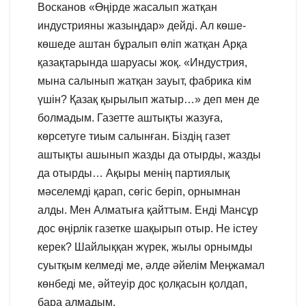
Восканов «Өңірде жасалып жатқан
индустрияны жазыңдар» дейді. Ал көше-
көшеде аштан бұралып өліп жатқан Арқа
қазақтарында шаруасы жоқ. «Индустрия,
мына салынып жатқан зауыт, фабрика кім
үшін? Қазақ қырылып жатыр…» деп мен де
болмадым. Газетте аштықты жазуға,
көрсетуге тиым салынған. Біздің газет
аштықты ашынып жазды да отырды, жазды
да отырды… Ақыры менің партиялық
мәселемді қарап, сөгіс беріп, орнымнан
алды. Мен Алматыға қайттым. Енді Мансұр
дос өңірлік газетке шақырып отыр. Не істеу
керек? Шайлыққан жүрек, жылы орнымды
суытқым келмеді ме, әлде әйелім Меңжамал
көнбеді ме, әйтеуір дос қолқасын қолдап,
бара алмадым.