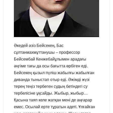
Әкедей әзіз Бейсекең, Бас
сұлтанмахмұттанушы – профессор
Бейсембай Кенжебайұлымен арадағы
әңгіме тағы да осы бағытта өрбіген еді.
Бейсекең қызыл пүліш жабылғы жабылған
диванда тыныстап отыр еді. Әжімді жүзі
терең теңіз тербеген судың бетіндегі су
тербелісіне ұқсайды. Жыбыр, жыбыр…
Қасына таяп келе жатқан мені де аңғарар
емес. Осылай ерте тұратын әдеті. Ұлғайған