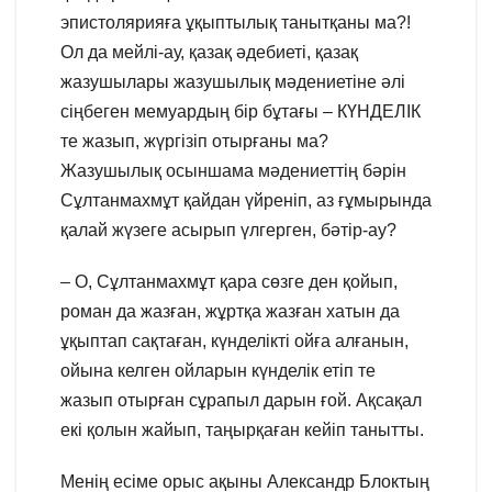
эпистолярияға ұқыптылық танытқаны ма?!
Ол да мейлі-ау, қазақ әдебиеті, қазақ
жазушылары жазушылық мәдениетіне әлі
сіңбеген мемуардың бір бұтағы – КҮНДЕЛІК
те жазып, жүргізіп отырғаны ма?
Жазушылық осыншама мәдениеттің бәрін
Сұлтанмахмұт қайдан үйреніп, аз ғұмырында
қалай жүзеге асырып үлгерген, бәтір-ау?
– О, Сұлтанмахмұт қара сөзге ден қойып,
роман да жазған, жұртқа жазған хатын да
ұқыптап сақтаған, күнделікті ойға алғанын,
ойына келген ойларын күнделік етіп те
жазып отырған сұрапыл дарын ғой. Ақсақал
екі қолын жайып, таңырқаған кейіп танытты.
Менің есіме орыс ақыны Александр Блоктың