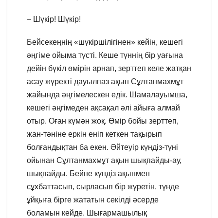
– Шүкір! Шүкір!
Бейсекеңнің «шүкіршілігінен» кейін, кешегі
әңгіме ойыма түсті. Кеше түннің бір уағына
дейін бүкіл өмірін арнап, зерттеп келе жатқан
асау жүректі дауылпаз ақын Сұлтанмахмұт
жайында әңгімелескен едік. Шамалауымша,
кешегі әңгімеден ақсақал әлі айыға алмай
отыр. Оған күмән жоқ. Өмір бойы зерттеп,
жан-тәніне еркін еніп кеткен тақырып
болғандықтан ба екен. Әйтеуір күндіз-түні
ойынан Сұлтанмахмұт ақын шықпайды-ау,
шықпайды. Бейне күндіз ақынмен
сұхбаттасып, сырласып бір жүретін, түнде
ұйқыға бірге жататын секілді әсерде
боламын кейде. Шығармашылық