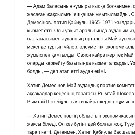
— Адам баласының ғұмыры қысқа болғанмен, оны
жасаған жақсылығы ешқашан ұмытылмайды. Сонд
Демесінов. Хатип Қабиұлы 1965- 1971 жылдары
қызмет етті. Осы уақыт аралығында ауданымыз
бастамасымен ауданның орталығы Май ауылын
мекенде тұрғын үйлер, әлеуметтік, экономикал
жұмыспен қамтылды. Саяси қайраткер тек Май 
оларды көркейту бағытында қызмет атқарды. Ұз
болды, — деп атап өтті аудан әкімі.
Хатип Демесінов Май аудандық партия комитеті
ақсақалдар кеңесінің төрағасы Рымтай Шөкеев
Рымтай Шөкейұлы саяси қайраткердің жұмыс іст
— Хатип Демесіновтің облыстың экономикасына 
жақсы біледі. Ол кез бүгінгідей болған жоқ. Тү
тарап кетті. Дегенмен, Хатип Қабиұлы басшылы