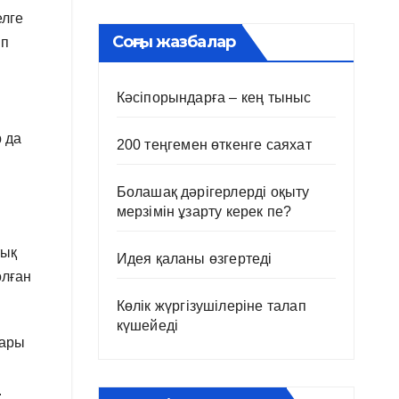
елге
Соңғы жазбалар
ип
Кәсіпорындарға – кең тыныс
 да
200 теңгемен өткенге саяхат
Болашақ дәрігерлерді оқыту
мерзімін ұзарту керек пе?
тық
Идея қаланы өзгертеді
олған
Көлік жүргізушілеріне талап
күшейеді
дары
.