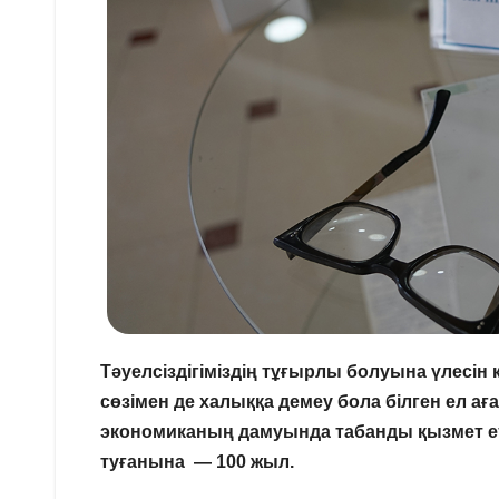
Тәуелсіздігіміздің тұғырлы болуына үлесін 
сөзімен де халыққа демеу бола білген ел ағ
экономиканың дамуында табанды қызмет етк
туғанына — 100 жыл.