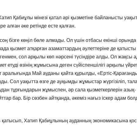
атип Қабиұлы мінезі қатал әрі қызметіне байланысты уақы
е алған әке ретінде есте қалған.
соң бізге көңіл бөле алмады. Ол үшін отбасы екінші орында
лада қызмет атқарған азаматтардың әулеттеріне де қатысты
енмен, сол арқылы көп нәрсені түсіндіре алды. Ол жақсы 
мет етуді өзінің жұмысына деген сүйіспеншілігі арқылы үйрет
ыт аралығында Май ауданы қайта құрылды, «Ертіс-Қарағанд
ы. Сол уақытта өзге де ауқымды жұмыстар жүргізіліп, тал
удан тұрғындарын жұмыспен, әр сала қызметкерлерін азық-
йттар бар. Бір сөзбен айтқанда, әкеміз нағыз іскер адам бол
 қатысып, Хатип Қабиұлының ауданның экономикасына қос