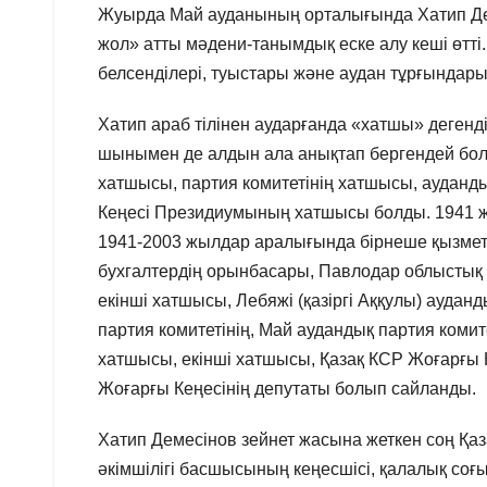
Жуырда Май ауданының орталығында Хатип Дем
жол» атты мәдени-танымдық еске алу кеші өтті.
белсенділері, туыстары және аудан тұрғындары
Хатип араб тілінен аударғанда «хатшы» дегенді
шынымен де алдын ала анықтап бергендей болд
хатшысы, партия комитетінің хатшысы, ауданд
Кеңесі Президиумының хатшысы болды. 1941 
1941-2003 жылдар аралығында бірнеше қызметте
бухгалтердің орынбасары, Павлодар облыстық к
екінші хатшысы, Лебяжі (қазіргі Аққулы) ауданд
партия комитетінің, Май аудандық партия комит
хатшысы, екінші хатшысы, Қазақ КСР Жоғарғы
Жоғарғы Кеңесінің депутаты болып сайланды.
Хатип Демесінов зейнет жасына жеткен соң Қаз
әкімшілігі басшысының кеңесшісі, қалалық соғы