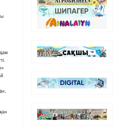
ты
адам
ті.
ы»
ай
ды,
қан