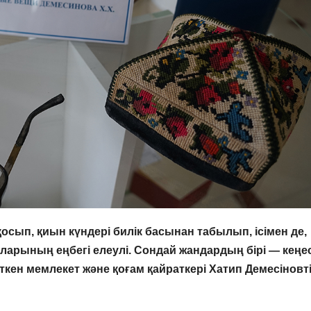
қосып, қиын күндері билік басынан табылып, ісімен де,
аларының еңбегі елеулі. Сондай жандардың бірі — кеңес
ен мемлекет және қоғам қайраткері Хатип Демесіновт