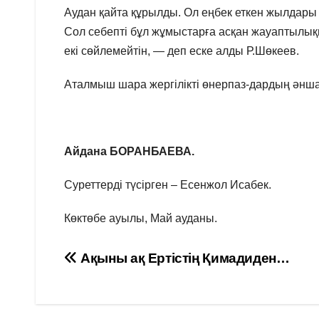
Аудан қайта құрылды. Ол еңбек еткен жылдары
Сол себепті бұл жұмыстарға асқан жауаптылы
екі сөйлемейтін, — деп еске алды Р.Шөкеев.
Аталмыш шара жергілікті өнерпаз-дардың әнш
Айдана БОРАНБАЕВА.
Суреттерді түсірген – Есенжол Исабек.
Көктөбе ауылы, Май ауданы.
Навигация
Ақыны ақ Ертістің Қимадиден…
по