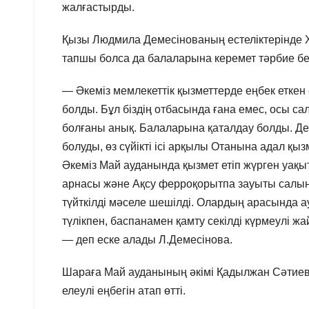
жалғастырды.
Қызы Людмила Демесінованың естеліктерінде Х
тапшы болса да балаларына керемет тәрбие бер
— Әкеміз мемлекеттік қызметтерде еңбек еткен 
болды. Бұл біздің отбасында ғана емес, осы са
болғаны анық. Балаларына қаталдау болды. Дег
болуды, өз сүйікті ісі арқылы Отанына адал қыз
Әкеміз Май ауданында қызмет етіп жүрген уақ
арнасы және Ақсу ферроқорытпа зауыты салынд
түйткілді мәселе шешілді. Олардың арасында а
түлікпен, баспанамен қамту секілді күрмеулі жа
— деп еске алады Л.Демесінова.
Шараға Май ауданының әкімі Қадылжан Сәтиев
елеулі еңбегін атап өтті.