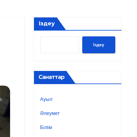
Іздеу
Іздеу
Санаттар
Ауыл
Әлеумет
Білім