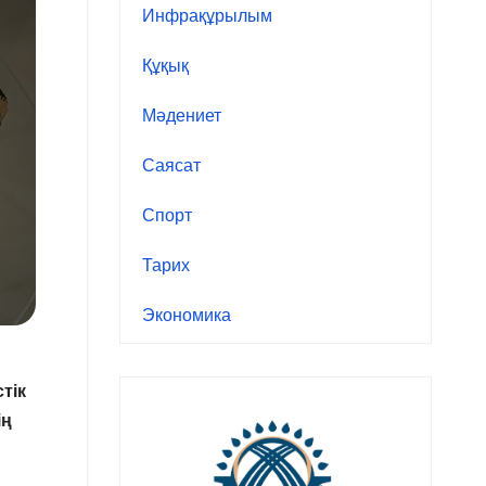
Инфрақұрылым
Құқық
Мәдениет
Саясат
Спорт
Тарих
Экономика
тік
ің