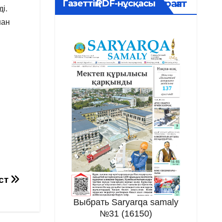
Мұрағат
Газеттің PDF-нұсқасы
і.
шан
ст
Выбрать Saryarqa samaly
№31 (16150)