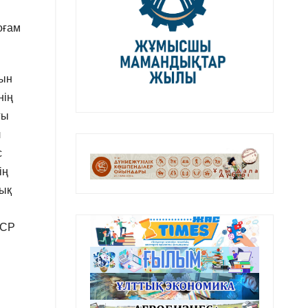
оғам
рын
нің
ғы
л
с
ің
дық
КСР