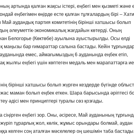
ң артында қалған жақсы істері, еңбегі мен қызметі және 
ай еңбегімен өңірде есте қалған тұлғалардың бірі – Хат
 Май аудандық партия комитетінің бірінші хатшысы болып
дың әлеуметтік-экономикалық жағдайын көтерді. Оның
ан Белогорье (Көктөбе) ауылына ауыстырылды. Осы елді
ық маңызы бар ғимараттар салына бастады. Кейін тұрғындар
ауданында емес, аймағымыздың 6 ауданында еңбек етіп,
ақ жылғы еңбегі үшін көптеген медаль мен марапаттарға ие
нің бірінші хатшысы болып жүрген кездерде бүгінде облыс
 жас маман болып еңбек еткен. Шара барысында әріптесі б
еу әдісі мен принциптері туралы сөз қозғады.
сіңірген еңбегі зор. Оны, әсіресе, Май ауданының тұрғын
зу жүріп тұрарлық жол, көлік, жұмыс орындары болмай, аудан
ққа келген соң аталған мәселелер оң шешімін таба бастады