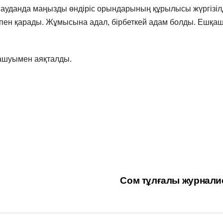
 ауданда маңызды өндіріс орындарының құрылысы жүргізілд
қпен қарады. Жұмысына адал, бірбеткей адам болды. Ешқа
ашуымен аяқталды.
Сом тұлғалы журнали