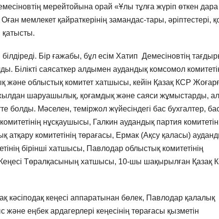
есіновтің мерейтойына орай «Ұлы тұлға жүріп өткен дара
 Оған мемлекет қайраткерінің замандас-тары, әріптестері, қ
 қатысты.
 білдіреді. Бір ғажабы, бұл есім Хатип Демесіновтің тағды
ы. Білікті саясаткер алдымен аудандық комсомол комитеті
ық және облыстық комитет хатшысы, кейін Қазақ КСР Жоғар
жылдан шаруашылық, қоғамдық және саяси жұмыстарды, а
 болды. Мәселен, теміржол жүйесіндегі бас бухгалтер, ба
омитетінің нұсқаушысы, Галкин аудандық партия комитетін
ық атқару комитетінің төрағасы, Ермак (Ақсу қаласы) аудан
етінің бірінші хатшысы, Павлодар облыстық комитетінің
 Кеңесі Төралқасының хатшысы, 10-шы шақырылған Қазақ 
ақ кәсіподақ кеңесі аппаратынан бөлек, Павлодар қалалық
с және еңбек ардагерлері кеңесінің төрағасы қызметін