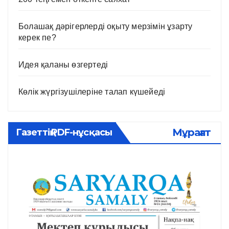
Болашақ дәрігерлерді оқыту мерзімін ұзарту
керек пе?
Идея қаланы өзгертеді
Көлік жүргізушілеріне талап күшейеді
Мұрағат
Газеттің PDF-нұсқасы