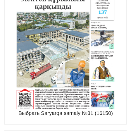
Выбрать Saryarqa samaly №31 (16150)