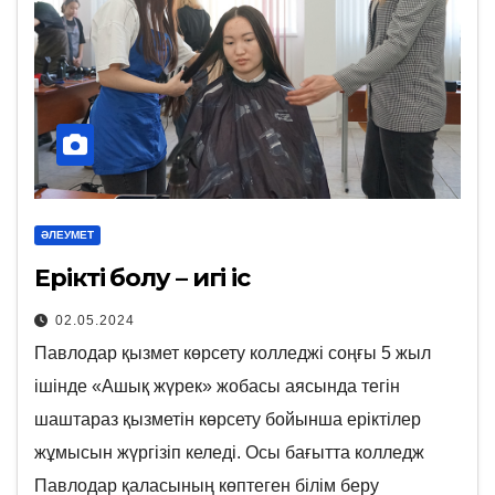
ӘЛЕУМЕТ
Ерікті болу – игі іс
02.05.2024
Павлодар қызмет көрсету колледжі соңғы 5 жыл
ішінде «Ашық жүрек» жобасы аясында тегін
шаштараз қызметін көрсету бойынша еріктілер
жұмысын жүргізіп келеді. Осы бағытта колледж
Павлодар қаласының көптеген білім беру