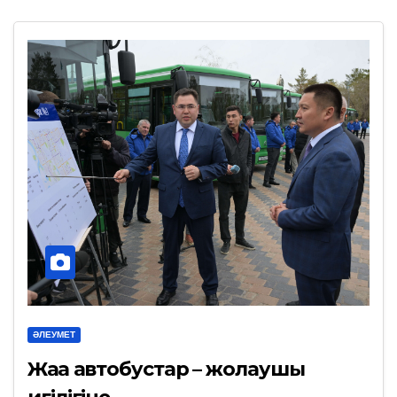
ӘЛЕУМЕТ
Жаңа автобустар – жолаушы