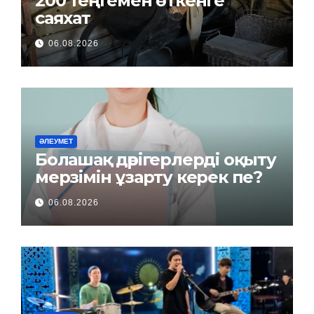
200 теңгемен өткенге
саяхат
06.08.2026
ӘЛЕУМЕТ
Болашақ дәрігерлерді оқыту
мерзімін ұзарту керек пе?
06.08.2026