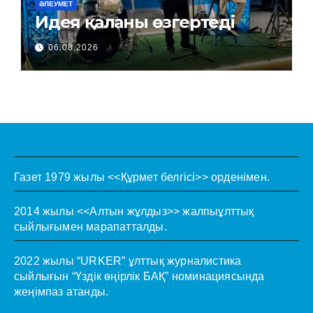
ӘЛЕУМЕТ
Идея қаланы өзгертеді
06.08.2026
Газет 1979 жылы <<Құрмет белгісі>> орденімен.
2014 жылы <<Алтын жұлдыз>> жалпыұлттық
сыйлығымен марапатталды.
2022 жылы “URKER” ұлттық журналистика
сыйлығын “Үздік өңірлік БАҚ” номинациясында
жеңімпаз атанды.