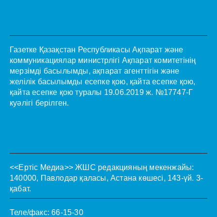
Газетке Қазақстан Республикасы Ақпарат және
коммуникациялар министрлігі Ақпарат комитетінің
мерзімді басылымды, ақпарат агенттігін және
желілік басылымды есепке қою, қайта есепке қою,
қайта есепке қою туралы 19.06.2019 ж. №17747-Г
куәлігі берілген.
<<Ертіс Медиа>>
ЖШС редакцияның мекенжайы:
140000, Павлодар қаласы, Астана көшесі, 143-үй. 3-
қабат.
Теле/факс: 66-15-30