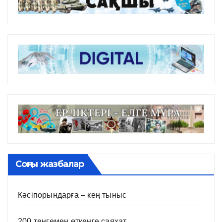
Соңғы жазбалар
Кәсіпорындарға – кең тыныс
200 теңгемен өткенге саяхат