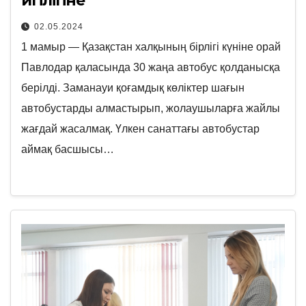
игілігіне
02.05.2024
1 мамыр — Қазақстан халқының бірлігі күніне орай
Павлодар қаласында 30 жаңа автобус қолданысқа
берілді. Заманауи қоғамдық көліктер шағын
автобустарды алмастырып, жолаушыларға жайлы
жағдай жасалмақ. Үлкен санаттағы автобустар
аймақ басшысы…