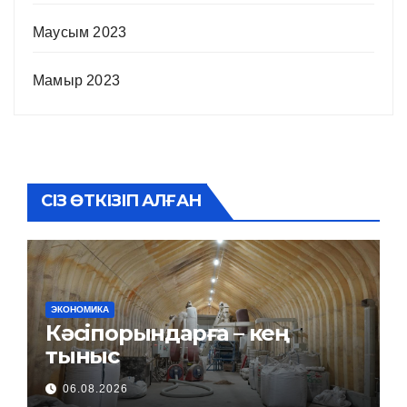
Маусым 2023
Мамыр 2023
СІЗ ӨТКІЗІП АЛҒАН
ЭКОНОМИКА
Кәсіпорындарға – кең
тыныс
06.08.2026