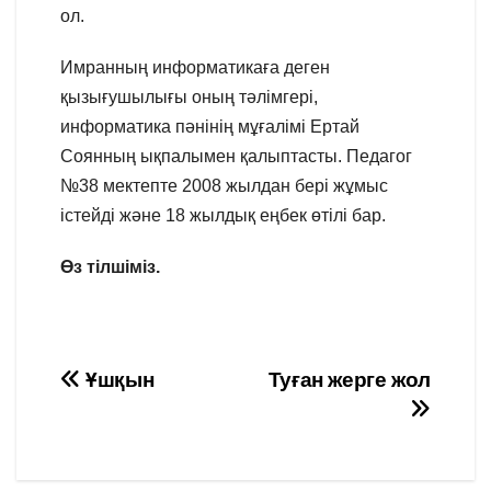
ол.
Имранның информатикаға деген
қызығушылығы оның тәлімгері,
информатика пәнінің мұғалімі Ертай
Соянның ықпалымен қалыптасты. Педагог
№38 мектепте 2008 жылдан бері жұмыс
істейді және 18 жылдық еңбек өтілі бар.
Өз тілшіміз.
Навигация
Ұшқын
Туған жерге жол
по
записям