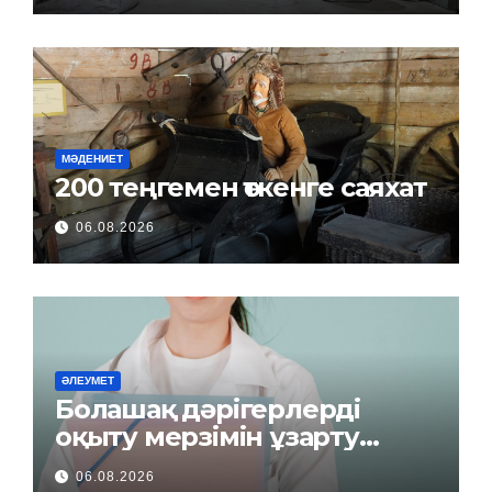
МӘДЕНИЕТ
200 теңгемен өткенге саяхат
06.08.2026
ӘЛЕУМЕТ
Болашақ дәрігерлерді
оқыту мерзімін ұзарту
керек пе?
06.08.2026