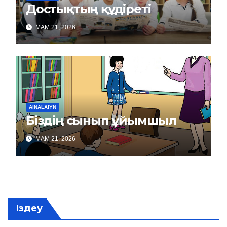
Достықтың құдіреті
МАМ 21, 2026
AINALAIYN
Біздің сынып ұйымшыл
МАМ 21, 2026
Іздеу