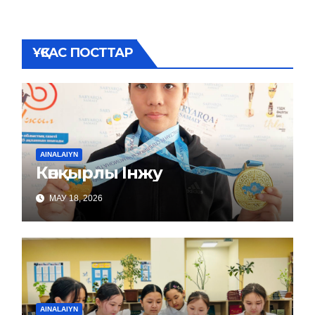
ҰҚСАС ПОСТТАР
AINALAIYN
Көпқырлы Інжу
МАУ 18, 2026
AINALAIYN