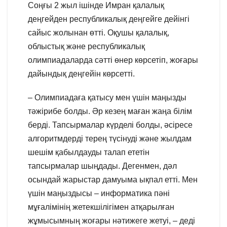
Соңғы 2 жыл ішінде Имран қалалық
деңгейден республикалық деңгейге дейінгі
сайыс жолынан өтті. Оқушы қалалық,
облыстық және республикалық
олимпиадаларда сәтті өнер көрсетіп, жоғары
дайындық деңгейін көрсетті.
– Олимпиадаға қатысу мен үшін маңызды
тәжірибе болды. Әр кезең маған жаңа білім
берді. Тапсырмалар күрделі болды, әсіресе
алгоритмдерді терең түсінуді және жылдам
шешім қабылдауды талап ететін
тапсырмалар шыңдады. Дегенмен, дәл
осындай жарыстар дамуыма ықпал етті. Мен
үшін маңыздысы – информатика пәні
мұғалімінің жетекшілігімен атқарылған
жұмысымның жоғары нәтижеге жетуі, – деді