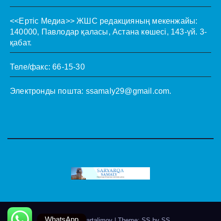
<<Ертіс Медиа>>
ЖШС редакцияның мекенжайы:
140000, Павлодар қаласы, Астана көшесі, 143-үй. 3-
қабат.
Теле/факс: 66-15-30
Электронды пошта:
ssamaly29@gmail.com
.
WhatsApp
Theme by @artalimov
|
Theme: SS by
SS
.