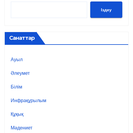
Іздеу
Санаттар
Ауыл
Әлеумет
Білім
Инфрақұрылым
Құқық
Мәдениет