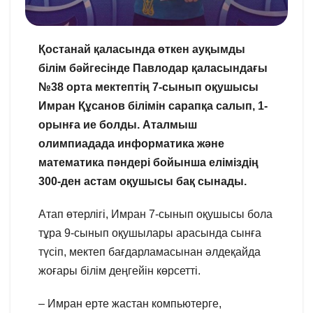
Қостанай қаласында өткен ауқымды
білім бәйгесінде Павлодар қаласындағы
№38 орта мектептің 7-сынып оқушысы
Имран Құсанов білімін сарапқа салып, 1-
орынға ие болды. Аталмыш
олимпиадада информатика және
математика пәндері бойынша еліміздің
300-ден астам оқушысы бақ сынады.
Атап өтерлігі, Имран 7-сынып оқушысы бола
тұра 9-сынып оқушылары арасында сынға
түсіп, мектеп бағдарламасынан әлдеқайда
жоғары білім деңгейін көрсетті.
– Имран ерте жастан компьютерге,