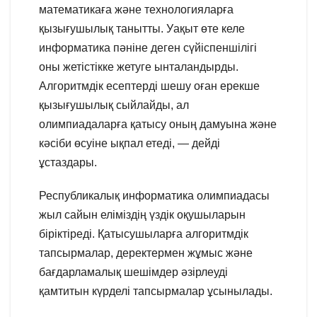
математикаға және технологияларға
қызығушылық танытты. Уақыт өте келе
информатика пәніне деген сүйіспеншілігі
оны жетістікке жетуге ынталандырды.
Алгоритмдік есептерді шешу оған ерекше
қызығушылық сыйлайды, ал
олимпиадаларға қатысу оның дамуына және
кәсіби өсуіне ықпал етеді, — дейді
ұстаздары.
Республикалық информатика олимпиадасы
жыл сайын еліміздің үздік оқушыларын
біріктіреді. Қатысушыларға алгоритмдік
тапсырмалар, деректермен жұмыс және
бағдарламалық шешімдер әзірлеуді
қамтитын күрделі тапсырмалар ұсынылады.