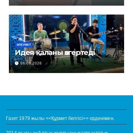
ӘЛЕУМЕТ
Идея қаланы өзгертеді
06.08.2026
Газет 1979 жылы <<Құрмет белгісі>> орденімен.
2014 жылы <<Алтын жұлдыз>> жалпыұлттық