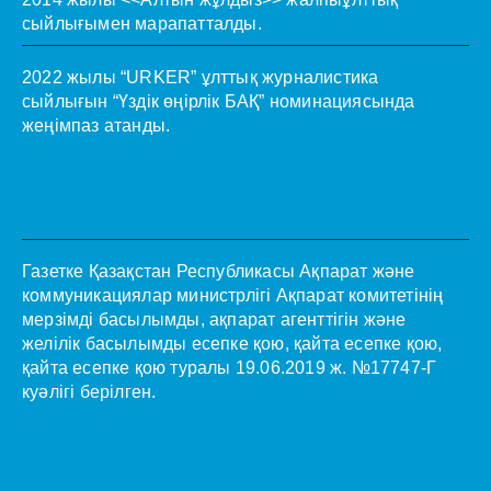
сыйлығымен марапатталды.
2022 жылы “URKER” ұлттық журналистика
сыйлығын “Үздік өңірлік БАҚ” номинациясында
жеңімпаз атанды.
Газетке Қазақстан Республикасы Ақпарат және
коммуникациялар министрлігі Ақпарат комитетінің
мерзімді басылымды, ақпарат агенттігін және
желілік басылымды есепке қою, қайта есепке қою,
қайта есепке қою туралы 19.06.2019 ж. №17747-Г
куәлігі берілген.