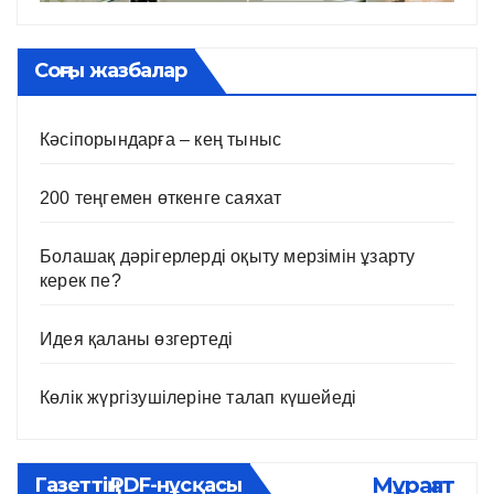
Соңғы жазбалар
Кәсіпорындарға – кең тыныс
200 теңгемен өткенге саяхат
Болашақ дәрігерлерді оқыту мерзімін ұзарту
керек пе?
Идея қаланы өзгертеді
Көлік жүргізушілеріне талап күшейеді
Мұрағат
Газеттің PDF-нұсқасы