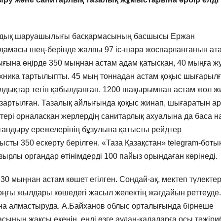
налдық шаруашылығы басқармасының басшысы Ержан
амасы шең-берінде жалпы 97 іс-шара жоспарланғанын ат
йлығына өңірде 350 мыңнан астам адам қатысқан, 40 мыңға ж
хника тартылыпты. 45 мың тоннадан астам қоқыс шығарылғ
лдықтар тегін қабылданған. 1200 шақырымнан астам жол жи
тазартылған. Тазалық айлығында қоқыс жинап, шығаратын а
шіктері орналасқан жерлердің санитарлық ахуалына да баса н
ттандыру ережелерінің бұзулына қатысты рейдтер
ты 350 ескерту берілген. «Таза Қазақстан» telegram-боты
Құзырлы органдар өтінімдерді 100 пайыз орындаған көрінеді.
 30 мыңнан астам көшет егілген. Сондай-ақ, мектеп түлектер
ңғы жылдары көшедегі жасыл желектің жағдайын реттеуде.
ына алмастыруда. А.Байханов облыс орталығында бірнеше
сының жақсы екенін, енді өзге аудан-қалаларға осы тәжіри