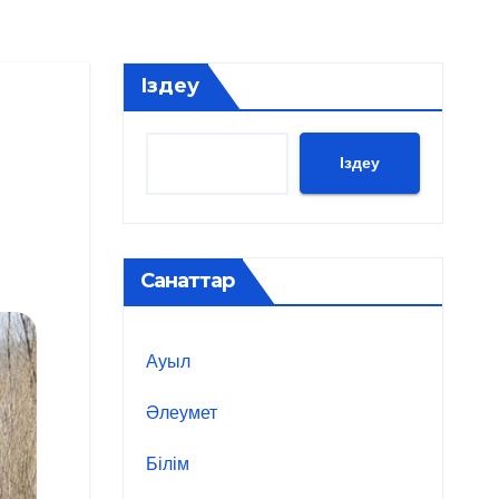
Іздеу
Іздеу
Санаттар
Ауыл
Әлеумет
Білім