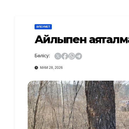
ӘЛЕУМЕТ
Айлықпен аяқтал
Бөлісу:
МАМ 28, 2026