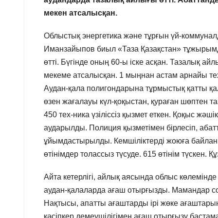
мекен атсалысқан.
Облыстық энергетика және тұрғын үй-комму
Иманзайыпов биыл «Таза Қазақстан» тұжырымд
өтті. Бүгінде оның 60-ы іске асқан. Тазалық а
мекеме атсалысқан. 1 мыңнан астам арнайы те
Аудан-қала полигондарына тұрмыстық қатты қа
өзен жағалауы күл-қоқыстан, қураған шөптен 
450 тех-ника үзіліссіз қызмет еткен. Қоқыс жә
аударылды. Полиция қызметімен бірлесіп, аба
ұйымдастырылды. Кемшіліктерді жоюға байланыс
өтінімдер толассыз түсуде. 615 өтінім түскен. 
Айта кетерлігі, айлық аясында облыс көлемінде
аудан-қалаларда ағаш отырғызды. Мамандар со
Нақтысы, апатты ағаштарды ірі жөке ағаштар
кәсіпкер демеушілігімен ағаш отырғызу бастама