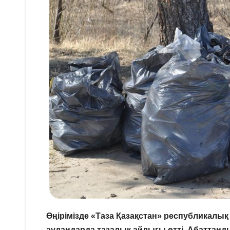
Өңірімізде «Таза Қазақстан» республикалы
аудандарда тазалық айлығы өтті. Абаттанд