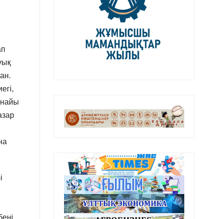
ап
уық
ан.
егі,
рнайы
азар
на
і
бені