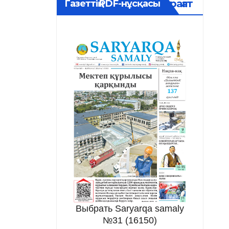
Мұрағат
Газеттің PDF-нұсқасы
Выбрать Saryarqa samaly
№31 (16150)