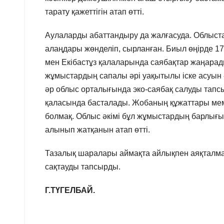
тарату қажеттігін атап өтті.
Аулаларды абаттандыру да жалғасуда. Облыста
алаңдары жөнделіп, сырланған. Биыл өңірде 17
мен Екібастұз қалаларында саябақтар жаңарад
жұмыстардың сапалы әрі уақытылы іске асуын 
әр облыс орталығында эко-саябақ салуды тап
қаласында басталады. Жобаның құжаттары мемле
болмақ. Облыс әкімі бұл жұмыстардың барлығы
алынып жатқанын атап өтті.
Тазалық шаралары аймақта айлықпен аяқталма
сақтауды тапсырды.
Г.ТҮГЕЛБАЙ.