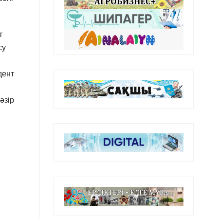
т
су
дент
әзір