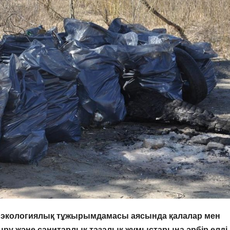
қ экологиялық
тұжырымдамасы аясында қалалар мен
ыру және санитарлық тазалық жұмыстарына әрбір елді