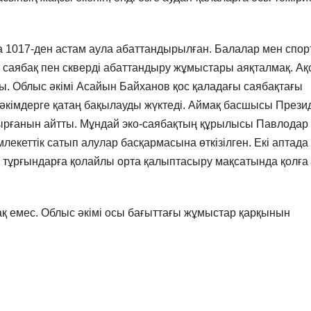
 1017-ден астам аула абаттандырылған. Балалар мен спор
 саябақ пен скверді абаттандыру жұмыстары аяқталмақ. Ақ
ы. Облыс әкімі Асайын Байханов қос қаладағы саябақтағы
әкімдерге қатаң бақылауды жүктеді. Аймақ басшысы Прези
сырғанын айтты. Мұндай эко-саябақтың құрылысы Павлодар
кеттік сатып алулар басқармасына өткізілген. Екі аптада 
 тұрғындарға қолайлы орта қалыптасыру мақсатында қолға
қ емес. Облыс әкімі осы бағыттағы жұмыстар қарқынын