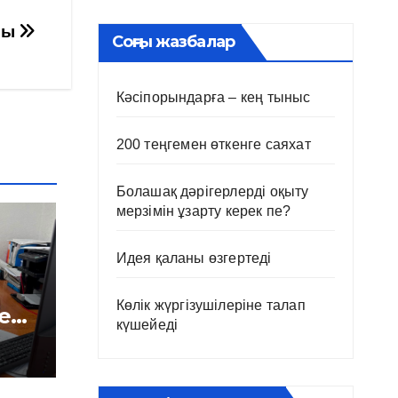
мы
Соңғы жазбалар
Кәсіпорындарға – кең тыныс
200 теңгемен өткенге саяхат
Болашақ дәрігерлерді оқыту
мерзімін ұзарту керек пе?
Идея қаланы өзгертеді
Көлік жүргізушілеріне талап
е
күшейеді
і