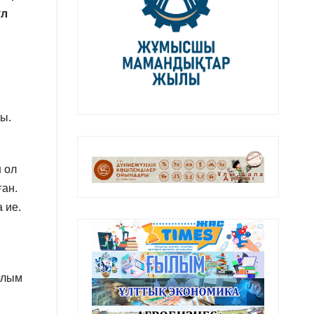
ұл
ы.
н ол
ған.
 ие.
рлым