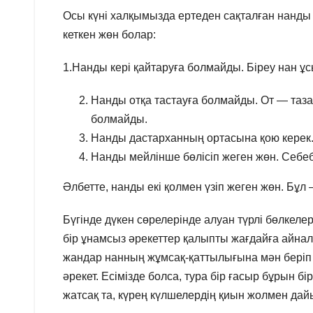
Осы күні халқымызда ертеден сақталған нанды
кеткен жөн болар:
1.Нанды кері қайтаруға болмайды. Біреу нан ұс
Нанды отқа тастауға болмайды. От — таза
болмайды.
Нанды дастарханның ортасына қою керек. 
Нанды мейлінше бөлісіп жеген жөн. Себеб
Әлбетте, нанды екі қолмен үзіп жеген жөн. Бұл 
Бүгінде дүкен сөрелерінде алуан түрлі бөлкел
бір ұнамсыз әрекеттер қалыпты жағдайға айналғ
жандар нанның жұмсақ-қаттылығына мән беріп қ
әрекет. Есімізде болса, тура бір ғасыр бұрын б
жатсақ та, күрең күлшелердің қиын жолмен да