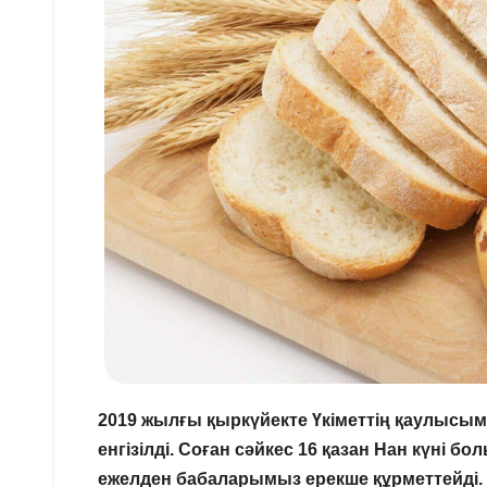
2019 жылғы қыркүйекте Үкіметтің қаулысыме
енгізілді. Соған сәйкес 16 қазан Нан күні б
ежелден бабаларымыз ерекше құрметтейді. 