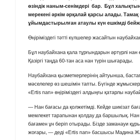
өзіндік наным-сенімдері бар. Бұл халықтың 
мерекені әркім әрқалай қарсы алады. Тамақ
ұйымдастырылған атаулы күн ешкімді бей
Өңіріміздегі тәтті күлшелер жасайтын наубайха
Бұл наубайхана қала тұрғындарын әртүрлі нан
Қазіргі таңда 60-тан аса нан түрін шығарады.
Наубайхана қызметкерлерінің айтуынша, бастапқ
мәселелер өз шешімін тапты. Бүгінде жұмыскер
«Ertis nan» өңіріміздегі алдыңғы қатарлы нау
— Нан бағасы да қолжетімді. Кейде шикізат баға
мемлекет тарапынан қолдау да баршылық. Нан б
бағамен ұн беріп отырады. Бізде заманауи құр
жоғары, — деді «Ertis nan» басшысы Мадина Ж