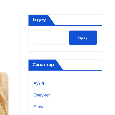
Іздеу
Іздеу
Санаттар
Ауыл
Әлеумет
Білім