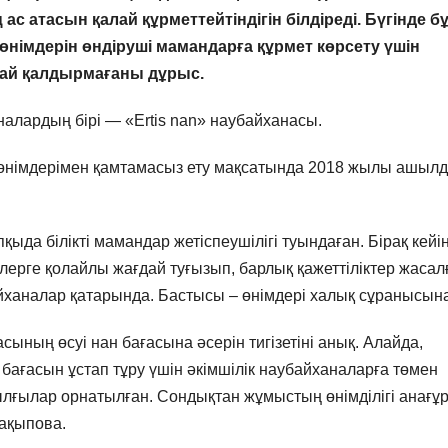
ас атасын қалай құрметтейтіндігін білдіреді. Бүгінде б
 өнімдерін өндіруші мамандарға құрмет көрсету үшін
жай қалдырмағаны дұрыс.
налардың бірі — «Ertis nan» наубайханасы.
 өнімдерімен қамтамасыз ету мақсатында 2018 жылы ашылд
ыда білікті мамандар жетіспеушілігі туындаған. Бірақ кейі
лерге қолайлы жағдай туғызып, барлық қажеттіліктер жасал
байханалар қатарында. Бастысы – өнімдері халық сұранысына
сының өсуі нан бағасына әсерін тигізетіні анық. Алайда,
ағасын ұстап тұру үшін әкімшілік наубайханаларға төмен
ылғылар орнатылған. Сондықтан жұмыстың өнімділігі анағұ
ақыпова.