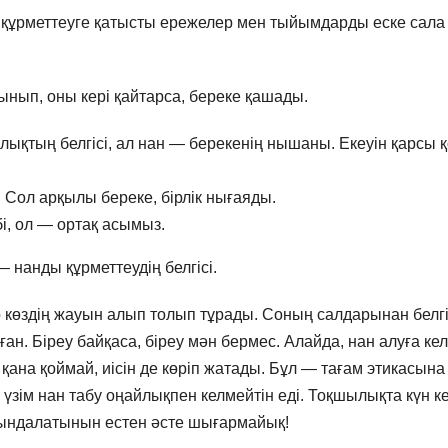
 құрметтеуге қатысты ережелер мен тыйымдарды еске сала
ынып, оны кері қайтарса, береке қашады.
лықтың белгісі, ал нан — берекенің нышаны. Екеуін қарсы 
Сол арқылы береке, бірлік нығаяды.
і, ол — ортақ асымыз.
— нанды құрметтеудің белгісі.
ер көздің жауын алып толып тұрады. Соның салдарынан белгі
ан. Біреу байқаса, біреу мән бермес. Алайда, нан алуға ке
ана қоймай, иісін де көріп жатады. Бұл — тағам этикасына
ір үзім нан табу оңайлықпен келмейтін еді. Тоқшылықта күн к
йындалатынын естен әсте шығармайық!