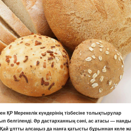
н ҚР Мерекелік күндерінің тізбесіне толықтырулар
олып белгіленді. Әр дастарханның сәні, ас атасы — нанд
Қай ұлтты алсаңыз да нанға қатысты бұрыннан келе ж