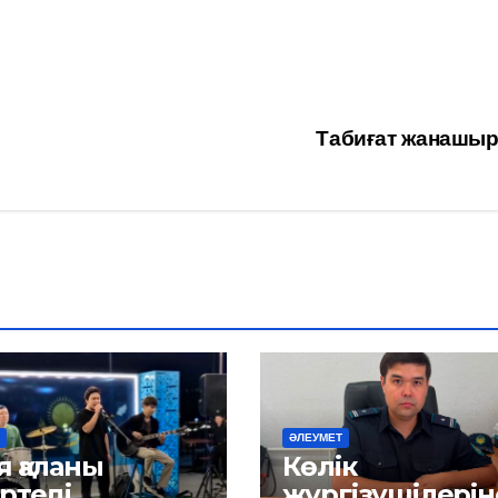
Табиғат жанашы
ӘЛЕУМЕТ
 қаланы
Көлік
ртеді
жүргізушілерін