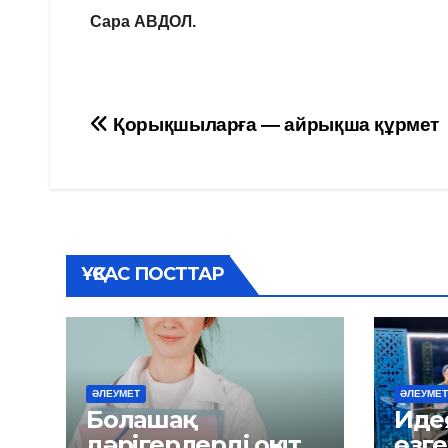
Сара АВДОЛ.
Навигация
Қорықшыларға — айрықша құрмет
по
записям
ҰҚСАС ПОСТТАР
ӘЛЕУМЕТ
ӘЛЕУМЕТ
Болашақ
Идея
дәрігерлерді оқыту
өзге