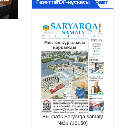
Мұрағат
Газеттің PDF-нұсқасы
і
Выбрать Saryarqa samaly
№31 (16150)