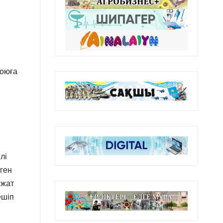
қоюға
лі
лген
 жат
ешіп