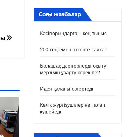
Соңғы жазбалар
Кәсіпорындарға – кең тыныс
ры
200 теңгемен өткенге саяхат
Болашақ дәрігерлерді оқыту
мерзімін ұзарту керек пе?
Идея қаланы өзгертеді
Көлік жүргізушілеріне талап
күшейеді
е