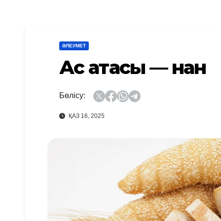
ӘЛЕУМЕТ
Ас атасы — нан
Бөлісу:
ҚАЗ 16, 2025