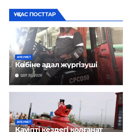
ҰҚСАС ПОСТТАР
ӘЛЕУМЕТ
Кәсібіне адал жүргізуші
ШІЛ 30, 2026
ӘЛЕУМЕТ
Қауіпті кездегі қолғанат