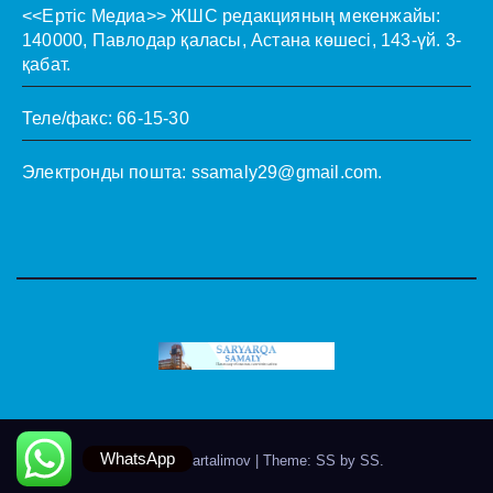
<<Ертіс Медиа>>
ЖШС редакцияның мекенжайы:
140000, Павлодар қаласы, Астана көшесі, 143-үй. 3-
қабат.
Теле/факс: 66-15-30
Электронды пошта:
ssamaly29@gmail.com
.
WhatsApp
Theme by @artalimov
|
Theme: SS by
SS
.