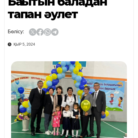
Бақытын баладан
тапқан әулет
Бөлісу:
ҚЫР 5, 2024