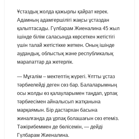
Ұстаздық жолда қажырлы қайрат керек.
Адамның адамгершілігі жақсы ұстаздан
қалыптасады. Гүлбарам Жиеналина 45 жыл
ішінде білім саласында көрсеткен жетістігі
үшін талай жетістікке жеткен. Оның ішінде
аудандық, облыстық және республикалық
марапаттар да жетерлік.
— Мұғалім – мектептің жүрегі. Ұлтты ұстаз
тәрбиелейді деген сөз бар. Балаларымның
осы жолды өз қалауларымен таңдап, ұрпақ
тәрбиесімен айналысып жатқанына
марқаямын. Бір дастархан басына
жиналғанда да ұрпақ болашағын сөз етеміз.
Тәжірибеммен де бөлісемін, — дейді
Гүлбарам Жиеналина.