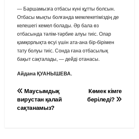
— Баршамызға отбасы күні құтты болсын.
Отбасы мықты болғанда мемлекетіміздің де
келешегі кемел болады. Әр бала өз
отбасында тәлім-тәрбие алуы тиіс. Олар
қамқорлықта өсуі үшін ата-ана бір-бірімен
тату болуы тиіс. Сонда ғана отбасылық
бақыт сақталады, — дейді отанасы.
Айдана ҚУАНЫШЕВА.
Навигация
Маусымдық
Көмек кімге
вирустан қалай
беріледі?
по
сақтанамыз?
записям