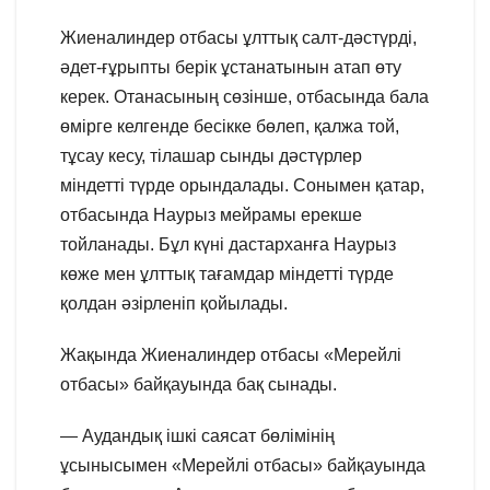
Жиеналиндер отбасы ұлттық салт-дәстүрді,
әдет-ғұрыпты берік ұстанатынын атап өту
керек. Отанасының сөзінше, отбасында бала
өмірге келгенде бесікке бөлеп, қалжа той,
тұсау кесу, тілашар сынды дәстүрлер
міндетті түрде орындалады. Сонымен қатар,
отбасында Наурыз мейрамы ерекше
тойланады. Бұл күні дастарханға Наурыз
көже мен ұлттық тағамдар міндетті түрде
қолдан әзірленіп қойылады.
Жақында Жиеналиндер отбасы «Мерейлі
отбасы» байқауында бақ сынады.
— Аудандық ішкі саясат бөлімінің
ұсынысымен «Мерейлі отбасы» байқауында