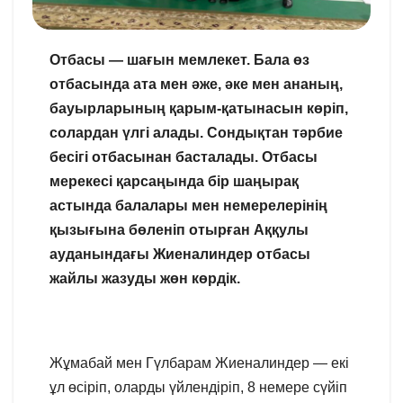
Отбасы — шағын мемлекет. Бала өз
отбасында ата мен әже, әке мен ананың,
бауырларының қарым-қатынасын көріп,
солардан үлгі алады. Сондықтан тәрбие
бесігі отбасынан басталады. Отбасы
мерекесі қарсаңында бір шаңырақ
астында балалары мен немерелерінің
қызығына бөленіп отырған Аққулы
ауданындағы Жиеналиндер отбасы
жайлы жазуды жөн көрдік.
Жұмабай мен Гүлбарам Жиеналиндер — екі
ұл өсіріп, оларды үйлендіріп, 8 немере сүйіп