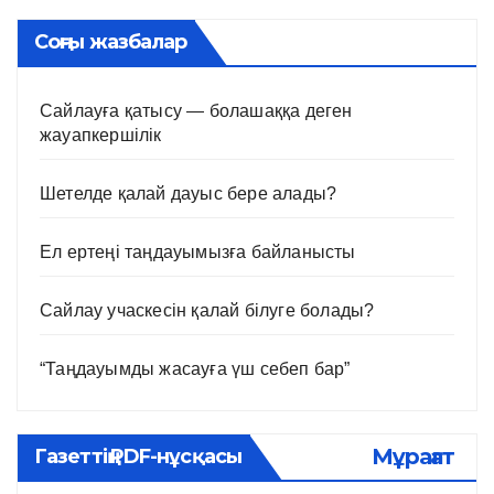
Соңғы жазбалар
Сайлауға қатысу — болашаққа деген
жауапкершілік
Шетелде қалай дауыс бере алады?
Ел ертеңі таңдауымызға байланысты
Сайлау учаскесін қалай білуге болады?
“Таңдауымды жасауға үш себеп бар”
Мұрағат
Газеттің PDF-нұсқасы