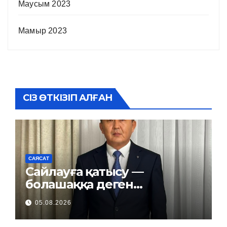
Маусым 2023
Мамыр 2023
СІЗ ӨТКІЗІП АЛҒАН
САЯСАТ
Сайлауға қатысу —
болашаққа деген
жауапкершілік
05.08.2026