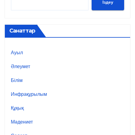
Іздеу
Санаттар
Ауыл
Әлеумет
Білім
Инфрақұрылым
Құқық
Мәдениет