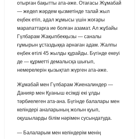
отырған бақытты ата-әже. Отағасы Жұмабай
— жедел жәрдем қызметінде талай жыл
еңбек етіп, адал жұмысы үшін жоғары
марапаттарға ие болған азамат. Ал жұбайы
Гүлбарам Жақыпбекқызы — саналы
ғұмырын ұстаздыққа арнаған адам. Жалпы
еңбек өтілі 45 жылды құрайды. Бүгінде екеуі
де — құрметті демалысқа шығып,
немерелерін қызықтап жүрген ата-әже.
Жұмабай мен Гүлбарам Жиеналиндер —
Данияр мен Қуаныш есімді екі ұлды
тәрбиелеген ата-ана. Бүгінде балалары мен
келіндері аналарының жолын қуып,
оқушыларды білім нәрімен сусындатуда.
— Балаларым мен келіндерім менің