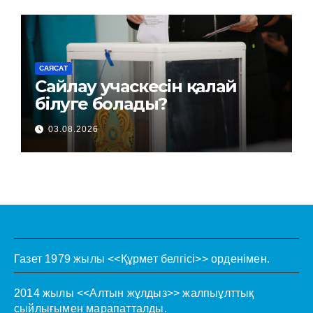
САЯСАТ
Сайлау учаскесін қалай
білуге болады?
03.08.2026
Газет 1979 жылы <<Құрмет белгісі>> орденімен.
2014 жылы <<Алтын жұлдыз>> жалпыұлттық
сыйлығымен марапатталды.