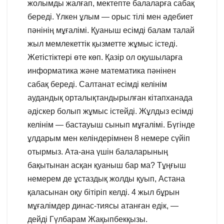
жолымды жалғап, мектепте балаларға сабақ
береді. Үлкен ұлым — орыс тілі мен әдебиет
пәнінің мұғалімі. Қуаныш есімді балам талай
жыл мемлекеттік қызметте жұмыс істеді.
Жетістіктері өте көп. Қазір ол оқушыларға
информатика және математика пәнінен
сабақ береді. Салтанат есімді келінім
аудандық орталықтандырылған кітапханада
әдіскер болып жұмыс істейді. Жұлдыз есімді
келінім — бастауыш сынып мұғалімі. Бүгінде
ұлдарым мен келіндерімнен 8 немере сүйіп
отырмыз. Ата-ана үшін балаларының
бақытынан асқан қуаныш бар ма? Тұңғыш
немерем де ұстаздық жолды қуып, Астана
қаласынан оқу бітіріп келді. 4 жыл бұрын
мұғалімдер динас-тиясы атанған едік, —
дейді Гүлбарам Жақыпбекқызы.