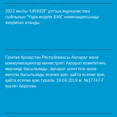
2022 жылы “URKER” ұлттық журналистика
сыйлығын “Үздік өңірлік БАҚ” номинациясында
жеңімпаз атанды.
Газетке Қазақстан Республикасы Ақпарат және
коммуникациялар министрлігі Ақпарат комитетінің
мерзімді басылымды, ақпарат агенттігін және
желілік басылымды есепке қою, қайта есепке қою,
қайта есепке қою туралы 19.06.2019 ж. №17747-Г
куәлігі берілген.