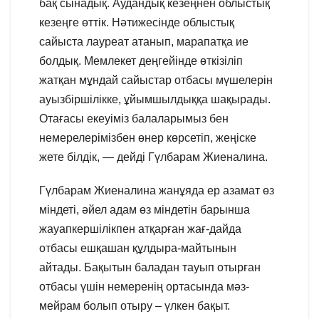
бақ сынадық. Аудандық кезеңнен облыстық
кезеңге өттік. Нәтижесінде облыстық
сайыста лауреат атанып, марапатқа ие
болдық. Мемлекет деңгейінде өткізіліп
жатқан мұндай сайыстар отбасы мүшелерін
ауызбіршілікке, ұйымшылдыққа шақырады.
Отағасы екеуіміз балаларымыз бен
немерелерімізбен өнер көрсетіп, жеңіске
жете білдік, — дейді Гүлбарам Жиеналина.
Гүлбарам Жиеналина жанұяда ер азамат өз
міндеті, әйел адам өз міндетін барынша
жауапкершілікпен атқарған жағ-дайда
отбасы ешқашан құлдыра-майтынын
айтады. Бақытын баладан тауып отырған
отбасы үшін немеренің ортасында мәз-
мейрам болып отыру – үлкен бақыт.