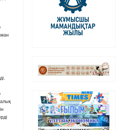
р
аман
ді.
р
талық
ін
ерді