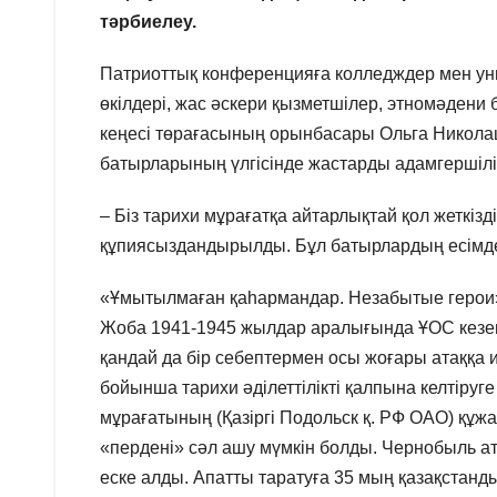
тәрбиелеу.
Патриоттық конференцияға колледждер мен унив
өкілдері, жас әскери қызметшілер, этномәдени 
кеңесі төрағасының орынбасары Ольга Николаши
батырларының үлгісінде жастарды адамгершілі
– Біз тарихи мұрағатқа айтарлықтай қол жеткізді
құпиясыздандырылды. Бұл батырлардың есімдері
«Ұмытылмаған қаһармандар. Незабытые герои» 
Жоба 1941-1945 жылдар аралығында ҰОС кезең
қандай да бір себептермен осы жоғары атаққа
бойынша тарихи әділеттілікті қалпына келтіруг
мұрағатының (Қазіргі Подольск қ. РФ ОАО) құжа
«пердені» сәл ашу мүмкін болды. Чернобыль а
еске алды. Апатты таратуға 35 мың қазақстанд