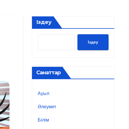
Іздеу
Іздеу
Санаттар
Ауыл
Әлеумет
Білім