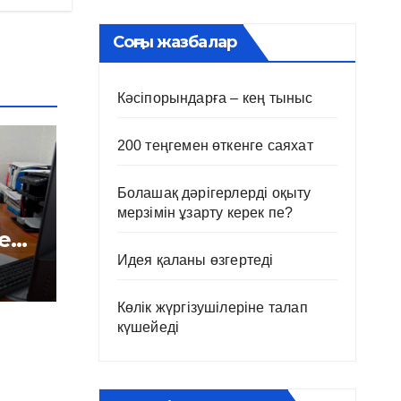
Соңғы жазбалар
Кәсіпорындарға – кең тыныс
200 теңгемен өткенге саяхат
Болашақ дәрігерлерді оқыту
мерзімін ұзарту керек пе?
е
і
Идея қаланы өзгертеді
Көлік жүргізушілеріне талап
күшейеді