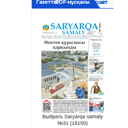
Мұрағат
Газеттің PDF-нұсқасы
Выбрать Saryarqa samaly
№31 (16150)