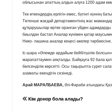
облысынан апаттың алдын алуға 1200 адам көм
Тек өткендердің ерлігін емес, бүгінгі күннің 
Төтенше жағдай департаментінің жас маманда
құтқарушылар өртке оранған үйден адамдарды 
биылдан бастап Аналар күнімен қатар маусымның
Нико- лашина аналар кеңесі әкелер тәрбиесіне 
Іс-шара «Әлемде әрдайым бейбітшілік болсын»
марапаттаумен аяқталды. Байқауға 92 бала қа
белсенділік көрсетті. Осы тақырыпта сурет сал
азаматы екендігін сезінеді.
Арай МАРАЛБАЕВА,
Әл-Фараби атындағы ҚазҰ
Навигация
Кім донор бола алады?
по