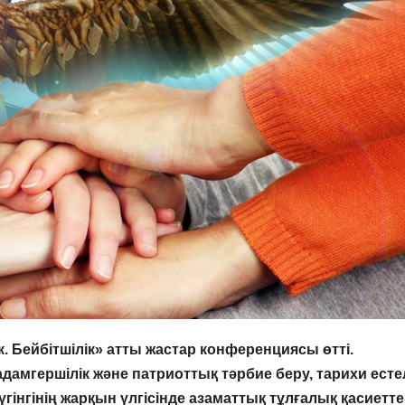
. Бейбітшілік» атты жастар
конференциясы өтті.
адамгершілік және патриоттық тәрбие беру, тарихи естел
гінгінің жарқын үлгісінде
азаматтық тұлғалық қасиетте