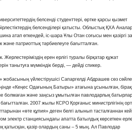
ерситеттердің белсенді студенттері, өртке қарсы қызмет
бірлестіктердің белсенділері қатысты. Облыстық ҚХА Анала
на атап өткендей, іс-шара Ұлы Отан соғысы мен қазіргі з
к және патриоттық тәрбиелеуге бағытталған.
к. Жерлестеріміздің ерен ерлігі туралы бірқатар құжат
н танытуға мүмкіндік берді, — дейді спикер.
жобасының үйлестірушісі Сапаргелді Абдрашев сөз сөйле
інде «Кеңес Одағының Батыры» атағына ұсынылған, бірақ
 ие болмаған және заңсыз ұмытылған павлодарлық батырла
е бағытталған. 2007 жылы КСРО Қорғаныс министрлігінің ор
ттарынан «өте құпия» деген белгі алынып тасталғаннан кей
том электр станциясындағы апатта батылдық көрсеткен ерл
ық қатысқан, қазір олардың саны – 5 мың. Ал Павлодар