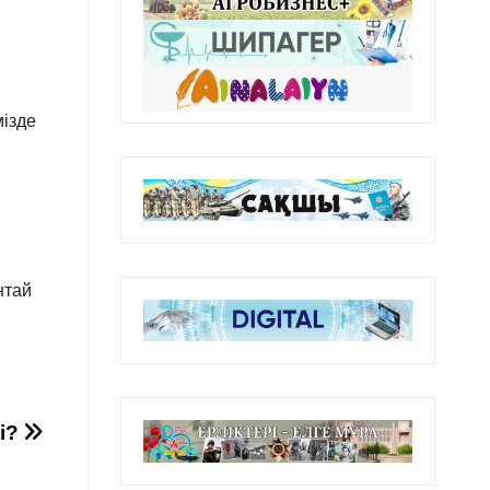
мізде
нтай
ді?