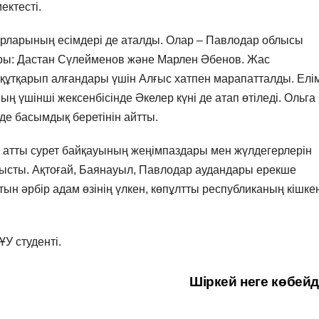
ектесті.
батырларының есімдері де аталды. Олар – Павлодар облысы
ры: Дастан Сүлейменов және Марлен Әбенов. Жас
құтқарып алғандары үшін Алғыс хатпен марапатталды. Елі
 үшінші жексенбісінде Әкелер күні де атап өтіледі. Ольга
де басымдық беретінін айтты.
 атты сурет байқауының жеңімпаздары мен жүлдегерлерін
тысты. Ақтоғай, Баянауыл, Павлодар аудандары ерекше
атын әрбір адам өзінің үлкен, көпұлтты республиканың кішке
У студенті.
Шіркей неге көбей