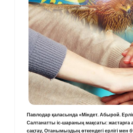
Павлодар қаласында «Міндет. Абырой. Ерлік
Салтанатты іс-шараның мақсаты: жастарға
сақтау,
Отанымыздың өткендегі ерлігі мен бү