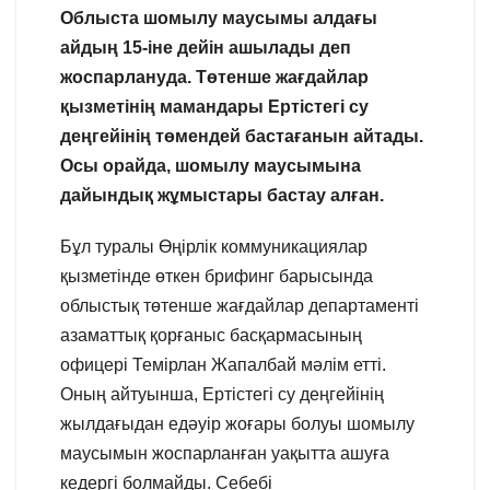
Облыста шомылу маусымы алдағы
айдың 15-іне дейін ашылады деп
жоспарлануда. Төтенше жағдайлар
қызметінің мамандары Ертістегі су
деңгейінің төмендей бастағанын айтады.
Осы орайда, шомылу маусымына
дайындық жұмыстары бастау алған.
Бұл туралы Өңірлік коммуникациялар
қызметінде өткен брифинг барысында
облыстық төтенше жағдайлар департаменті
азаматтық қорғаныс басқармасының
офицері Темірлан Жапалбай мәлім етті.
Оның айтуынша, Ертістегі су деңгейінің
жылдағыдан едәуір жоғары болуы шомылу
маусымын жоспарланған уақытта ашуға
кедергі болмайды. Себебі