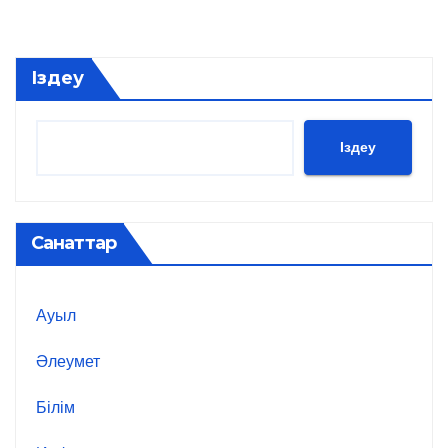
Іздеу
Іздеу
Санаттар
Ауыл
Әлеумет
Білім