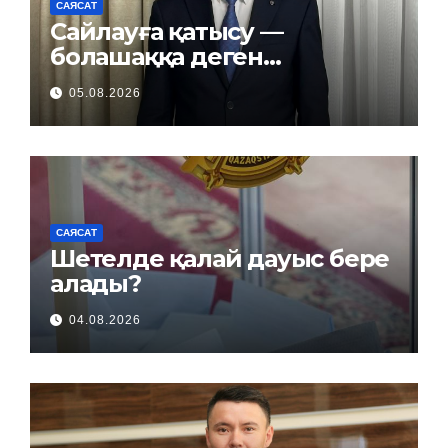
САЯСАТ
Сайлауға қатысу —
болашаққа деген
жауапкершілік
05.08.2026
САЯСАТ
Шетелде қалай дауыс бере
алады?
04.08.2026