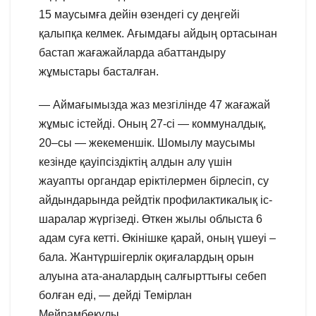
15 маусымға дейін өзендегі су деңгейі
қалыпқа келмек. Ағымдағы айдың ортасынан
бастап жағажайларда абаттандыру
жұмыстары басталған.
— Аймағымызда жаз мезгілінде 47 жағажай
жұмыс істейді. Оның 27-сі — коммуналдық,
20–сы — жекеменшік. Шомылу маусымы
кезінде қауіпсіздіктің алдын алу үшін
жауапты органдар еріктілермен бірлесіп, су
айдындарында рейдтік профилактикалық іс-
шаралар жүргізеді. Өткен жылы облыста 6
адам суға кетті. Өкінішке қарай, оның үшеуі –
бала. Жантүршігерлік оқиғалардың орын
алуына ата-аналардың салғырттығы себеп
болған еді, — дейді Темірлан
Мейрамбекұлы.