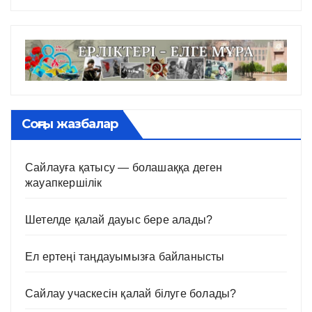
Соңғы жазбалар
Сайлауға қатысу — болашаққа деген
жауапкершілік
Шетелде қалай дауыс бере алады?
Ел ертеңі таңдауымызға байланысты
Сайлау учаскесін қалай білуге болады?