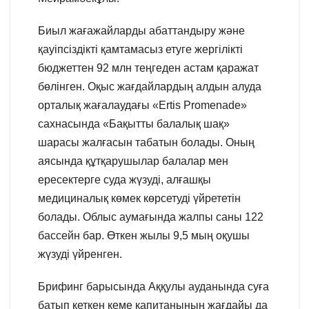
Биыл жағажайларды абаттандыру және
қауіпсіздікті қамтамасыз етуге жергілікті
бюджеттен 92 млн теңгеден астам қаражат
бөлінген. Оқыс жағдайлардың алдын алуда
орталық жағалаудағы «Ertis Promenadе»
сахнасында «Бақытты балалық шақ»
шарасы жалғасын табатын болады. Оның
аясында құтқарушылар балалар мен
ересектерге суда жүзуді, алғашқы
медициналық көмек көрсетуді үйрететін
болады. Облыс аумағында жалпы саны 122
бассейн бар. Өткен жылы 9,5 мың оқушы
жүзуді үйренген.
Брифинг барысында Аққулы ауданында суға
батып кеткен кеме капитанының жағдайы да