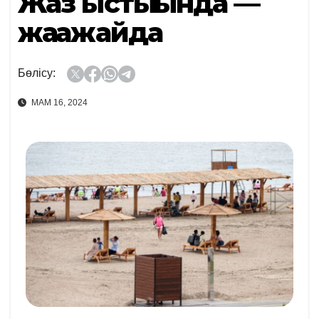
Жаз ыстығында —
жағажайда
Бөлісу:
МАМ 16, 2024