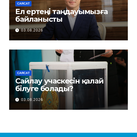
САЯСАТ
Ел ертеңі таңдауымызға
байланысты
03.08.2026
САЯСАТ
Сайлау учаскесін қалай
білуге болады?
03.08.2026