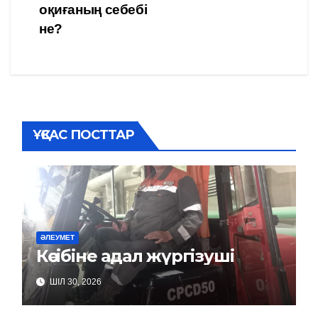
по
оқиғаның себебі
записям
не?
ҰҚСАС ПОСТТАР
ӘЛЕУМЕТ
Кәсібіне адал жүргізуші
ШІЛ 30, 2026