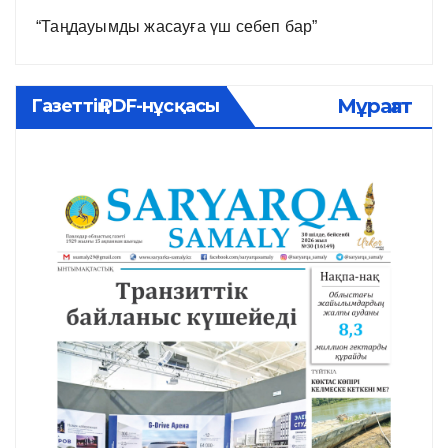
“Таңдауымды жасауға үш себеп бар”
Мұрағат
Газеттің PDF-нұсқасы