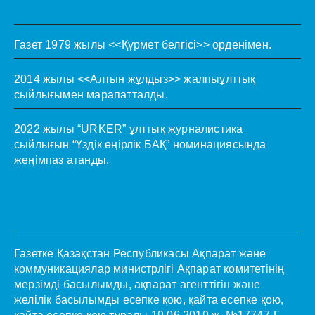
Газет 1979 жылы <<Құрмет белгісі>> орденімен.
2014 жылы <<Алтын жұлдыз>> жалпыұлттық
сыйлығымен марапатталды.
2022 жылы “URKER” ұлттық журналистика
сыйлығын “Үздік өңірлік БАҚ” номинациясында
жеңімпаз атанды.
Газетке Қазақстан Республикасы Ақпарат және
коммуникациялар министрлігі Ақпарат комитетінің
мерзімді басылымды, ақпарат агенттігін және
желілік басылымды есепке қою, қайта есепке қою,