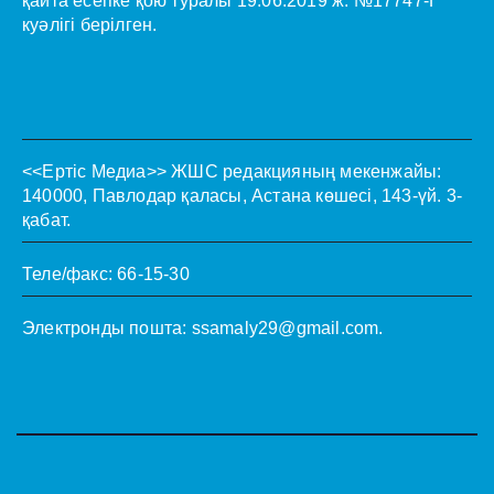
қайта есепке қою туралы 19.06.2019 ж. №17747-Г
куәлігі берілген.
<<Ертіс Медиа>>
ЖШС редакцияның мекенжайы:
140000, Павлодар қаласы, Астана көшесі, 143-үй. 3-
қабат.
Теле/факс: 66-15-30
Электронды пошта:
ssamaly29@gmail.com
.