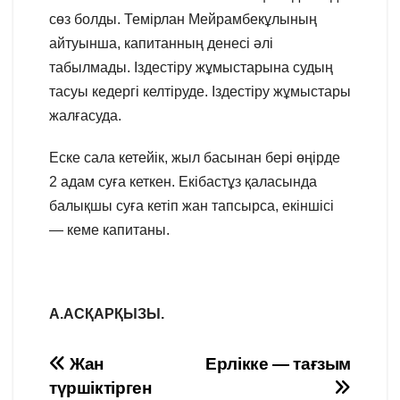
сөз болды. Темірлан Мейрамбекұлының
айтуынша, капитанның денесі әлі
табылмады. Іздестіру жұмыстарына судың
тасуы кедергі келтіруде. Іздестіру жұмыстары
жалғасуда.
Еске сала кетейік, жыл басынан бері өңірде
2 адам суға кеткен. Екібастұз қаласында
балықшы суға кетіп жан тапсырса, екіншісі
— кеме капитаны.
А.АСҚАРҚЫЗЫ.
Навигация
Жан
Ерлікке — тағзым
түршіктірген