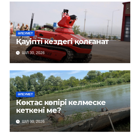
ӘЛЕУМЕТ
Қауіпті кездегі қолғанат
ШІЛ 30, 2026
ӘЛЕУМЕТ
Көктас көпірі келмеске
кеткені ме?
ШІЛ 30, 2026