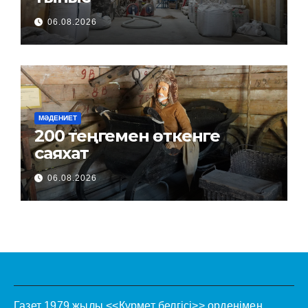
06.08.2026
МӘДЕНИЕТ
200 теңгемен өткенге
саяхат
06.08.2026
Газет 1979 жылы <<Құрмет белгісі>> орденімен.