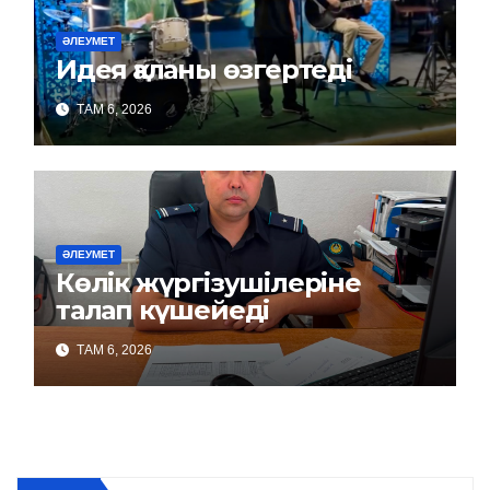
ӘЛЕУМЕТ
Идея қаланы өзгертеді
ТАМ 6, 2026
ӘЛЕУМЕТ
Көлік жүргізушілеріне
талап күшейеді
ТАМ 6, 2026