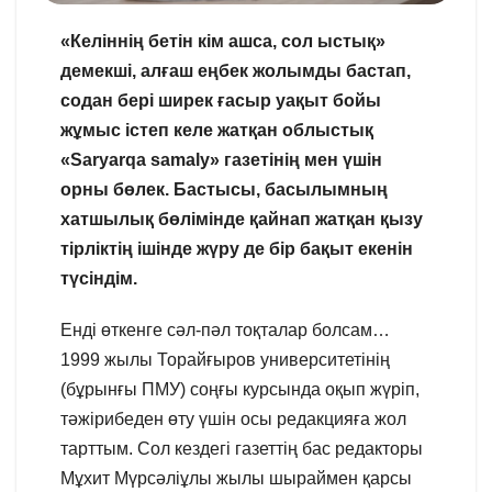
«Келіннің бетін кім ашса, сол ыстық»
демекші, алғаш еңбек жолымды бастап,
содан бері ширек ғасыр уақыт бойы
жұмыс істеп келе жатқан облыстық
«Saryarqa samаly» газетінің мен үшін
орны бөлек. Бастысы, басылымның
хатшылық бөлімінде қайнап жатқан қызу
тірліктің ішінде жүру де бір бақыт екенін
түсіндім.
Енді өткенге сәл-пәл тоқталар болсам…
1999 жылы Торайғыров университетінің
(бұрынғы ПМУ) соңғы курсында оқып жүріп,
тәжірибеден өту үшін осы редакцияға жол
тарттым. Сол кездегі газеттің бас редакторы
Мұхит Мүрсәліұлы жылы шыраймен қарсы