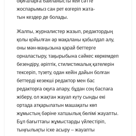
оқиғаларға байланысты кей сәтте
жоспарымыз сан рет өзгеріп жата-
тын кездер де болады.
Жалпы, журналистер жазып, редактордың
қолы қойылған әр мақаланы қабылдап алу,
оны мән-маңызына қарай беттерге
орналастыру, тақырыбына сәйкес көркемдеп
безендіру, әріптік, стилистикалық қателерін
тексеріп, түзету, одан кейін дайын болған
беттерді кезекші редактор мен бас
редакторға оқуға апару, бұдан соң баспаға
жіберу, ол жақтан жауап күту сынды екі
ортада атқарылатын машақаты көп
жұмыстың бәріне хатшылық бөлімі жауапты.
Бұл бағыттағы жұмыстарды үйлестіріп,
тыңғылықты іске асыру – жауапты