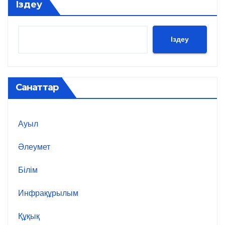
Іздеу
Іздеу
Санаттар
Ауыл
Әлеумет
Білім
Инфрақұрылым
Құқық