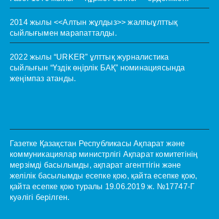
2014 жылы <<Алтын жұлдыз>> жалпыұлттық
сыйлығымен марапатталды.
2022 жылы “URKER” ұлттық журналистика
сыйлығын “Үздік өңірлік БАҚ” номинациясында
жеңімпаз атанды.
Газетке Қазақстан Республикасы Ақпарат және
коммуникациялар министрлігі Ақпарат комитетінің
мерзімді басылымды, ақпарат агенттігін және
желілік басылымды есепке қою, қайта есепке қою,
қайта есепке қою туралы 19.06.2019 ж. №17747-Г
куәлігі берілген.