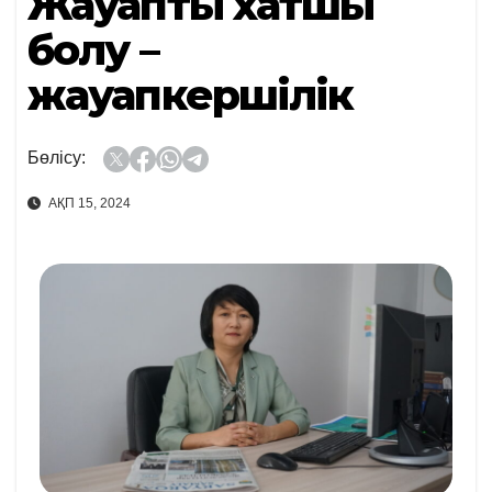
Жауапты хатшы
болу –
жауапкершілік
Бөлісу:
АҚП 15, 2024