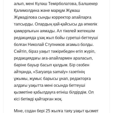
алып, мені Күләш Темірболатова, Балшекер
Қалимолдина және марқұм Жұмаш
Жұмаділова сынды корректор апайларға
тапсырды. Олардың қай-қайсысы да әпкелік
қамқорлығын аямады. Ал тікелей жетекшім
редакцияда ұзақ жыл бойы суретші-беттеуші
болған Николай Ступников ағамыз болды.
Сөйтіп, біраз уақыт тәжірибеден өтіп жүріп,
редакциядағы аға-апайлармен араласып,
бәріне бауыр басып қалдым. Бір сөзбен
айтқанда, «Saryarqa samаly» газетінің
ұжымы, жұмыс барысы ұнап, редакторға
алдағы уақытта мені осында беттеуші
қызметіне қабылдауға өтініш білдірдім. Ол
кісі бетімді қайтарған жоқ.
Міне, содан бері 25 жылға таяу уақыт қызмет