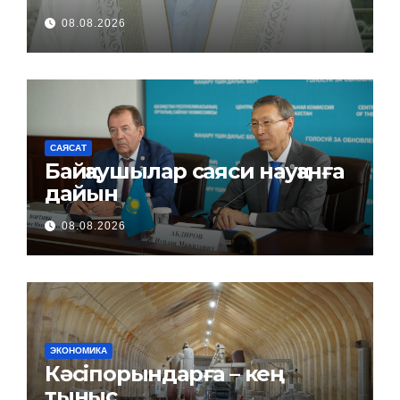
08.08.2026
САЯСАТ
Байқаушылар саяси науқанға
дайын
08.08.2026
ЭКОНОМИКА
Кәсіпорындарға – кең
тыныс