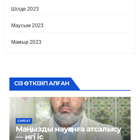
Шілде 2023
Маусым 2023
Мамыр 2023
СІЗ ӨТКІЗІП АЛҒАН
САЯСАТ
Маңызды науқанға атсалысу
— игі іс