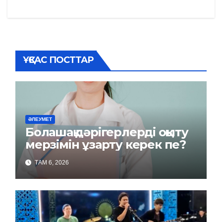
ҰҚСАС ПОСТТАР
ӘЛЕУМЕТ
Болашақ дәрігерлерді оқыту
мерзімін ұзарту керек пе?
ТАМ 6, 2026