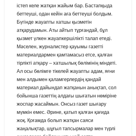
істеп келе жатқан жайым бар. Бастапқыда
беттеуші, одан кейін аға беттеуші болдым.
Бүгінде жауапты хатшы қызметін
атқарудамын. Аты айтып тұрғандай, бұл
қызмет үлкен жауапкершілікті талап етеді.
Мәселен, журналистер қауымы газетті
материалдармен қамтамасыз етсе, қалған
тірлікті атқару – хатшылық бөлімінің міндеті.
Ал осы бөлімге тікелей жауапты адам, яғни
мен алдымен қаламгерлердің қандай
материал дайындап жатқанын анықтап, сол
бойынша газеттің алдағы шығатын нөміріне
жоспар жасаймын. Онсыз газет шығару
мүмкін емес. Әрине, қатып қалған қағида
жоқ. Қоғамда болып жатқан саяси
жаңалықтар, шұғыл тапсырмалар мен түрлі