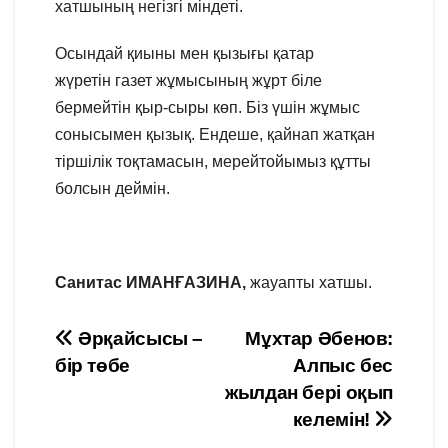
хатшының негізгі міндеті.
Осындай қиыны мен қызығы қатар
жүретін газет жұмысының жұрт біле
бермейтін қыр-сыры көп. Біз үшін жұмыс
сонысымен қызық. Ендеше, қайнап жатқан
тіршілік тоқтамасын, мерейтойымыз құтты
болсын деймін.
Санитас ИМАНҒАЗИНА,
жауапты хатшы.
Навигация
Әрқайсысы –
Мұхтар Әбенов:
бір төбе
Алпыс бес
по
жылдан бері оқып
записям
келемін!