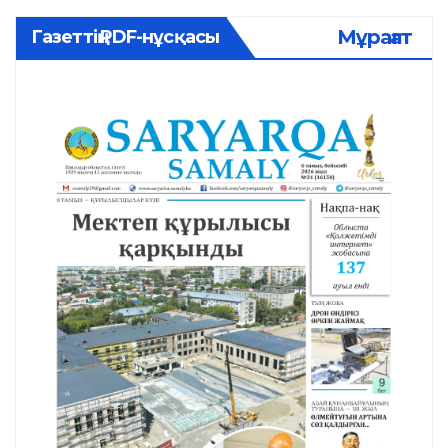
Мұрағат
Газеттің PDF-нұсқасы