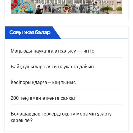
Соңғы жазбалар
Маңызды науқанға атсалысу — игі іс
Байқаушылар саяси науқанға дайын
Кәсіпорындарға – кең тыныс
200 теңгемен өткенге саяхат
Болашақ дәрігерлерді оқыту мерзімін ұзарту
керек пе?