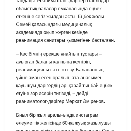
таңдады. Реаниматолог-дәрігер Павлодар
облыстық балалар емханасында еңбек
еткеніне сегіз жылдан асты. Еңбек жолы
Семей қаласындағы медициналық
академияда оқып жүрген кезінде
реанимация санитары қызметінен басталған.
– Кәсібімнің ерекше ұнайтын тұстары –
ауырған баланы қалпына келтіріп,
реанимацияны сәтті өткізу. Балапанның
үйіне аман-есен оралып, ата-анасымен
қауышуы дәрігердің әрі қарай тынбай еңбек
етуіне зор әсерін тигізеді, – дейді
реаниматолог-дәрігер Мерхат Әміренов.
Биыл бір жыл аралығында инстаграм
әлеуметтік желісінде 60-қа жуық жазылушы
жинап, көпшіліктің құрметіне бөленген. Оның