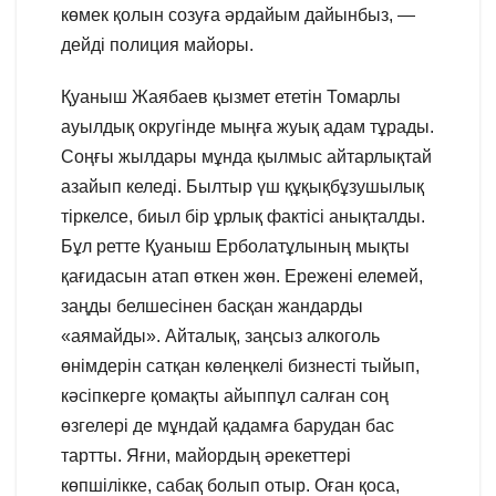
көмек қолын созуға әрдайым дайынбыз, —
дейді полиция майоры.
Қуаныш Жаябаев қызмет ететін Томарлы
ауылдық округінде мыңға жуық адам тұрады.
Соңғы жылдары мұнда қылмыс айтарлықтай
азайып келеді. Былтыр үш құқықбұзушылық
тіркелсе, биыл бір ұрлық фактісі анықталды.
Бұл ретте Қуаныш Ерболатұлының мықты
қағидасын атап өткен жөн. Ережені елемей,
заңды белшесінен басқан жандарды
«аямайды». Айталық, заңсыз алкоголь
өнімдерін сатқан көлеңкелі бизнесті тыйып,
кәсіпкерге қомақты айыппұл салған соң
өзгелері де мұндай қадамға барудан бас
тартты. Яғни, майордың әрекеттері
көпшілікке, сабақ болып отыр. Оған қоса,