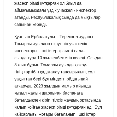
жасөспірімді құтқарған ол биыл да
аймағымыздағы үздік учаскелік инспектор
атанды. Республикалық сында да мықтылар
сапынан көрінді.
Қуаныш Ерболатұлы – Тереңкөл ауданы
Томарлы ауылдық округінің учаскелік
инспекторы. Ішкі істер қызметі сала-
сында тура 10 жыл еңбек етіп келеді. Осыдан
8 жыл бұрын Томарлы ауылдық окру-
гінің тәртібін қадағалау тапсырылып, сол
уақыттан бері бұл міндетті ойдағыдай
атқаруда. 2023 жылдың мамыр айында
қызыл жалын шарпыған баспанаға
батылдықпен кіріп, тілсіз жаудың ортасында
қалып қойған жасөспірімді құтқарған еді. Бұл
қайсарлығы жоғары бағаланып, Ішкі істер