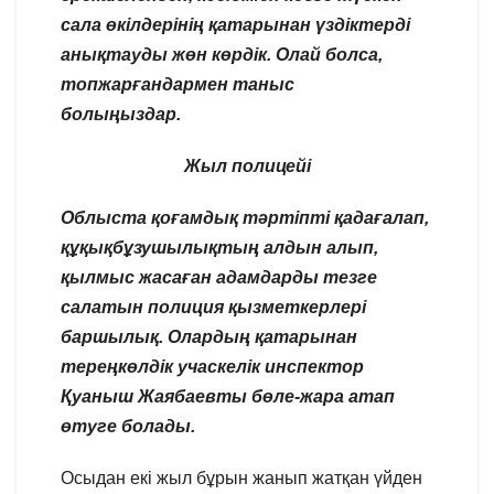
сала өкілдерінің қатарынан үздіктерді
анықтауды жөн көрдік. Олай болса,
топжарғандармен таныс
болыңыздар.
Жыл полицейі
Облыста қоғамдық тәртіпті қадағалап,
құқықбұзушылықтың алдын алып,
қылмыс жасаған адамдарды тезге
салатын полиция қызметкерлері
баршылық. Олардың қатарынан
тереңкөлдік учаскелік инспектор
Қуаныш Жаябаевты бөле-жара атап
өтуге болады.
Осыдан екі жыл бұрын жанып жатқан үйден