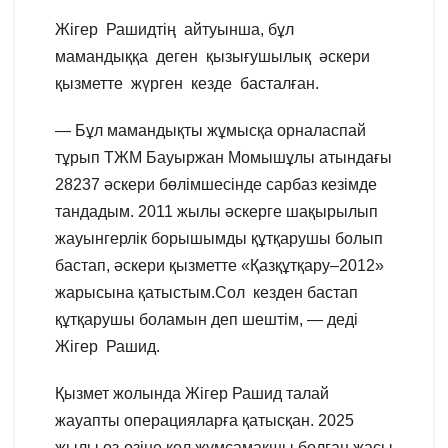
Жігер Рашидтің айтуынша, бұл
мамандыққа деген қызығушылық әскери
қызметте жүрген кезде басталған.
— Бұл мамандықты жұмысқа орналаспай
тұрып ТЖМ Бауыржан Момышұлы атындағы
28237 әскери бөлімшесінде сарбаз кезімде
тандадым. 2011 жылы әскерге шақырылып
жауынгерлік борышымды құтқарушы болып
бастап, әскери қызметте «Қазқұтқару–2012»
жарысына қатыстым.Сол кезден бастап
құтқарушы боламын деп шештім, — деді
Жігер Рашид.
Қызмет жолында Жігер Рашид талай
жауапты операцияларға қатысқан. 2025
жылы өз-өзіне қол жұмсамақшы болған жасы