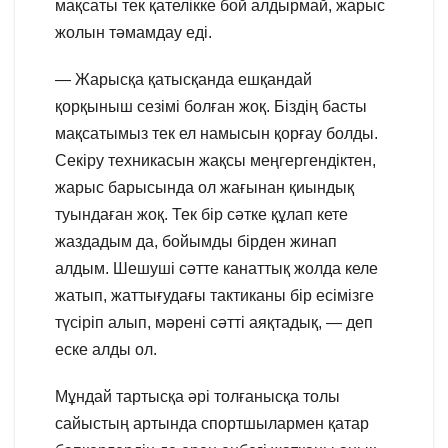
мақсаты тек қателікке бой алдырмай, жарыс
жолын тәмамдау еді.
— Жарысқа қатысқанда ешқандай
қорқыныш сезімі болған жоқ. Біздің басты
мақсатымыз тек ел намысын қорғау болды.
Секіру техникасын жақсы меңгергендіктен,
жарыс барысында ол жағынан қиындық
туындаған жоқ. Тек бір сәтке құлап кете
жаздадым да, бойымды бірден жинап
алдым. Шешуші сәтте канаттық жолда келе
жатып, жаттығудағы тактиканы бір есімізге
түсіріп алып, мәрені сәтті аяқтадық, — деп
еске алды ол.
Мұндай тартысқа әрі толғанысқа толы
сайыстың артында спортшылармен қатар