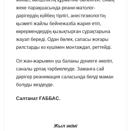
жеке парақшасында реани-матолог-
дәрігердің күйбең тірлігі, анестезиологтің
қызметі жайлы бейнежазба жария етіп,
көрермендердің қызықтырған сұрақтарына
жауап береді. Одан бөлек, сапасы жоғары
рилстарды өз күшімен монтаждап, реттейді.
Ол жан-жарымен үш баланы дүниеге әкеліп,
саналы ұрпақ тәрбиелеуде. Заманға сай
дәрігер реанимация саласында белді маман
болуды көздеуде.
Салтанат ҒАББАС.
Жыл әкімі