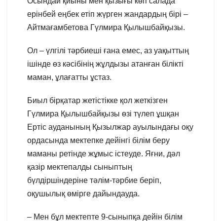
Осындай қиыны мен қызығы көп салада
ерінбей еңбек етіп жүрген жандардың бірі –
Айтмағамбетова Гүлмира Қылышбайқызы.
Ол – үлгілі тәрбиеші ғана емес, аз уақыттың
ішінде өз кәсібінің жұлдызы атанған білікті
маман, ұлағатты ұстаз.
Биыл бірқатар жетістікке қол жеткізген
Гүлмира Қылышбайқызы өзі түлеп ұшқан
Ертіс ауданының Қызылжар ауылындағы оқу
ордасында мектепке дейінгі білім беру
маманы ретінде жұмыс істеуде. Яғни, дәл
қазір мектепалды сыныптың
бүлдіршіндеріне тәлім-тәрбие беріп,
оқушылық өмірге дайындауда.
– Мен бұл мектепте 9-сыныпқа дейін білім