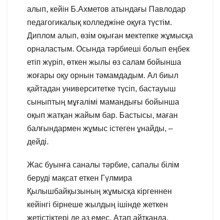
алып, кейін Б.Ахметов атындағы Павлодар
педагогикалық колледжіне оқуға түстім.
Диплом алып, өзім оқыған мектепке жұмысқа
орналастым. Осында тәрбиеші болып еңбек
етіп жүріп, өткен жылы өз салам бойынша
жоғары оқу орнын тәмамдадым. Ал биыл
қайтадан университетке түсіп, бастауыш
сыныптың мұғалімі мамандығы бойынша
оқып жатқан жайым бар. Бастысы, маған
балғындармен жұмыс істеген ұнайды, –
дейді.
Жас буынға саналы тәрбие, сапалы білім
беруді мақсат еткен Гүлмира
Қылышбайқызының жұмысқа кіргеннен
кейінгі бірнеше жылдың ішінде жеткен
жетістіктері де аз емес. Атап айтқанда,