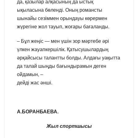
да, қазылар алқасының да ыстық
ықыласына бөленді. Оның романсты
шынайы сезіммен орындауы көрермен
жүрегіне жол тауып, жоғары бағаланды.
– Бұл жеңіс — мен үшін зор мәртебе әрі
үлкен жауапкершілік. Қатысушылардың
әрқайсысы талантты болды. Алдағы уақытта
да талай шыңды бағындырамын деген
ойдамын, –
дейді жас әнші.
А.БОРАНБАЕВА.
Жыл спортшысы