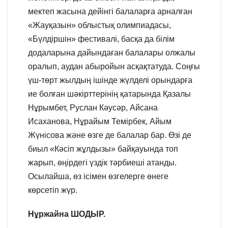
мектеп жасына дейінгі балаларға арналған
«Жауқазын» облыстық олимпиадасы,
«Бүлдіршін» фестивалі, басқа да білім
додаларына дайындаған балалары олжалы
оралып, аудан абыройын асқақтатуда. Соңғы
үш-төрт жылдың ішінде жүлделі орындарға
ие болған шәкірттерінің қатарында Қазалы
Нұрымбет, Руслан Кәусәр, Айсана
Исаханова, Нұрайым Темірбек, Айым
Жүнісова және өзге де балалар бар. Өзі де
биыл «Кәсіп жұлдызы» байқауында топ
жарып, өңірдегі үздік тәрбиеші атанды.
Осылайша, өз ісімен өзгелерге өнеге
көрсетіп жүр.
Нұржайна ШОДЫР.