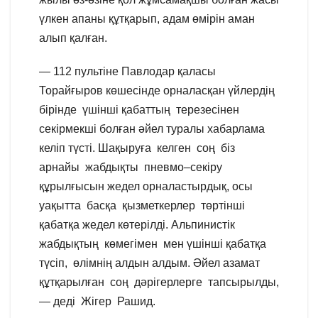
үлкен апаны құтқарып, адам өмірін аман
алып қалған.
— 112 пультіне Павлодар қаласы
Торайғыров көшесінде орналасқан үйлердің
бірінде үшінші қабаттың терезесінен
секірмекші болған әйел туралы хабарлама
келіп түсті. Шақыруға келген соң біз
арнайы жабдықты пневмо–секіру
құрылғысын жедел орналастырдық, осы
уақытта басқа қызметкерлер төртінші
қабатқа жедел көтерілді. Альпинистік
жабдықтың көмегімен мен үшінші қабатқа
түсіп, өлімнің алдын алдым. Әйел азамат
құтқарылған соң дәрігерлерге тапсырылды,
— деді Жігер Рашид.