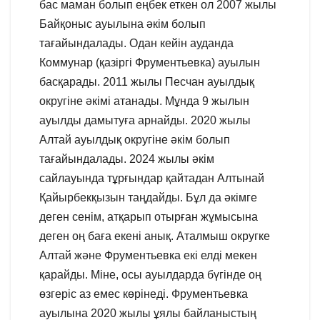
бас маман болып еңбек еткен ол 2007 жылы
Байқоныс ауылына әкім болып
тағайындалады. Одан кейін ауданда
Коммунар (қазіргі Фрументьевка) ауылын
басқарады. 2011 жылы Песчан ауылдық
округіне әкімі атанады. Мұнда 9 жылын
ауылды дамытуға арнайды. 2020 жылы
Алтай ауылдық округіне әкім болып
тағайындалады. 2024 жылы әкім
сайлауында тұрғындар қайтадан Алтынай
Қайырбекқызын таңдайды. Бұл да әкімге
деген сенім, атқарып отырған жұмысына
деген оң баға екені анық. Аталмыш округке
Алтай және Фрументьевка екі елді мекен
қарайды. Міне, осы ауылдарда бүгінде оң
өзгеріс аз емес көрінеді. Фрументьевка
ауылына 2020 жылы ұялы байланыстың