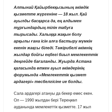
Алтынай Қайырбекқызының әкімдік
қызметте жүргеніне — 18 жыл. Қай
ауылды басқарса да, ең алдымен
тұрғындардың тілін табуға
тырысады. Халыққа жақын болу
арқылы ғана ісін алға бастыру мүмкін
екенін жақсы біледі. Тәжірибелі әкімнің
жылдар бойғы еңбегі биыл мемлекеттік
деңгейде бағаланды. Жуырда Астана
қаласында өткен ауыл әкімдерінің
форумында «Мемлекеттік қызмет
ардагері» төсбелгісіне ие болды.
Сала ардагері атануы да бекер емес екен.
Ол — 1990 жылдан бері Тереңкөл
ауданында мемлекеттік қызметте. 17 жыл