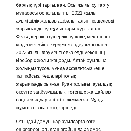
барлық түрі тартылған. Осы жылы су тарту
мұнарасы орнатылыпты. 2021 жылы
ауылішілік жолдар асфальтталып, көшелерді
жарықтандыру жұмыстары жүргізілген.
Фельдшерлік-акушерлік пунктке, мектеп пен
мәдениет үйіне күрделі жөндеу жүргізілген.
2023 жылы Фрументьевка елді мекенінің
кіреберіс жолы жаңарды. Алтай ауылына
жолыңыз түссе, мұнда асфальтсыз көше
таппайсыз. Көшелері толық
жарықтандырылған. Қуантарлығы, ауылдық
округте заңбұзушылық, төтенше жағдайлар
соңғы жылдары тіпті тіркелмеген. Мұнда
жұмыссыз жан жоқ көрінеді.
Осындай дамуы бар ауылдарға өзге
өңірлерден ағылған ағайын да аз емес.