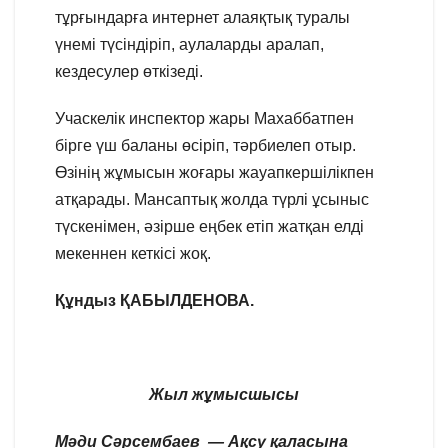
тұрғындарға интернет алаяқтық туралы
үнемі түсіндіріп, аулаларды аралап,
кездесулер өткізеді.
Учаскелік инспектор жары Махаббатпен
бірге үш баланы өсіріп, тәрбиелеп отыр.
Өзінің жұмысын жоғары жауапкершілікпен
атқарады. Мансаптық жолда түрлі ұсыныс
түскенімен, әзірше еңбек етіп жатқан елді
мекеннен кеткісі жоқ.
Құндыз ҚАБЫЛДЕНОВА.
Жыл жұмысшысы
Мәди Сәрсембаев — Ақсу қаласына