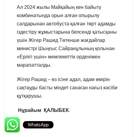
Ал 2024 жылы Майқайың кен байыту
комбинатында орын алған опырылу
салдарынан автобуста қалған төрт адамды
іздестіру жұмыстарына белсенді қатысқаны
үшін Жігер Рашид Төтенше жағдайлар
министрі Шыңғыс Сайранұлының қолынан
«Ерлігі үшін» мемлекеттік орденімен
марапатталды.
Жігер Рашид – өз ісіне адал, адам өмірін
сақтауды басты міндет санаған нағыз кәсіби
құтқарушы.
Нұрайым ҚАЛЫБЕК
.
WhatsApp