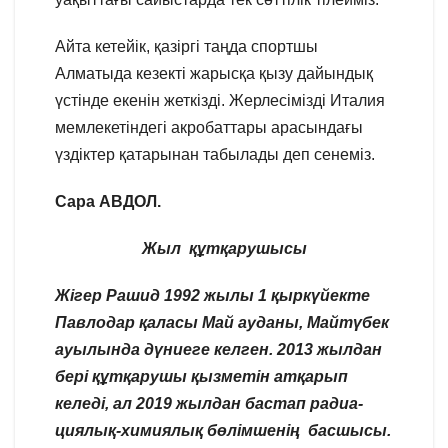
Айта кетейік, қазіргі таңда спортшы
Алматыда кезекті жарысқа қызу дайындық
үстінде екенін жеткізді. Жерлесімізді Италия
мемлекетіндегі акробаттары арасындағы
үздіктер қатарынан табылады деп сенеміз.
Сара АВДОЛ.
Жыл құтқарушысы
Жігер Рашид 1992 жылы 1 қыркүйекте
Павлодар қаласы Май ауданы, Майтүбек
ауылында дүниеге келген. 2013 жылдан
бері құтқарушы қызметін атқарып
келеді, ал 2019 жылдан бастап радиа-
циялық-химиялық бөлімшенің басшысы.