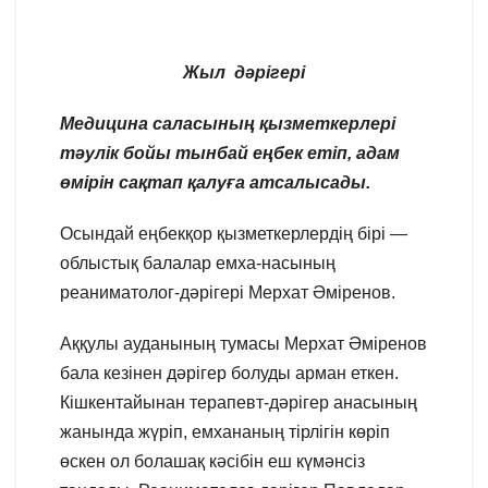
Жыл
дәрігері
Медицина саласының қызметкерлері
тәулік бойы тынбай еңбек етіп, адам
өмірін сақтап қалуға атсалысады.
Осындай еңбекқор қызметкерлердің бірі —
облыстық балалар емха-насының
реаниматолог-дәрігері Мерхат Әміренов.
Аққулы ауданының тумасы Мерхат Әміренов
бала кезінен дәрігер болуды арман еткен.
Кішкентайынан терапевт-дәрігер анасының
жанында жүріп, емхананың тірлігін көріп
өскен ол болашақ кәсібін еш күмәнсіз