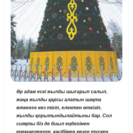
Әр адам ескі жылды шығарып салып,
жаңа жылды қарсы алатын шақта
өткенге көз тігіп, електен өткізіп,
жылды қорытындылайтыны бар. Сол
сияқты біз де биыл еңбегімен
ерекшеленген, кәсібімен көзге түскен