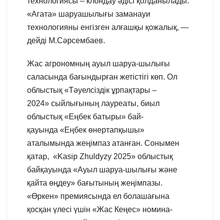
технологиясы – клондау әдісі қолданылады.
«Агата» шаруашылығы заманауи
технологияны енгізген алғашқы қожалық, —
дейді М.Сәрсембаев.
Жас агрономның ауыл шаруа-шылығы
саласында бағындырған жетістігі көп. Ол
облыстық «Тәуелсіздік ұрпақтары –
2024» сыйлығының лауреаты, биыл
облыстық «Еңбек батыры» бай-
қауында «Еңбек өнертапқышы»
аталымында жеңімпаз атанған. Сонымен
қатар, «Kasip Zhuldyzy 2025» облыстық
байқауында «Ауыл шаруа-шылығы және
қайта өңдеу» бағытының жеңімпазы.
«Өркен» премиясында ел болашағына
қосқан үлесі үшін «Жас Кеңес» номина-