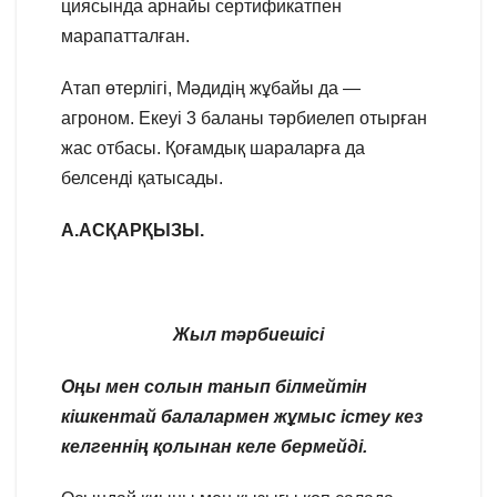
циясында арнайы сертификатпен
марапатталған.
Атап өтерлігі, Мәдидің жұбайы да —
агроном. Екеуі 3 баланы тәрбиелеп отырған
жас отбасы. Қоғамдық шараларға да
белсенді қатысады.
А.АСҚАРҚЫЗЫ.
Жыл тәрбиешісі
Оңы мен солын танып білмейтін
кішкентай балалармен жұмыс істеу кез
келгеннің қолынан келе бермейді.