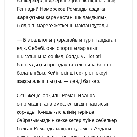
бапкерлердің де ерен еңбегі жатқаны анық.
Геннадий Намереков Романды аздаған
жарақатына қарамастан, шыдамдылық
білдіріп, мәреге жеткенін мақтан тұтады.
— Біз сальтоның қарапайым түрін таңдаған
едік. Себебі, оны спортшылар алып
шығатынына сенімді болдым. Негізгі
басымдықты орындау тазалығына берген
болатынбыз. Кейін екінші секірісті екеуі
жақсы алып шықты, — дейді бапкер.
Осы жеңісі арқылы Роман Иванов
өңіріміздің ғана емес, еліміздің намысын
қорғады. Күншығыс елінің төрінде
байрағымыздың көкке көтерілуіне себепкер
болған Романды мақтан тұтамыз. Алдағы
уақыттағы сайыстарда тек сәттілік тілейміз.