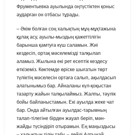
Фрументьевка ауылында оңтүстіктен қоныс
аударған он отбасы тұрады.
– Әкім болған соң халықтың мұң-мұқтажына
құлақ асу, ауылы-мыздың қажеттілігін
барынша қамтуға күш саламын. Жиі
кездесіп, ортақ мәселемізді талқылап
аламыз. Жылына екі рет есептік кездесу
өткіземіз. Көктемде өріске шығатын төрт
түліктің мәселесін ортаға салып, ақылдасып
алатынымыз бар. Айналаны күл-қоқыстан
тазарту жайын талқылаймыз. Жалпы, тәулік
бойы байланыстамын. Екі ауылда жеке чат
бар. Онда айтылған ауылдас-тарымның
талап-тілегіне бірден жауап беріп, мән-
жайды түсіндіріп отырамын. Ең маңыздысы
– халықтың тілін табу, – дейді Алтынай