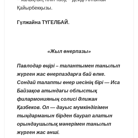
Қайырбекқызы.
Гүлжайна ТҮГЕЛБАЙ.
«Жыл өнерпазы»
Павлодар өңірі – талантымен танылып
жүрген жас өнерпаздарға бай өлке.
Сондай талапты өнер иесінің бірі — Иса
Байзақов атындағы облыстық
филармонияның солисі Әлижан
Қазбеков. Ол — дауыс мүмкіндігімен
тыңдарманын бірден баурап алатын
орындаушылық мәнерімен танылып
жүрген жас әнші.