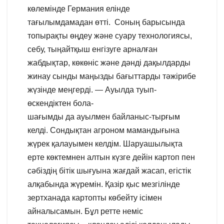
көлемінде Германия елінде
тағылымдамадан өтті. Соның барысында
топырақты өңдеу және суару технологиясы,
себу, тыңайтқыш енгізуге арналған
жабдықтар, көкөніс және дәнді дақылдарды
жинау сынды маңызды бағыттарды тәжірибе
жүзінде меңгерді. — Ауылда туып-
өскендіктен бола-
шағымды да ауылмен байланыс-тырғым
келді. Сондықтан агроном мамандығына
жүрек қалауымен келдім. Шаруашылықта
ерте көктемнен алтын күзге дейін картоп пен
сәбіздің бітік шығуына жағдай жасап, егістік
алқабында жүремін. Қазір қыс мезгілінде
зертханада картопты көбейту ісімен
айналысамын. Бұл ретте неміс