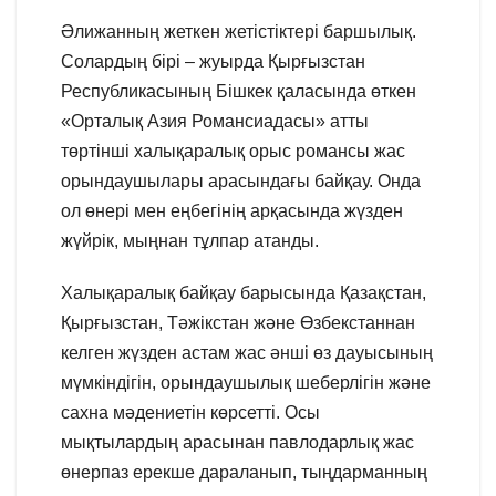
Әлижанның жеткен жетістіктері баршылық.
Солардың бірі – жуырда Қырғызстан
Республикасының Бішкек қаласында өткен
«Орталық Азия Романсиадасы» атты
төртінші халықаралық орыс романсы жас
орындаушылары арасындағы байқау. Онда
ол өнері мен еңбегінің арқасында жүзден
жүйрік, мыңнан тұлпар атанды.
Халықаралық байқау барысында Қазақстан,
Қырғызстан, Тәжікстан және Өзбекстаннан
келген жүзден астам жас әнші өз дауысының
мүмкіндігін, орындаушылық шеберлігін және
сахна мәдениетін көрсетті. Осы
мықтылардың арасынан павлодарлық жас
өнерпаз ерекше дараланып, тыңдарманның