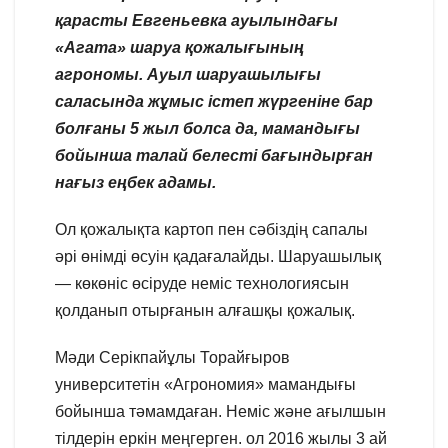
қарасты Евгеньевка ауылындағы
«Агата» шаруа қожалығының
агрономы. Ауыл шаруашылығы
саласында жұмыс істеп жүргеніне бар
болғаны 5 жыл болса да, мамандығы
бойынша талай белесті бағындырған
нағыз еңбек адамы.
Ол қожалықта картоп пен сәбіздің сапалы
әрі өнімді өсуін қадағалайды. Шаруашылық
— көкөніс өсіруде неміс технологиясын
қолданып отырғанын алғашқы қожалық.
Мәди Серікпайұлы Торайғыров
университетін «Агрономия» мамандығы
бойынша тәмамдаған. Неміс және ағылшын
тілдерін еркін меңгерген. ол 2016 жылы 3 ай