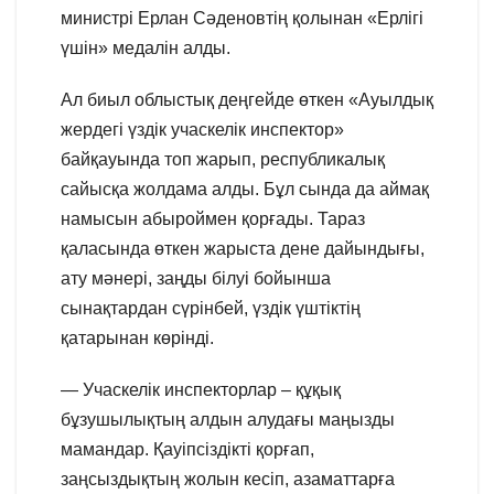
министрі Ерлан Сәденовтің қолынан «Ерлігі
үшін» медалін алды.
Ал биыл облыстық деңгейде өткен «Ауылдық
жердегі үздік учаскелік инспектор»
байқауында топ жарып, республикалық
сайысқа жолдама алды. Бұл сында да аймақ
намысын абыроймен қорғады. Тараз
қаласында өткен жарыста дене дайындығы,
ату мәнері, заңды білуі бойынша
сынақтардан сүрінбей, үздік үштіктің
қатарынан көрінді.
— Учаскелік инспекторлар – құқық
бұзушылықтың алдын алудағы маңызды
мамандар. Қауіпсіздікті қорғап,
заңсыздықтың жолын кесіп, азаматтарға