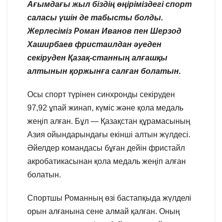
Ағымдағы жыл біздің өңіріміздегі спорт
саласы үшін де табысты болды.
Жерлесіміз Роман Иванов пен Шерзод
Хаширбаев фристаилдан әуеден
секіруден Қазақ-станның алғашқы
алтынын қоржынға салған болатын.
Осы спорт түрінен синхронды секіруден
97,92 ұпай жинап, күміс және қола медаль
жеңіп алған. Бұл — Қазақстан құрамасының
Азия ойындарындағы екінші алтын жүлдесі.
Әйелдер командасы бұған дейін фристайл
акробатикасынан қола медаль жеңіп алған
болатын.
Спортшы Романның өзі бастапқыда жүлделі
орын алғанына сене алмай қалған. Оның