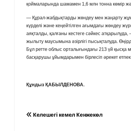
қоймаларында шамамен 1,6 млн тонна көмір жән
— Құрал-жабдықтарды жөндеу мен жаңарту жұмы
күрделі және кеңейтілген ағымдағы жөндеу жүр
аяқталды, қалғаны кестеге сәйкес атқарылуда,
жылыту маусымына әзірлігі пысықталуда. Өңірде
Бұл ретте облыс орталығындағы 213 үй қысқа мү
басқарушы ұйымдарымен бірлесіп әрекет етпек
Құндыз ҚАБЫЛДЕНОВА.
Навигация
Келешегі кемел Кенжекөл
по