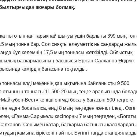
ы былтырғыдан жоғары болмақ.
қатты отыннан тарықпай шығуы үшін барлығы 399 мың тон
а 15 мың тонна бар. Сол сияқты әлеуметтік нысандарды жыл
 таңда бұл көлемнің 17,5 мың тоннасы жеткізілді. Облыстық
уашылық басқармасының басшысы Ержан Салханов Өңірлік
рысында көмірдің бағасына тоқталды.
 тоннасы елді мекеннің қашықтығына байланысты 9 500
ыр отынның тоннасы 11 500-20 мың теңге аралығында болад
айкубен-Вест» кеніші өнімді босату бағасын 500 теңгеге
теңгеден босатылса, енді 8 мың теңгеден жөнелтіледі. Өзге
селен, «Гамма-Сарыкөл» кәсіпорны 7 мың теңгеден, «Богаты
Е.Салханов. Сонымен қатар, басқарма басшысы қалалардағы
тудың қамына кіріскенін айтты. Бүгінгі таңда станциялард