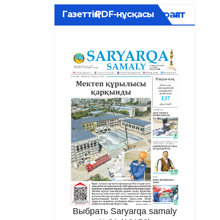
Мұрағат
Газеттің PDF-нұсқасы
Выбрать Saryarqa samaly