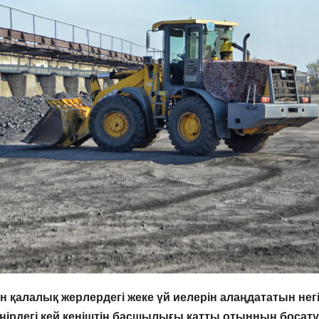
қалалық жерлердегі жеке үй иелерін алаңдататын негі
 өңірдегі кей кеніштің басшылығы қатты отынның босату