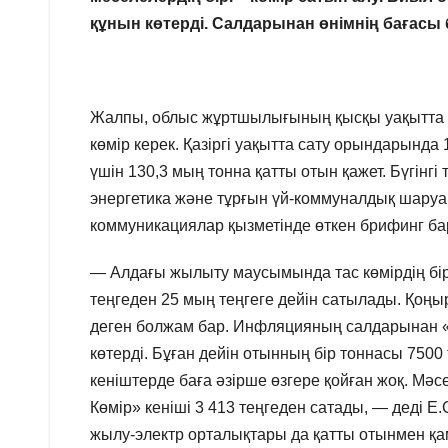
құнын көтерді. Салдарынан өнімнің бағас
Жалпы, облыс жұртшылығының қысқы уақытта 
көмір керек. Қазіргі уақытта сату орындарынд
үшін 130,3 мың тонна қатты отын қажет. Бүгінгі
энергетика және тұрғын үй-коммуналдық шар
коммуникациялар қызметінде өткен брифинг ба
— Алдағы жылыту маусымында тас көмірдің бір
теңгеден 25 мың теңгеге дейін сатылады. Қоң
деген болжам бар. Инфляцияның салдарынан «М
көтерді. Бұған дейін отынның бір тоннасы 7500 
кеніштерде баға әзірше өзгере қойған жоқ. Мә
Көмір» кеніші 3 413 теңгеден сатады, — деді 
жылу-электр орталықтары да қатты отынмен қам