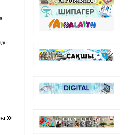
а
лды.
ры