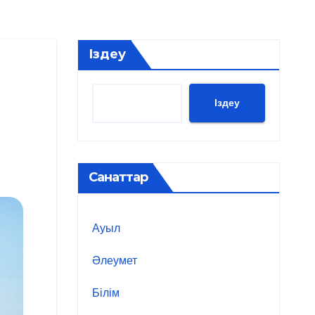
Іздеу
Іздеу
Санаттар
Ауыл
Әлеумет
Білім