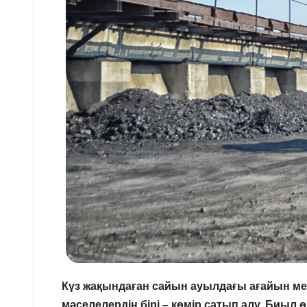
Күз жақындаған сайын ауылдағы ағайын мен 
мәселелердің бірі – көмір сатып алу. Биыл