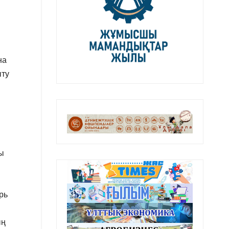
на
ыту
ы
рь
ың