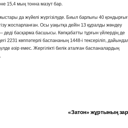
е 15,4 мың тонна мазут бар.
стары да жүйелі жүргізілуде. Биыл барлығы 40 қондырғығ
гізу жоспарланған. Осы уақытқа дейін 13 құралды жөндеу
 — деді басқарма басшысы. Көпқабатты тұрғын үйлердің де
гі 2231 көппәтерлі баспананың 1448-і тексеріліп, дайында
лде әзір емес. Жергілікті билік аталған баспаналардың
.
«Затон» жұртының за