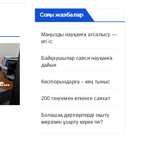
Соңғы жазбалар
Маңызды науқанға атсалысу —
игі іс
Байқаушылар саяси науқанға
дайын
е
Кәсіпорындарға – кең тыныс
і
200 теңгемен өткенге саяхат
Болашақ дәрігерлерді оқыту
мерзімін ұзарту керек пе?