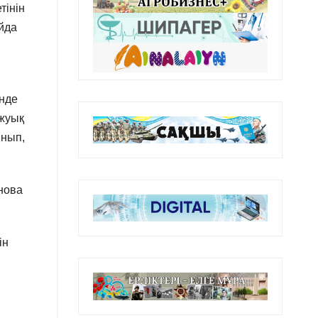
тінін
айда
інде
 жуық
ынып,
нова
ін