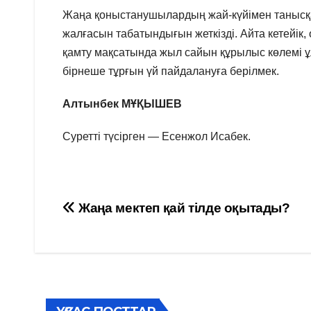
Жаңа қоныстанушылардың жай-күйімен танысқан
жалғасын табатындығын жеткізді. Айта кетейік,
қамту мақсатында жыл сайын құрылыс көлемі 
бірнеше тұрғын үй пайдалануға берілмек.
Алтынбек МҰҚЫШЕВ
Суретті түсірген — Есенжол Исабек.
Навигация
Жаңа мектеп қай тілде оқытады?
по
записям