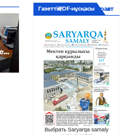
Мұрағат
Газеттің PDF-нұсқасы
е
і
Выбрать Saryarqa samaly