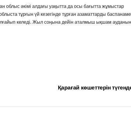
 облыс әкімі алдағы уақытта да осы бағытта жұмыстар
 облыста тұрғын үй кезегінде тұрған азаматтарды баспанам
ұлғайып келеді. Жыл соңына дейін аталмыш ықшам ауданы
Қарағай көшеттерін түген