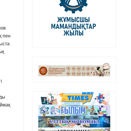
нов
қ пен
лыста
ық
і
зды
аймақ