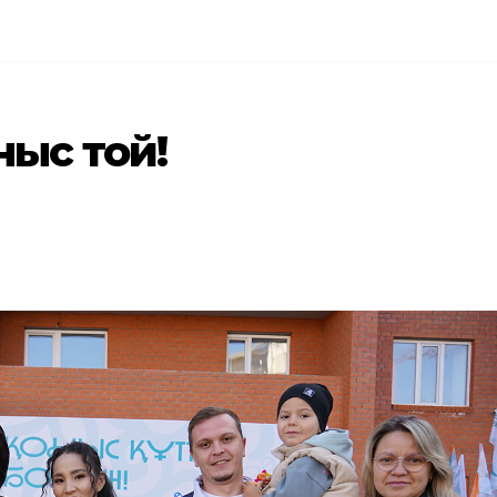
ныс той!