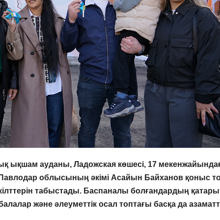
қ ықшам ауданы, Ладожская көшесі, 17 мекенжайында
. Павлодар облысының әкімі Асайын Байханов қоныс т
р кілттерін табыстады. Баспаналы болғандардың қатар
балалар және әлеуметтік осал топтағы басқа да азамат