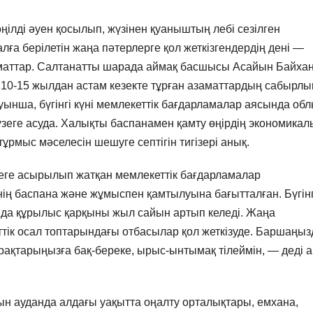
өңілді әуен қосылып, жүзінен қуаныштың лебі сезілген
ға берілетін жаңа пәтерлерге қол жеткізгендердің дені —
аматтар. Салтанатты шарада аймақ басшысы Асайын Байха
 10-15 жылдан астам кезекте тұрған азаматтардың сабырлы
туынша, бүгінгі күні мемлекеттік бағдарламалар аясында об
зеге асуда. Халықты баспанамен қамту өңірдің экономикал
ұрмыс мәселесін шешуге септігін тигізері анық.
е асырылып жатқан мемлекеттік бағдарламалар
нің баспана және жұмыспен қамтылуына бағытталған. Бүгінг
нда құрылыс қарқыны жыл сайын артып келеді. Жаңа
ттік осал топтарындағы отбасылар қол жеткізуде. Баршаңы
ақтарыңызға бақ-береке, ырыс-ынтымақ тілеймін, — деді 
н ауданда алдағы уақытта оңалту орталықтары, емхана,