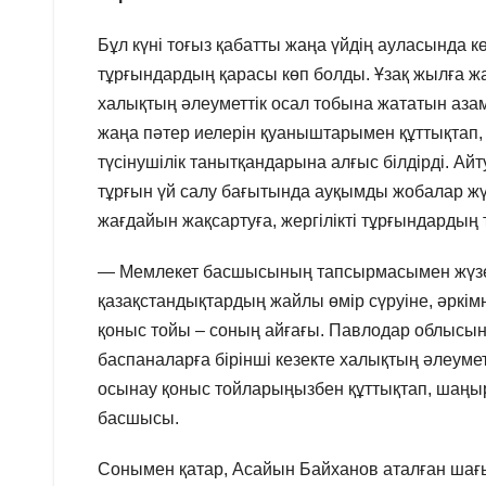
Бұл күні тоғыз қабатты жаңа үйдің ауласында к
тұрғындардың қарасы көп болды. Ұзақ жылға жал
халықтың әлеуметтік осал тобына жататын аз
жаңа пәтер иелерін қуаныштарымен құттықтап,
түсінушілік танытқандарына алғыс білдірді. Ай
тұрғын үй салу бағытында ауқымды жобалар жү
жағдайын жақсартуға, жергілікті тұрғындардың т
— Мемлекет басшысының тапсырмасымен жүзег
қазақстандықтардың жайлы өмір сүруіне, әркім
қоныс тойы – соның айғағы. Павлодар облысы
баспаналарға бірінші кезекте халықтың әлеуме
осынау қоныс тойларыңызбен құттықтап, шаңыр
басшысы.
Сонымен қатар, Асайын Байханов аталған шағы