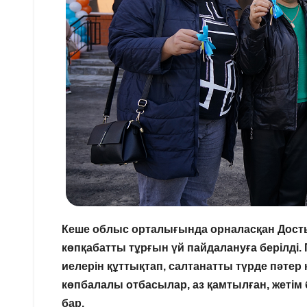
Кеше облыс орталығында орналасқан Досты
көпқабатты тұрғын үй пайдалануға берілді
иелерін құттықтап, салтанатты түрде пәте
көпбалалы отбасылар, аз қамтылған, жетім 
бар.