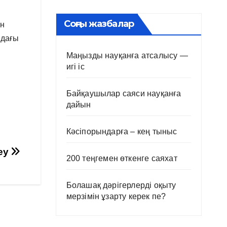
Соңғы жазбалар
ен
ндағы
Маңызды науқанға атсалысу —
игі іс
Байқаушылар саяси науқанға
дайын
Кәсіпорындарға – кең тыныс
деу
200 теңгемен өткенге саяхат
Болашақ дәрігерлерді оқыту
мерзімін ұзарту керек пе?