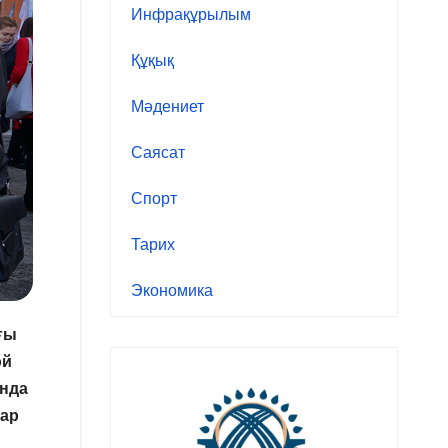
Инфрақұрылым
Құқық
Мәдениет
Саясат
Спорт
Тарих
Экономика
ғы
ой
ында
тар