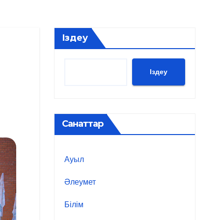
Іздеу
Іздеу
Санаттар
Ауыл
Әлеумет
Білім