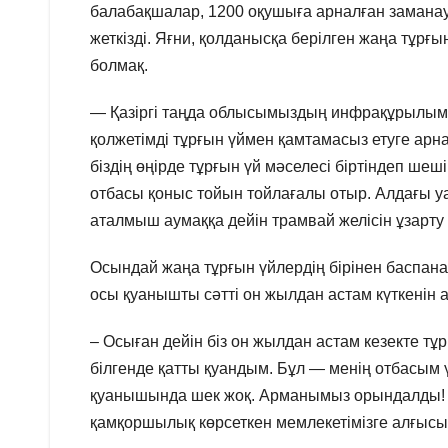
балабақшалар, 1200 оқушыға арналған заманауи 
жеткізді. Яғни, қолданысқа берілген жаңа тұр
болмақ.
— Қазіргі таңда облысымыздың инфрақұрылымы д
қолжетімді тұрғын үймен қамтамасыз етуге арн
біздің өңірде тұрғын үй мәселесі біртіндеп шеш
отбасы қоныс тойын тойлағалы отыр. Алдағы 
аталмыш аумаққа дейін трамвай желісін ұзарту
Осындай жаңа тұрғын үйлердің бірінен баспана
осы қуанышты сәтті он жылдан астам күткенін 
– Осыған дейін біз он жылдан астам кезекте тұр
білгенде қатты қуандым. Бұл — менің отбасым
қуанышында шек жоқ. Арманымыз орындалды! Енді
қамқоршылық көрсеткен мемлекетімізге алғысым