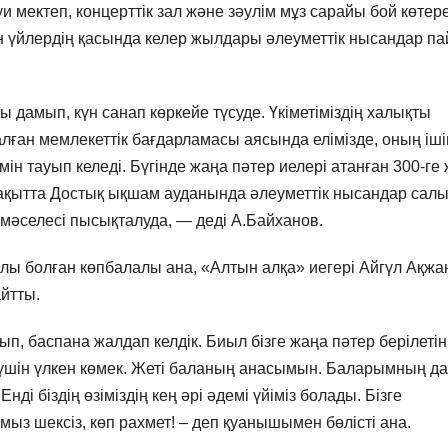
мектеп, концерттік зал және зәулім мұз сарайы бой көтере
ғын үйлердің қасында келер жылдары әлеуметтік нысандар п
амып, күн санап көркейе түсуде. Үкіметіміздің халықты
алған мемлекеттік бағдарламасы аясында елімізде, оның іш
імін тауып келеді. Бүгінде жаңа пәтер иелері атанған 300-ге
уақытта Достық ықшам ауданында әлеуметтік нысандар сал
 мәселесі пысықталуда, — деді А.Байханов.
лы болған көпбалалы ана, «Алтын алқа» иегері Айгүл Ақжа
айтты.
ып, баспана жалдап келдік. Биыл бізге жаңа пәтер берілетін
 үшін үлкен көмек. Жеті баланың анасымын. Баларымның да
 біздің өзіміздің кең әрі әдемі үйіміз болады. Бізге
ыз шексіз, көп рахмет! – деп қуанышымен бөлісті ана.