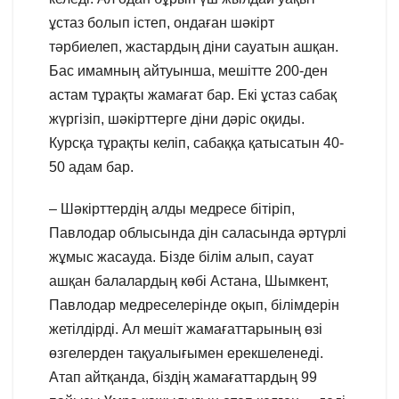
ұстаз болып істеп, ондаған шәкірт
тәрбиелеп, жастардың діни сауатын ашқан.
Бас имамның айтуынша, мешітте 200-ден
астам тұрақты жамағат бар. Екі ұстаз сабақ
жүргізіп, шәкірттерге діни дәріс оқиды.
Курсқа тұрақты келіп, сабаққа қатысатын 40-
50 адам бар.
– Шәкірттердің алды медресе бітіріп,
Павлодар облысында дін саласында әртүрлі
жұмыс жасауда. Бізде білім алып, сауат
ашқан балалардың көбі Астана, Шымкент,
Павлодар медреселерінде оқып, білімдерін
жетілдірді. Ал мешіт жамағаттарының өзі
өзгелерден тақуалығымен ерекшеленеді.
Атап айтқанда, біздің жамағаттардың 99