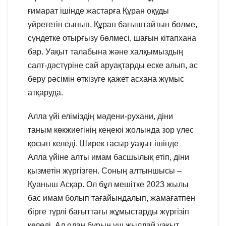
ғимарат ішінде жастарға Құран оқуды
үйрететін сынып, Құран бағыштайтын бөлме,
сүндетке отырғызу бөлмесі, шағын кітапхана
бар. Уақыт талабына және халқымыздың
салт-дәстүріне сай аруақтарды еске алып, ас
беру рәсімін өткізуге қажет асхана жұмыс
атқаруда.
Алла үйі еліміздің мәдени-рухани, діни
таным көкжиегінің кеңеюі жолында зор үлес
қосып келеді. Ширек ғасыр уақыт ішінде
Алла үйіне алты имам басшылық етіп, діни
қызметін жүргізген. Соның алтыншысы –
Қуаныш Асқар. Ол бұл мешітке 2023 жылы
бас имам болып тағайындалып, жамағатпен
бірге түрлі бағыттағы жұмыстарды жүргізіп
келеді. Ал одан бұрын үш жылдай уақыт