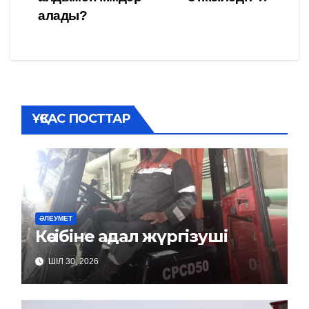
по
алады?
записям
ҰҚСАС ПОСТТАР
ӘЛЕУМЕТ
Кәсібіне адал жүргізуші
ШІЛ 30, 2026