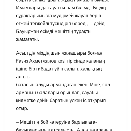
Имамдары да сауатты һәм білімді. Біздің
сұрақтарымызға мүдірмей жауап беріп,
егжей-тегжейлі түсіндіріп береді, – дейді
Бауыржан есімді мешіттің тұрақты
жамағаты.
Асыл дініміздің шын жанашыры болған
Ғазиз Ахметжанов көзі тірісінде қаланың
ішіне бір ғибадат үйін салып, халықтың
алғыс-
батасын алуды армандаған екен. Міне, сол
арманын балалары орындап, сауабы
қияметке дейін баратын үлкен іс атқарып
отыр.
– Мешіттің бой көтеруіне барлық аға-
бауырларымыз атсалысты. Алла тағаланың