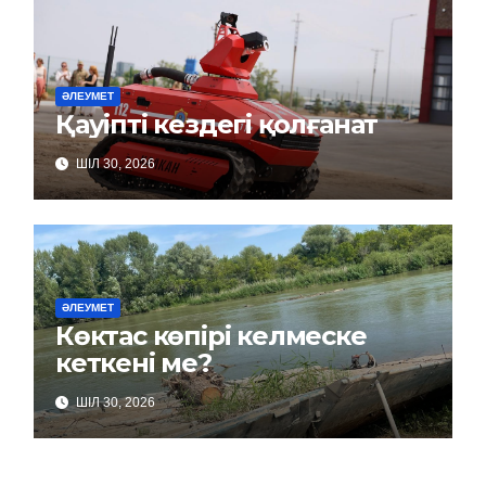
ӘЛЕУМЕТ
Қауіпті кездегі қолғанат
ШІЛ 30, 2026
ӘЛЕУМЕТ
Көктас көпірі келмеске
кеткені ме?
ШІЛ 30, 2026