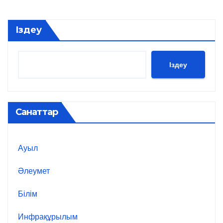
Іздеу
Іздеу
Санаттар
Ауыл
Әлеумет
Білім
Инфрақұрылым