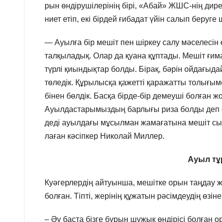
рын өндірушілерінің бірі, «Абай» ЖШС-нің дире
ниет етіп, екі бірдей ғибадат үйін салып беруг
— Ауылға бір мешіт пен шіркеу салу мәселесін
талқыладық. Олар да қуана құптады. Мешіт ғим
түрлі қиындықтар болды. Бірақ, бәрін ойдағыдай
төледік. Құрылысқа қажетті қаражатты толығы
бінен бөлдік. Басқа бірде-бір демеуші болған 
Ауылдастарымыздың барлығы риза болды деп ой
деді ауылдағы мұсылман жамағатына мешіт сы
лаған кәсіпкер Николай Миллер.
Ауыл тұ
Куәгерлердің айтуынша, мешітке орын таңдау 
болған. Тіпті, жерінің құжатын рәсімдеудің өзін
– Әу баста бізге бұрын шұжық өндірісі болған о