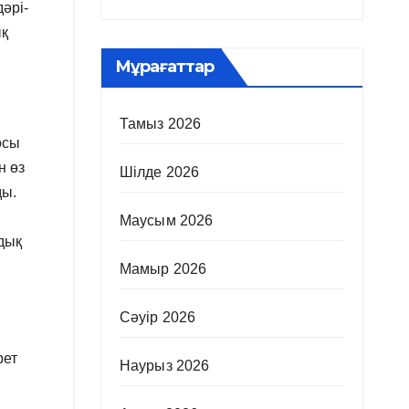
әрі-
ық
Мұрағаттар
Тамыз 2026
осы
н өз
Шілде 2026
ды.
Маусым 2026
лдық
Мамыр 2026
Сәуір 2026
рет
Наурыз 2026