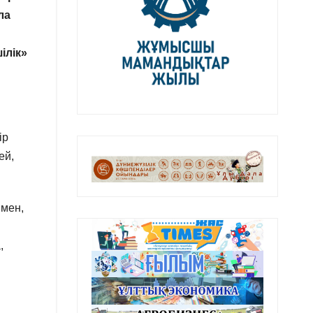
ла
ілік»
ір
ей,
ымен,
,