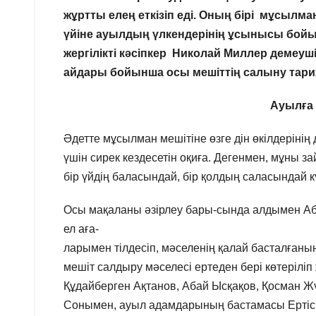
жұртты елең еткізіп еді. Оның бірі мұсылма
үйіне ауылдың үлкендерінің ұсынысы бойынш
жергілікті кәсіпкер Николай Миллер демеуш
айдары бойынша осы мешіттің салыну тари
Ауылға 
Әдетте мұсылман мешітіне өзге дін өкілдерінің 
үшін сирек кездесетін оқиға. Дегенмен, мұны з
бір үйдің баласындай, бір қолдың саласындай к
Осы мақаланы әзірлеу бары-сында алдымен Аб
ел аға-
ларымен тілдесіп, мәселенің қалай басталған
мешіт салдыру мәселесі ертеден бері көтерілі
Құдайберген Ақтанов, Абай Ысқақов, Қосман Жү
Сонымен, ауыл адамдарының бастамасы Ертіс