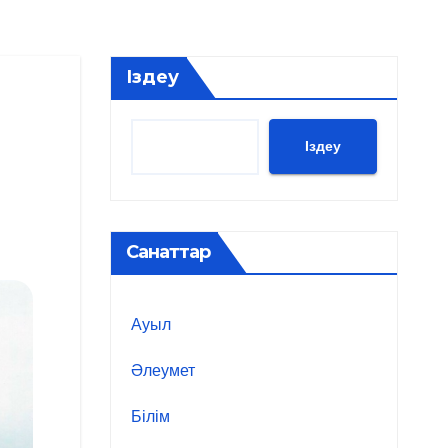
Іздеу
Іздеу
Санаттар
Ауыл
Әлеумет
Білім