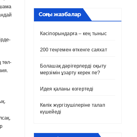
ншама
Соңғы жазбалар
андай
Кәсіпорындарға – кең тыныс
ірде-
200 теңгемен өткенге саяхат
 төл-
Болашақ дәрігерлерді оқыту
рия.
мерзімін ұзарту керек пе?
Идея қаланы өзгертеді
ық.
Көлік жүргізушілеріне талап
күшейеді
лсақ,
р