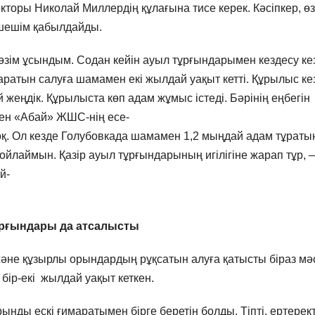
кторы Николай Миллердің құлағына тисе керек. Кәсіпкер, өз
е шешім қабылдайды.
 өзім ұсындым. Содан кейін ауыл тұрғындарымен кездесу ке
аратын салуға шамамен екі жылдай уақыт кетті. Құрылыс ке
 жеңдік. Құрылыста көп адам жұмыс істеді. Бәрінің еңбегін
мен «Абай» ЖШС-нің есе-
жоқ. Ол кезде Голубовкада шамамен 1,2 мыңдай адам тұраты
лаймын. Қазір ауыл тұрғындарының игілігіне жарап тұр, 
й-
рғындары да атсалысты
және құзырлы орындардың рұқсатын алуға қатысты біраз мә
е бір-екі жылдай уақыт кеткен.
рынды ескі ғимаратымен бірге беретін болды. Тіпті, ертерект