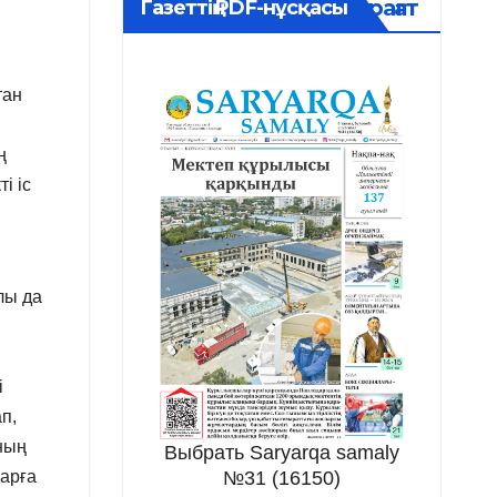
Мұрағат
Газеттің PDF-нұсқасы
тан
ң
і іс
лы да
і
п,
нның
Выбрать Saryarqa samaly
дарға
№31 (16150)