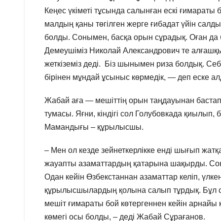
Кеңес үкіметі тұсында салынған ескі ғимараты б
малдың қаны төгілген жерге ғибадат үйін салды
болды. Сонымен, басқа орын сұрадық. Оған да б
Демеушіміз Николай Александрович те алғашқы 
жеткіземіз деді. Біз шынымен риза болдық. Себе
бірінен мұндай ұсыныс көрмедік, — деп еске 
Жабай аға — мешіттің орын таңдауынан бастап,
тумасы. Яғни, кіндігі сол Голубовкада қиылып, 
Мамандығы – құрылысшы.
– Мен ол кезде зейнеткерлікке енді шығып жатқ
жауапты азаматтардың қатарына шақырды. Соным
Одан кейін Өзбекстаннан азаматтар келіп, үлке
құрылысшылардың қолына салып тұрдық. Бұл са
мешіт ғимараты бой көтергеннен кейін арнайы
көмегі осы болды, – деді Жабай Сұрағанов.