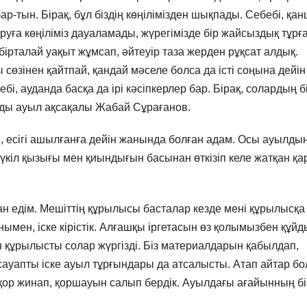
ар-тын. Бірақ, бұл біздің көңілімізден шықпады. Себебі, қа
руға көңіліміз дауаламады, жүрегімізде бір жайсыздық тұрғ
ірталай уақыт жұмсап, әйтеуір таза жерден рұқсат алдық.
сөзінен қайтпай, қандай мәселе болса да істі соңына дейін
бі, ауданда басқа да ірі кәсіпкерлер бар. Бірақ, солардың б
алды ауыл ақсақалы Жабай Сұрағанов.
 есігі ашылғанға дейін жанында болған адам. Осы ауылдың
бүкіл қызығы мен қиындығын басынан өткізіп келе жатқан қа
ан едім. Мешіттің құрылысы басталар кезде мені құрылысқа
ен, іске кірістік. Алғашқы іргетасын өз қолымызбен құйд
н құрылысты солар жүргізді. Біз материалдарын қабылдап,
уапты іске ауыл тұрғындары да атсалысты. Атап айтар бо
 қор жинап, қоршауын салып бердік. Ауылдағы ағайынның бі