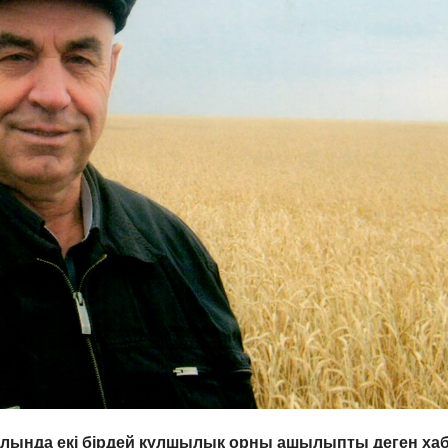
ылында екі бірдей құлшылық орны ашылыпты деген ха