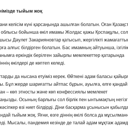
німізде тыйым жоқ
ани келісім күні қарсаңында ашылған болатын. Оған Қазақс
облысы бойынша өкіл имамы Жолдас қажы Қоспақұлы, сол
сшысы Дәулет Закарияновтар қатысып, жергілікті жамағатты
 алғыс білдірген болатын. Бас имамның айтуынша, ізгілікт
станымға еркіндік берілген зайырлы мемлекеттер қатарында
нің өкілдері де көптеп келеді.
аттарды да нысана етуіміз керек. Өйткені адам баласы қайыр
. Бұл жерде шариғатты айтпас бұрын, ауылға, елге қандай
тан – көп этносты және көп конфессиялы мемлекет
маңызды. Осының барлығы сол бірлік пен ынтымақтың негізг
кәсіпкер өзі ниет білдірді. Діни басқарма ұсынысын қабылда
ндай тыйым жоқ. Яғни, өзге діннің өкілі болса да мұсылма
іледі. Мысалы, пандемия кезінде де талай адам мұқтаж адам