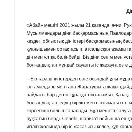
Ді
«Абай» мешіті 2021 жылы 21 қазанда, яғни, Рух
Мұсылмандары діни басқармасының Павлодар 
кездегі облыстық дін істері басқармасының ба
қуанышымен ортақтасып, атсалысқан азаматтарға
дін мен ұлтқа бөлінбейді. Біз діни сенім мен ұ
болғандықтан мұндай сауапты іс жасауға өзге дін
– Біз таза діни істерден өзге осындай ұлы мұр
ізгі амалдарымен ғана Жаратушыға жақындайды
пайдасы бар деген сұраққа тоқталамыз. Қазақс
болғандықтан, елдің бірлігі мен ынтымағы өте 
көрсеткіші болып саналады. Бұл мешітті салуға 
рұқсатын берді. Себебі, шариғат бойынша ешқа
игілігі жолында бір іс жасағысы келсе, құп көр