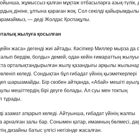
бойынша, жұмыссыз қалған мұқтаж отбасыларға азық-түлік, д
ардың дініне, ұлтына қараған жоқ. Сол секілді қайырымдыл
қарамаймыз, — деді Жолдас Қоспақұлы.
рталық жылуға қосылған
ейін жаса» дегенді жиі айтады. Кәсіпкер Миллер мырза да 
«салып бердім, болды» демей, одан кейін ғимараттың жылуы
қыста орталықтандырылған жылу қазандығы арқылы жылына
өленіп келеді. Сондықтан бұл ғибадат үйінің қызметкерлері
 іздеп шаршамайды. Бір сөзбен айтқанда, «Абай» мешіті ауы
улы мешіттердің бірі деуге болады. Ал суы мен токтың
п тұрады.
і азамат атқарып келеді. Айтуынша, ғибадат үйінің жалпы
 арналған залы бар. Сонымен қатар, имамның бөлмесі, дә
ң дизайны батыс үлгісі негізінде жасалған.