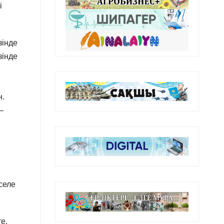
і
зінде
зінде
н.
—
селе
е,