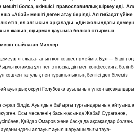
н мешіті болса, екіншісі православиялық шіркеу еді. Ал
а «Абай» мешіті деген атау берілді. Ал ғибадат үйіне
ілік етіп, ел алғысын арқалады. «Дін жолындағы демеуш
хын жазып, оқырман қауымға бөлісіп отырмыз.
мешіт сыйлаған Миллер
демеушілік жаса-ғанын көп кездестірмейміз. Бұл — біздің өң
айырлы қоғамда ұлт пен этносқа, дін мен конфессияға бөлінб
үн кешкен татулық пен тұрақтылықтың белгісі деп білеміз.
ай ауылдық округі Голубовка ауылының үлкен ақсақалдар
ын сұрап білдік. Ауылдың байырғы тұрғындарының айтуынша
п жүрген. Осы мәселенің басы-қасында Жабай Сұрағанов,
сіпбаев, Қайдар Омаров және басқа да ақсақалдар болған.
 ауданындағы алпауыт ауыл шаруашылығы тауа-