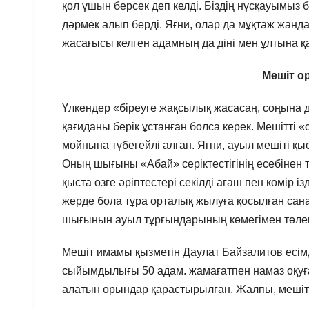
қол ұшын берсек деп келді. Біздің нұсқауымыз 
дәрмек алып берді. Яғни, олар да мұқтаж жанд
жасағысы келген адамның да діні мен ұлтына 
Мешіт о
Үлкендер «біреуге жақсылық жасасаң, соңына д
қағиданы берік ұстанған болса керек. Мешітті 
мойнына түбегейлі алған. Яғни, ауыл мешіті 
Оның шығыны «Абай» серіктестігінің есебінен т
қыста өзге әріптестері секілді ағаш пен көмір
жерде бола тұра орталық жылуға қосылған сана
шығынын ауыл тұрғындарының көмегімен төле
Мешіт имамы қызметін Даулат Байзалитов есімд
сыйымдылығы 50 адам. жамағатпен намаз оқуға
алатын орындар қарастырылған. Жалпы, мешітті