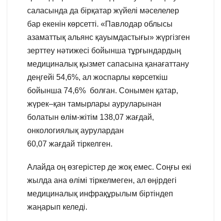
саласында да бірқатар жүйелі мәселелер
бар екенін көрсетті. «Павлодар облысы
азаматтық альянс қауымдастығы» жүргізген
зерттеу нәтижесі бойынша тұрғындардың
медициналық қызмет сапасына қанағаттану
деңгейі 54,6%, ал жоспарлы көрсеткіш
бойынша 74,6% болған. Сонымен қатар,
жүрек–қан тамырлары ауруларынан
болатын өлім-жітім 138,07 жағдай,
онкологиялық аурулардан
60,07 жағдай тіркелген.
Алайда оң өзгерістер де жоқ емес. Соңғы екі
жылда ана өлімі тіркелмеген, ал өңірдегі
медициналық инфрақұрылым біртіндеп
жаңарып келеді.