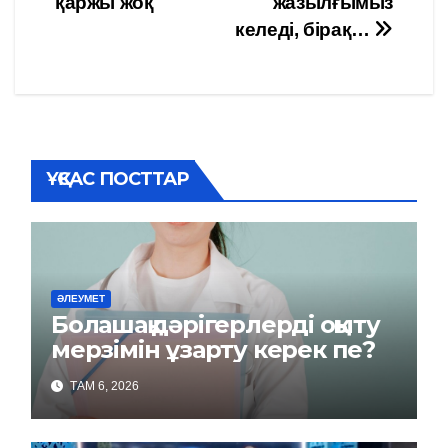
қаржы жоқ
жазылғымыз
по
келеді, бірақ…
записям
ҰҚСАС ПОСТТАР
ӘЛЕУМЕТ
Болашақ дәрігерлерді оқыту
мерзімін ұзарту керек пе?
ТАМ 6, 2026