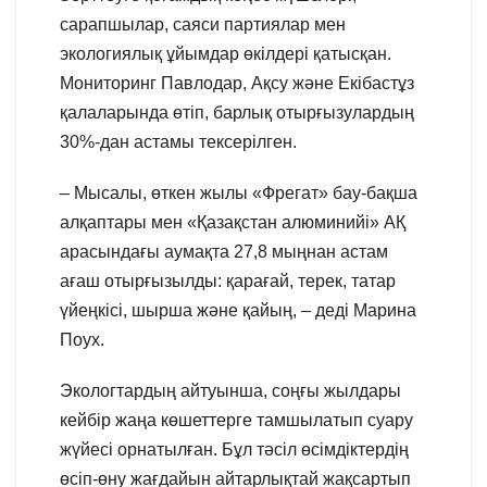
сарапшылар, саяси партиялар мен
экологиялық ұйымдар өкілдері қатысқан.
Мониторинг Павлодар, Ақсу және Екібастұз
қалаларында өтіп, барлық отырғызулардың
30%-дан астамы тексерілген.
– Мысалы, өткен жылы «Фрегат» бау-бақша
алқаптары мен «Қазақстан алюминийі» АҚ
арасындағы аумақта 27,8 мыңнан астам
ағаш отырғызылды: қарағай, терек, татар
үйеңкісі, шырша және қайың, – деді Марина
Поух.
Экологтардың айтуынша, соңғы жылдары
кейбір жаңа көшеттерге тамшылатып суару
жүйесі орнатылған. Бұл тәсіл өсімдіктердің
өсіп-өну жағдайын айтарлықтай жақсартып