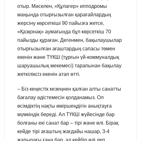
отыр. Мәселен, «Құлагер» ипподромы
маңында отырғызылған қарағайлардың
жерсіну көрсеткіші 90 пайызға жетсе,
«Қазқонақ» аумағында бұл көрсеткіш 70
пайызды құраған. Дегенмен, бақылаушылар
отырғызылған ағаштардың сапасы төмен
екенін және ТҮКШ (тұрғын үй-коммуналдық
шаруашылық мекемесі) тарапынан бақылау
жеткіліксіз екенін атап өтті.
– Біз кеңестік кезеңнен қалған алты санатты
бағалау әдістемесін қолданамыз. Ол
өсімдіктің нақты өміршеңдігін анықтауға
мүмкіндік береді. Ал ТҮКШ жүйесінде бар
болғаны екі санат бар – тірі және өлі. Бірақ
кейде тірі ағаштың жағдайы нашар, 3-4
жапырағы ғана бар, ал кейбір өлі деп