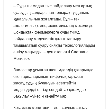
– Суды шамадан тыс пайдалану мен артық
суарудың салдарынан топырақ тұзданып,
құнарлылығын жоғалтады. Бұл – тек
экологиялық емес, экономикалық мәселе де.
Сондықтан фермерлерге суды тиімді
пайдалану мәдениетін қалыптастыру,
тамшылатып суару сияқты технологияларды
енгізу маңызды, – деп атап өтті Светлана
Могилюк.
Экологтар ұсынған шешімдердің қатарында
өзен арналарының цифрлық картасын
жасау, судың булануын есептейтін
модельдерді енгізу, сондай–ақ қоғамдық
бақылау жүйесін кеңейту бар.
Қоғамдық мониторинг ден-саулық сақтау