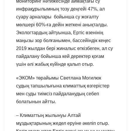
мониторинг нәтижесінде аймақтағы су
инфрақұрылымның тозу деңгейі 47%, ал
суару арналары бойынша су жоғалту
мөлшері 60%-ға дейін жеткені анықталды.
Экологтардың айтуынша, Ертіс өзенінің
маңызы зор болғанымен, бассейіндік кеңес
2019 жылдан бері жиналыс өткізбеген, ал су
пайдалану бойынша кей деректер қоғам
үшін әлі жабық күйінде қалып отыр.
«ЭКОМ» төрайымы Светлана Могилюк
судың тапшылығына климаттық өзгерістер
мен суды тиімсіз пайдаланудың себеп
болатынын айтты.
– Климаттың жылынуы Алтай
мұздықтарының жедел еруіне әкеліп отыр.