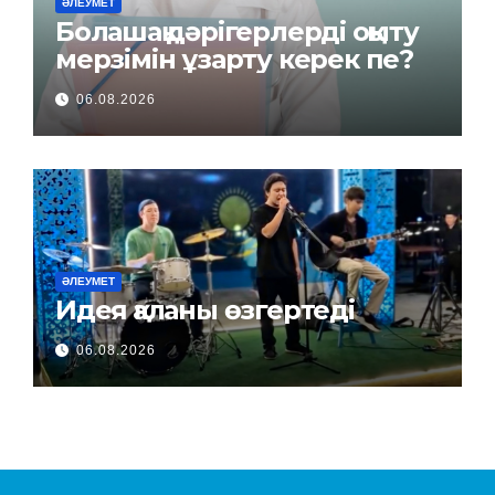
ӘЛЕУМЕТ
Болашақ дәрігерлерді оқыту
мерзімін ұзарту керек пе?
06.08.2026
ӘЛЕУМЕТ
Идея қаланы өзгертеді
06.08.2026