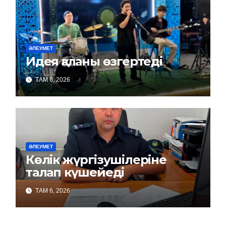
ӘЛЕУМЕТ
Идея қаланы өзгертеді
ТАМ 6, 2026
ӘЛЕУМЕТ
Көлік жүргізушілеріне
талап күшейеді
ТАМ 6, 2026