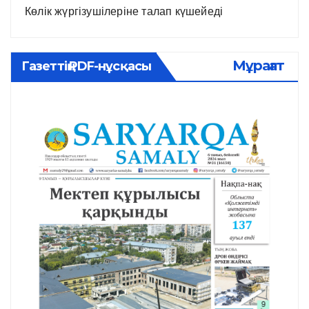
Көлік жүргізушілеріне талап күшейеді
Мұрағат
Газеттің PDF-нұсқасы