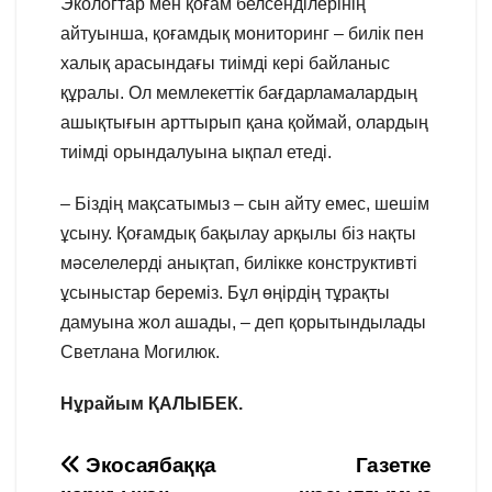
Экологтар мен қоғам белсенділерінің
айтуынша, қоғамдық мониторинг – билік пен
халық арасындағы тиімді кері байланыс
құралы. Ол мемлекеттік бағдарламалардың
ашықтығын арттырып қана қоймай, олардың
тиімді орындалуына ықпал етеді.
– Біздің мақсатымыз – сын айту емес, шешім
ұсыну. Қоғамдық бақылау арқылы біз нақты
мәселелерді анықтап, билікке конструктивті
ұсыныстар береміз. Бұл өңірдің тұрақты
дамуына жол ашады, – деп қорытындылады
Светлана Могилюк.
Нұрайым ҚАЛЫБЕК.
Навигация
Экосаябаққа
Газетке