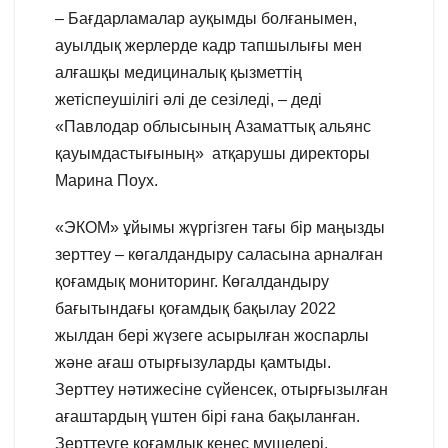
– Бағдарламалар ауқымды болғанымен,
ауылдық жерлерде кадр тапшылығы мен
алғашқы медициналық қызметтің
жетіспеушілігі әлі де сезіледі, – деді
«Павлодар облысының Азаматтық альянс
қауымдастығының» атқарушы директоры
Марина Поух.
«ЭКОМ» ұйымы жүргізген тағы бір маңызды
зерттеу – көгалдандыру саласына арналған
қоғамдық мониторинг. Көгалдандыру
бағытындағы қоғамдық бақылау 2022
жылдан бері жүзеге асырылған жоспарлы
және ағаш отырғызуларды қамтыды.
Зерттеу нәтижесіне сүйенсек, отырғызылған
ағаштардың үштен бірі ғана бақыланған.
Зерттеуге қоғамдық кеңес мүшелері,