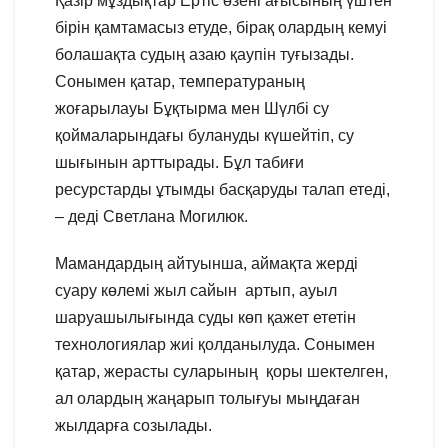
Қазір мұздықтар Ертіс өзені ағысының үштен
бірін қамтамасыз етуде, бірақ олардың кемуі
болашақта судың азаю қаупін туғызады.
Сонымен қатар, температураның
жоғарылауы Бұқтырма мен Шүлбі су
қоймаларындағы булануды күшейтіп, су
шығынын арттырады. Бұл табиғи
ресурстарды ұтымды басқаруды талап етеді,
– деді Светлана Могилюк.
Мамандардың айтуынша, аймақта жерді
суару көлемі жыл сайын артып, ауыл
шаруашылығында суды көп қажет ететін
технологиялар жиі қолданылуда. Сонымен
қатар, жерасты суларының қоры шектелген,
ал олардың жаңарып толығуы мыңдаған
жылдарға созылады.