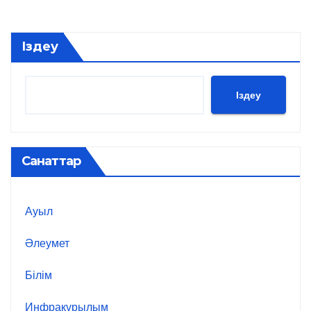
Іздеу
Іздеу
Санаттар
Ауыл
Әлеумет
Білім
Инфрақұрылым