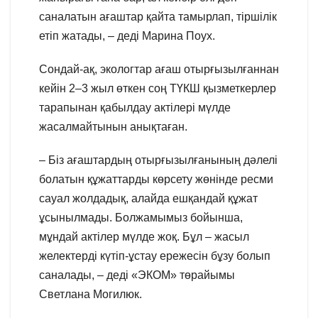
саналатын ағаштар қайта тамырлап, тіршілік
етіп жатады, – деді Марина Поух.
Сондай-ақ, экологтар ағаш отырғызылғаннан
кейін 2–3 жыл өткен соң ТҮКШ қызметкерлер
тарапынан қабылдау актілері мүлде
жасалмайтынын анықтаған.
– Біз ағаштардың отырғызылғанының дәлелі
болатын құжаттарды көрсету жөнінде ресми
сауал жолдадық, алайда ешқандай құжат
ұсынылмады. Болжамымыз бойынша,
мұндай актілер мүлде жоқ. Бұл – жасыл
желектерді күтіп-ұстау ережесін бұзу болып
саналады, – деді «ЭКОМ» төрайымы
Светлана Могилюк.