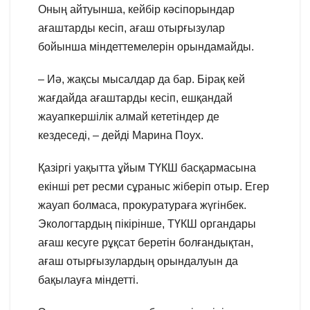
Оның айтуынша, кейбір кәсіпорындар
ағаштарды кесіп, ағаш отырғызулар
бойынша міндеттемелерін орындамайды.
– Иә, жақсы мысалдар да бар. Бірақ кей
жағдайда ағаштарды кесіп, ешқандай
жауапкершілік алмай кететіндер де
кездеседі, – дейді Марина Поух.
Қазіргі уақытта ұйым ТҮКШ басқармасына
екінші рет ресми сұраныс жіберіп отыр. Егер
жауап болмаса, прокуратураға жүгінбек.
Экологтардың пікірінше, ТҮКШ органдары
ағаш кесуге рұқсат беретін болғандықтан,
ағаш отырғызулардың орындалуын да
бақылауға міндетті.