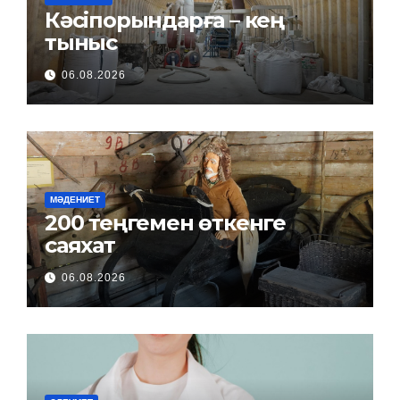
Кәсіпорындарға – кең
тыныс
06.08.2026
МӘДЕНИЕТ
200 теңгемен өткенге
саяхат
06.08.2026