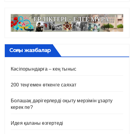
Соңғы жазбалар
Кәсіпорындарға – кең тыныс
200 теңгемен өткенге саяхат
Болашақ дәрігерлерді оқыту мерзімін ұзарту
керек пе?
Идея қаланы өзгертеді