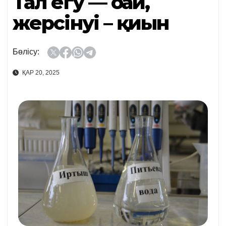
Тал егу — оңай,
жерсінуі – қиын
Бөлісу:
ҚАР 20, 2025