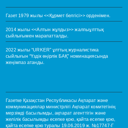
Газет 1979 жылы <<Құрмет белгісі>> орденімен.
2014 жылы <<Алтын жұлдыз>> жалпыұлттық
сыйлығымен марапатталды.
2022 жылы “URKER” ұлттық журналистика
сыйлығын “Үздік өңірлік БАҚ” номинациясында
жеңімпаз атанды.
Газетке Қазақстан Республикасы Ақпарат және
коммуникациялар министрлігі Ақпарат комитетінің
мерзімді басылымды, ақпарат агенттігін және
желілік басылымды есепке қою, қайта есепке қою,
қайта есепке қою туралы 19.06.2019 ж. №17747-Г