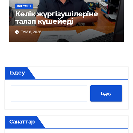
ӘЛЕУМЕТ
Көлік жүргізушілеріне
талап күшейеді
ТАМ 6, 2026
Іздеу
Іздеу
Санаттар