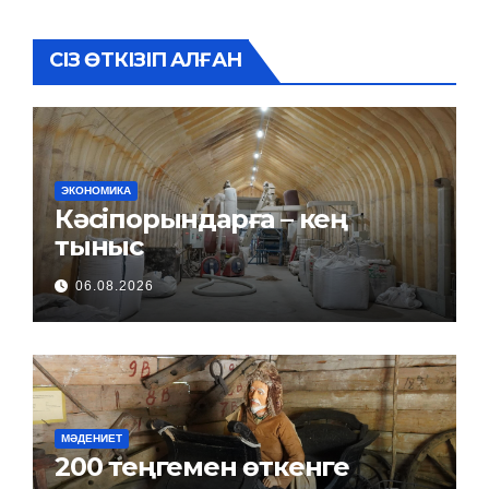
СІЗ ӨТКІЗІП АЛҒАН
ЭКОНОМИКА
Кәсіпорындарға – кең
тыныс
06.08.2026
МӘДЕНИЕТ
200 теңгемен өткенге