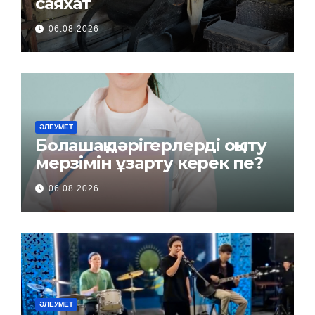
саяхат
06.08.2026
ӘЛЕУМЕТ
Болашақ дәрігерлерді оқыту
мерзімін ұзарту керек пе?
06.08.2026
ӘЛЕУМЕТ