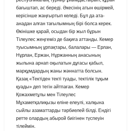
бағыштап, ас береді. Әкесінің атын өшірмей,
керісінше жаңғыртып келеді. Бұл да ата-
анадан алған тағылымның бірі болса керек.
Өкінішке қарай, осыдан бір жыл бұрын
Тілеулес жеңгеміз де бақиға аттанды. Кемер
туысымның ұрпақтары, балалары — Ерлан,
Нұрлан, Ержан, Нұржанның анасының
жылына арнап оқылатын дұғасы қабыл,
марқұмдардың жаны жәннатта болсын.
Қазақ «Тектіден текті туады, тектілік тұқым
қуады» деп тегін айтпаған. Кемер
Қожахметұлы мен Тілеулес
Мұхаметқалиқызы еліне елеулі, халқына
сыйлы азаматтарды тәрбиелей білді. Ендігі
ретте олардың абырой биігінен түспеуін
тілеймін.