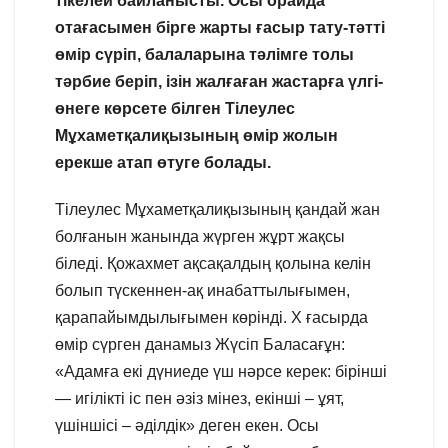
тікелей байланысты. Осы орайда
отағасымен бірге жарты ғасыр тату-тәтті
өмір сүріп, балаларына тәлімге толы
тәрбие беріп, ізін жалғаған жастарға үлгі-
өнеге көрсете білген Тілеулес
Мұхаметқалиқызының өмір жолын
ерекше атап өтуге болады.
Тілеулес Мұхаметқалиқызының қандай жан
болғанын жанында жүрген жұрт жақсы
біледі. Қожахмет ақсақалдың қолына келін
болып түскеннен-ақ инабаттылығымен,
қарапайымдылығымен көрінді. Х ғасырда
өмір сүрген данамыз Жүсіп Баласағұн:
«Адамға екі дүниеде үш нәрсе керек: бірінші
— игілікті іс пен әзіз мінез, екінші – ұят,
үшіншісі – әділдік» деген екен. Осы