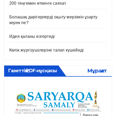
200 теңгемен өткенге саяхат
Болашақ дәрігерлерді оқыту мерзімін ұзарту
керек пе?
Идея қаланы өзгертеді
Көлік жүргізушілеріне талап күшейеді
Мұрағат
Газеттің PDF-нұсқасы