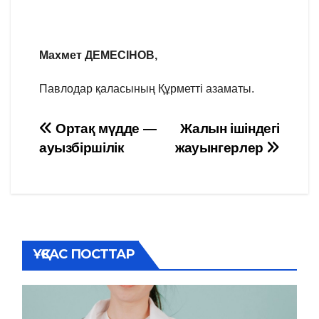
Махмет ДЕМЕСІНОВ,
Павлодар қаласының Құрметті азаматы.
Навигация
Ортақ мүдде —
Жалын ішіндегі
ауызбіршілік
жауынгерлер
по
записям
ҰҚСАС ПОСТТАР