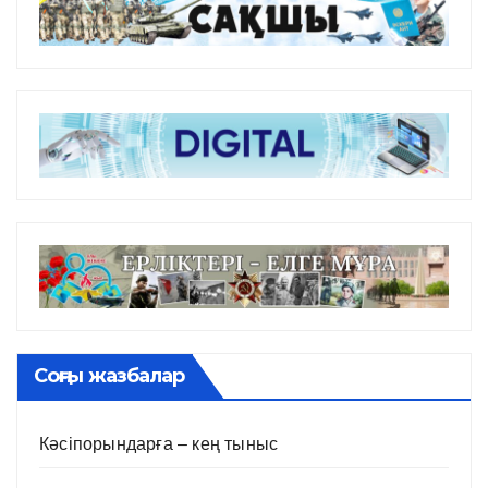
Соңғы жазбалар
Кәсіпорындарға – кең тыныс