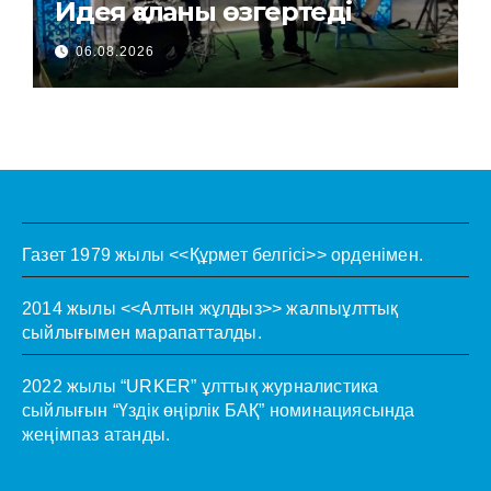
Идея қаланы өзгертеді
06.08.2026
Газет 1979 жылы <<Құрмет белгісі>> орденімен.
2014 жылы <<Алтын жұлдыз>> жалпыұлттық
сыйлығымен марапатталды.
2022 жылы “URKER” ұлттық журналистика
сыйлығын “Үздік өңірлік БАҚ” номинациясында
жеңімпаз атанды.