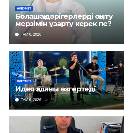
ӘЛЕУМЕТ
Болашақ дәрігерлерді оқыту
мерзімін ұзарту керек пе?
ТАМ 6, 2026
ӘЛЕУМЕТ
Идея қаланы өзгертеді
ТАМ 6, 2026