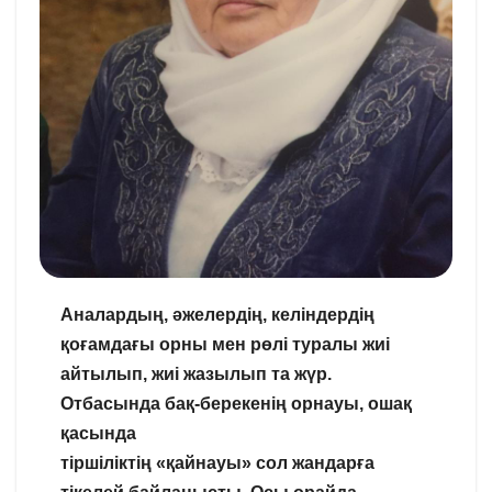
Аналардың, әжелердің, келіндердің
қоғамдағы орны мен рөлі туралы жиі
айтылып, жиі жазылып та жүр.
Отбасында бақ-берекенің орнауы, ошақ
қасында
тіршіліктің «қайнауы» сол жандарға