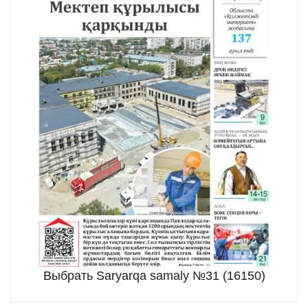
Выбрать Saryarqa samaly №31 (16150)