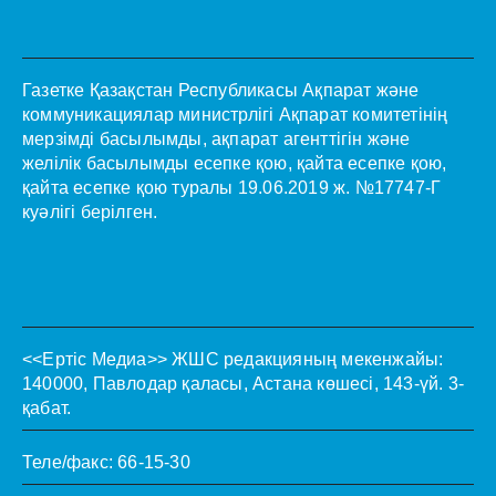
Газетке Қазақстан Республикасы Ақпарат және
коммуникациялар министрлігі Ақпарат комитетінің
мерзімді басылымды, ақпарат агенттігін және
желілік басылымды есепке қою, қайта есепке қою,
қайта есепке қою туралы 19.06.2019 ж. №17747-Г
куәлігі берілген.
<<Ертіс Медиа>>
ЖШС редакцияның мекенжайы:
140000, Павлодар қаласы, Астана көшесі, 143-үй. 3-
қабат.
Теле/факс: 66-15-30