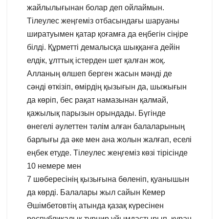
жайлылығынан болар деп ойлаймын.
Тілеулес жеңгеміз отбасындағы шаруаны
ширатуымен қатар қоғамға да еңбегін сіңіре
білді. Құрметті демалысқа шыққанға дейін
елдік, ұлттық істерден шет қалған жоқ.
Алланың өлшеп берген жасын мәнді де
сәнді өткізіп, өмірдің қызығын да, шыжығын
да көріп, бес рақат намазынан қалмай,
қажылық парызын орындады. Бүгінде
өнегелі әулеттен тәлім алған балаларының
барлығы да әке мен ана жолын жалғап, еселі
еңбек етуде. Тілеулес жеңгеміз көзі тірісінде
10 немере мен
7 шөбересінің қызығына бөленіп, қуанышын
да көрді. Балалары жыл сайын Кемер
Әшімбетовтің атында қазақ күресінен
республикалық турнир ұйымдастырып, құран