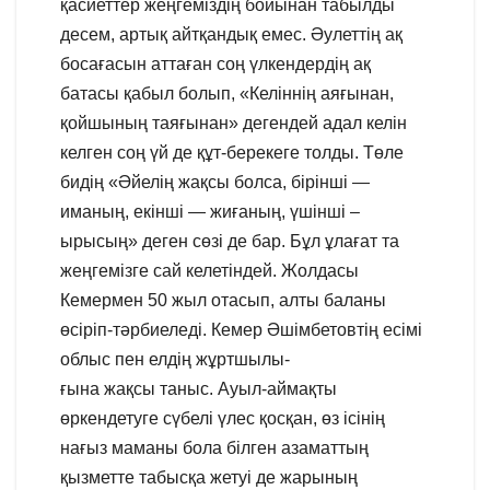
қасиеттер жеңгеміздің бойынан табылды
десем, артық айтқандық емес. Әулеттің ақ
босағасын аттаған соң үлкендердің ақ
батасы қабыл болып, «Келіннің аяғынан,
қойшының таяғынан» дегендей адал келін
келген соң үй де құт-берекеге толды. Төле
бидің «Әйелің жақсы болса, бірінші —
иманың, екінші — жиғаның, үшінші –
ырысың» деген сөзі де бар. Бұл ұлағат та
жеңгемізге сай келетіндей. Жолдасы
Кемермен 50 жыл отасып, алты баланы
өсіріп-тәрбиеледі. Кемер Әшімбетовтің есімі
облыс пен елдің жұртшылы-
ғына жақсы таныс. Ауыл-аймақты
өркендетуге сүбелі үлес қосқан, өз ісінің
нағыз маманы бола білген азаматтың
қызметте табысқа жетуі де жарының