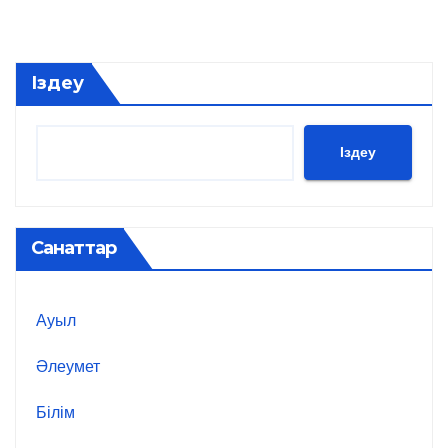
Іздеу
Іздеу
Санаттар
Ауыл
Әлеумет
Білім