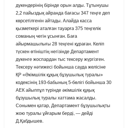
дүкендерінің бірінде орын алды. Тұтынушы
2,2 пайыздық айранда бағасы 347 теңге деп
көрсетілгенін айтады. Алайда касса
қызметкері аталған тауарға 375 теңгелік
соманың чегін ұсынған. Баға
айырмашылығы 28 теңгені құраған. Келіп
түскен өтініштің негізінде Департамент
дүкенге жоспардан тыс тексеру жүргізген.
Тексеру нәтижесі бойынша сауда желісіне
ҚР «Әкімшілік құқық бұзушылық туралы»
кодексінің 193-бабының 5-бөлігі бойынша 30
АЕК айыппұл түрінде әкімшілік құқық
бұзушылық туралы хаттама жасалды.
Сонымен қатар, Департамент бұзушылықты
жою туралы ұйғарым берді, — дейді
Д.Қабдышев.