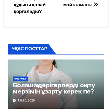
құқығы қалай
майталманы
по
қорғалады?
записям
ҰҚСАС ПОСТТАР
ӘЛЕУМЕТ
Болашақ дәрігерлерді оқыту
мерзімін ұзарту керек пе?
ТАМ 6, 2026