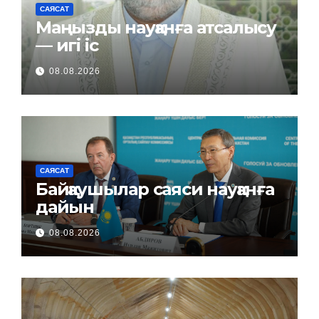
САЯСАТ
Маңызды науқанға атсалысу
— игі іс
08.08.2026
САЯСАТ
Байқаушылар саяси науқанға
дайын
08.08.2026