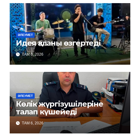
ӘЛЕУМЕТ
Идея қаланы өзгертеді
ТАМ 6, 2026
ӘЛЕУМЕТ
Көлік жүргізушілеріне
талап күшейеді
ТАМ 6, 2026