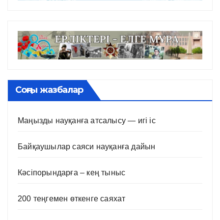
Соңғы жазбалар
Маңызды науқанға атсалысу — игі іс
Байқаушылар саяси науқанға дайын
Кәсіпорындарға – кең тыныс
200 теңгемен өткенге саяхат