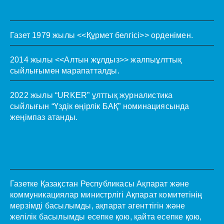
Газет 1979 жылы <<Құрмет белгісі>> орденімен.
2014 жылы <<Алтын жұлдыз>> жалпыұлттық
сыйлығымен марапатталды.
2022 жылы “URKER” ұлттық журналистика
сыйлығын “Үздік өңірлік БАҚ” номинациясында
жеңімпаз атанды.
Газетке Қазақстан Республикасы Ақпарат және
коммуникациялар министрлігі Ақпарат комитетінің
мерзімді басылымды, ақпарат агенттігін және
желілік басылымды есепке қою, қайта есепке қою,