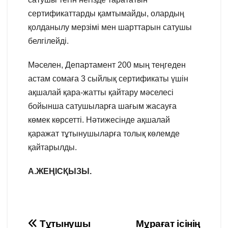
сертификаттарды қамтымайды, олардың
қолданылу мерзімі мен шарттарын сатушы
белгілейді.
Мәселен, Департамент 200 мың теңгеден
астам сомаға 3 сыйлық сертификаты үшін
ақшалай қара-жатты қайтару мәселесі
бойынша сатушыларға шағым жасауға
көмек көрсетті. Нәтижесінде ақшалай
қаражат тұтынушыларға толық көлемде
қайтарылды.
А.ЖЕҢІСҚЫЗЫ.
Навигация
Тұтынушы
Мұрағат ісінің