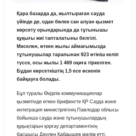
Қара базарда да, жылтыраған сауда
үйінде де, одан бөлек сан алуан қызмет
көрсету орындарында да тұтынышы
құқығы жиі тапталатыны белгілі.
Мәселен, өткен жылы аймағымызда
тұтынушылар тарапынан 923 өтініш келіп
түссе, осы жылы 1 469 оқиға тіркелген.
Бұдан көрсеткіштің 1,5 есе өскенін
байқауға болады.
Бұл туралы Өңірлік коммуникациялар
қызметінде өткен брифингте ҚР Сауда және
интеграция министрлігінің Павлодар облысы
бойынша сауда және тұтынушылардың
құқықтарын қорғау департаментінің
басшысы Дәулен Қабдышев мәлім етті.