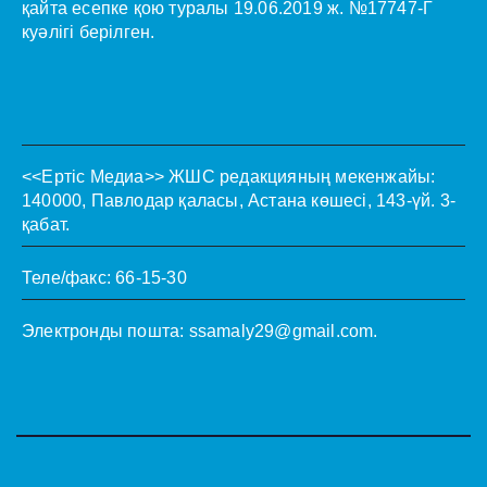
қайта есепке қою туралы 19.06.2019 ж. №17747-Г
куәлігі берілген.
<<Ертіс Медиа>>
ЖШС редакцияның мекенжайы:
140000, Павлодар қаласы, Астана көшесі, 143-үй. 3-
қабат.
Теле/факс: 66-15-30
Электронды пошта:
ssamaly29@gmail.com
.