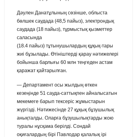
Дәулен Данатұлының сөзінше, облыста
бөлшек саудада (48,5 пайыз), электрондық
саудада (18 пайыз), тұрмыстық қызметтер
саласында
(18.4 пайыз) тұтынушылардың құқық-тары
жиі бұзылады. Өтініштерді қарау нәтижелері
бойынша барлығы 60 млн теңгеден астам
қаражат қайтарылған.
— Департамент осы жылдың өткен
кезеңінде 51 сауда-саттықпен айналысатын
мекемеге барып тексеріс жұмыстарын
жүргізді. Нәтижесінде 27 құқық бұзушылық
анықталды. Оларға бұзушылықтарды жою
туралы нұсқама берілді. Сондай
оқиғалардың бірі Павлодар қалалық ірі