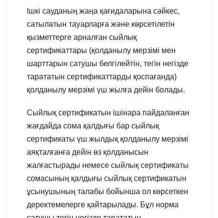
Ішкі сауданың жаңа қағидаларына сәйкес,
сатылатын тауарларға және көрсетілетін
қызметтерге арналған сыйлық
сертификаттары (қолданылу мерзімі мен
шарттарын сатушы белгілейтін, тегін негізде
тарататын сертификаттарды қоспағанда)
қолданылу мерзімі үш жылға дейін болады.
Сыйлық сертификатын ішінара пайдаланған
жағдайда сома қалдығы бар сыйлық
сертификаты үш жылдық қолданылу мерзімі
аяқталғанға дейін өз қолданысын
жалғастырады немесе сыйлық сертификаты
сомасының қалдығы сыйлық сертификатын
ұсынушының талабы бойынша ол көрсеткен
деректемелерге қайтарылады. Бұл норма
сатушы тегін негізде тарататын