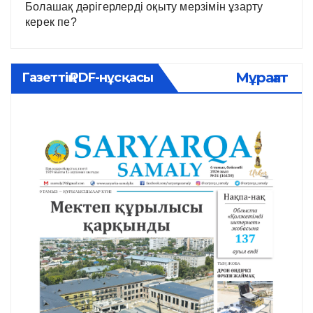
Болашақ дәрігерлерді оқыту мерзімін ұзарту
керек пе?
Мұрағат
Газеттің PDF-нұсқасы