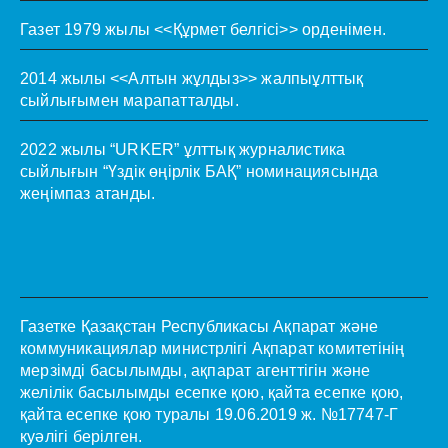
Газет 1979 жылы <<Құрмет белгісі>> орденімен.
2014 жылы <<Алтын жұлдыз>> жалпыұлттық
сыйлығымен марапатталды.
2022 жылы “URKER” ұлттық журналистика
сыйлығын “Үздік өңірлік БАҚ” номинациясында
жеңімпаз атанды.
Газетке Қазақстан Республикасы Ақпарат және
коммуникациялар министрлігі Ақпарат комитетінің
мерзімді басылымды, ақпарат агенттігін және
желілік басылымды есепке қою, қайта есепке қою,
қайта есепке қою туралы 19.06.2019 ж. №17747-Г
куәлігі берілген.