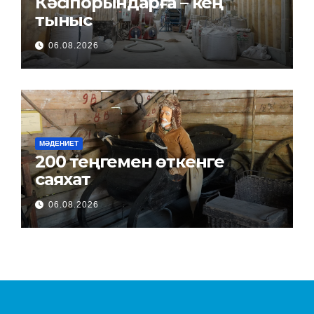
Кәсіпорындарға – кең
тыныс
06.08.2026
МӘДЕНИЕТ
200 теңгемен өткенге
саяхат
06.08.2026