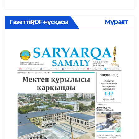
Мұрағат
Газеттің PDF-нұсқасы