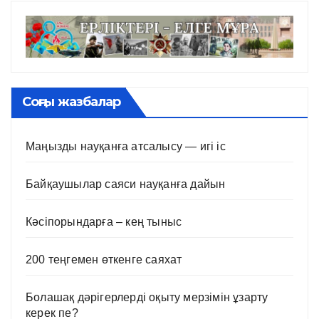
Соңғы жазбалар
Маңызды науқанға атсалысу — игі іс
Байқаушылар саяси науқанға дайын
Кәсіпорындарға – кең тыныс
200 теңгемен өткенге саяхат
Болашақ дәрігерлерді оқыту мерзімін ұзарту
керек пе?