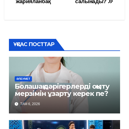
жарияланбақ
салынады?
записям
ҰҚСАС ПОСТТАР
ӘЛЕУМЕТ
Болашақ дәрігерлерді оқыту
мерзімін ұзарту керек пе?
ТАМ 6, 2026