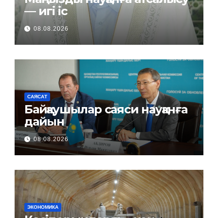
— игі іс
08.08.2026
САЯСАТ
Байқаушылар саяси науқанға
дайын
08.08.2026
ЭКОНОМИКА