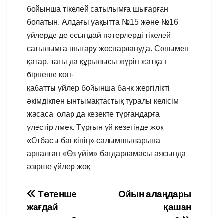
бойынша тікелей сатылымға шығарған
болатын. Алдағы уақытта №15 және №16
үйлерде де осындай пәтерлерді тікелей
сатылымға шығару жоспарлануда. Сонымен
қатар, тағы да құрылысы жүріп жатқан
бірнеше көп-
қабатты үйлер бойынша банк жергілікті
әкімдікпен ынтымақтастық туралы келісім
жасаса, олар да кезекте тұрғандарға
үлестірілмек. Тұрғын үй кезегінде жоқ
«Отбасы банкінің» салымшыларына
арналған «Өз үйім» бағдарламасы аясында
әзірше үйлер жоқ.
Навигация
Төтенше
Ойын алаңдары
жағдай
қашан
по