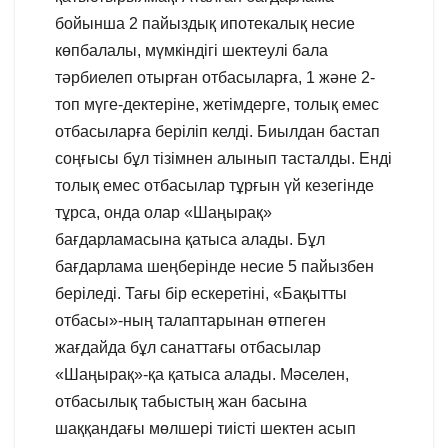
бойынша 2 пайыздық ипотекалық несие
көпбалалы, мүмкіндігі шектеулі бала
тәрбиелеп отырған отбасыларға, 1 және 2-
топ мүге-дектеріне, жетімдерге, толық емес
отбасыларға беріліп келді. Биылдан бастап
соңғысы бұл тізімнен алынып тасталды. Енді
толық емес отбасылар тұрғын үй кезегінде
тұрса, онда олар «Шаңырақ»
бағдарламасына қатыса алады. Бұл
бағдарлама шеңберінде несие 5 пайызбен
беріледі. Тағы бір ескеретіні, «Бақытты
отбасы»-ның талаптарынан өтпеген
жағдайда бұл санаттағы отбасылар
«Шаңырақ»-қа қатыса алады. Мәселен,
отбасылық табыстың жан басына
шаққандағы мөлшері тиісті шектен асып