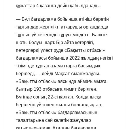
құжаттар 4 қазанға дейін қабылданады.
— Бұл бағдарлама бойынша өтініш беретін
тұрғындар жергілікті атқарушы органдарда
тұрғын үй кезегінде тұруы міндетті. Банкте
шоты болуы шарт. Бір айта кетерлігі,
пәтерлерді үлестіруде «Бақытты отбасы»
бағдарламасы бойынша 2022 жылдың негізгі
тізімінде тұрған азаматтарға басымдық
беріледі, — дейді Мақсат Аманжолұлы.
«Бақытты отбасы» аясында аймағымызға
былтыр 193 отбасыға лимит берілген.
Бүгінде соның 22-сі қалған. Қолданысқа
берілетін үй өткен жылғы болғандықтан,
«Бақытты отбасы» бағдарламасының
талаптарына сай келетін жанұялар
қатыстырылмақ. Аталған бағдарлама