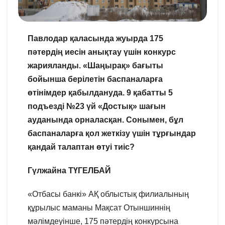
Павлодар қаласында жуырда 175
пәтердің иесін анықтау үшін конкурс
жарияланды. «Шаңырақ» бағыты
бойынша берілетін баспаналарға
өтінімдер қабылдануда. 9 қабатты 5
подъезді №23 үй «Достық» шағын
ауданында орналасқан. Сонымен, бұл
баспаналарға қол жеткізу үшін тұрғындар
қандай талаптан өтуі тиіс?
Гүлжайна ТҮГЕЛБАЙ
«Отбасы банкі» АҚ облыстық филиалының
құрылыс маманы Мақсат Отыншиннің
мәлімдеуінше, 175 пәтердің конкурсына