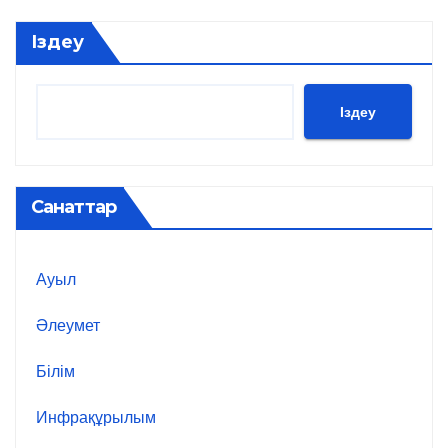
Іздеу
Іздеу
Санаттар
Ауыл
Әлеумет
Білім
Инфрақұрылым