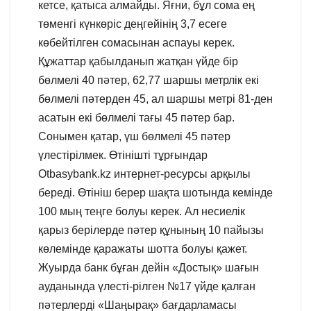
кетсе, қатыса алмайды. Яғни, бұл сома ең
төменгі күнкөріс деңгейінің 3,7 есеге
көбейтілген сомасынан аспауы керек.
Құжаттар қабылданып жатқан үйде бір
бөлмелі 40 пәтер, 62,77 шаршы метрлік екі
бөлмелі пәтерден 45, ал шаршы метрі 81-ден
асатын екі бөлмелі тағы 45 пәтер бар.
Сонымен қатар, үш бөлмелі 45 пәтер
үлестірілмек. Өтінішті тұрғындар
Otbasybank.kz интернет-ресурсы арқылы
береді. Өтініш берер шақта шотында кемінде
100 мың теңге болуы керек. Ал несиелік
қарыз берілерде пәтер құнының 10 пайызы
көлемінде қаражаты шотта болуы қажет.
Жуырда банк бұған дейін «Достық» шағын
ауданында үлесті-рілген №17 үйде қалған
пәтерлерді «Шаңырақ» бағдарламасы