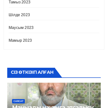
Тамыз 2023
Шілде 2023
Маусым 2023
Мамыр 2023
СІЗ ӨТКІЗІП АЛҒАН
САЯСАТ
Маңызды науқанға атсалысу