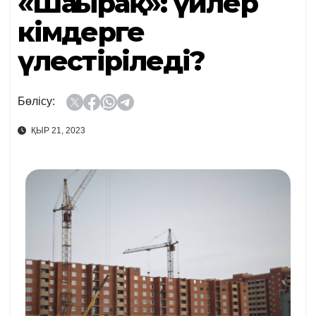
«Шаңырақ»: үйлер
кімдерге
үлестіріледі?
Бөлісу:
ҚЫР 21, 2023