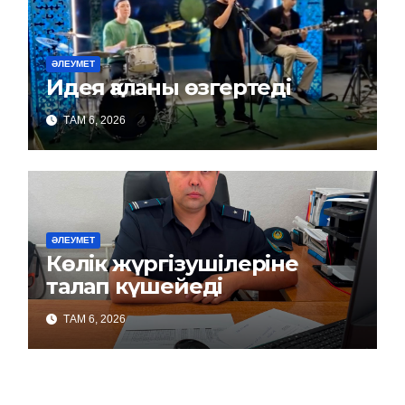
ӘЛЕУМЕТ
Идея қаланы өзгертеді
ТАМ 6, 2026
ӘЛЕУМЕТ
Көлік жүргізушілеріне
талап күшейеді
ТАМ 6, 2026