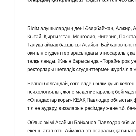
Білім алушылардың дені Әзербайжан, Алжир, Ар
Қытай, Қырғызстан, Моңғолия, Нигерия, Пәкіста
Таяуда аймақ басшысы Асайын Байхановтың тө
оқитын студенттер арасындағы этносаралық қ
талқыланды. Жиын барысында «Торайғыров ун
ректорлары шетелдік студенттермен жүргізіліп
Белгілі болғандай, өзге елден білім қуып келге
психологиялық және мәдениетаралық бейімделу
«Отандастар қоры» КЕАҚ Павлодар облыстық фро
тіліне аудару, визаларын ресімдеу және т.б. ба
Облыс әкімі Асайын Байханов Павлодар облысы
екенін атап өтті. Аймақта этносаралық қатын