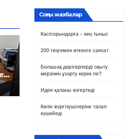
Соңғы жазбалар
Кәсіпорындарға – кең тыныс
200 теңгемен өткенге саяхат
Болашақ дәрігерлерді оқыту
е
мерзімін ұзарту керек пе?
і
Идея қаланы өзгертеді
Көлік жүргізушілеріне талап
күшейеді