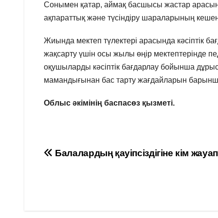
Сонымен қатар, аймақ басшысы жастар арасынд
ақпараттық және түсіндіру шараларының кешені
Жиында мектеп түлектері арасында кәсіптік 
жақсарту үшін осы жылы өңір мектептерінде педаг
оқушыларды кәсіптік бағдарлау бойынша дұрыс 
мамандығынан бас тарту жағдайларын барынша а
Облыс әкімінің баспасөз қызметі.
Навигация
Балалардың қауіпсіздігіне кім жауа
по
записям