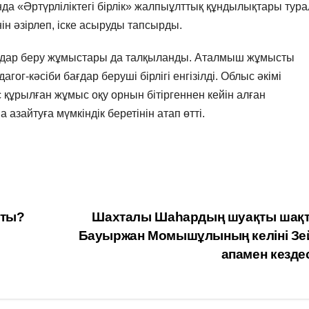
а «Әртүрліліктегі бірлік» жалпыұлттық құндылықтары тур
н әзірлеп, іске асыруды тапсырды.
бағдар беру жұмыстары да талқыланды. Аталмыш жұмысты
ог-кәсіби бағдар беруші бірлігі енгізілді. Облыс әкімі
құрылған жұмыс оқу орнын бітіргеннен кейін алған
зайтуға мүмкіндік беретінін атап өтті.
пты?
Шахталы Шаһардың шуақты шақ
Бауыржан Момышұлының келіні Зе
апамен кезде