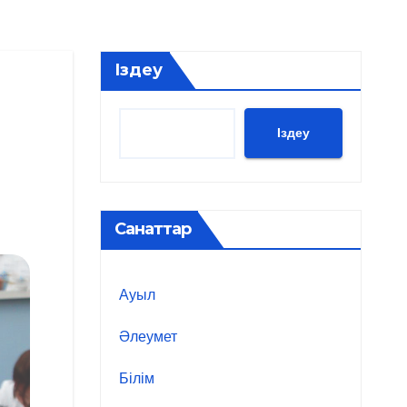
Іздеу
Іздеу
Санаттар
Ауыл
Әлеумет
Білім