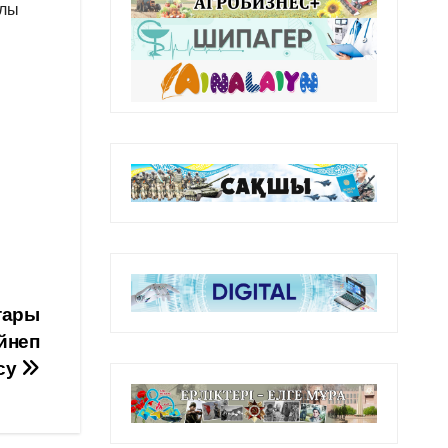
алы
тары
йнеп
су