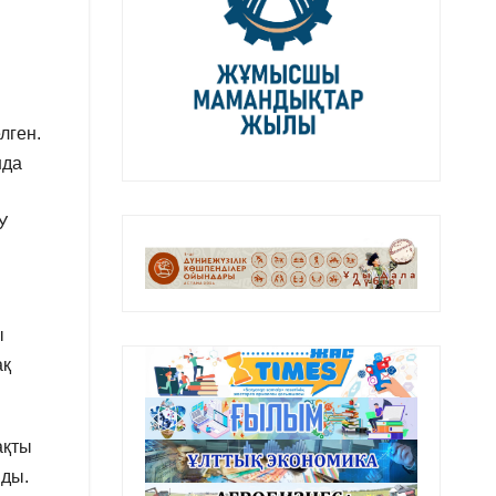
лген.
нда
У
ы
ақ
ақты
нды.