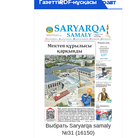
Мұрағат
Газеттің PDF-нұсқасы
Выбрать Saryarqa samaly
№31 (16150)