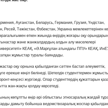
мения, Ауғанстан, Беларусь, Германия, Грузия, Үндістан,
н, Ресей, Тәжікстан, Өзбекстан, Украина мемлекеттерінен ке
рағалығымен өткен жиында өңірдің жоғары оқу орындары
атынастар және жанжалдардың алдын алу мәселелері
иверситеті» КЕАҚ, «Ә.Марғұлан атындағы ППУ» КЕАҚ, ИнЕ
 жатқан жұмыстар туралы баяндады.
н жастар оқу орнына қабылданған сәттен бастап әлеуметтік,
ге ерекше көңіл бөлінеді. Шетелдік студенттермен жұмыст
нт-кеңсесі жүргізеді. Олар студенттердің құжаттарын қаз
ғытта жан-жақты қолдау көрсетеді.
ның көпұлтты өңір әрі облыстағы этносаралық жағдай тұр
астарды дамыту бойынша ведомствоаралық жоспар қабылда