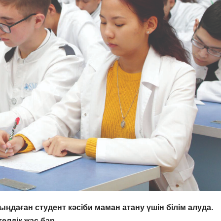
даған студент кәсіби маман атану үшін білім алуда.
елдік жас бар.