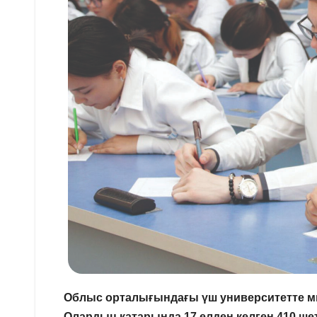
Облыс орталығындағы үш университетте мың
Олардың қатарында 17 елден келген 410 шет