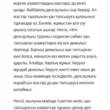
жүрген азаматтардың жастары да келіп
қалды. Кейбірінің денсаулығы сыр береді. Ал
жастар тарапынан қан тапсыруға құлшынып
тұрғандар аз. Бәлкім, жұмыстан қол үзу
қиынға соғатын шығар. Негізі, «Ұлт
денсаулығы туралы» кодекске сәйкес қан
тапсырған азаматтарға екі күн демалыс
беріледі. Бірінші демалысы қан тапсырған
күні болса, екіншісін кез келген уақытта алуға
құқылы. Алайда, барлық жұмыс беруші
мұндай демалыс беруге ниетті емес екені де
анық. Осы мүмкіндік түсіндіріліп, денсаулығы
жарайтын жастар да қан тапсыруға келгенін
қалаймыз.
Негізі, жылына кемінде 3 реттен келіп, қан
тапсыратын азаматтар тұрақты донор деп