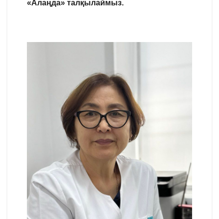
«Алаңда» талқылаймыз.