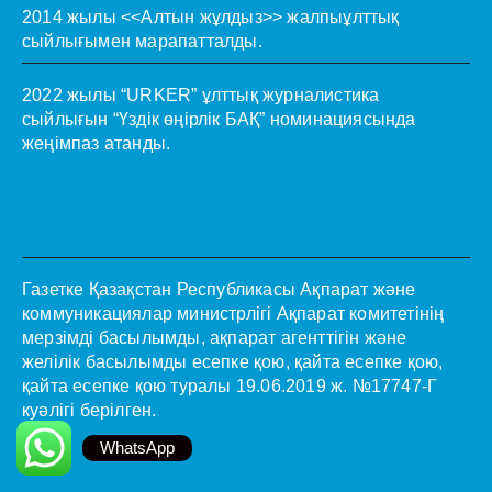
2014 жылы <<Алтын жұлдыз>> жалпыұлттық
сыйлығымен марапатталды.
2022 жылы “URKER” ұлттық журналистика
сыйлығын “Үздік өңірлік БАҚ” номинациясында
жеңімпаз атанды.
Газетке Қазақстан Республикасы Ақпарат және
коммуникациялар министрлігі Ақпарат комитетінің
мерзімді басылымды, ақпарат агенттігін және
желілік басылымды есепке қою, қайта есепке қою,
қайта есепке қою туралы 19.06.2019 ж. №17747-Г
куәлігі берілген.
WhatsApp