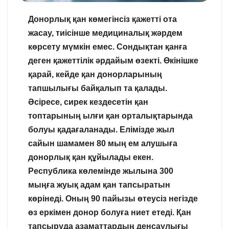
Донорлық қан көмегінсіз қажетті ота
жасау, тиісінше медициналық жәрдем
көрсету мүмкін емес. Сондықтан қанға
деген қажеттілік әрдайым өзекті. Өкінішке
қарай, кейде қан донорларының
тапшылығы байқалып та қалады.
Әсіресе, сирек кездесетін қан
топтарының ылғи қан орталықтарында
болуы қадағаланады. Елімізде жыл
сайын шамамен 80 мың ем алушыға
донорлық қан құйылады екен.
Республика көлемінде жылына 300
мыңға жуық адам қан тапсыратын
көрінеді. Оның 90 пайызы өтеусіз негізде
өз еркімен донор болуға ниет етеді. Қан
тапсыруда азаматтардың денсаулығы