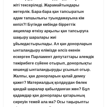
жіті тексеріледі. Жарамайтындары
жетерлік. Бара-бара қан тапсыратын
адам тапшылығы туындамауына кім
кепіл?! Бүгінде көбінде бірреттік
акциялар өткізу арқылы қан тапсыруға
шақыру шаралары жиі
ұйымдастырылады. Ал қан донорларын
ынталандыру елімізде әлсіз екенін
ескерген Парламент депутаттары әлемдік
тәжірибеге сүйене отырып, донорлықты
кешенді ынталандыруды ұсынып отыр.
Жалпы, қан донорларын қалай демеу
қажет? Материалдық қолдаудан бөлек
қандай шаралар қабылданған жөн? Бұл
қадамдар қан донорлары қатарының
сиреуін тежей ала ма? Осы тақырыпты