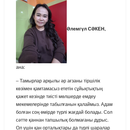
Әлемгүл СӘКЕН,
ана:
– Тамырлар арқылы әр ағзаны тіршілік
көзімен қамтамасыз ететін сұйықтықтың
қажет кезінде тиісті мөлшерде емдеу
мекемелерінде табылғанын қалаймыз. Адам
болған соң өмірде түрлі жағдай болады. Сол
сәтте қаннан тапшылық болмағаны дұрыс.
Ол үшін қан орталықтары да түрлі шаралар