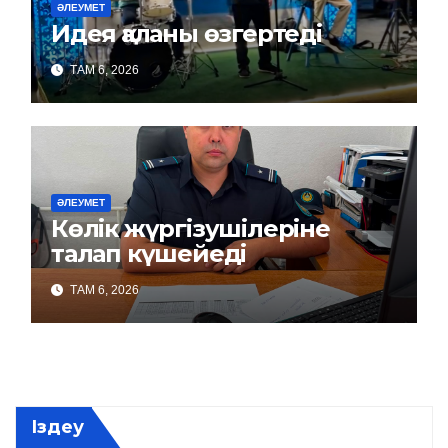
ӘЛЕУМЕТ
Идея қаланы өзгертеді
ТАМ 6, 2026
ӘЛЕУМЕТ
Көлік жүргізушілеріне
талап күшейеді
ТАМ 6, 2026
Іздеу