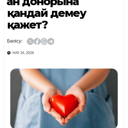
Қан донорына
қандай демеу
қажет?
Бөлісу:
НАУ 26, 2026