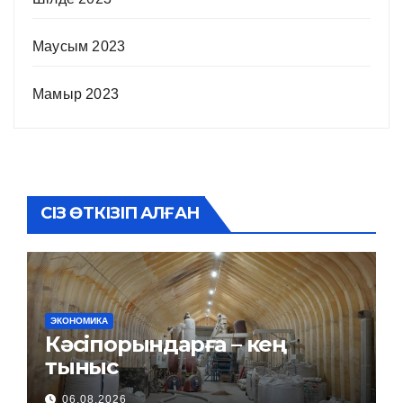
Маусым 2023
Мамыр 2023
СІЗ ӨТКІЗІП АЛҒАН
ЭКОНОМИКА
Кәсіпорындарға – кең
тыныс
06.08.2026