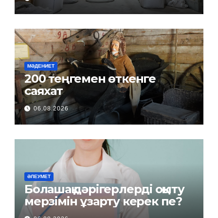
МӘДЕНИЕТ
200 теңгемен өткенге
саяхат
06.08.2026
ӘЛЕУМЕТ
Болашақ дәрігерлерді оқыту
мерзімін ұзарту керек пе?