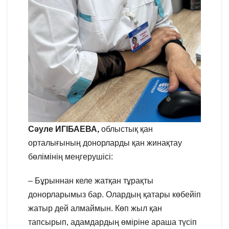
Сәуле ИГІБАЕВА,
облыстық қан
орталығының донорларды қан жинақтау
бөлімінің меңгерушісі:
– Бұрыннан келе жатқан тұрақты
донорларымыз бар. Олардың қатары көбейіп
жатыр дей алмаймын. Көп жыл қан
тапсырып, адамдардың өміріне араша түсіп