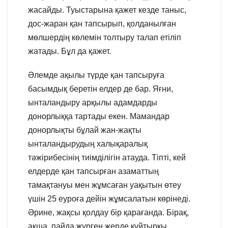
жасайды. Туыстарына қажет кезде таныс,
дос-жаран қан тапсырып, қолданылған
мөлшердің көлемін толтыру талап етіліп
жатады. Бұл да қажет.
Әлемде ақылы түрде қан тапсыруға
басымдық беретін елдер де бар. Яғни,
ынталандыру арқылы адамдарды
донорлыққа тартады екен. Мамандар
донорлықты бұлай жан-жақты
ынталандырудың халықаралық
тәжірибесінің тиімділігін атауда. Тіпті, кей
елдерде қан тапсырған азаматтың
тамақтануы мен жұмсаған уақытын өтеу
үшін 25 еуроға дейін жұмсалатын көрінеді.
Әрине, жақсы қолдау бір қарағанда. Бірақ,
ақша, пайда жүрген жерде құйтырқы