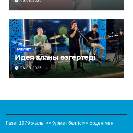
06.08.2026
ӘЛЕУМЕТ
Идея қаланы өзгертеді
06.08.2026
Газет 1979 жылы <<Құрмет белгісі>> орденімен.