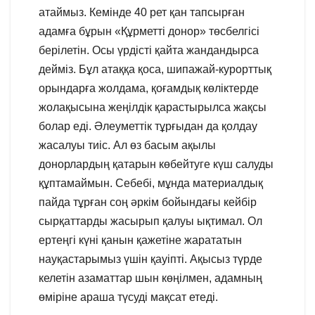
атаймыз. Кемінде 40 рет қан тапсырған
адамға бұрын «Құрметті донор» төсбелгісі
берілетін. Осы үрдісті қайта жандандырса
дейміз. Бұл атаққа қоса, шипажай-курорттық
орындарға жолдама, қоғамдық көліктерде
жолақысына жеңілдік қарастырылса жақсы
болар еді. Әлеуметтік тұрғыдан да қолдау
жасалуы тиіс. Ал өз басым ақылы
донорлардың қатарын көбейтуге күш салуды
құптамаймын. Себебі, мұнда материалдық
пайда тұрған соң әркім бойындағы кейбір
сырқаттарды жасырып қалуы ықтимал. Ол
ертеңгі күні қанын қажетіне жарататын
науқастарымыз үшін қауіпті. Ақысыз түрде
келетін азаматтар шын көңілмен, адамның
өміріне араша түсуді мақсат етеді.