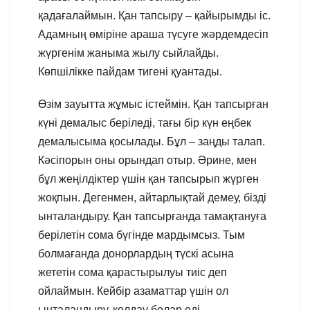
қадағалаймын. Қан тапсыру – қайырымды іс.
Адамның өміріне араша түсуге жәрдемдесіп
жүргенім жаныма жылу сыйлайды.
Көпшілікке пайдам тигені қуантады.
Өзім зауытта жұмыс істеймін. Қан тапсырған
күні демалыс беріледі, тағы бір күн еңбек
демалысыма қосылады. Бұл – заңды талап.
Кәсіпорын оны орындап отыр. Әрине, мен
бұл жеңілдіктер үшін қан тапсырып жүрген
жоқпын. Дегенмен, айтарлықтай демеу, бізді
ынталандыру. Қан тапсырғанда тамақтануға
берілетін сома бүгінде мардымсыз. Тым
болмағанда донорлардың түскі асына
жететін сома қарастырылуы тиіс деп
ойлаймын. Кейбір азаматтар үшін ол
ынталандыру, қолдау болар еді.