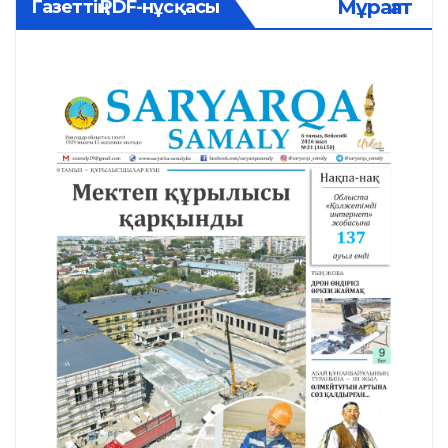
Мұрағат
Газеттің PDF-нұсқасы