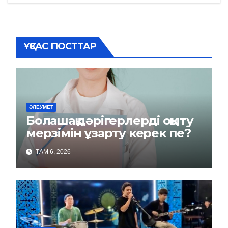
ҰҚСАС ПОСТТАР
ӘЛЕУМЕТ
Болашақ дәрігерлерді оқыту
мерзімін ұзарту керек пе?
ТАМ 6, 2026