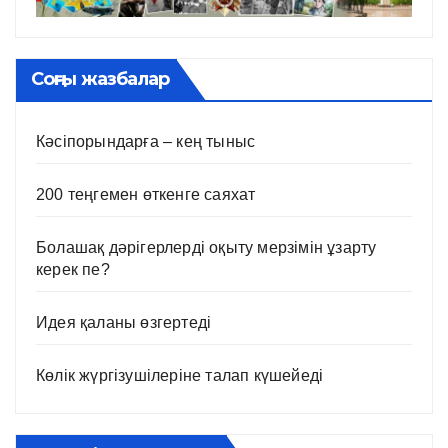
Соңғы жазбалар
Кәсіпорындарға – кең тыныс
200 теңгемен өткенге саяхат
Болашақ дәрігерлерді оқыту мерзімін ұзарту
керек пе?
Идея қаланы өзгертеді
Көлік жүргізушілеріне талап күшейеді