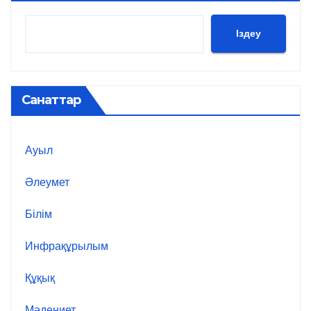
Іздеу
Санаттар
Ауыл
Әлеумет
Білім
Инфрақұрылым
Құқық
Мәдениет