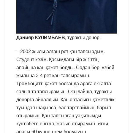
Данияр КУЛИМБАЕВ,
тұрақты донор:
– 2002 жылы алғаш рет қан тапсырдым.
Студент кезім. Қасымдағы бір жігіттің
апайына қан қажет болды. Содан бері үзбей
жылына 3-4 рет қан тапсырамын.
Тромбоцитті қажет болғанда араға екі апта
салып та тапсырамын. Осылайша, тұрақты
донорға айналдым. Қан орталығы қажеттілік
туындап шақырса, бас тартпаймын, барып
отырамын. Қан тапсырған уақытымды
күнтізбеге енгізіп, жазып отырамын. Яғни,
арасы 60 күннен кем болмауын