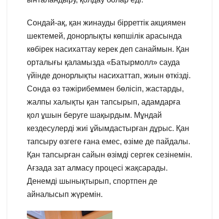
Сондай-ақ, қан жинауды бірреттік акциямен
шектемей, донорлықты көпшілік арасында
көбірек насихаттау керек деп санаймын. Қан
орталығы қаламызда «Батырмолл» сауда
үйінде донорлықты насихаттап, жиын өткізді.
Сонда өз тәжірибеммен бөлісіп, жастарды,
жалпы халықты қан тапсырып, адамдарға
қол ұшын беруге шақырдым. Мұндай
кездесулерді жиі ұйымдастырған дұрыс. Қан
тапсыру өзгеге ғана емес, өзіме де пайдалы.
Қан тапсырған сайын өзімді сергек сезінемін.
Ағзада зат алмасу процесі жақсарады.
Денемді шынықтырып, спортпен де
айналысып жүремін.