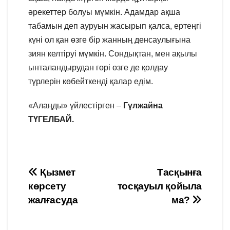
әрекеттер болуы мүмкін. Адамдар ақша
табамын деп ауруын жасырып қалса, ертеңгі
күні ол қан өзге бір жанның денсаулығына
зиян келтіруі мүмкін. Сондықтан, мен ақылы
ынталандырудан гөрі өзге де қолдау
түрлерін көбейткенді қалар едім.
«Алаңды» үйлестірген –
Гүлжайна
ТҮГЕЛБАЙ.
Навигация
Қызмет
Тасқынға
көрсету
тосқауыл қойыла
по
жалғасуда
ма?
записям