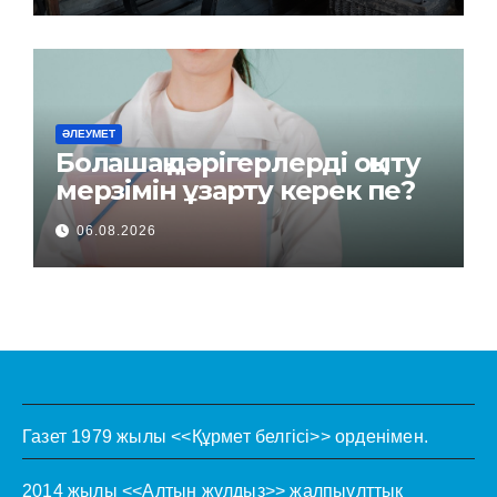
ӘЛЕУМЕТ
Болашақ дәрігерлерді оқыту
мерзімін ұзарту керек пе?
06.08.2026
Газет 1979 жылы <<Құрмет белгісі>> орденімен.
2014 жылы <<Алтын жұлдыз>> жалпыұлттық