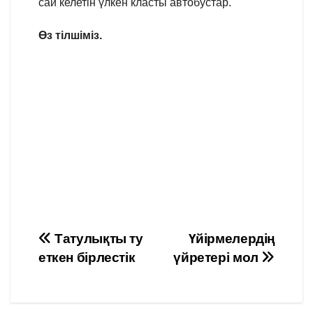
сай келетін үлкен класты автобустар.
Өз тілшіміз.
Навигация
Татулықты ту
Үйірмелердің
еткен бірлестік
үйретері мол
по
записям