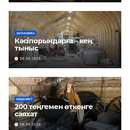
ЭКОНОМИКА
Кәсіпорындарға – кең
тыныс
06.08.2026
МӘДЕНИЕТ
200 теңгемен өткенге
саяхат
06.08.2026