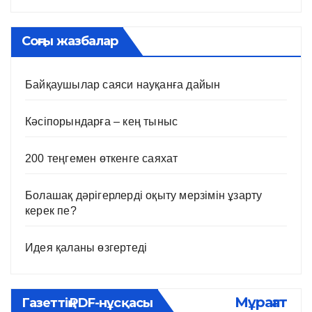
Соңғы жазбалар
Байқаушылар саяси науқанға дайын
Кәсіпорындарға – кең тыныс
200 теңгемен өткенге саяхат
Болашақ дәрігерлерді оқыту мерзімін ұзарту
керек пе?
Идея қаланы өзгертеді
Мұрағат
Газеттің PDF-нұсқасы