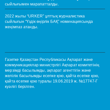
сыйлығымен марапатталды.
2022 жылы “URKER” ұлттық журналистика
сыйлығын “Үздік өңірлік БАҚ” номинациясында
жеңімпаз атанды.
Газетке Қазақстан Республикасы Ақпарат және
коммуникациялар министрлігі Ақпарат комитетінің
мерзімді басылымды, ақпарат агенттігін және
желілік басылымды есепке қою, қайта есепке қою,
қайта есепке қою туралы 19.06.2019 ж. №17747-Г
куәлігі берілген.