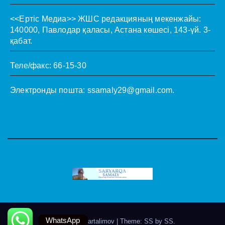
<<Ертіс Медиа>>
ЖШС редакцияның мекенжайы:
140000, Павлодар қаласы, Астана көшесі, 143-үй. 3-
қабат.
Теле/факс: 66-15-30
Электронды пошта:
ssamaly29@gmail.com
.
WhatsApp
Theme by @artalimov
|
Theme: SS by
SS
.