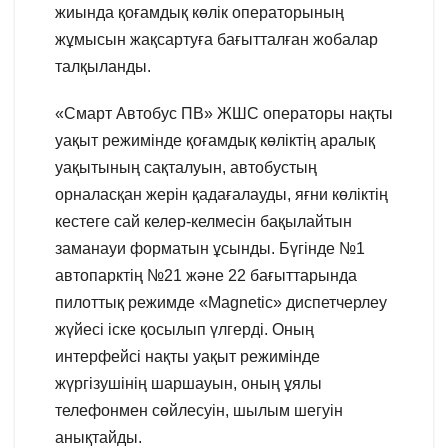
жиында қоғамдық көлік операторының
жұмысын жақсартуға бағытталған жобалар
талқыланды.
«Смарт Автобус ПВ» ЖШС операторы нақты
уақыт режимінде қоғамдық көліктің аралық
уақытының сақталуын, автобустың
орналасқан жерін қадағалауды, яғни көліктің
кестеге сай келер-келмесін бақылайтын
заманауи форматын ұсынды. Бүгінде №1
автопарктің №21 және 22 бағыттарында
пилоттық режимде «Magnetic» диспетчерлеу
жүйесі іске қосылып үлгерді. Оның
интерфейсі нақты уақыт режимінде
жүргізушінің шаршауын, оның ұялы
телефонмен сөйлесуін, шылым шегуін
анықтайды.