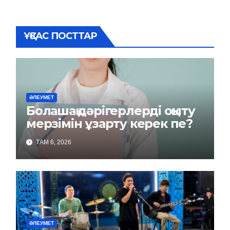
ҰҚСАС ПОСТТАР
ӘЛЕУМЕТ
Болашақ дәрігерлерді оқыту
мерзімін ұзарту керек пе?
ТАМ 6, 2026
ӘЛЕУМЕТ