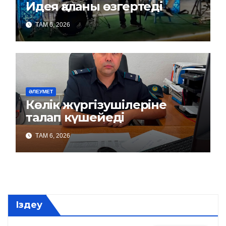
Идея қаланы өзгертеді
ТАМ 6, 2026
ӘЛЕУМЕТ
Көлік жүргізушілеріне
талап күшейеді
ТАМ 6, 2026
Іздеу