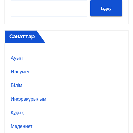
Іздеу
Санаттар
Ауыл
Әлеумет
Білім
Инфрақұрылым
Құқық
Мәдениет