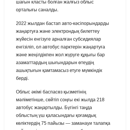
шағын класты болған жалғыз облыс
орталығы саналды.
2022 жылдан бастап авто-кәсіпорындарды
жаңартуға және электрондық билеттеу
жүйесін енгізуге арналған субсидиялар
енгізіліп, ол автобус парктерін жаңартуға
және жеңілдікпен жол жүруге құқығы бар
азаматтардың шығындарын өтеудің
ашықтығын қамтамасыз етуге мүмкіндік
берді.
Облыс әкімі баспасөз қызметінің
мәліметінше, сөйтіп соңғы екі жылда 218
автобус жаңартылды. Бүгінгі таңда
облыстың үш қаласындағы қоғамдық
көліктердің 75 пайызы — заманауи талапқа