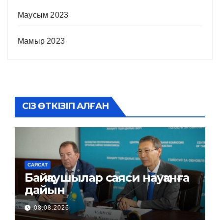
Маусым 2023
Мамыр 2023
СІЗ ӨТКІЗІП АЛҒАН
САЯСАТ
Байқаушылар саяси науқанға
дайын
08.08.2026