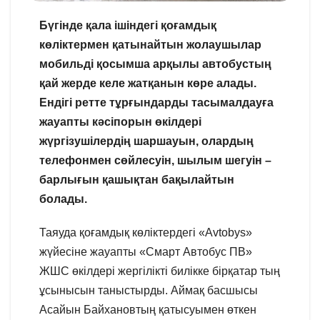
Бүгінде қала ішіндегі қоғамдық
көліктермен қатынайтын жолаушылар
мобильді қосымша арқылы автобустың
қай жерде келе жатқанын көре алады.
Ендігі ретте тұрғындарды тасымалдауға
жауапты кәсіпорын өкілдері
жүргізушілердің шаршауын, олардың
телефонмен сөйлесуін, шылым шегуін –
барлығын қашықтан бақылайтын
болады.
Таяуда қоғамдық көліктердегі «Avtobys»
жүйесіне жауапты «Смарт Автобус ПВ»
ЖШС өкілдері жергілікті билікке бірқатар тың
ұсынысын таныстырды. Аймақ басшысы
Асайын Байхановтың қатысуымен өткен