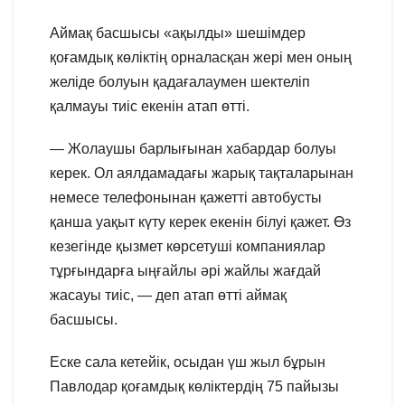
Аймақ басшысы «ақылды» шешімдер
қоғамдық көліктің орналасқан жері мен оның
желіде болуын қадағалаумен шектеліп
қалмауы тиіс екенін атап өтті.
— Жолаушы барлығынан хабардар болуы
керек. Ол аялдамадағы жарық тақталарынан
немесе телефонынан қажетті автобусты
қанша уақыт күту керек екенін білуі қажет. Өз
кезегінде қызмет көрсетуші компаниялар
тұрғындарға ыңғайлы әрі жайлы жағдай
жасауы тиіс, — деп атап өтті аймақ
басшысы.
Еске сала кетейік, осыдан үш жыл бұрын
Павлодар қоғамдық көліктердің 75 пайызы