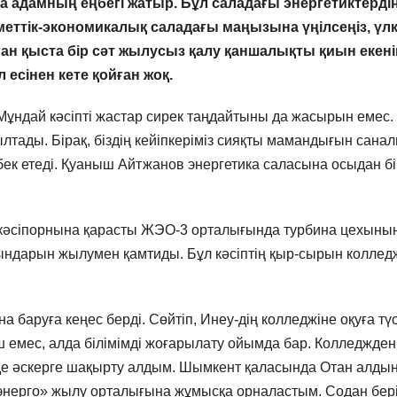
а адамның еңбегі жатыр.
Бұл саладағы энергетиктерді
меттік-экономикалық саладағы маңызына үңілсеңіз, үл
ған қыста бір сәт жылусыз қалу қаншалықты қиын екені
 есінен кете қойған жоқ.
ұндай кәсіпті жастар сирек таңдайтыны да жасырын емес.
лтады. Бірақ, біздің кейіпкеріміз сияқты мамандығын сана
ек етеді. Қуаныш Айтжанов энергетика саласына осыдан бі
кәсіпорнына қарасты ЖЭО-3 орталығында турбина цехының
ғындарын жылумен қамтиды. Бұл кәсіптің қыр-сырын коллед
а баруға кеңес берді. Сөйтіп, Инеу-дің колледжіне оқуға түс
кеш емес, алда білімімді жоғарылату ойымда бар. Колледжден
нде әскерге шақырту алдым. Шымкент қаласында Отан алды
нерго» жылу орталығына жұмысқа орналастым. Содан бері