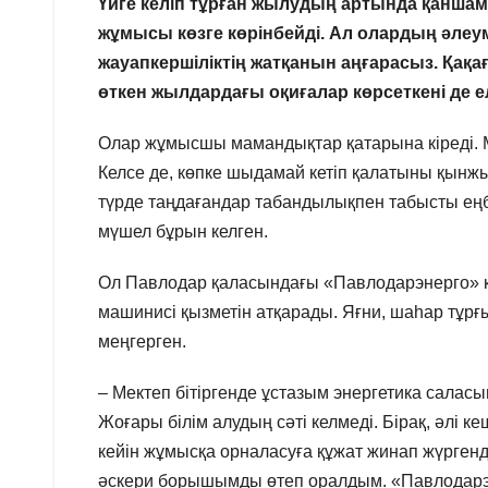
Үйге келіп тұрған жылудың артында қаншам
жұмысы көзге көрінбейді. Ал олардың әлеу
жауапкершіліктің жатқанын аңғарасыз. Қақа
өткен жылдардағы оқиғалар көрсеткені де ел
Олар жұмысшы мамандықтар қатарына кіреді. М
Келсе де, көпке шыдамай кетіп қалатыны қынжы
түрде таңдағандар табандылықпен табысты еңб
мүшел бұрын келген.
Ол Павлодар қаласындағы «Павлодарэнерго» 
машинисі қызметін атқарады. Яғни, шаһар тұр
меңгерген.
– Мектеп бітіргенде ұстазым энергетика саласын
Жоғары білім алудың сәті келмеді. Бірақ, әлі 
кейін жұмысқа орналасуға құжат жинап жүрге
әскери борышымды өтеп оралдым. «Павлодарэ