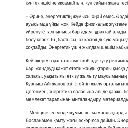
күні екіншісіне ұқсамайтын, күн сайын жаңа тәс
– Әрине, энергетиктің жұмысы оңай емес. Әрда
ауысымда ұйқы жоқ. Кейде физикалық жүктеме 
үйренуге талпынысы бар адам тұрақтай алады.
болу керек. Ең бастысы, өз кәсібіңді сүю маңы
соқпайды. Энергетик үшін жылдам шешім қабылд
Кейіпкеріміз қыста қызмет көбінде күту режимі
бар, жөндеуді қажет ететін жабдықтарды қысқа д
сапалы, уақытылы өткізу жылыту маусымының кіді
Қуаныш Айтжанов өзі істейтін жылу орталығыны
Дегенмен, энергетика саласына әлі де қаржы бөл
мемлекет тарапынан ынталандыру, материалдық
– Меніңше, елімізде жұмысшы мамандықтарды қ
Баспанамен қамту жағы ескерілсе деймін. Энер