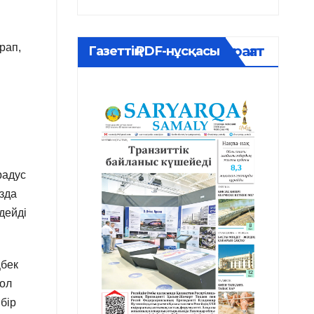
рап,
Мұрағат
Газеттің PDF-нұсқасы
радус
зда
 дейді
бек
жол
бір