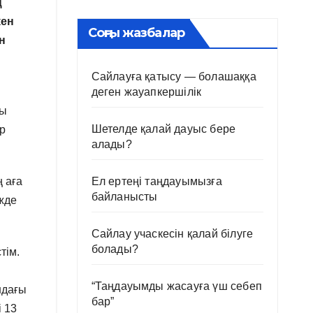
ң
кен
Соңғы жазбалар
н
Сайлауға қатысу — болашаққа
деген жауапкершілік
лы
Шетелде қалай дауыс бере
р
алады?
 аға
Ел ертеңі таңдауымызға
байланысты
жде
Сайлау учаскесін қалай білуге
болады?
тім.
“Таңдауымды жасауға үш себеп
ндағы
бар”
 13