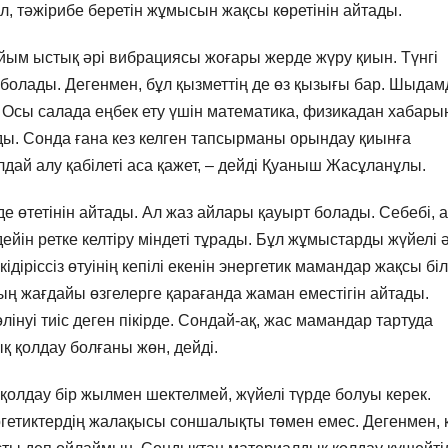
іл, тәжірибе беретін жұмысын жақсы көретінін айтады.
йым ыстық әрі вибрациясы жоғары жерде жүру қиын. Түнгі
болады. Дегенмен, бұл қызметтің де өз қызығы бар. Шыдам
 Осы салада еңбек ету үшін математика, физикадан хабары
зды. Сонда ғана кез келген тапсырманы орындау қиынға
ай алу қабілеті аса қажет, – дейді Қуаныш Жасұланұлы.
нде өтетінін айтады. Ал жаз айлары қауырт болады. Себебі, 
ейін ретке келтіру міндеті тұрады. Бұл жұмыстарды жүйелі ә
ріссіз өтуінің кепілі екенін энергетик мамандар жақсы біл
ң жағдайы өзгелерге қарағанда жаман еместігін айтады.
інуі тиіс деген пікірде. Сондай-ақ, жас мамандар тартуда
 қолдау болғаны жөн, дейді.
олдау бір жылмен шектелмей, жүйелі түрде болуы керек.
гетиктердің жалақысы соншалықты төмен емес. Дегенмен, к