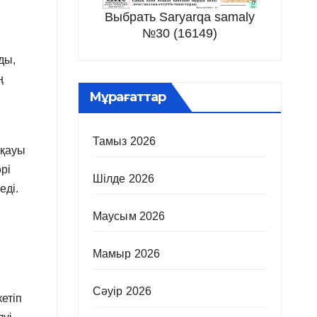
Выбрать Saryarqa samaly
№30 (16149)
ды,
ң
Мұрағаттар
Тамыз 2026
ақауы
рі
Шілде 2026
еді.
Маусым 2026
Мамыр 2026
Сәуір 2026
етіп