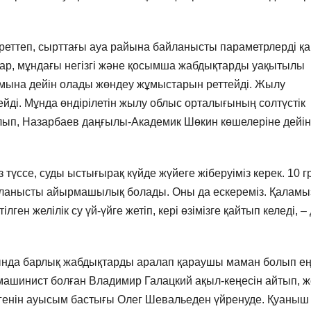
реттеп, сырттағы ауа райына байланысты параметрлерді қа
р, мұндағы негізгі және қосымша жабдықтарды уақытылы
мына дейін олады жөндеу жұмыстарын реттейді. Жылу
йді. Мұнда өндірілетін жылу облыс орталығының солтүстік
талып, Назарбаев даңғылы-Академик Шөкин көшелеріне дейін
 түссе, суды ыстығырақ күйде жүйеге жіберуіміз керек. 10 г
айланысты айырмашылық болады. Оны да ескереміз. Қаламы
ілген желілік су үй-үйге жетіп, кері өзімізге қайтып келеді, –
нда барлық жабдықтарды аралап қараушы маман болып ең
а машинист болған Владимир Галацкий ақыл-кеңесін айтып, 
егенін ауысым бастығы Олег Шевальеден үйренуде. Қуаныш 