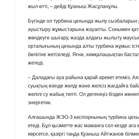
жыл өтті, – дейді Қуаныш Жасұланұлы.
Бүгінде ол турбина цехында жылу сызбаларын 
ауыстыру жұмыстарына жауапты. Сонымен қата
жөндеуге шығару, жазда алдағы жылыту маусы
орталығының цехында алты турбина жұмыс істе
бөлігіне жетізіледі. Яғни, химқалашықтан бас
жетеді.
– Даладағы ауа райына қарай әрекет етеміз. Аяз
суықтың өзінде желді және желсіз жағдайға б
желілі су жабық типті. Ол дегеніңіз бізден жөнелт
энергетик.
Алғашында ЖЭО-3 кәсіпорнының турбина цехы
етеді. Бұл қызметте жас маманға сол кезде ағ
көрсетсе, қазіргі таңда Қуаныш Айтжанов білм