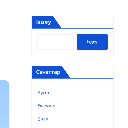
Іздеу
Іздеу
Санаттар
Ауыл
Әлеумет
Білім