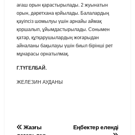
ағаш орын қарастырылады. 2 жуынатын
орын, дәретхана қойылады. Балалардың
қауіпсіз шомылуы үшін арнайы аймақ
қоршалып, ұйымдастырылады. Сонымен
қатар, құтқарушылардың жоғарыдан
айналаны бақылауы үшін биыл бірінші рет
мұнарасы орнатылмақ.
Г.ТҮГЕЛБАЙ.
ЖЕЛЕЗИН АУДАНЫ
Навигация
Жазғы
Еңбектер еленді