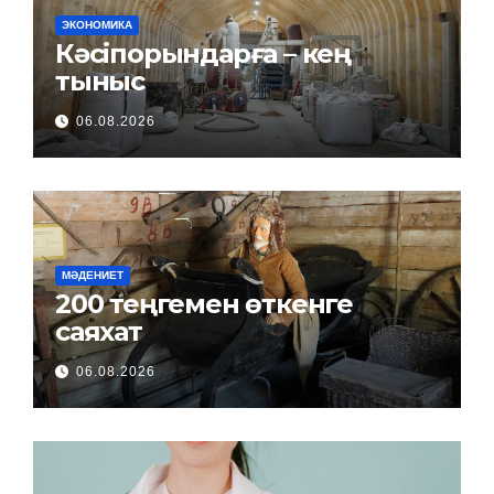
ЭКОНОМИКА
Кәсіпорындарға – кең
тыныс
06.08.2026
МӘДЕНИЕТ
200 теңгемен өткенге
саяхат
06.08.2026