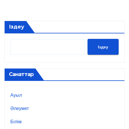
Іздеу
Іздеу
Санаттар
Ауыл
Әлеумет
Білім