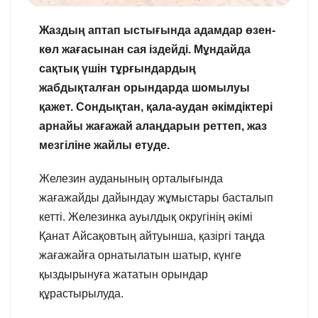
Жаздың аптап ыстығында адамдар өзен-
көл жағасынан сая іздейді. Мұндайда
сақтық үшін тұрғындардың
жабдықталған орындарда шомылуы
қажет. Сондықтан, қала-аудан әкімдіктері
арнайы жағажай алаңдарын реттеп, жаз
мезгіліне жайлы етуде.
Железин ауданының орталығында
жағажайды дайындау жұмыстары басталып
кетті. Железинка ауылдық округінің әкімі
Қанат Айсақовтың айтуынша, қазіргі таңда
жағажайға орнатылатын шатыр, күнге
қыздырынуға жататын орындар
құрастырылуда.