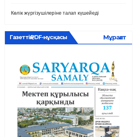
Көлік жүргізушілеріне талап күшейеді
Мұрағат
Газеттің PDF-нұсқасы