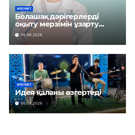
ӘЛЕУМЕТ
Болашақ дәрігерлерді
оқыту мерзімін ұзарту
керек пе?
06.08.2026
ӘЛЕУМЕТ
Идея қаланы өзгертеді
06.08.2026