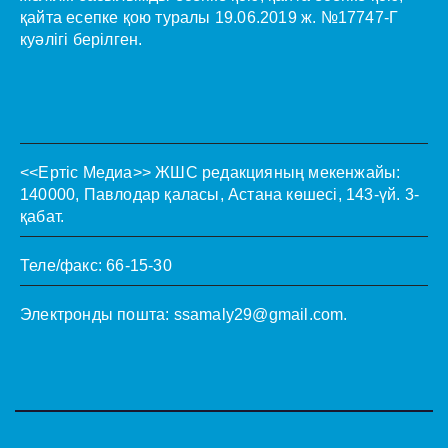
қайта есепке қою туралы 19.06.2019 ж. №17747-Г
куәлігі берілген.
<<Ертіс Медиа>>
ЖШС редакцияның мекенжайы:
140000, Павлодар қаласы, Астана көшесі, 143-үй. 3-
қабат.
Теле/факс: 66-15-30
Электронды пошта:
ssamaly29@gmail.com
.