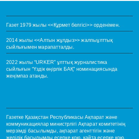
Газет 1979 жылы <<Құрмет белгісі>> орденімен.
2014 жылы <<Алтын жұлдыз>> жалпыұлттық
сыйлығымен марапатталды.
2022 жылы “URKER” ұлттық журналистика
сыйлығын “Үздік өңірлік БАҚ” номинациясында
жеңімпаз атанды.
Газетке Қазақстан Республикасы Ақпарат және
коммуникациялар министрлігі Ақпарат комитетінің
мерзімді басылымды, ақпарат агенттігін және
желілік басылымды есепке қою, қайта есепке қою,