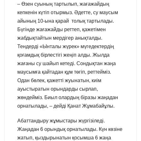
– Өзен суының тартылып, жағажайдың
кепкенін күтіп отырмыз. Әдетте, су маусым
айының 10-ына қарай толық тартылады.
Бүгінде жағажайды реттеп, қажетімен
жабдықтайтын мердігер анықталды.
Тендерді «Ынталы жүрек» мүгедектердің
қоғамдық бірлестігі жеңіп алды. Жылда
жағаны су шайып кетеді. Сондықтан жаңа
маусымға қайтадан құм төгіп, реттейміз.
Одан бөлек, қажетті жуынатын, киім
ауыстыратын орындарды сырлап,
жөндейміз. Биыл олардың біразы жаңадан
орнатылады, – дейді Қанат Жұмабайұлы.
Абаттандыру жұмыстары жүргізіледі.
Жаңадан 6 орындық орнатылады. Күн көзіне
жатып, қыздырынатын қосымша 6 жаңа