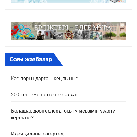
Соңғы жазбалар
Кәсіпорындарға – кең тыныс
200 теңгемен өткенге саяхат
Болашақ дәрігерлерді оқыту мерзімін ұзарту
керек пе?
Идея қаланы өзгертеді