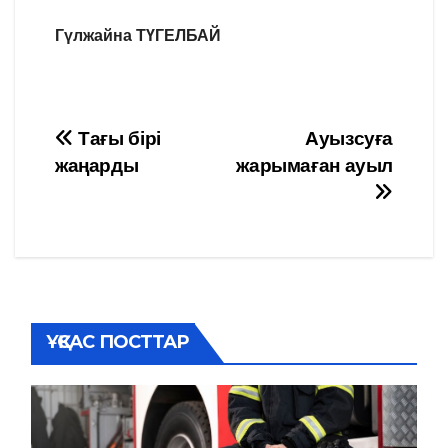
Гүлжайна ТҮГЕЛБАЙ
Навигация
Тағы бірі
Ауызсуға
жаңарды
жарымаған ауыл
по
записям
ҰҚСАС ПОСТТАР