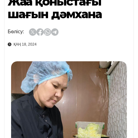
Жаңа қоныстағы
шағын дәмхана
Бөлісу:
ҚАҢ 18, 2024