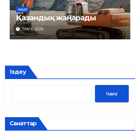
АУЫЛ
Қазандық жаңарады
ТАМ 6, 2026
Іздеу
Іздеу
Санаттар