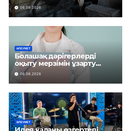
06.08.2026
ӘЛЕУМЕТ
Болашақ дәрігерлерді
оқыту мерзімін ұзарту
керек пе?
06.08.2026
ӘЛЕУМЕТ
Идея қаланы өзгертеді