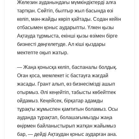
Железин ауданындағы мүмкіндіктерді алға
тартқан. Сөйтіп, былтыр жыл басында өзі
келіп, мән-жайды көріп қайтады. Содан кейін
отбасымен қоныс аударыпты. Үлкен қызы
Ақтауда тұрмыста, екінші қызы өзімен бірге
бизнесті дөңгелетуде. Ал кіші қыздары
мектепте оқып жатыр.
— Жаңа қонысқа келіп, баспаналы болдық.
Оған қоса, мемлекет іс бастауға жағдай
жасады. Грант алып, өз бизнесімізді ашып
отырмыз. Әлі кеңейтіп, табысты көбейтпек
ойдамыз. Кеңейсек, бірқатар адамды
тұрақты жұмыспен қамтитын боламыз. Осы
ауданда тұрақтап, болашағымызды жаңа
өңірмен байланыстырып жатқан жайымыз
бар, — дейді Ақтаудан қоныс аударған ана.