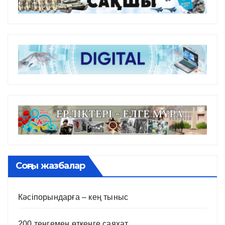
Соңғы жазбалар
Кәсіпорындарға – кең тыныс
200 теңгемен өткенге саяхат