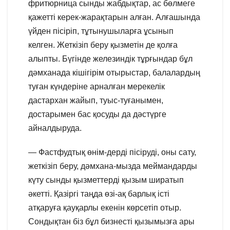
фритюрница сынды жабдықтар, ас бөлмеге
қажетті керек-жарақтарын алған. Алғашында
үйден пісіріп, тұтынушыларға ұсынып
келген. Жеткізіп беру қызметін де қолға
алыпты. Бүгінде железиндік тұрғындар бұл
дәмханада кішігірім отырыстар, балалардың
туған күндеріне арналған мерекелік
дастархан жайып, туыс-туғанымен,
достарымен бас қосуды да дәстүрге
айналдыруда.
— Фастфудтық өнім-дерді пісіруді, оны сату,
жеткізіп беру, дәмхана-мызда меймандарды
күту сынды қызметтерді қызым ширатып
әкетті. Қазіргі таңда өзі-ақ барлық істі
атқаруға қауқарлы екенін көрсетіп отыр.
Сондықтан біз бұл бизнесті қызымызға ары