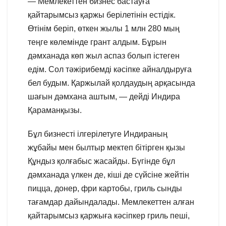
— Мемлекеттен бизнес бастауға
қайтарымсыз қаржы берілетінін естідік.
Өтінім беріп, өткен жылы 1 млн 280 мың
теңге көлемінде грант алдым. Бұрын
дәмханада көп жыл аспаз болып істеген
едім. Сол тәжірибемді кәсіпке айналдыруға
бел будым. Қаржылай қолдаудың арқасында
шағын дәмхана аштым, — дейді Индира
Қараманқызы.
Бұл бизнесті ілгерілетуге Индираның
жұбайы мен былтыр мектеп бітірген қызы
Құндыз қолғабыс жасайды. Бүгінде бұл
дәмханада үлкен де, кіші де сүйсіне жейтін
пицца, донер, фри картобы, гриль сынды
тағамдар дайындалады. Мемлекеттен алған
қайтарымсыз қаржыға кәсіпкер гриль пеші,