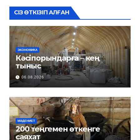
СІЗ ӨТКІЗІП АЛҒАН
ЭКОНОМИКА
Кәсіпорындарға – кең
тыныс
06.08.2026
МӘДЕНИЕТ
200 теңгемен өткенге
саяхат