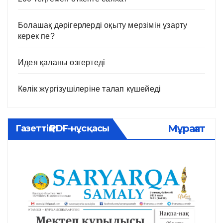
Болашақ дәрігерлерді оқыту мерзімін ұзарту
керек пе?
Идея қаланы өзгертеді
Көлік жүргізушілеріне талап күшейеді
Мұрағат
Газеттің PDF-нұсқасы