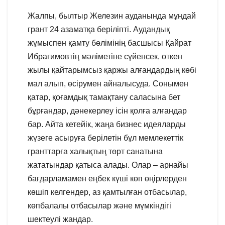
Жалпы, былтыр Железин ауданында мұндай
грант 24 азаматқа беріліпті. Аудандық
жұмыспен қамту бөлімінің басшысы Қайрат
Ибрагимовтің мәліметіне сүйенсек, өткен
жылы қайтарымсыз қаржы алғандардың көбі
мал алып, өсірумен айналысуда. Сонымен
қатар, қоғамдық тамақтану саласына бет
бұрғандар, дәнекерлеу ісін қолға алғандар
бар. Айта кетейік, жаңа бизнес идеяларды
жүзеге асыруға берілетін бұл мемлекеттік
гранттарға халықтың төрт санатына
жататындар қатыса алады. Олар – арнайы
бағдарламамен еңбек күші көп өңірлерден
көшіп келгендер, аз қамтылған отбасылар,
көпбалалы отбасылар және мүмкіндігі
шектеулі жандар.