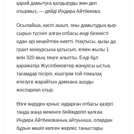
қарай дамытуға қалдыруды жөн деп
отырмыз, — дейді Индира Айтбекова.
Осылайша, кәсіп ашып, оны дамытудың қыр-
сырын түсініп алған отбасы енді бизнесті
одан әрі кеңейтпек ниетті. Нақтысы, қызы да
грант конкурсына қатысып, өткен жылы 1
млн 320 мың теңге алыпты. Енді бұл
қаражатқа Жүсіпбековтер жанұясы ыстық
тағамдар пісіріп, кішігірім той-томалақ
өткізуге жарайтын дәмхана ашуды
жоспарлап отыр.
Өзге өңірден қоныс аударған отбасы қазіргі
таңда жаңа мекенге бейімделіп қалған.
Индира Айтбекованың айтуынша, олардан
бұрын көшіп келген жерлес таныстары