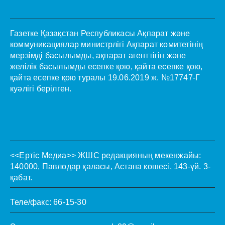
Газетке Қазақстан Республикасы Ақпарат және
коммуникациялар министрлігі Ақпарат комитетінің
мерзімді басылымды, ақпарат агенттігін және
желілік басылымды есепке қою, қайта есепке қою,
қайта есепке қою туралы 19.06.2019 ж. №17747-Г
куәлігі берілген.
<<Ертіс Медиа>>
ЖШС редакцияның мекенжайы:
140000, Павлодар қаласы, Астана көшесі, 143-үй. 3-
қабат.
Теле/факс: 66-15-30