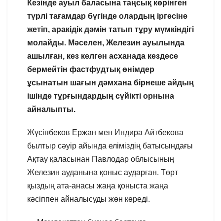
Кезінде ауыл баласына таңсық көрінген
түрлі тағамдар бүгінде олардың іргесіне
жетіп, аракідік дәмін татып тұру мүмкіндігі
молайды. Мәселен, Железин ауылында
ашылған, кез келген асханада кездесе
бермейтін фастфудтық өнімдер
ұсынатын шағын дәмхана бірнеше айдың
ішінде тұрғындардың сүйікті орнына
айналыпты.
Жүсіпбеков Ержан мен Индира Айтбекова
былтыр сәуір айында еліміздің батысындағы
Ақтау қаласынан Павлодар облысының
Железин ауданына қоныс аударған. Төрт
қыздың ата-анасы жаңа қоныста жаңа
кәсіппен айналысуды жөн көреді.