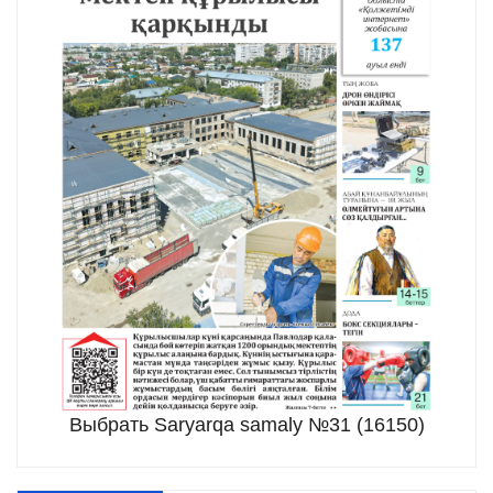
Выбрать Saryarqa samaly №31 (16150)