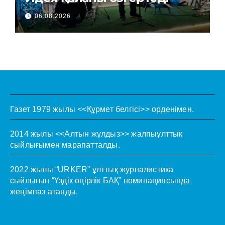
06.08.2026
Газет 1979 жылы <<Құрмет белгісі>> орденімен.
2014 жылы <<Алтын жұлдыз>> жалпыұлттық
сыйлығымен марапатталды.
2022 жылы “URKER” ұлттық журналистика
сыйлығын “Үздік өңірлік БАҚ” номинациясында
жеңімпаз атанды.