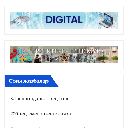
Соңғы жазбалар
Кәсіпорындарға – кең тыныс
200 теңгемен өткенге саяхат