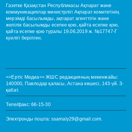
Газетке Қазақстан Республикасы Ақпарат және
коммуникациялар министрлігі Ақпарат комитетінің
мерзімді басылымды, ақпарат агенттігін және
желілік басылымды есепке қою, қайта есепке қою,
қайта есепке қою туралы 19.06.2019 ж. №17747-Г
куәлігі берілген.
<<Ертіс Медиа>>
ЖШС редакцияның мекенжайы:
140000, Павлодар қаласы, Астана көшесі, 143-үй. 3-
қабат.
Теле/факс: 66-15-30
Электронды пошта:
ssamaly29@gmail.com
.