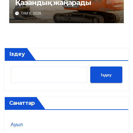
Қазандық жаңарады
ТАМ 6, 2026
Іздеу
Іздеу
Санаттар
Ауыл