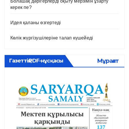
Болашақ дәрігерлерді оқыту мерзімін ұзарту
керек пе?
Идея қаланы өзгертеді
Көлік жүргізушілеріне талап күшейеді
Мұрағат
Газеттің PDF-нұсқасы