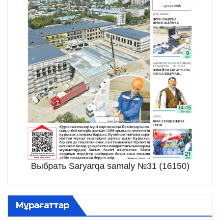
Выбрать Saryarqa samaly №31 (16150)
Мұрағаттар