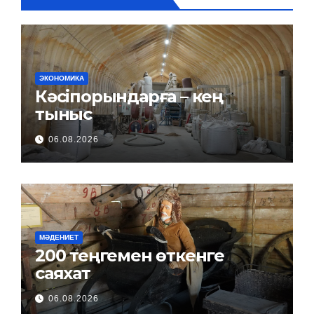
ЭКОНОМИКА
Кәсіпорындарға – кең
тыныс
06.08.2026
МӘДЕНИЕТ
200 теңгемен өткенге
саяхат
06.08.2026