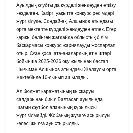
Ауылдық клубты да күрделі жөндеуден өткізу
көзделген. Қазіргі уақытта конкурс рәсімдері
жүргізілуде. Сондай-ақ, Алшынов атындағы
орта мектепте күрделі жөндеуден өтпек. Егер
қаржы бөлінген жағдайда облыстық білім
басқармасы конкурс жариялауды жоспарлап
отыр. Оған қоса, ата-аналардың өтініштері
бойынша 2025-2026 оқу жылынан бастап
Нығыман Алшынов атындағы Жалаулы орта
мектебінде 10-сынып ашылады.
Ал бюджет қаражатының қысқаруы
салдарынан биыл Балтасап ауылында
шағын футбол алаңының құрылысы
жүргізілмейді. Жобаның жүзеге асырылуы
келесі жылға ауыстырылды.