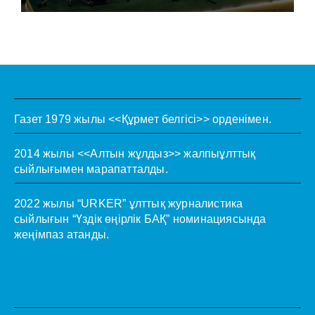
Газет 1979 жылы <<Құрмет белгісі>> орденімен.
2014 жылы <<Алтын жұлдыз>> жалпыұлттық
сыйлығымен марапатталды.
2022 жылы “URKER” ұлттық журналистика
сыйлығын “Үздік өңірлік БАҚ” номинациясында
жеңімпаз атанды.