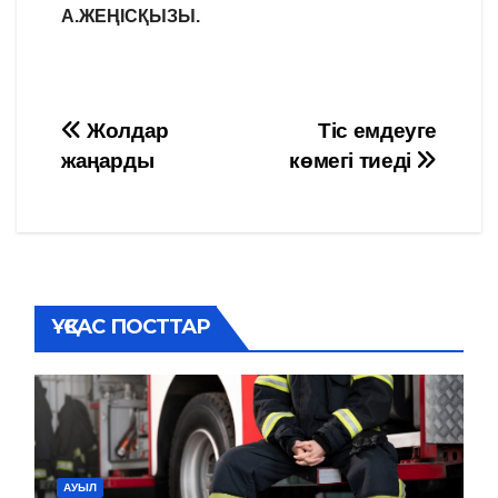
А.ЖЕҢІСҚЫЗЫ.
Навигация
Жолдар
Тіс емдеуге
жаңарды
көмегі тиеді
по
записям
ҰҚСАС ПОСТТАР
АУЫЛ