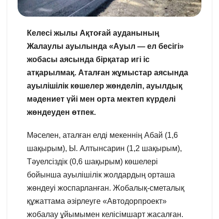
Келесі жылы Ақтоғай ауданының
Жалаулы ауылында «Ауыл — ел бесігі»
жобасы аясында бірқатар игі іс
атқарылмақ. Аталған жұмыстар аясында
ауылішілік көшелер жөнделіп, ауылдық
мәдениет үйі мен орта мектеп күрделі
жөндеуден өтпек.
Мәселен, аталған елді мекеннің Абай (1,6
шақырым), Ы. Алтынсарин (1,2 шақырым),
Тәуелсіздік (0,6 шақырым) көшелері
бойынша ауылішілік жолдардың орташа
жөндеуі жоспарланған. Жобалық-сметалық
құжаттама әзірлеуге «Автодорпроект»
жобалау ұйымымен келісімшарт жасалған.