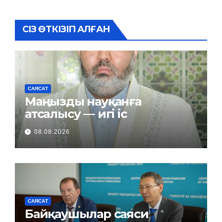
СІЗ ӨТКІЗІП АЛҒАН
САЯСАТ
Маңызды науқанға
атсалысу — игі іс
08.08.2026
САЯСАТ
Байқаушылар саяси