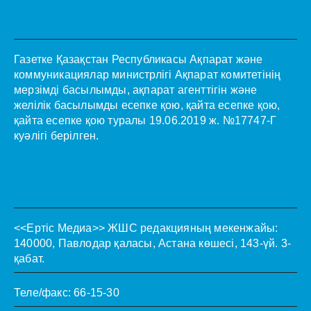
Газетке Қазақстан Республикасы Ақпарат және
коммуникациялар министрлігі Ақпарат комитетінің
мерзімді басылымды, ақпарат агенттігін және
желілік басылымды есепке қою, қайта есепке қою,
қайта есепке қою туралы 19.06.2019 ж. №17747-Г
куәлігі берілген.
<<Ертіс Медиа>>
ЖШС редакцияның мекенжайы:
140000, Павлодар қаласы, Астана көшесі, 143-үй. 3-
қабат.
Теле/факс: 66-15-30