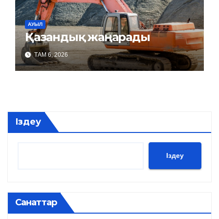
АУЫЛ
Қазандық жаңарады
ТАМ 6, 2026
Іздеу
Іздеу
Санаттар