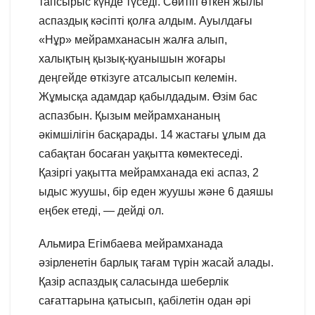
тапсырыс күнде түседі. Сөйтіп өткен жылы
аспаздық кәсіпті қолға алдым. Ауылдағы
«Нұр» мейрамханасын жалға алып,
халықтың қызық-қуанышын жоғары
деңгейде өткізуге атсалысып келемін.
Жұмысқа адамдар қабылдадым. Өзім бас
аспазбын. Қызым мейрамхананың
әкімшілігін басқарады. 14 жастағы ұлым да
сабақтан босаған уақытта көмектеседі.
Қазіргі уақытта мейрамханада екі аспаз, 2
ыдыс жуушы, бір еден жуушы және 6 даяшы
еңбек етеді, — дейді ол.
Альмира Егімбаева мейрамханада
әзірленетін барлық тағам түрін жасай алады.
Қазір аспаздық саласында шеберлік
сағаттарына қатысып, қабілетін одан әрі