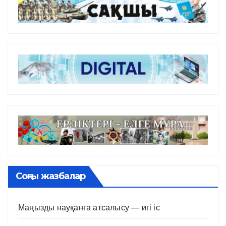
Соңғы жазбалар
Маңызды науқанға атсалысу — игі іс