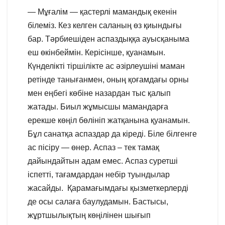
— Мұғалім — қастерлі мамандық екенін
білеміз. Кез келген саланың өз қиындығы
бар. Тәрбиешіден аспаздыққа ауысқаныма
еш өкінбеймін. Керісінше, қуанамын.
Күнделікті тіршілікте ас әзірлеушіні маман
ретінде танығанмен, оның қоғамдағы орны
мен еңбегі көбіне назардан тыс қалып
жатады. Биыл жұмысшы мамандарға
ерекше көңіл бөлініп жатқанына қуанамын.
Бұл санатқа аспаздар да кіреді. Біле білгенге
ас пісіру — өнер. Аспаз – тек тамақ
дайындайтын адам емес. Аспаз суретші
іспетті, тағамдардан небір туындылар
жасайды. Қарамағымдағы қызметкерлерді
де осы салаға баулудамын. Бастысы,
жұртшылықтың көңілінен шығып