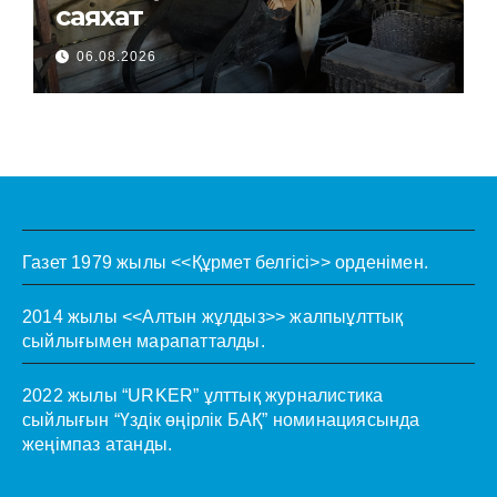
саяхат
06.08.2026
Газет 1979 жылы <<Құрмет белгісі>> орденімен.
2014 жылы <<Алтын жұлдыз>> жалпыұлттық
сыйлығымен марапатталды.
2022 жылы “URKER” ұлттық журналистика
сыйлығын “Үздік өңірлік БАҚ” номинациясында
жеңімпаз атанды.