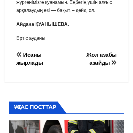
жүргенімізге қуанамын. Еңбегің үшін алғыс
арқалаудың өзі — бақыт, – дейді ол.
Айдана ҚУАНЫШЕВА.
Ертіс ауданы.
Навигация
Исаны
Жол азабы
жырлады
азайды
по
записям
ҰҚСАС ПОСТТАР