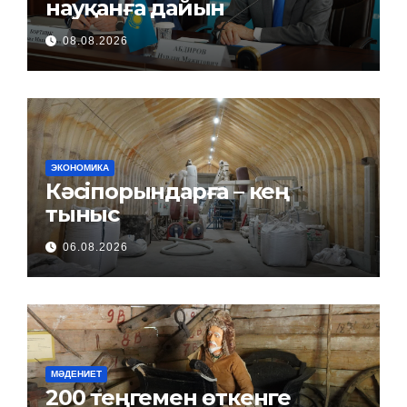
науқанға дайын
08.08.2026
ЭКОНОМИКА
Кәсіпорындарға – кең
тыныс
06.08.2026
МӘДЕНИЕТ
200 теңгемен өткенге