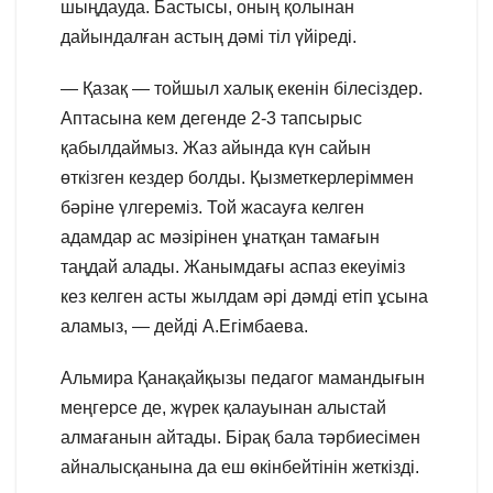
шыңдауда. Бастысы, оның қолынан
дайындалған астың дәмі тіл үйіреді.
— Қазақ — тойшыл халық екенін білесіздер.
Аптасына кем дегенде 2-3 тапсырыс
қабылдаймыз. Жаз айында күн сайын
өткізген кездер болды. Қызметкерлеріммен
бәріне үлгереміз. Той жасауға келген
адамдар ас мәзірінен ұнатқан тамағын
таңдай алады. Жанымдағы аспаз екеуіміз
кез келген асты жылдам әрі дәмді етіп ұсына
аламыз, — дейді А.Егімбаева.
Альмира Қанақайқызы педагог мамандығын
меңгерсе де, жүрек қалауынан алыстай
алмағанын айтады. Бірақ бала тәрбиесімен
айналысқанына да еш өкінбейтінін жеткізді.