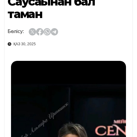
Саусағынан бал
тамған
Бөлісу:
ҚАЗ 30, 2025