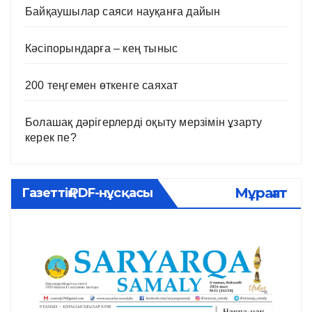
Байқаушылар саяси науқанға дайын
Кәсіпорындарға – кең тыныс
200 теңгемен өткенге саяхат
Болашақ дәрігерлерді оқыту мерзімін ұзарту
керек пе?
Мұрағат
Газеттің PDF-нұсқасы