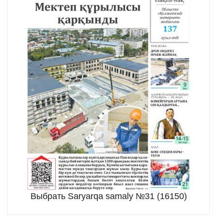
Выбрать Saryarqa samaly №31 (16150)