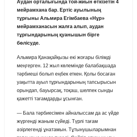
Аудан орталығында той-жиын өткізетін 4
мейрамхана бар. Ертіс ауылының
тұрғыны Альмира Егімбаева «Нұр»
мейрамханасын жалға алып, аудан
тұрғындарының қуанышын бірге
бөлісуде.
Альмира Қанақайқызы екі жоғары білімді
меңгерген. 12 жыл көлемінде балабақшада
тәрбиеші болып еңбек еткен. Қолы босаған
уақытта ауыл тұрғындарының тапсырысын
орындап, бауырсақ, тоқаш, шелпек сынды
қажетті тағамдарды ұсынған.
— Бала тәрбиесімен айналыссам да ас үйде
жүргенді жаным сүйеді. Түрлі тағам
әзірлегенді ұнатамын. Тұтынушыларымнан