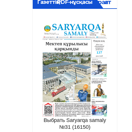
Мұрағат
Газеттің PDF-нұсқасы
Выбрать Saryarqa samaly
№31 (16150)