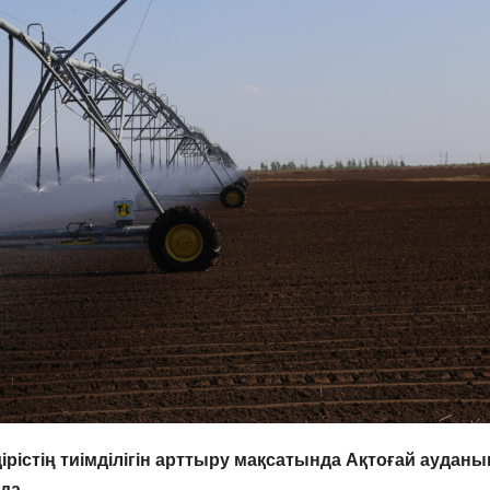
стің тиімділігін арттыру мақсатында Ақтоғай ауданы
да.