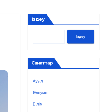
Іздеу
Іздеу
Санаттар
Ауыл
Әлеумет
Білім