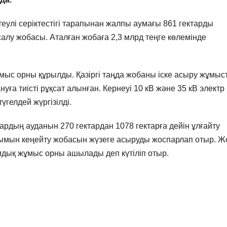
еулі серіктестігі тарапынан жалпы аумағы 861 гектарды
алу жобасы. Аталған жобаға 2,3 млрд теңге көлемінде
ыс орны құрылды. Қазіргі таңда жобаны іске асыру жұмыс
уға тиісті рұқсат алынған. Кернеуі 10 кВ және 35 кВ электр
үгелдей жүргізілді.
рдың ауданын 270 гектардан 1078 гектарға дейін ұлғайту
лымын кеңейту жобасын жүзеге асыруды жоспарлап отыр. Ж
мдық жұмыс орны ашылады деп күтіліп отыр.