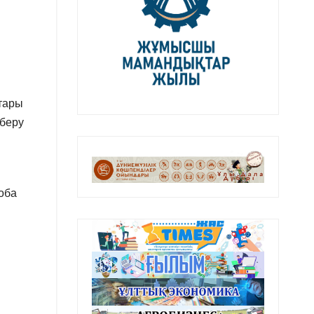
тары
 беру
оба