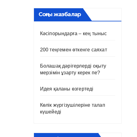
Соңғы жазбалар
Кәсіпорындарға – кең тыныс
200 теңгемен өткенге саяхат
Болашақ дәрігерлерді оқыту
мерзімін ұзарту керек пе?
Идея қаланы өзгертеді
Көлік жүргізушілеріне талап
күшейеді