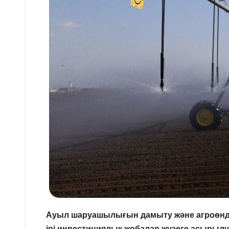
Ауыл шаруашылығын дамыту және агроөндірі
ірі инвестициялық жобалар жүзеге асырылу