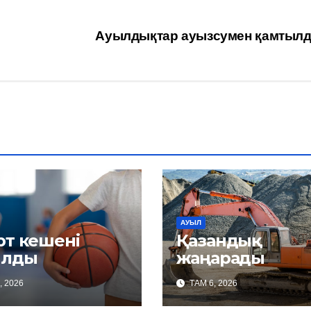
Ауылдықтар ауызсумен қамтыл
АУЫЛ
рт кешені
Қазандық
лды
жаңарады
, 2026
ТАМ 6, 2026