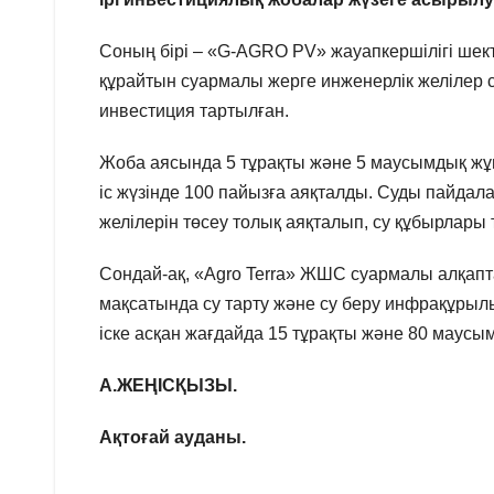
Соның бірі – «G-AGRO PV» жауапкершілігі шект
құрайтын суармалы жерге инженерлік желілер с
инвестиция тартылған.
Жоба аясында 5 тұрақты және 5 маусымдық жұм
іс жүзінде 100 пайызға аяқталды. Суды пайдалан
желілерін төсеу толық аяқталып, су құбырлары т
Сондай-ақ, «Agro Terra» ЖШС суармалы алқапта
мақсатында су тарту және су беру инфрақұры
іске асқан жағдайда 15 тұрақты және 80 маусы
А.ЖЕҢІСҚЫЗЫ.
Ақтоғай ауданы.