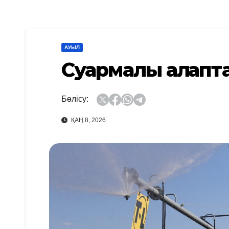
АУЫЛ
Суармалы алқапт
Бөлісу:
ҚАҢ 8, 2026