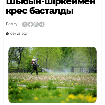
Шыбын-шіркеймен
күрес басталды
Бөлісу:
СӘУ 25, 2024