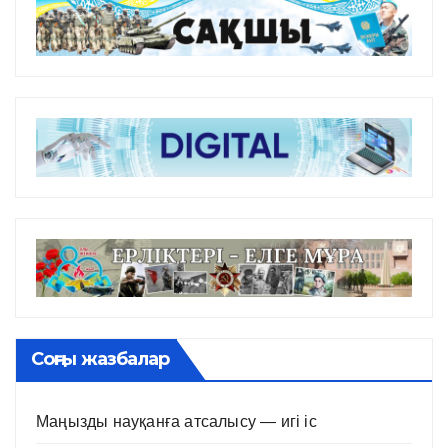
Соңғы жазбалар
Маңызды науқанға атсалысу — игі іс