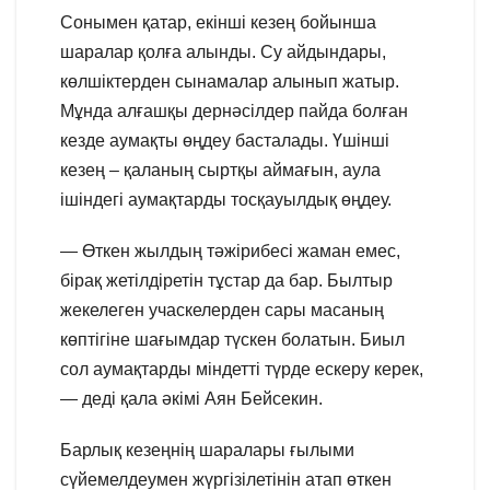
Сонымен қатар, екінші кезең бойынша
шаралар қолға алынды. Су айдындары,
көлшіктерден сынамалар алынып жатыр.
Мұнда алғашқы дернәсілдер пайда болған
кезде аумақты өңдеу басталады. Үшінші
кезең – қаланың сыртқы аймағын, аула
ішіндегі аумақтарды тосқауылдық өңдеу.
— Өткен жылдың тәжірибесі жаман емес,
бірақ жетілдіретін тұстар да бар. Былтыр
жекелеген учаскелерден сары масаның
көптігіне шағымдар түскен болатын. Биыл
сол аумақтарды міндетті түрде ескеру керек,
— деді қала әкімі Аян Бейсекин.
Барлық кезеңнің шаралары ғылыми
сүйемелдеумен жүргізілетінін атап өткен