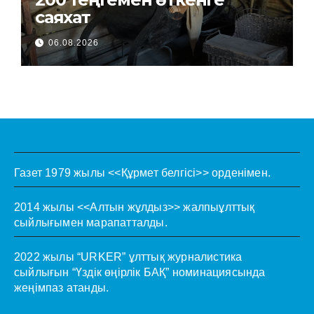
саяхат
06.08.2026
Газет 1979 жылы <<Құрмет белгісі>> орденімен.
2014 жылы <<Алтын жұлдыз>> жалпыұлттық
сыйлығымен марапатталды.
2022 жылы “URKER” ұлттық журналистика
сыйлығын “Үздік өңірлік БАҚ” номинациясында
жеңімпаз атанды.