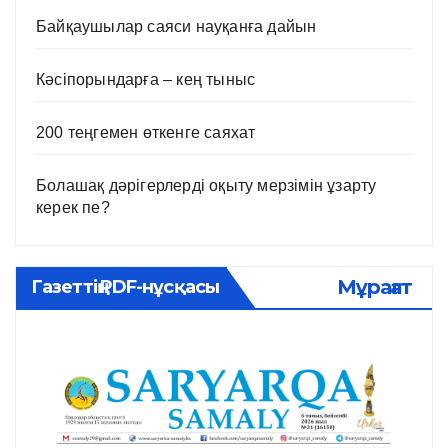
Байқаушылар саяси науқанға дайын
Кәсіпорындарға – кең тыныс
200 теңгемен өткенге саяхат
Болашақ дәрігерлерді оқыту мерзімін ұзарту
керек пе?
Мұрағат
Газеттің PDF-нұсқасы