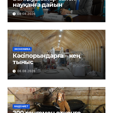
науқанға дайын
08.08.2026
ЭКОНОМИКА
Кәсіпорындарға – кең
тыныс
06.08.2026
МӘДЕНИЕТ
200 теңгемен өткенге