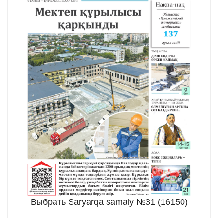
Выбрать Saryarqa samaly №31 (16150)