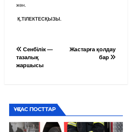
жөн.
Қ.ТІЛЕКТЕСҚЫЗЫ.
Навигация
Сенбілік —
Жастарға қолдау
тазалық
бар
по
жаршысы
записям
ҰҚСАС ПОСТТАР