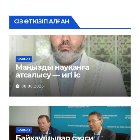
СІЗ ӨТКІЗІП АЛҒАН
САЯСАТ
Маңызды науқанға
атсалысу — игі іс
08.08.2026
САЯСАТ
Байқаушылар саяси