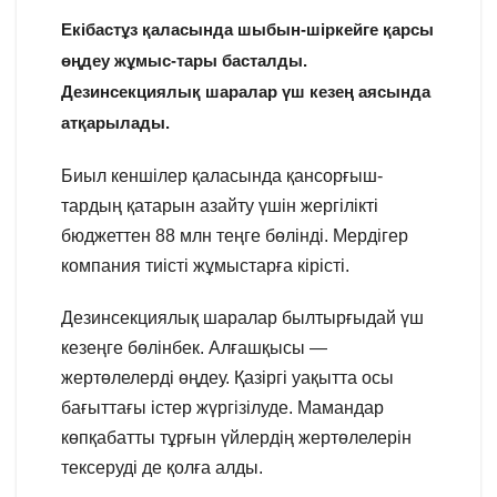
Екібастұз қаласында шыбын-шіркейге қарсы
өңдеу жұмыс-тары басталды.
Дезинсекциялық шаралар үш кезең аясында
атқарылады.
Биыл кеншілер қаласында қансорғыш-
тардың қатарын азайту үшін жергілікті
бюджеттен 88 млн теңге бөлінді. Мердігер
компания тиісті жұмыстарға кірісті.
Дезинсекциялық шаралар былтырғыдай үш
кезеңге бөлінбек. Алғашқысы —
жертөлелерді өңдеу. Қазіргі уақытта осы
бағыттағы істер жүргізілуде. Мамандар
көпқабатты тұрғын үйлердің жертөлелерін
тексеруді де қолға алды.