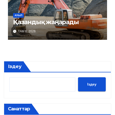
АУЫЛ
Қазандық жаңарады
ТАМ 6, 2026
Іздеу
Іздеу
Санаттар