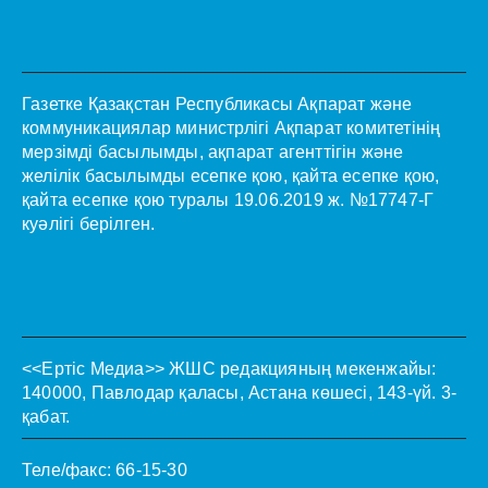
Газетке Қазақстан Республикасы Ақпарат және
коммуникациялар министрлігі Ақпарат комитетінің
мерзімді басылымды, ақпарат агенттігін және
желілік басылымды есепке қою, қайта есепке қою,
қайта есепке қою туралы 19.06.2019 ж. №17747-Г
куәлігі берілген.
<<Ертіс Медиа>>
ЖШС редакцияның мекенжайы:
140000, Павлодар қаласы, Астана көшесі, 143-үй. 3-
қабат.
Теле/факс: 66-15-30