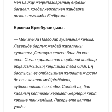
мен байқау жеңімпаздарының еңбегін
бағалап, қолдау көрсеткен жандарға
ризашылығымды білдіремін.
Еркеназ Еркебұланқызы:
— Мен мұнда Павлодар ауданынан келдім.
Лагерьде барлық жағдай жасалғаны
қуантты. Демалуға келген бала да көп
екен. Соған қарамастан тәрбиеші апайлар
әрқайсымыздың көңілімізді таба білді. Ең
бастысы, өз отбасымнан жырақта жүрсем
де осы жақтан мейірімділікті,
сүйіспеншілікті сезіндім. Сондай-ақ, бас
қаланың көптеген керемет жерлерін көріп,
көркіне таң қалдым. Лагерь өте қатты
ұнады.