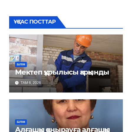
ҰҚСАС ПОСТТАР
БІЛІМ
Мектеп құрылысы қарқынды
ТАМ 6, 2026
БІЛІМ
Алғашқы қоңырауға алғашқы