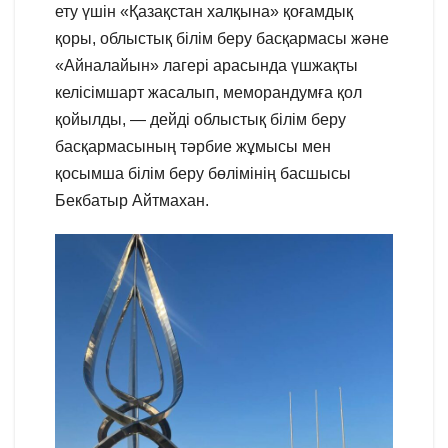
ету үшін «Қазақстан халқына» қоғамдық
қоры, облыстық білім беру басқармасы және
«Айналайын» лагері арасында үшжақты
келісімшарт жасалып, меморандумға қол
қойылды, — дейді облыстық білім беру
басқармасының тәрбие жұмысы мен
қосымша білім беру бөлімінің басшысы
Бекбатыр Айтмахан.