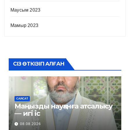
Маусым 2023
Мамыр 2023
СІЗ ӨТКІЗІП АЛҒАН
САЯСАТ
Маңызды науқанға атсалысу
— игі іс
08.08.2026