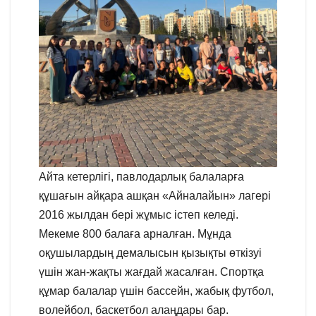
Айта кетерлігі, павлодарлық балаларға
құшағын айқара ашқан «Айналайын» лагері
2016 жылдан бері жұмыс істеп келеді.
Мекеме 800 балаға арналған. Мұнда
оқушылардың демалысын қызықты өткізуі
үшін жан-жақты жағдай жасалған. Спортқа
құмар балалар үшін бассейн, жабық футбол,
волейбол, баскетбол алаңдары бар.