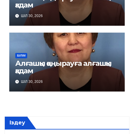
қадам
ШІЛ 30, 2026
БІЛІМ
Алғашқы қоңырауға алғашқы
қадам
ШІЛ 30, 2026
Іздеу