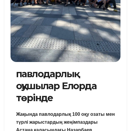
павлодарлық
оқушылар Елорда
төрінде
Жақында павлодарлық 100 оқу озаты мен
түрлі жарыстардың жеңімпаздары
Астана қаласындағы Назарбаев