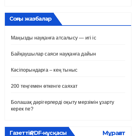
Соңғы жазбалар
Маңызды науқанға атсалысу — игі іс
Байқаушылар саяси науқанға дайын
Кәсіпорындарға – кең тыныс
200 теңгемен өткенге саяхат
Болашақ дәрігерлерді оқыту мерзімін ұзарту
керек пе?
Мұрағат
Газеттің PDF-нұсқасы