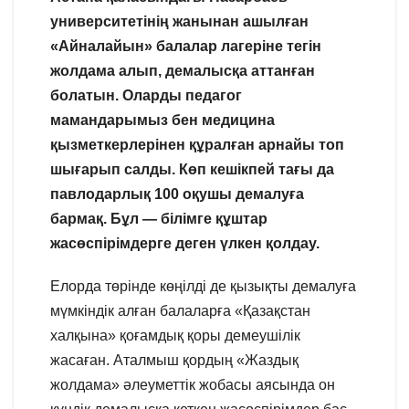
университетінің жанынан ашылған
«Айналайын» балалар лагеріне тегін
жолдама алып, демалысқа аттанған
болатын. Оларды педагог
мамандарымыз бен медицина
қызметкерлерінен құралған арнайы топ
шығарып салды. Көп кешікпей тағы да
павлодарлық 100 оқушы демалуға
бармақ. Бұл — білімге құштар
жасөспірімдерге деген үлкен қолдау.
Елорда төрінде көңілді де қызықты демалуға
мүмкіндік алған балаларға «Қазақстан
халқына» қоғамдық қоры демеушілік
жасаған. Аталмыш қордың «Жаздық
жолдама» әлеуметтік жобасы аясында он