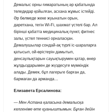
Демалыс орны ғимаратының әр қабатында
теледидар қойылған, асхана жұмыс істейді.
Әр бөлмеде жеке жуынатын орын,
дәретхана, тегін Wi-Fi, шахмат үстелі бар. Ал
бірінші қабатта медициналық пункт, фитнес
залы, үстел теннисі орналасқан.
Демалушылар сондай-ақ түрлі іс-шараларға
қатысып, ой-өрістерін дамытып,
денсаулықтарын сауықтырумен қатар, өнер
жұлдыздарымен де жүздесуге мүмкіндік
алады. Демек, бұл лагерьге барған да,
бармаған да арманда…
Елизавета Ерсалинова:
— Мен Астана қаласына демалысқа
келгеніме өте қуаныштымын. Бұған дейін