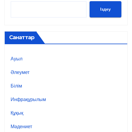
Іздеу
Санаттар
Ауыл
Әлеумет
Білім
Инфрақұрылым
Құқық
Мәдениет