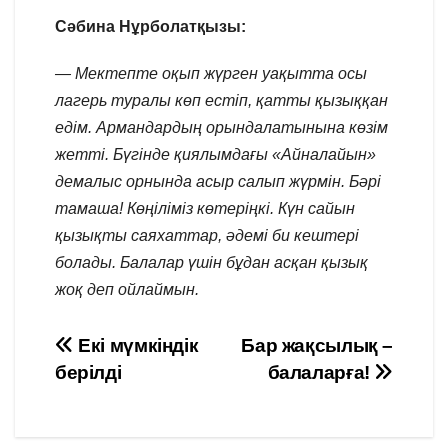
Сәбина Нұрболатқызы:
— Мектепте оқып жүрген уақытта осы
лагерь туралы көп естіп, қатты қызыққан
едім. Армандардың орындалатынына көзім
жетті. Бүгінде қиялымдағы «Айналайын»
демалыс орнында асыр салып жүрмін. Бәрі
тамаша! Көңіліміз көтеріңкі. Күн сайын
қызықты саяхаттар, әдемі би кештері
болады. Балалар үшін бұдан асқан қызық
жоқ деп ойлаймын.
Навигация
Екі мүмкіндік
Бар жақсылық –
берілді
балаларға!
по
записям