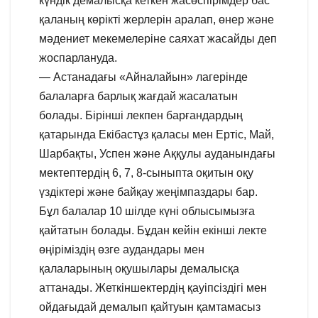
күндік демалысқа кеткен жасөспірімдер бас
қаланың көрікті жерлерін аралап, өнер және
мәдениет мекемелеріне саяхат жасайды деп
жоспарлануда.
— Астанадағы «Айналайын» лагерінде
балаларға барлық жағдай жасалатын
болады. Бірінші лекпен барғандардың
қатарында Екібастұз қаласы мен Ертіс, Май,
Шарбақты, Успен және Аққулы ауданындағы
мектептердің 6, 7, 8-сыныпта оқитын оқу
үздіктері және байқау жеңімпаздары бар.
Бұл балалар 10 шілде күні облысымызға
қайтатын болады. Бұдан кейін екінші лекте
өңіріміздің өзге аудандары мен
қалаларының оқушылары демалысқа
аттанады. Жеткіншектердің қауіпсіздігі мен
ойдағыдай демалып қайтуын қамтамасыз