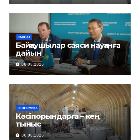
САЯСАТ
Байқаушылар саяси науқанға
дайын
08.08.2026
ЭКОНОМИКА
Кәсіпорындарға – кең
тыныс
06.08.2026