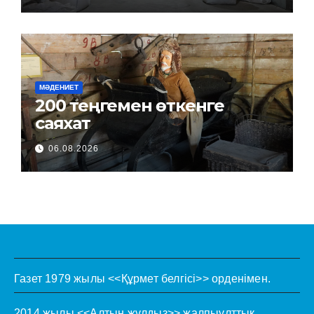
МӘДЕНИЕТ
200 теңгемен өткенге
саяхат
06.08.2026
Газет 1979 жылы <<Құрмет белгісі>> орденімен.
2014 жылы <<Алтын жұлдыз>> жалпыұлттық