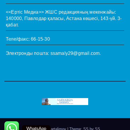
<<Ертіс Медиа>>
ЖШС редакцияның мекенжайы:
140000, Павлодар қаласы, Астана көшесі, 143-үй. 3-
қабат.
Теле/факс: 66-15-30
Электронды пошта:
ssamaly29@gmail.com
.
WhatsApp
Theme by @artalimov
|
Theme: SS by
SS
.