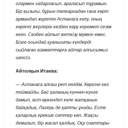
олармен хабарласып, араласып тұрамын.
Бір қызығы, бұрын телеарнадан ғана көріп
армандап жүретін Астанаға келу, оның
көрікті жерлерін көзбен көру керемет сезім
екен. Сөзбен айтып жеткізу мүмкін емес.
Бізге осындай қуанышты күндерді
сыйлаған азаматтарға айтар алғысымыз
шексіз.
Айтолқын Итаева:
— Астанаға алғаш рет келдім. Көркіне көз
тоймайды. Бас қаланың күннен-күнге
дамып, өсіп-өркендеп келе жатқанын
байқадық. Лагерь де қатты ұнады. Есте
қаларлық ерекше сәттер көп. Жақсы
демалып, бір жасап қалдық. Оқу озаттары