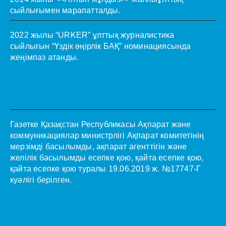
сыйлығымен марапатталды.
2022 жылы “URKER” ұлттық журналистика
сыйлығын “Үздік өңірлік БАҚ” номинациясында
жеңімпаз атанды.
Газетке Қазақстан Республикасы Ақпарат және
коммуникациялар министрлігі Ақпарат комитетінің
мерзімді басылымды, ақпарат агенттігін және
желілік басылымды есепке қою, қайта есепке қою,
қайта есепке қою туралы 19.06.2019 ж. №17747-Г
куәлігі берілген.