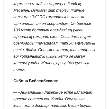
көрмеген ғажайып жерлерге бардық.
Мәселен, мұндағы шар тәрізді пішінде
салынған ЭКСПО ғимаратына жасаған
саяхаттан үлкен әсер алдым. Ол биіктігі
100 метр болатын әлемдегі ең үлкен
сфералық ғимарат екен. Осындағы түрлі
орындарды тамашалап, тарихи аңыздарды
естіп, білдік. Сонымен қатар, таңқаларлық
әрі қорқынышты шыны көпір де маған
қатты ұнады. Жалпы, әр күніміз қызыққа
толы.
Сәбина Бейсенбекова:
— «Айналайын» лагерінде есте қаларлық
ерекше сәттер көп болды. Осы жаққа
келіп, жаңа достар таптым. Бұдан былай