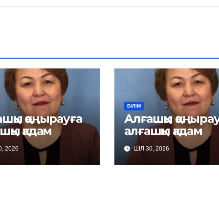
БІЛІМ
шқы қоңырауға
Алғашқы қоңыра
шқы қадам
алғашқы қадам
, 2026
ШІЛ 30, 2026