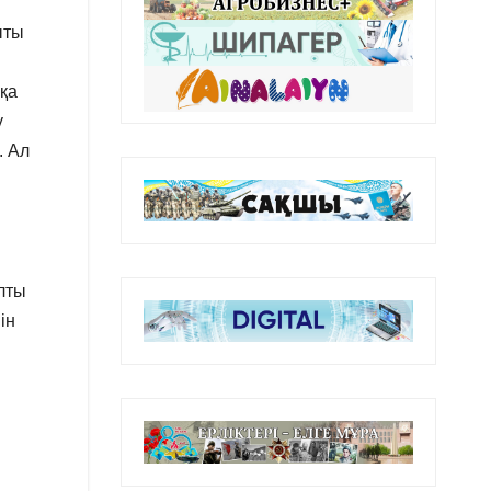
ыты
қа
у
. Ал
ұлты
ін