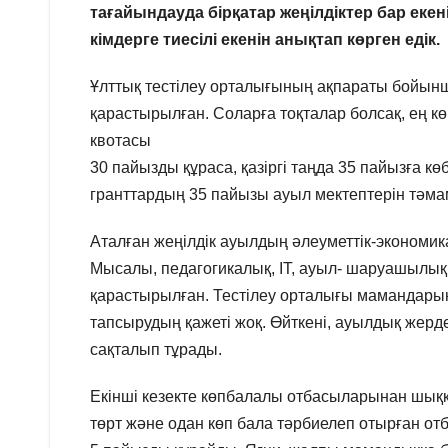
тағайындауда бірқатар жеңілдіктер бар екен
кімдерге тиесілі екенін анықтап көрген едік.
Ұлттық тестілеу орталығының ақпараты бойынш
қарастырылған. Соларға тоқталар болсақ, ең көп
квотасы
30 пайызды құраса, қазіргі таңда 35 пайызға к
гранттардың 35 пайызы ауыл мектептерін тәмамд
Аталған жеңілдік ауылдың әлеуметтік-эконом
Мысалы, педагогикалық, IT, ауыл- шаруашылық
қарастырылған. Тестілеу орталығы мамандары
тапсырудың қажеті жоқ. Өйткені, ауылдық жерд
сақталып тұрады.
Екінші кезекте көпбалалы отбасыларынан шыққ
төрт және одан көп бала тәрбиелеп отырған от