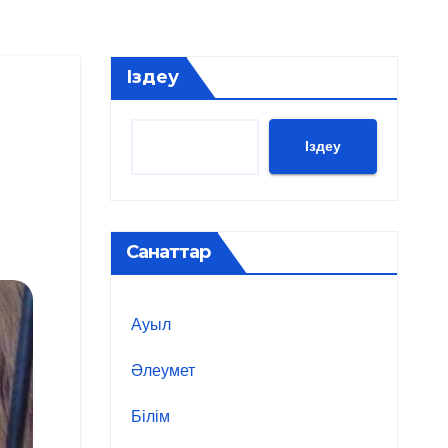
Іздеу
Іздеу
Санаттар
Ауыл
Әлеумет
Білім