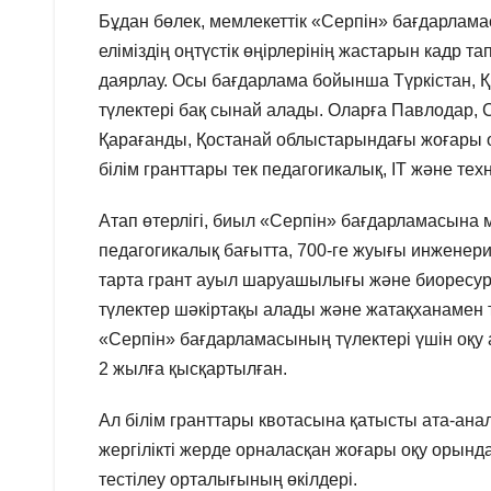
Бұдан бөлек, мемлекеттік «Серпін» бағдарлам
еліміздің оңтүстік өңірлерінің жастарын кадр 
даярлау. Осы бағдарлама бойынша Түркістан,
түлектері бақ сынай алады. Оларға Павлодар, С
Қарағанды, Қостанай облыстарындағы жоғары о
білім гранттары тек педагогикалық, IT және т
Атап өтерлігі, биыл «Серпін» бағдарламасына 
педагогикалық бағытта, 700-ге жуығы инженерия
тарта грант ауыл шаруашылығы және биоресур
түлектер шәкіртақы алады және жатақханамен т
«Серпін» бағдарламасының түлектері үшін оқу а
2 жылға қысқартылған.
Ал білім гранттары квотасына қатысты ата-ана
жергілікті жерде орналасқан жоғары оқу орын
тестілеу орталығының өкілдері.