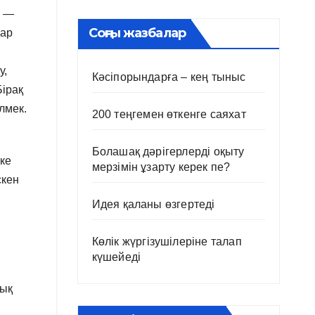
ы —
Соңғы жазбалар
дар
у,
Кәсіпорындарға – кең тыныс
Бірақ
лмек.
200 теңгемен өткенге саяхат
Болашақ дәрігерлерді оқыту
-ке
мерзімін ұзарту керек пе?
скен
Идея қаланы өзгертеді
Көлік жүргізушілеріне талап
күшейеді
тық