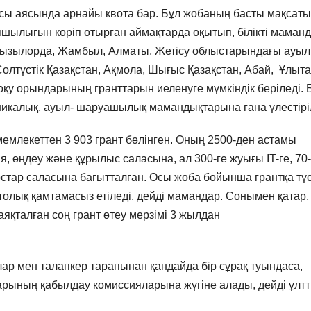
асы аясында арнайы квота бар. Бұл жобаның басты мақсат
тапшылығын көріп отырған аймақтарда оқытып, білікті маман
 Қызылорда, Жамбыл, Алматы, Жетісу облыстарындағы ауыл
олтүстік Қазақстан, Ақмола, Шығыс Қазақстан, Абай, Ұлыта
қу орындарының гранттарын иеленуге мүмкіндік беріледі. 
ехникалық, ауыл- шаруашылық мамандықтарына ғана үлестірі
мемлекеттен 3 903 грант бөлінген. Оның 2500-ден астамы
, өңдеу және құрылыс саласына, ал 300-ге жуығы IT-ге, 70
стар саласына бағытталған. Осы жоба бойынша грантқа тү
олық қамтамасыз етіледі, дейді мамандар. Сонымен қатар,
яқталған соң грант өтеу мерзімі 3 жылдан
лар мен талапкер тарапынан қандайда бір сұрақ туындаса,
дарының қабылдау комиссияларына жүгіне алады, дейді ұлт