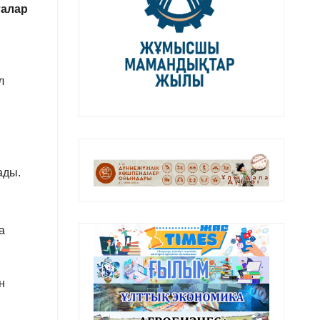
талар
л
ады.
а
н