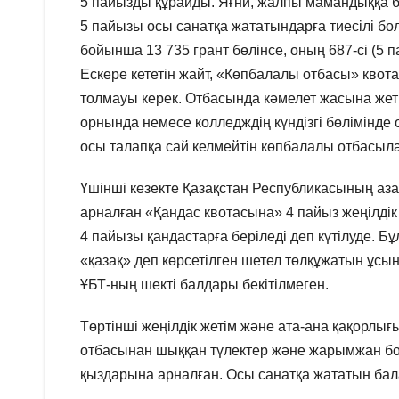
5 пайызды құрайды. Яғни, жалпы мамандыққа б
5 пайызы осы санатқа жататындарға тиесілі б
бойынша 13 735 грант бөлінсе, оның 687-сі (5
Ескере кететін жайт, «Көпбалалы отбасы» квот
толмауы керек. Отбасында кәмелет жасына жетп
орнында немесе колледждің күндізгі бөлімінде 
осы талапқа сай келмейтін көпбалалы отбасыла
Үшінші кезекте Қазақстан Республикасының аз
арналған «Қандас квотасына» 4 пайыз жеңілдік 
4 пайызы қандастарға беріледі деп күтілуде. Б
«қазақ» деп көрсетілген шетел төлқұжатын ұсы
ҰБТ-ның шекті балдары бекітілмеген.
Төртінші жеңілдік жетім және ата-ана қақорлығ
отбасынан шыққан түлектер және жарымжан бо
қыздарына арналған. Осы санатқа жататын бал