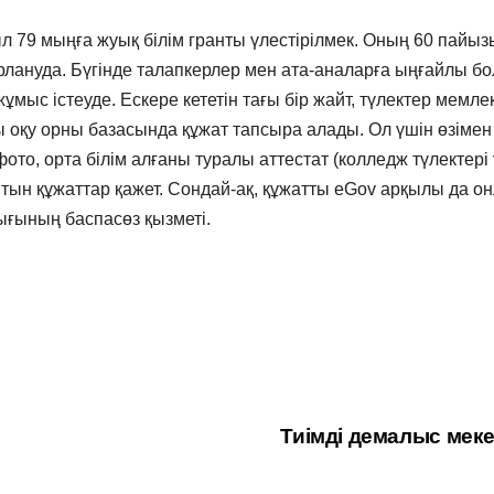
 79 мыңға жуық білім гранты үлестірілмек. Оның 60 пайыз
лануда. Бүгінде талапкерлер мен ата-аналарға ыңғайлы бо
мыс істеуде. Ескере кететін тағы бір жайт, түлектер мемлек
ы оқу орны базасында құжат тапсыра алады. Ол үшін өзімен 
фото, орта білім алғаны туралы аттестат (колледж түлектері
йтын құжаттар қажет. Сондай-ақ, құжатты eGov арқылы да о
лығының баспасөз қызметі.
Тиімді демалыс мек