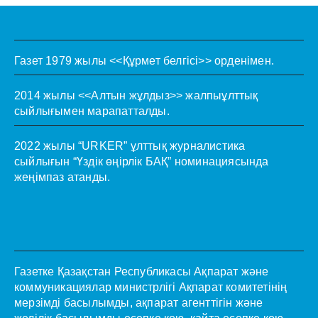
Газет 1979 жылы <<Құрмет белгісі>> орденімен.
2014 жылы <<Алтын жұлдыз>> жалпыұлттық
сыйлығымен марапатталды.
2022 жылы “URKER” ұлттық журналистика
сыйлығын “Үздік өңірлік БАҚ” номинациясында
жеңімпаз атанды.
Газетке Қазақстан Республикасы Ақпарат және
коммуникациялар министрлігі Ақпарат комитетінің
мерзімді басылымды, ақпарат агенттігін және