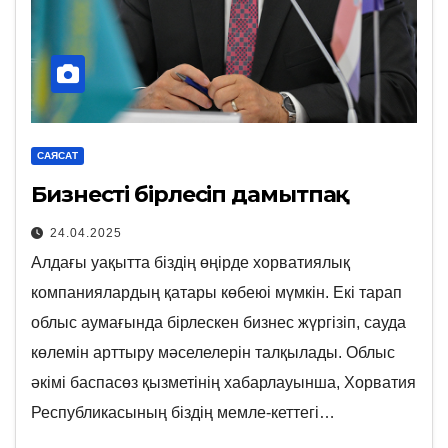
САЯСАТ
Бизнесті бірлесіп дамытпақ
24.04.2025
Алдағы уақытта біздің өңірде хорватиялық
компаниялардың қатары көбеюі мүмкін. Екі тарап
облыс аумағында бірлескен бизнес жүргізіп, сауда
көлемін арттыру мәселелерін талқылады. Облыс
әкімі баспасөз қызметінің хабарлауынша, Хорватия
Республикасының біздің мемле-кеттегі…