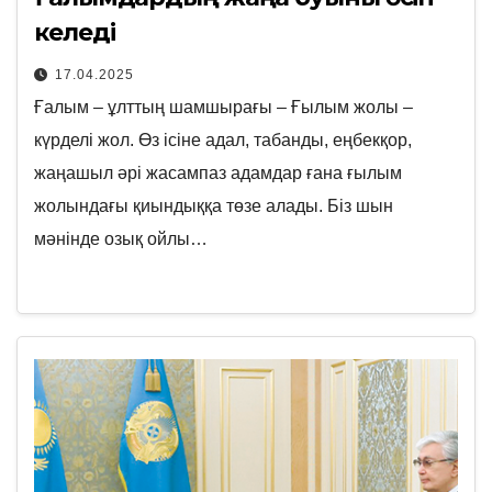
келеді
17.04.2025
Ғалым – ұлттың шамшырағы – Ғылым жолы –
күрделі жол. Өз ісіне адал, табанды, еңбекқор,
жаңашыл әрі жасампаз адамдар ғана ғылым
жолындағы қиындыққа төзе алады. Біз шын
мәнінде озық ойлы…