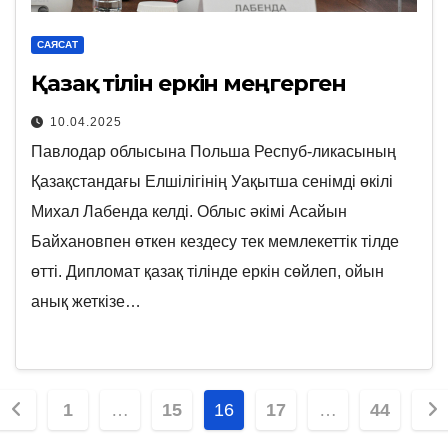
САЯСАТ
Қазақ тілін еркін меңгерген
10.04.2025
Павлодар облысына Польша Респуб-ликасының
Қазақстандағы Елшілігінің Уақытша сенімді өкілі
Михал Лабенда келді. Облыс әкімі Асайын
Байхановпен өткен кездесу тек мемлекеттік тілде
өтті. Дипломат қазақ тілінде еркін сөйлеп, ойын
анық жеткізе…
Posts
1
…
15
16
17
…
44