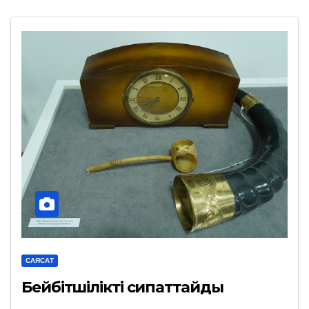
САЯСАТ
Бейбітшілікті сипаттайды