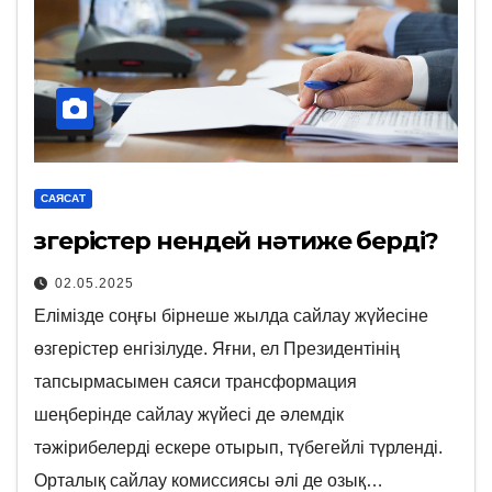
САЯСАТ
Өзгерістер нендей нәтиже берді?
02.05.2025
Елімізде соңғы бірнеше жылда сайлау жүйесіне
өзгерістер енгізілуде. Яғни, ел Президентінің
тапсырмасымен саяси трансформация
шеңберінде сайлау жүйесі де әлемдік
тәжірибелерді ескере отырып, түбегейлі түрленді.
Орталық сайлау комиссиясы әлі де озық…