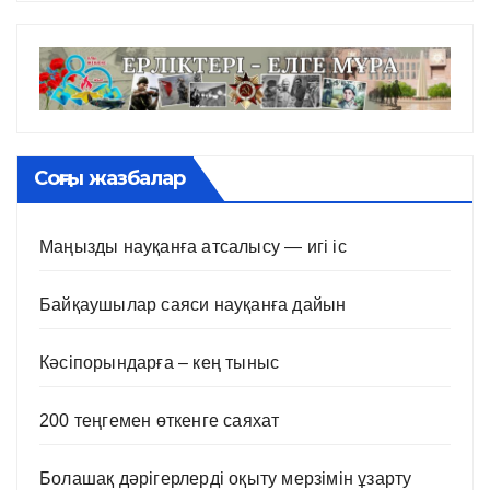
Соңғы жазбалар
Маңызды науқанға атсалысу — игі іс
Байқаушылар саяси науқанға дайын
Кәсіпорындарға – кең тыныс
200 теңгемен өткенге саяхат
Болашақ дәрігерлерді оқыту мерзімін ұзарту