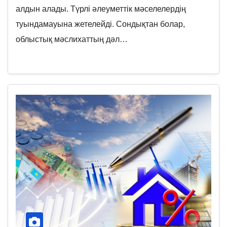
алдын алады. Түрлі әлеуметтік мәселелердің
туындамауына жетелейді. Сондықтан болар,
облыстық мәслихаттың дәл…