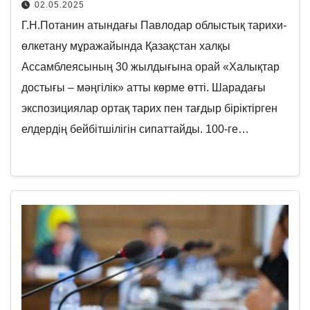
02.05.2025
Г.Н.Потанин атындағы Павлодар облыстық тарихи-
өлкетану мұражайында Қазақстан халқы
Ассамблеясының 30 жылдығына орай «Халықтар
достығы – мәңгілік» атты көрме өтті. Шарадағы
экспозициялар ортақ тарих пен тағдыр біріктірген
елдердің бейбітшілігін сипаттайды. 100-ге…