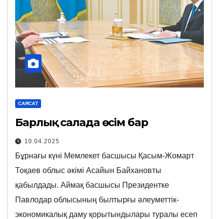
САЯСАТ
Барлық салада өсім бар
10.04.2025
Бұрнағы күні Мемлекет басшысы Қасым-Жомарт
Тоқаев облыс әкімі Асайын Байхановты
қабылдады. Аймақ басшысы Президентке
Павлодар облысының былтырғы әлеуметтік-
экономикалық даму қорытындылары туралы есеп