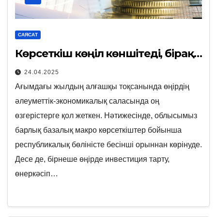
САЯСАТ
Көрсеткіш көңіл көншітеді, бірақ…
24.04.2025
Ағымдағы жылдың алғашқы тоқсанында өңірдің
әлеуметтік-экономикалық саласында оң
өзгерістерге қол жеткен. Нәтижесінде, облысымыз
барлық базалық макро көрсеткіштер бойынша
республикалық бөліністе бесінші орыннан көрінуде.
Десе де, бірнеше өңірде инвестиция тарту,
өнеркәсіп…