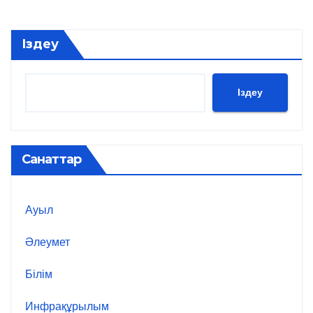
pagination
Іздеу
Іздеу
Санаттар
Ауыл
Әлеумет
Білім
Инфрақұрылым