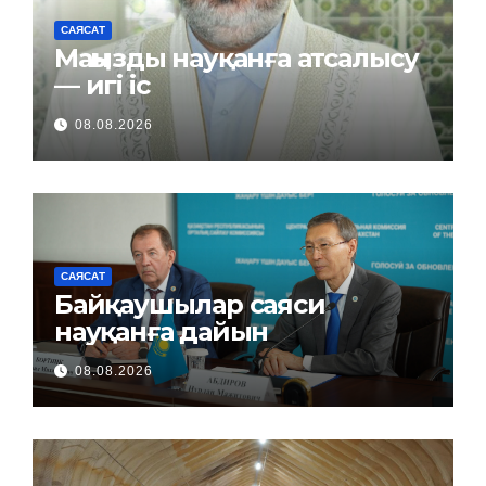
САЯСАТ
Маңызды науқанға атсалысу
— игі іс
08.08.2026
САЯСАТ
Байқаушылар саяси
науқанға дайын
08.08.2026