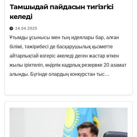
Тамшыдай пайдасын тигізгісі
келеді
24.04.2025
Ұтымды ұсынысы мен тың идеялары бар, алған
білімі, тәжірибесі де басқарушылық қызметте
айтарлықтай өзгеріс әкеледі деген жастар өткен
жылы іріктеліп, өңірлік кадрлық резервке 20 азамат
алынды. Бүгінде олардың конкурстан тыс…