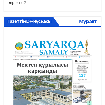
керек пе?
Мұрағат
Газеттің PDF-нұсқасы