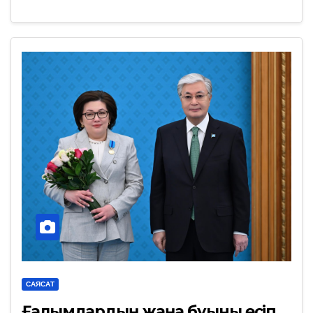
САЯСАТ
Ғалымдардың жаңа буыны өсіп