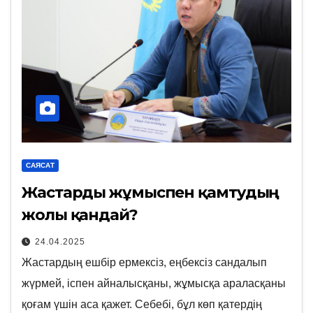
САЯСАТ
Жастарды жұмыспен қамтудың
жолы қандай?
24.04.2025
Жастардың ешбір ермексіз, еңбексіз сандалып
жүрмей, іспен айналысқаны, жұмысқа араласқаны
қоғам үшін аса қажет. Себебі, бұл көп қатердің