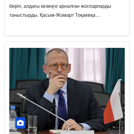
беріп, алдағы кезеңге арналған жоспарларды
таныстырды. Қасым-Жомарт Тоқаевқа…