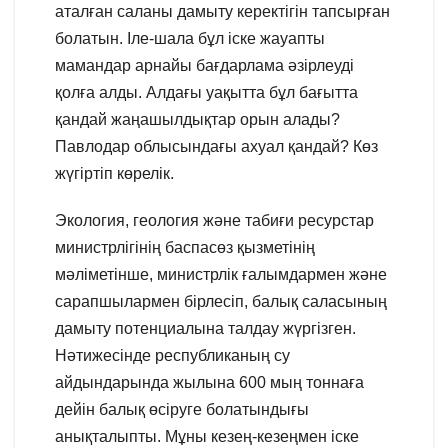
аталған саланы дамыту керектігін тапсырған
болатын. Іле-шала бұл іске жауапты
мамандар арнайы бағдарлама әзірлеуді
қолға алды. Алдағы уақытта бұл бағытта
қандай жаңашылдықтар орын алады?
Павлодар облысындағы ахуал қандай? Көз
жүгіртіп көрелік.
Экология, геология және табиғи ресурстар
министрлігінің баспасөз қызметінің
мәліметінше, министрлік ғалымдармен және
сарапшылармен бірлесіп, балық саласының
дамыту потенциалына талдау жүргізген.
Нәтижесінде республиканың су
айдындарында жылына 600 мың тоннаға
дейін балық өсіруге болатындығы
анықталыпты. Мұны кезең-кезеңмен іске