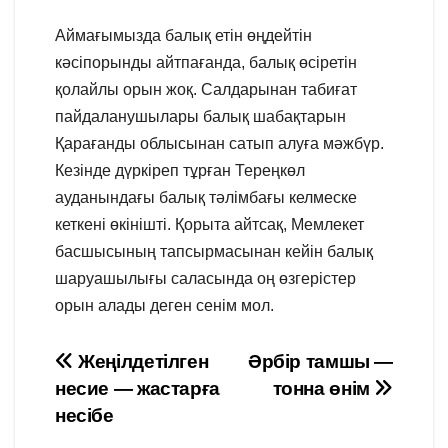
Аймағымызда балық етін өңдейтін
кәсіпорынды айтпағанда, балық өсіретін
қолайлы орын жоқ. Салдарынан табиғат
пайдаланушылары балық шабақтарын
Қарағанды облысынан сатып алуға мәжбүр.
Кезінде дүркіреп тұрған Тереңкөл
ауданындағы балық тәлімбағы келмеске
кеткені өкінішті. Қорыта айтсақ, Мемлекет
басшысының тапсырмасынан кейін балық
шаруашылығы саласында оң өзгерістер
орын алады деген сенім мол.
Навигация
Жеңілдетілген
Әрбір тамшы —
несие — жастарға
тонна өнім
по
несібе