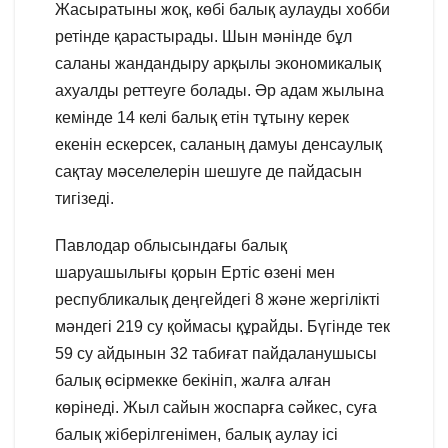
Жасыратыны жоқ, көбі балық аулауды хобби
ретінде қарастырады. Шын мәнінде бұл
саланы жандандыру арқылы экономикалық
ахуалды реттеуге болады. Әр адам жылына
кемінде 14 келі балық етін тұтыну керек
екенін ескерсек, саланың дамуы денсаулық
сақтау мәселелерін шешуге де пайдасын
тигізеді.
Павлодар облысындағы балық
шаруашылығы қорын Ертіс өзені мен
республикалық деңгейдегі 8 және жергілікті
мәндегі 219 су қоймасы құрайды. Бүгінде тек
59 су айдынын 32 табиғат пайдаланушысы
балық өсірмекке бекініп, жалға алған
көрінеді. Жыл сайын жоспарға сәйкес, суға
балық жіберілгенімен, балық аулау ісі