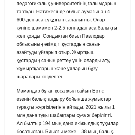
педагогикалық университетінің ғалымдарын
тартқан. Нәтижесінде облыс аумағынан 4
600-ден аса суқұзғын саналыпты. Олар
күніне шамамен 2-2,5 тоннадан аса балықты
жеп қояды. Сондықтан биыл Павлодар
облысының әкімдігі құстардың санын
азайтуды ұйғарып отыр. Жыртқыш
құстардың санын реттеу үшін оларды ату,
жұмыртқаларын және ұяларын бұзу
шаралары көзделген.
Мамандар бұған қоса жыл сайын Ертіс
өзенін балықтандыру бойынша жұмыстар
тұрақты жүргізілетінін айтады. 2021 жылы 1
млн дана тұқы шабақтары суға жіберіліпті.
Ал былтыр 194 мың дана екіжылдық тұқылар
босатылған. Биылғы меже – 38 мың балық.