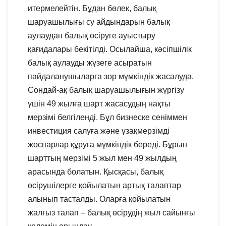
итермелейтін. Бұдан бөлек, балық
шаруашылығы су айдындарын балық
аулаудан балық өсіруге ауыстыру
қағидалары бекітілді. Осылайша, кәсіпшілік
балық аулауды жүзеге асыратын
пайдаланушыларға зор мүмкіндік жасалуда.
Сондай-ақ балық шаруашылығын жүргізу
үшін 49 жылға шарт жасасудың нақты
мерзімі белгіленді. Бұл бизнеске сеніммен
инвестиция салуға және ұзақмерзімді
жоспарлар құруға мүмкіндік береді. Бұрын
шарттың мерзімі 5 жыл мен 49 жылдың
арасында болатын. Қысқасы, балық
өсірушілерге қойылатын артық талаптар
алынып тасталды. Оларға қойылатын
жалғыз талап – балық өсірудің жыл сайынғы