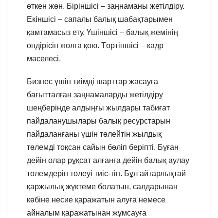
өткен жөн. Біріншісі – заңнаманы жетілдіру.
Екіншісі – сапалы балық шабақтарымен
қамтамасыз ету. Үшіншісі – балық жемінің
өндірісін жолға қою. Төртіншісі – кадр
мәселесі.
Бизнес үшін тиімді шарттар жасауға
бағытталған заңнамаларды жетілдіру
шеңберінде алдыңғы жылдары табиғат
пайдаланушылары балық ресурстарын
пайдаланғаны үшін төлейтін жылдық
төлемді тоқсан сайын бөліп беріпті. Бұған
дейін олар рұқсат алғанға дейін балық аулау
төлемдерін төлеуі тиіс-тін. Бұл айтарлықтай
қаржылық жүктеме болатын, салдарынан
көбіне несие қаражатын алуға немесе
айналым қаражатынан жұмсауға