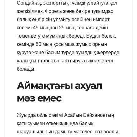
Сондай-ақ, экспорттық түсімді ұлғайтуға қол
жеткізілмек. Форель және бекіре тұқымдас
балық өндірісін ұлғайту есебінен импорт
көлемі 45 мыңнан 25 мың тоннаға дейін
төмендетуге мүмкіндік береді. Бұдан бөлек,
кемінде 50 мың қосымша жұмыс орнын
құруға және басым түрде ауылдық жерлерде
халықтың табысын арттыруға ықпал ететін
болады.
Аймақтағы ахуал
мәз емес
Жуырда облыс әкімі Асайын Байхановтың
қатысуымен өткен жиында балық
шаруашылығын дамыту мәселесі сөз болды.