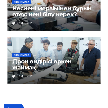
ЭКОНОМИКА
Несиені мерзімінен бұрын
өтеу: нені білу керек?
ТАМ 6, 2026
ЭКОНОМИКА
Дрон өндірісі өркен
жаймақ
ТАМ 6, 2026