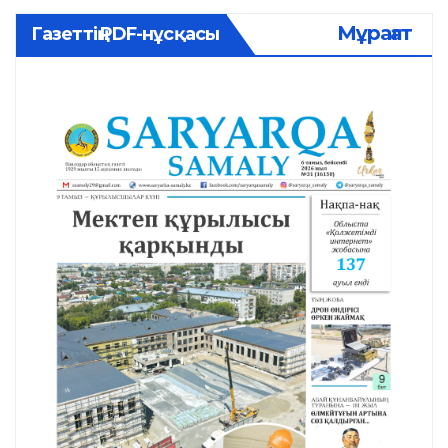
Мұрағат
Газеттің PDF-нұсқасы