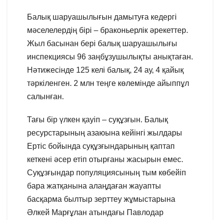
Балық шаруашылығын дамытуға кедергі
мәселелердің бірі – браконьерлік әрекеттер.
Жыл басынан бері балық шаруашылығы
инспекциясы 96 заңбұзушылықты анықтаған.
Нәтижесінде 125 келі балық, 24 ау, 4 қайық
тәркіленген. 2 млн теңге көлемінде айыппұл
салынған.
Тағы бір үлкен қауіп – суқұзғын. Балық
ресурстарының азаюына кейінгі жылдары
Ертіс бойында суқұзғындарының қаптап
кеткені әсер етіп отырғаны жасырын емес.
Суқұзғындар популяциясының тым көбейіп
бара жатқанына алаңдаған жауапты
басқарма былтыр зерттеу жұмыстарына
Әлкей Марғұлан атындағы Павлодар