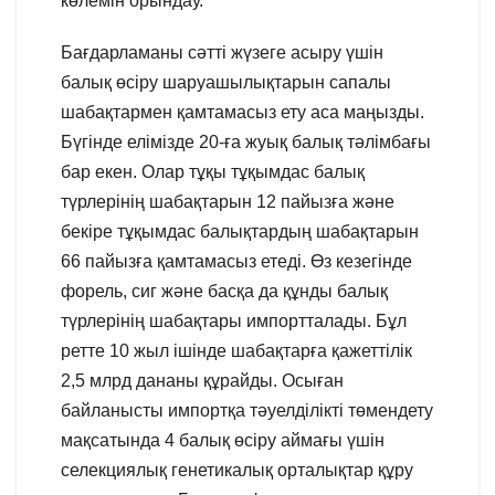
көлемін орындау.
Бағдарламаны сәтті жүзеге асыру үшін
балық өсіру шаруашылықтарын сапалы
шабақтармен қамтамасыз ету аса маңызды.
Бүгінде елімізде 20-ға жуық балық тәлімбағы
бар екен. Олар тұқы тұқымдас балық
түрлерінің шабақтарын 12 пайызға және
бекіре тұқымдас балықтардың шабақтарын
66 пайызға қамтамасыз етеді. Өз кезегінде
форель, сиг және басқа да құнды балық
түрлерінің шабақтары импортталады. Бұл
ретте 10 жыл ішінде шабақтарға қажеттілік
2,5 млрд дананы құрайды. Осыған
байланысты импортқа тәуелділікті төмендету
мақсатында 4 балық өсіру аймағы үшін
селекциялық генетикалық орталықтар құру