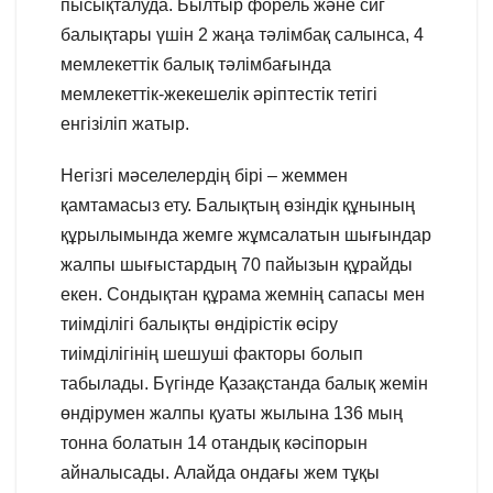
пысықталуда. Былтыр форель және сиг
балықтары үшін 2 жаңа тәлімбақ салынса, 4
мемлекеттік балық тәлімбағында
мемлекеттік-жекешелік әріптестік тетігі
енгізіліп жатыр.
Негізгі мәселелердің бірі – жеммен
қамтамасыз ету. Балықтың өзіндік құнының
құрылымында жемге жұмсалатын шығындар
жалпы шығыстардың 70 пайызын құрайды
екен. Сондықтан құрама жемнің сапасы мен
тиімділігі балықты өндірістік өсіру
тиімділігінің шешуші факторы болып
табылады. Бүгінде Қазақстанда балық жемін
өндірумен жалпы қуаты жылына 136 мың
тонна болатын 14 отандық кәсіпорын
айналысады. Алайда ондағы жем тұқы