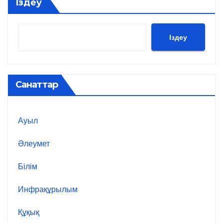
Іздеу
Іздеу
Санаттар
Ауыл
Әлеумет
Білім
Инфрақұрылым
Құқық