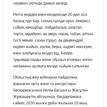
«ермек» ретінде дамып келеді.
Негізі өңірдің өзен-көлдерінде 20-дан аса
балық түрі бар, соның ішінде орыс бекiресi,
сүйрiк, көкшұбар, пайдабалық, шортан,
торта, аққайран, ақ амур, оңғақ, табан, алтын
түсті мөңке, сазан (тұқы), ақ дөңмаңдай,
кәдімгі жайын, нәлiм, берш, кәдімгі көксерке,
өзен алабұғасы кездеседі. Бекіре
тұқымдастарды және «Қызыл кітапқа» енген
нельманы аулауға мүлде тыйым салынған.
Облыстық жер қойнауын пайдалану,
қоршаған орта және су ресурстары
басқармасының бөлім басшысы Жасұлан
Жұмашевтің айтуынша, бағдарламаға
сәйкес 2030 жылға дейін жылына 10 мың