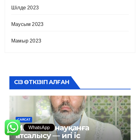
Шілде 2023
Маусым 2023
Мамыр 2023
СІЗ ӨТКІЗІП АЛҒАН
САЯСАТ
Маңызды науқанға
WhatsApp
атсалысу — игі іс