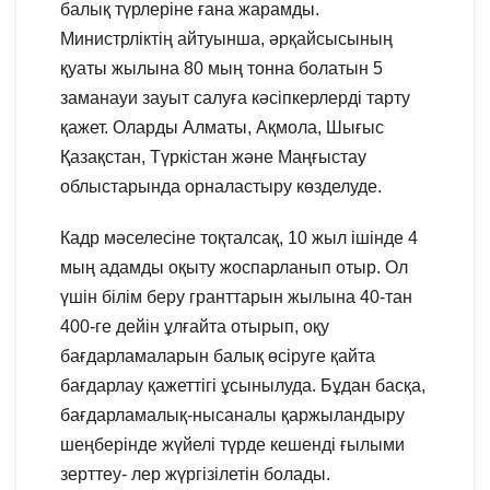
балық түрлеріне ғана жарамды.
Министрліктің айтуынша, әрқайсысының
қуаты жылына 80 мың тонна болатын 5
заманауи зауыт салуға кәсіпкерлерді тарту
қажет. Оларды Алматы, Ақмола, Шығыс
Қазақстан, Түркістан және Маңғыстау
облыстарында орналастыру көзделуде.
Кадр мәселесіне тоқталсақ, 10 жыл ішінде 4
мың адамды оқыту жоспарланып отыр. Ол
үшін білім беру гранттарын жылына 40-тан
400-ге дейін ұлғайта отырып, оқу
бағдарламаларын балық өсіруге қайта
бағдарлау қажеттігі ұсынылуда. Бұдан басқа,
бағдарламалық-нысаналы қаржыландыру
шеңберінде жүйелі түрде кешенді ғылыми
зерттеу- лер жүргізілетін болады.