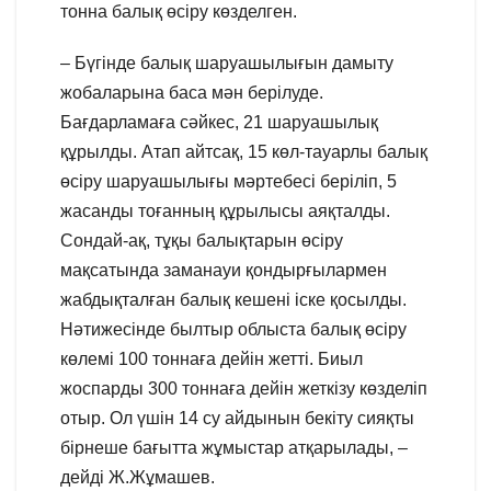
тонна балық өсіру көзделген.
– Бүгінде балық шаруашылығын дамыту
жобаларына баса мән берілуде.
Бағдарламаға сәйкес, 21 шаруашылық
құрылды. Атап айтсақ, 15 көл-тауарлы балық
өсіру шаруашылығы мәртебесі беріліп, 5
жасанды тоғанның құрылысы аяқталды.
Сондай-ақ, тұқы балықтарын өсіру
мақсатында заманауи қондырғылармен
жабдықталған балық кешені іске қосылды.
Нәтижесінде былтыр облыста балық өсіру
көлемі 100 тоннаға дейін жетті. Биыл
жоспарды 300 тоннаға дейін жеткізу көзделіп
отыр. Ол үшін 14 су айдынын бекіту сияқты
бірнеше бағытта жұмыстар атқарылады, –
дейді Ж.Жұмашев.