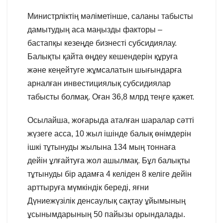
Министрліктің мәліметінше, саланы табысты
дамытудың аса маңызды факторы –
бастапқы кезеңде бизнесті субсидиялау.
Балықты қайта өңдеу кешендерін құруға
және кеңейтуге жұмсалатын шығындарға
арналған инвестициялық субсидиялар
табысты болмақ. Оған 36,8 млрд теңге қажет.
Осылайша, жоғарыда аталған шаралар сәтті
жүзеге асса, 10 жыл ішінде балық өнімдерін
ішкі тұтынуды жылына 134 мың тоннаға
дейін ұлғайтуға жол ашылмақ. Бұл балықты
тұтынуды бір адамға 4 келіден 8 келіге дейін
арттыруға мүмкіндік береді, яғни
Дүниежүзілік денсаулық сақтау ұйымының
ұсынымдарының 50 пайызы орындалады.