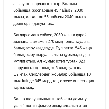
асыру жоспарланып отыр. Болжам
бойынша, жоспардың 45 пайызы 2030
жылы, ал қалған 55 пайызы 2040 жылға
дейін орындалуы тиіс.
Бағдарламаға сәйкес, 2030 жылға қарай
жылына шамамен 270 мың тонна тауарлы
балық өсіру көзделуде. Бұл ретте, 545 жаңа
балық өсіру шаруашылығы құрылады деп
күтіліп отыр. Ал жұмыс істеп тұрған 323
шаруашылық толық жобалық қуатына
шықпақ. Өңірлердегі жобалар бойынша 10
жыл ішінде 345 млрд теңге жеке инвестиция
тартылмақ.
Балық шаруашылығын табысты дамыту
үшін 4 негізгі фактор анықталғанын атап