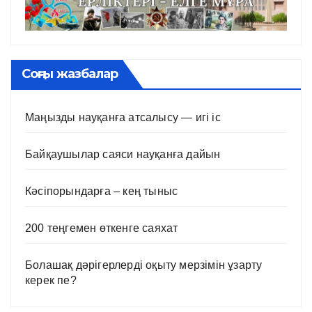
Соңғы жазбалар
Маңызды науқанға атсалысу — игі іс
Байқаушылар саяси науқанға дайын
Кәсіпорындарға – кең тыныс
200 теңгемен өткенге саяхат
Болашақ дәрігерлерді оқыту мерзімін ұзарту
керек пе?