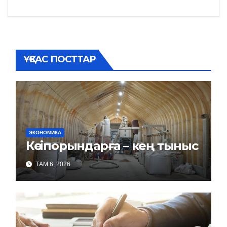
записям
ҰҚСАС ПОСТТАР
ЭКОНОМИКА
Кәсіпорындарға – кең тыныс
ТАМ 6, 2026