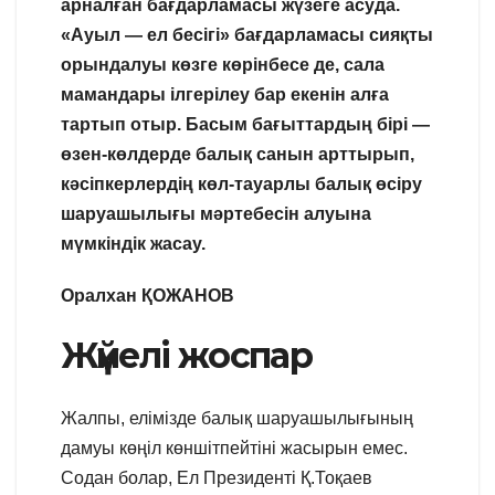
арналған бағдарламасы жүзеге асуда.
«Ауыл — ел бесігі» бағдарламасы сияқты
орындалуы көзге көрінбесе де, сала
мамандары ілгерілеу бар екенін алға
тартып отыр. Басым бағыттардың бірі —
өзен-көлдерде балық санын арттырып,
кәсіпкерлердің көл-тауарлы балық өсіру
шаруашылығы мәртебесін алуына
мүмкіндік жасау.
Оралхан ҚОЖАНОВ
Жүйелі жоспар
Жалпы, елімізде балық шаруашылығының
дамуы көңіл көншітпейтіні жасырын емес.
Содан болар, Ел Президенті Қ.Тоқаев