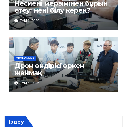
Несиені мерзімінен бұрын
өтеу: нені білу керек?
ТАМ 6, 2026
ЭКОНОМИКА
Дрон өндірісі өркен
жаймақ
ТАМ 6, 2026
Іздеу