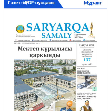
Мұрағат
Газеттің PDF-нұсқасы