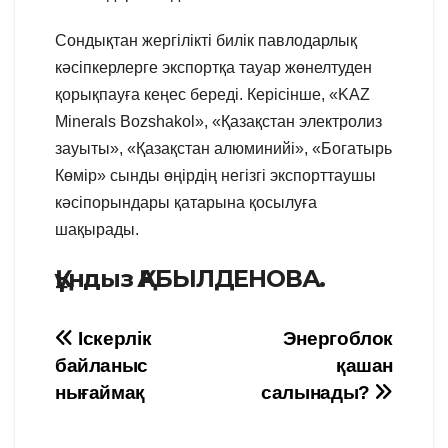
Сондықтан жергілікті билік павлодарлық
кәсіпкерлерге экспортқа тауар жөнелтуден
қорықпауға кеңес береді. Керісінше, «KAZ
Minerals Bozshakol», «Қазақстан электролиз
зауыты», «Қазақстан алюминийі», «Богатырь
Көмір» сынды өңірдің негізгі экспорттаушы
кәсіпорындары қатарына қосылуға
шақырады.
Құндыз ҚАБЫЛДЕНОВА.
Навигация
Іскерлік
Энергоблок
байланыс
қашан
по
нығаймақ
салынады?
записям