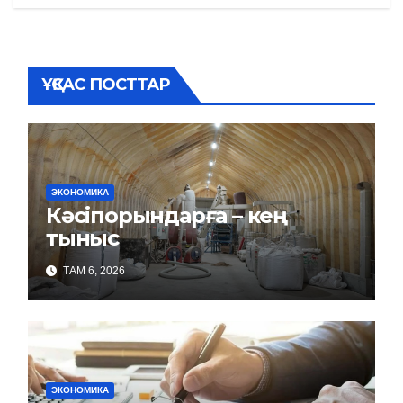
ҰҚСАС ПОСТТАР
ЭКОНОМИКА
Кәсіпорындарға – кең
тыныс
ТАМ 6, 2026
ЭКОНОМИКА