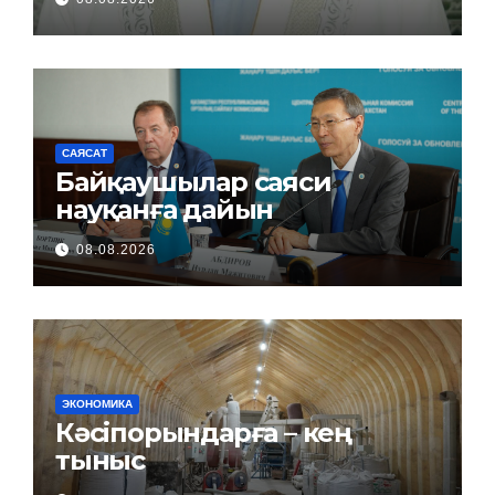
САЯСАТ
Байқаушылар саяси
науқанға дайын
08.08.2026
ЭКОНОМИКА
Кәсіпорындарға – кең
тыныс