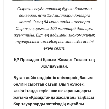
Сыртқы сауда-саттық бұрын болмаған
деңгейге, яғни 136 миллиард долларға
жетті. Оның 84 миллиарды – экспорт.
Сыртқы қорымыз 100 миллиард долларға
жуықтады. Бұл, ең алдымен, экономикалық
тұрақтылығымыздың аса маңызды кепілі
екені сөзсіз.
ҚР Президенті Қасым-Жомарт Тоқаевтың
Жолдауынан.
Бұған дейін өндірістік өнімдердің басым
бөлігін сырттан сатып алып жүрсек,
қазіргі таңда керісінше шекараның арғы
жағына «Қазақстанда жасалған» таңбасы
бар тауарларды жеткізудің оңтайлы