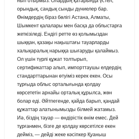
нып отырмыз. Олардың қатарында үстел,
орындық, сандық сынды дүниелер бар.
Өнімдердің біраз бөлігі Астана, Алматы,
Шымкент қалалары мен басқа да облыстарға
жеткізіледі. Ендігі ретте өз қолымыздан
шыққан, қазақы нақыштағы тауарларды
халықаралық нарыққа шығаруды қалаймыз.
Ол үшін түрлі құжат толтырып,
сертификаттар алып, импорттаушы елдердің
стандарттарынан өтуіміз керек екен. Осы
тұрғыда облыс орталығында қолдау
көрсететін арнайы орталық құрылса, жөн
болар еді. Әйтпегенде, қайда барып, қандай
құжаттар алатынымызды білмей жатамыз.
Иә, біздің тауар — өндірістік өнім емес. Дей
тұрғанмен, бізге де қолдау көрсетілсе екен
дейміз, — дейді жеке кәсіпкер Қуаныш