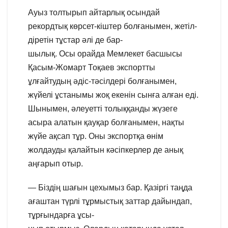
Ауыз толтырып айтарлық осындай
рекордтық көрсет-кіштер болғанымен, жетіл-
діретін тұстар әлі де бар-
шылық. Осы орайда Мемлекет басшысы
Қасым-Жомарт Тоқаев экспортты
ұлғайтудың әдіс-тәсілдері болғанымен,
жүйелі ұстанымы жоқ екенін сынға алған еді.
Шынымен, әлеуетті толыққанды жүзеге
асыра алатын қауқар болғанымен, нақты
жүйе ақсап тұр. Оны экспортқа өнім
жолдауды қалайтын кәсіпкерлер де анық
аңғарып отыр.
— Біздің шағын цехымыз бар. Қазіргі таңда
ағаштан түрлі тұрмыстық заттар дайындап,
тұрғындарға ұсы-