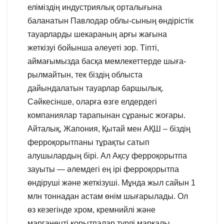
еліміздің индустриялық орталығына
баланатын Павлодар облы-сының өндірістік
тауарларды шекараның арғы жағына
жеткізуі бойынша әлеуеті зор. Тіпті,
аймағымызда басқа мемлекеттерде шыға-
рылмайтын, тек біздің облыста
дайындалатын тауарлар баршылық.
Сәйкесінше, оларға өзге елдердегі
компаниялар тарапынан сұраныс жоғары.
Айталық, Жапония, Қытай мен АҚШ – біздің
ферроқорытпаны тұрақты сатып
алушылардың бірі. Ал Ақсу ферроқорытпа
зауыты — әлемдегі ең ірі ферроқорытпа
өндіруші және жеткізуші. Мұнда жыл сайын 1
млн тоннадан астам өнім шығарылады. Ол
өз кезегінде хром, кремнийлі және
марганецті қорытпалар түрлі маркалы