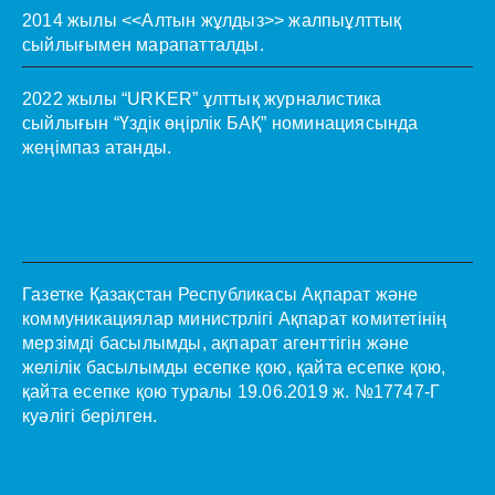
2014 жылы <<Алтын жұлдыз>> жалпыұлттық
сыйлығымен марапатталды.
2022 жылы “URKER” ұлттық журналистика
сыйлығын “Үздік өңірлік БАҚ” номинациясында
жеңімпаз атанды.
Газетке Қазақстан Республикасы Ақпарат және
коммуникациялар министрлігі Ақпарат комитетінің
мерзімді басылымды, ақпарат агенттігін және
желілік басылымды есепке қою, қайта есепке қою,
қайта есепке қою туралы 19.06.2019 ж. №17747-Г
куәлігі берілген.