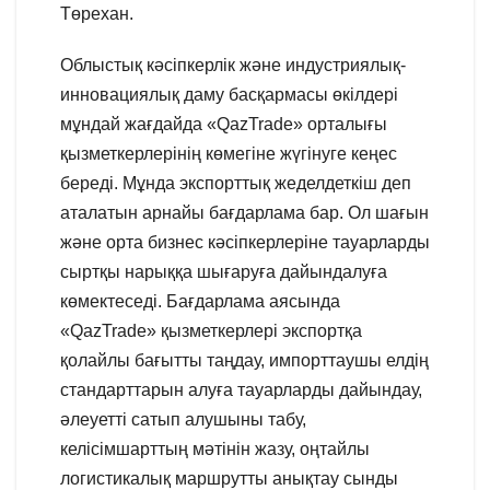
Төрехан.
Облыстық кәсіпкерлік және индустриялық-
инновациялық даму басқармасы өкілдері
мұндай жағдайда «QazTrade» орталығы
қызметкерлерінің көмегіне жүгінуге кеңес
береді. Мұнда экспорттық жеделдеткіш деп
аталатын арнайы бағдарлама бар. Ол шағын
және орта бизнес кәсіпкерлеріне тауарларды
сыртқы нарыққа шығаруға дайындалуға
көмектеседі. Бағдарлама аясында
«QazTrade» қызметкерлері экспортқа
қолайлы бағытты таңдау, импорттаушы елдің
стандарттарын алуға тауарларды дайындау,
әлеуетті сатып алушыны табу,
келісімшарттың мәтінін жазу, оңтайлы
логистикалық маршрутты анықтау сынды