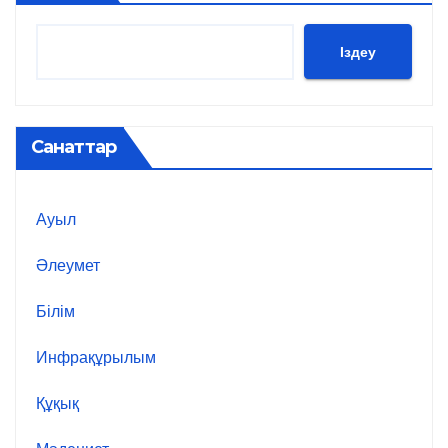
Іздеу
Санаттар
Ауыл
Әлеумет
Білім
Инфрақұрылым
Құқық