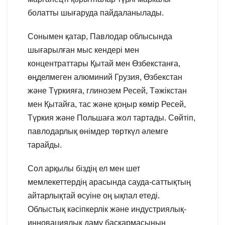
болатты шығаруда пайдаланылады.
Сонымен қатар, Павлодар облысында
шығарылған мыс кендері мен
концентраттары Қытай мен Өзбекстанға,
өңделмеген алюминий Грузия, Өзбекстан
және Түркияға, глинозем Ресей, Тәжікстан
мен Қытайға, тас және қоңыр көмір Ресей,
Түркия және Польшаға жол тартады. Сөйтіп,
павлодарлық өнімдер төрткүл әлемге
тарайды.
Сол арқылы біздің ел мен шет
мемлекеттердің арасында сауда-саттықтың
айтарлықтай өсуіне оң ықпал етеді.
Облыстық кәсіпкерлік және индустриялық-
инновациялық даму басқармасының