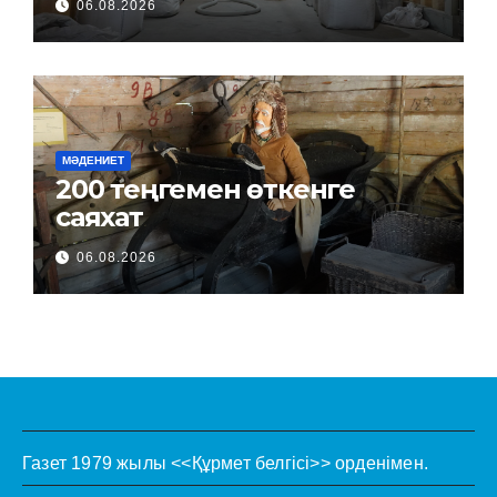
06.08.2026
МӘДЕНИЕТ
200 теңгемен өткенге
саяхат
06.08.2026
Газет 1979 жылы <<Құрмет белгісі>> орденімен.