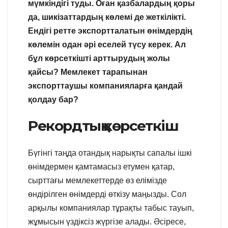
мүмкіндігі туды. Оған қазбалардың қоры
да, шикізаттардың көлемі де жеткілікті.
Ендігі ретте экспортталатын өнімдердің
көлемін одан әрі еселей түсу керек. Ал
бұл көрсеткішті арттырудың жолы
қайсы? Мемлекет тарапынан
экспорттаушы компанияларға қандай
қолдау бар?
Рекордтық көрсеткіш
Бүгінгі таңда отандық нарықты сапалы ішкі
өнімдермен қамтамасыз етумен қатар,
сырттағы мемлекеттерде өз елімізде
өндірілген өнімдерді өткізу маңызды. Сол
арқылы компаниялар тұрақты табыс тауып,
жұмысын үздіксіз жүргізе алады. Әсіресе,