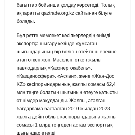
бағыттар бойынша қолдау көрсетеді. Толық
ақпаратты qaztrade.org.kz сайтынан білуге
болады.
Бұл ретте мемлекет кәсіпкерлердің өнімді
экспортқа шығару кезінде жұмсаған
шығындарының бір бөлігін өтейтінін ерекше
атап өткен жөн. Мәселен, өткен жылы
павлодарлық «Қазэнергокабель»,
«Казценосфера», «Аслан», және «Жан-Дос
KZ» кәсіпорындарының жалпы сомасы 62,4
млн теңге болатын шығынын өтеуге қатысты
өтінімдер мақұлданды. Жалпы, аталған
бағдарлама басталған 2010 жылдан 2023
жылға дейін облыс кәсіпорындарына жалпы
сомасы 1 млрд теңгеден астам экспорттық
шығындар өтелді.