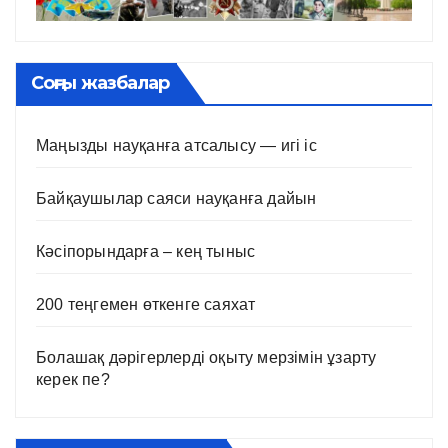
Соңғы жазбалар
Маңызды науқанға атсалысу — игі іс
Байқаушылар саяси науқанға дайын
Кәсіпорындарға – кең тыныс
200 теңгемен өткенге саяхат
Болашақ дәрігерлерді оқыту мерзімін ұзарту
керек пе?