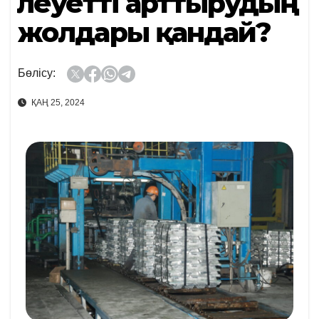
Әлеуетті арттырудың
жолдары қандай?
Бөлісу:
ҚАҢ 25, 2024