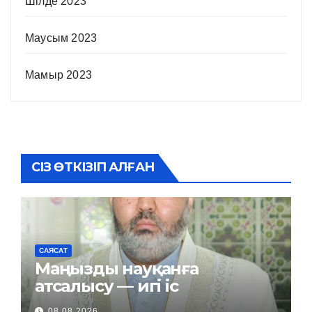
Шілде 2023
Маусым 2023
Мамыр 2023
СІЗ ӨТКІЗІП АЛҒАН
САЯСАТ
Маңызды науқанға
атсалысу — игі іс
08.08.2026