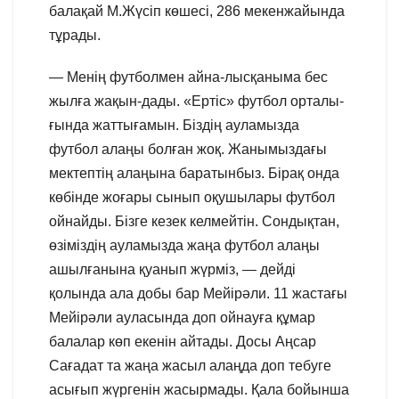
балақай М.Жүсіп көшесі, 286 мекенжайында
тұрады.
— Менің футболмен айна-лысқаныма бес
жылға жақын-дады. «Ертіс» футбол орталы-
ғында жаттығамын. Біздің ауламызда
футбол алаңы болған жоқ. Жанымыздағы
мектептің алаңына баратынбыз. Бірақ онда
көбінде жоғары сынып оқушылары футбол
ойнайды. Бізге кезек келмейтін. Сондықтан,
өзіміздің ауламызда жаңа футбол алаңы
ашылғанына қуанып жүрміз, — дейді
қолында ала добы бар Мейірәли. 11 жастағы
Мейірәли ауласында доп ойнауға құмар
балалар көп екенін айтады. Досы Аңсар
Сағадат та жаңа жасыл алаңда доп тебуге
асығып жүргенін жасырмады. Қала бойынша