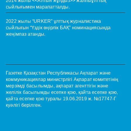
2014 жылы <<Алтын жұлдыз>> жалпыұлттық
сыйлығымен марапатталды.
2022 жылы “URKER” ұлттық журналистика
сыйлығын “Үздік өңірлік БАҚ” номинациясында
жеңімпаз атанды.
Газетке Қазақстан Республикасы Ақпарат және
коммуникациялар министрлігі Ақпарат комитетінің
мерзімді басылымды, ақпарат агенттігін және
желілік басылымды есепке қою, қайта есепке қою,
қайта есепке қою туралы 19.06.2019 ж. №17747-Г
куәлігі берілген.