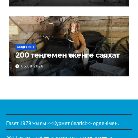
МӘДЕНИЕТ
200 теңгемен өткенге саяхат
06.08.2026
Газет 1979 жылы <<Құрмет белгісі>> орденімен.