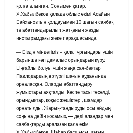
қолға алынған. Сонымен қатар,
Х.Хабылбеков қалада облыс әкімі Асайын
Байхановтың қолдауымен 10 шағын саябақ
та абаттандырылып жатқанын жазды
инстаграмдағы жеке парақшасында.
— Біздің міндетіміз – қала тұрғындары үшін
барынша көп демалыс орындарын құру.
Ыңғайлы болуы үшін жаңа сая-бақтар
Павлодардың әртүрлі шағын ауданында
орналасқан. Оларды абаттандыру
жұмыстары аяқталды. Кеспе тасы төселді,
орындықтар, қоқыс жәшіктері, шамдар
орнатылды. Жарық-тандыруды осы айдың
соңына дейін қосамыз, — деді алаңдар мен
саябақтарды аралаған қала әкімі
Х.Хабылбеков. Шаһар басшысы шағын