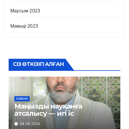
Маусым 2023
Мамыр 2023
СІЗ ӨТКІЗІП АЛҒАН
САЯСАТ
Маңызды науқанға
атсалысу — игі іс
08.08.2026