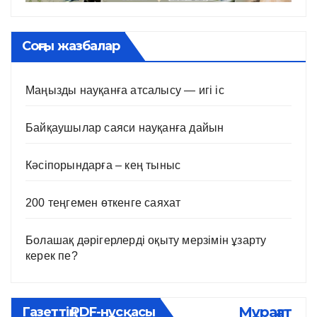
Соңғы жазбалар
Маңызды науқанға атсалысу — игі іс
Байқаушылар саяси науқанға дайын
Кәсіпорындарға – кең тыныс
200 теңгемен өткенге саяхат
Болашақ дәрігерлерді оқыту мерзімін ұзарту
керек пе?
Мұрағат
Газеттің PDF-нұсқасы