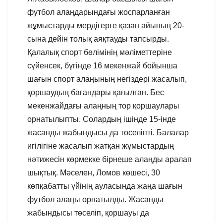
футбол алаңдарындағы жоспарланған
жұмыстарды мердігерге қазан айының 20-
сына дейін толық аяқтауды тапсырды.
Қалалық спорт бөлімінің мәліметтеріне
сүйенсек, бүгінде 16 мекенжай бойынша
шағын спорт алаңының негіздері жасалып,
қоршаудың бағандары қағылған. Бес
мекенжайдағы алаңның тор қоршаулары
орнатылыпты. Солардың ішінде 15-інде
жасанды жабындысы да төселіпті. Балалар
игілігіне жасалып жатқан жұмыстардың
нәтижесін көрмекке бірнеше алаңды аралап
шықтық. Мәселен, Ломов көшесі, 30
көпқабатты үйінің ауласында жаңа шағын
футбол алаңы орнатылды. Жасанды
жабындысы төселіп, қоршауы да