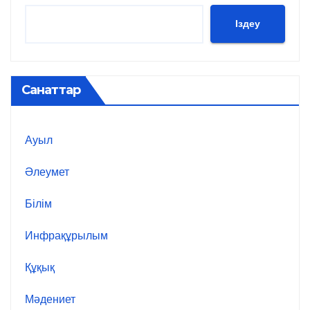
Іздеу
Санаттар
Ауыл
Әлеумет
Білім
Инфрақұрылым
Құқық
Мәдениет