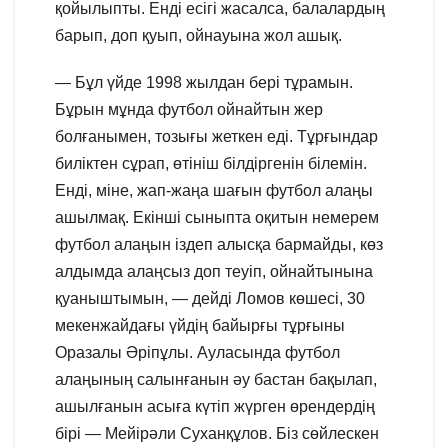
қойылыпты. Енді есігі жасалса, балалардың
барып, доп қуып, ойнауына жол ашық.
— Бұл үйде 1998 жылдан бері тұрамын.
Бұрын мұнда футбол ойнайтын жер
болғанымен, тозығы жеткен еді. Тұрғындар
биліктен сұрап, өтініш білдіргенін білемін.
Енді, міне, жап-жаңа шағын футбол алаңы
ашылмақ. Екінші сыныпта оқитын немерем
футбол алаңын іздеп алысқа бармайды, көз
алдымда алаңсыз доп теуіп, ойнайтынына
қуаныштымын, — дейді Ломов көшесі, 30
мекенжайдағы үйдің байырғы тұрғыны
Оразалы Әріпұлы. Ауласында футбол
алаңының салынғанын әу бастан бақылап,
ашылғанын асыға күтіп жүрген өрендердің
бірі — Мейірәли Суханқұлов. Біз сөйлескен