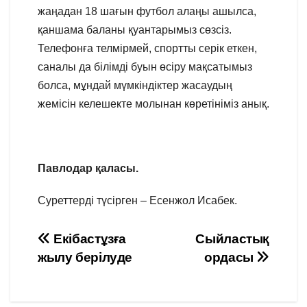
жаңадан 18 шағын футбол алаңы ашылса,
қаншама баланы қуантарымыз сөзсіз.
Телефонға телмірмей, спортты серік еткен,
саналы да білімді буын өсіру мақсатымыз
болса, мұндай мүмкіндіктер жасаудың
жемісін келешекте молынан көретініміз анық.
Павлодар қаласы.
Суреттерді түсірген – Есенжол Исабек.
Навигация
Екібастұзға
Сыйластық
жылу берілуде
ордасы
по
записям