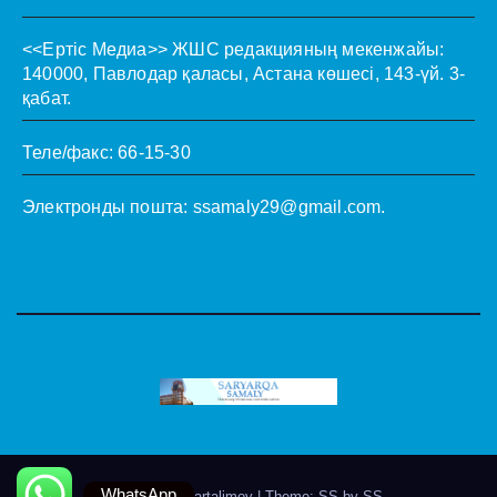
<<Ертіс Медиа>>
ЖШС редакцияның мекенжайы:
140000, Павлодар қаласы, Астана көшесі, 143-үй. 3-
қабат.
Теле/факс: 66-15-30
Электронды пошта:
ssamaly29@gmail.com
.
WhatsApp
Theme by @artalimov
|
Theme: SS by
SS
.