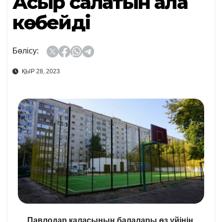
Асыр салатын алаң
көбейді
Бөлісу:
ҚЫР 28, 2023
Павлодар қаласының балалары өз үйінің