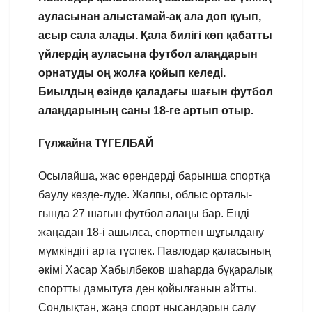
ауласынан алыстамай-ақ ала доп қуып,
асыр сала алады. Қала билігі көп қабатты
үйлердің ауласына футбол алаңдарын
орнатуды оң жолға қойып келеді.
Биылдың өзінде қаладағы шағын футбол
алаңдарының саны 18-ге артып отыр.
Гүлжайна ТҮГЕЛБАЙ
Осылайша, жас өрендерді барынша спортқа
баулу көзде-луде. Жалпы, облыс орталы-
ғында 27 шағын футбол алаңы бар. Енді
жаңадан 18-і ашылса, спортпен шұғылдану
мүмкіндігі арта түспек. Павлодар қаласының
әкімі Хасар Хабылбеков шаһарда бұқаралық
спортты дамытуға ден қойылғанын айтты.
Сондықтан, жаңа спорт нысандарын салу