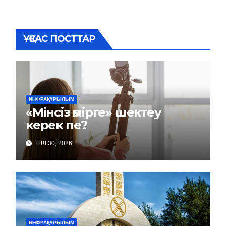
ҰҚСАС ПОСТТАР
ИНФРАҚҰРЫЛЫМ
«Мінсіз өмірге» шектеу
керек пе?
ШІЛ 30, 2026
ИНФРАҚҰРЫЛЫМ