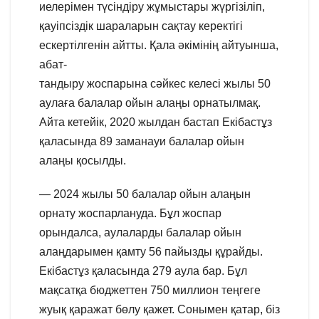
иелерімен түсіндіру жұмыстары жүргізіліп,
қауіпсіздік шараларын сақтау керектігі
ескертілгенін айтты. Қала әкімінің айтуынша,
абат-
тандыру жоспарына сәйкес келесі жылы 50
аулаға балалар ойын алаңы орнатылмақ.
Айта кетейік, 2020 жылдан бастап Екібастұз
қаласында 89 заманауи балалар ойын
алаңы қосылды.
— 2024 жылы 50 балалар ойын алаңын
орнату жоспарлануда. Бұл жоспар
орындалса, аулаларды балалар ойын
алаңдарымен қамту 56 пайызды құрайды.
Екібастұз қаласында 279 аула бар. Бұл
мақсатқа бюджеттен 750 миллион теңгеге
жуық қаражат бөлу қажет. Сонымен қатар, біз