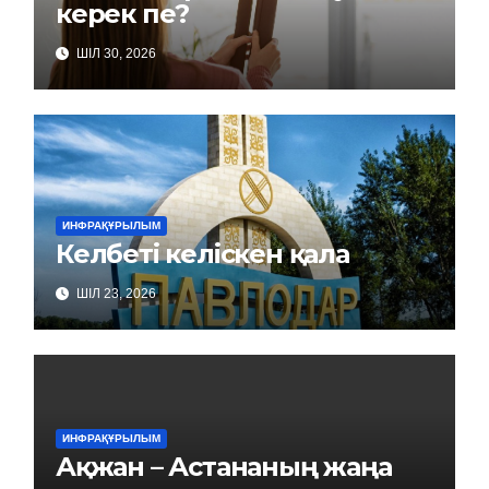
керек пе?
ШІЛ 30, 2026
ИНФРАҚҰРЫЛЫМ
Келбеті келіскен қала
ШІЛ 23, 2026
ИНФРАҚҰРЫЛЫМ
Ақжан – Астананың жаңа