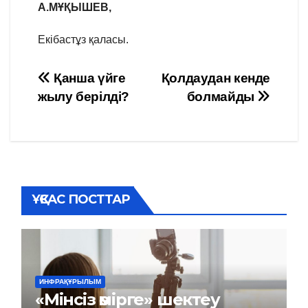
А.МҰҚЫШЕВ,
Екібастұз қаласы.
Навигация
Қанша үйге
Қолдаудан кенде
жылу берілді?
болмайды
по
записям
ҰҚСАС ПОСТТАР
ИНФРАҚҰРЫЛЫМ
«Мінсіз өмірге» шектеу