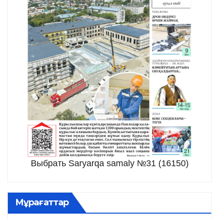
Выбрать Saryarqa samaly №31 (16150)
Мұрағаттар