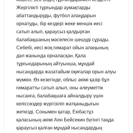
Жергілікті тұрғындар аумақтарды
абаттандыруды, футбол алаңдарын
орнатуды, бір кездері жеке меншік иесі
сатып алып, қараусыз қалдырған
балабақшаның мәселесін шешуді сұрады.
Себебі, иесі жоқ ғимарат ойын алаңының
дәл жанында орналасқан. Қала
тұрғындарының айтуынша, мұндай
нысандарда жазатайым оқиғалар орын алуы
мүмкін. Өз кезегінде, облыс әкімі қазір бұл
ғимаратты сатып алып, оны әлеуметтік
нысанға, балабақшаға айналдыру үшін
келіссөздер жүргізіліп жатқаныдығын
жеткізді. Сонымен қатар, Екібастұз
қаласының әкімі Аян Бейсекин бүгінгі таңда
қараусыз қалған мұндай нысандардың