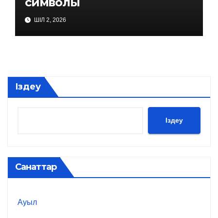
символы
ШІЛ 2, 2026
Іздеу
Іздеу
Санаттар
Ауыл