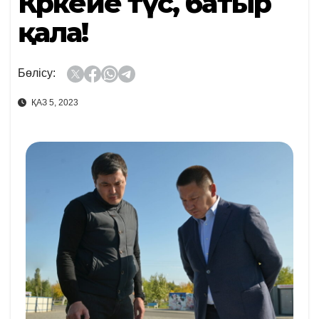
Көркейе түс, батыр
қала!
Бөлісу:
ҚАЗ 5, 2023