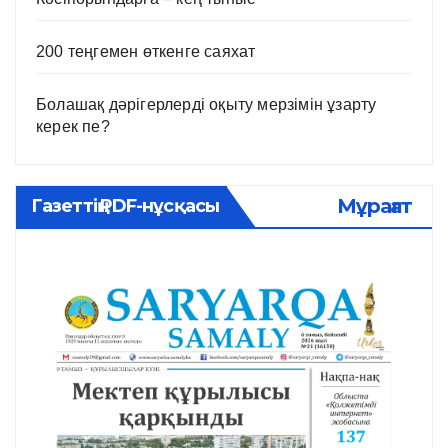
200 теңгемен өткенге саяхат
Болашақ дәрігерлерді оқыту мерзімін ұзарту
керек пе?
Мұрағат
Газеттің PDF-нұсқасы