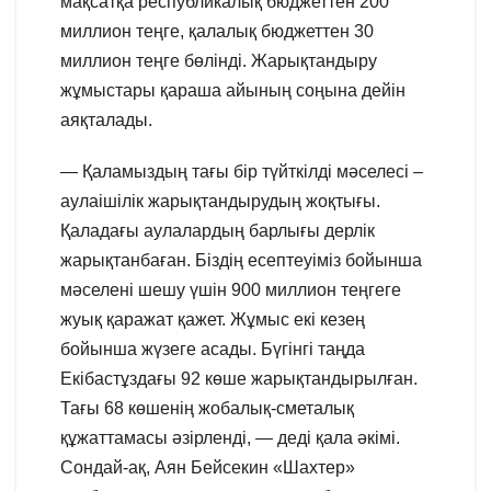
мақсатқа республикалық бюджеттен 200
миллион теңге, қалалық бюджеттен 30
миллион теңге бөлінді. Жарықтандыру
жұмыстары қараша айының соңына дейін
аяқталады.
— Қаламыздың тағы бір түйткілді мәселесі –
аулаішілік жарықтандырудың жоқтығы.
Қаладағы аулалардың барлығы дерлік
жарықтанбаған. Біздің есептеуіміз бойынша
мәселені шешу үшін 900 миллион теңгеге
жуық қаражат қажет. Жұмыс екі кезең
бойынша жүзеге асады. Бүгінгі таңда
Екібастұздағы 92 көше жарықтандырылған.
Тағы 68 көшенің жобалық-сметалық
құжаттамасы әзірленді, — деді қала әкімі.
Сондай-ақ, Аян Бейсекин «Шахтер»