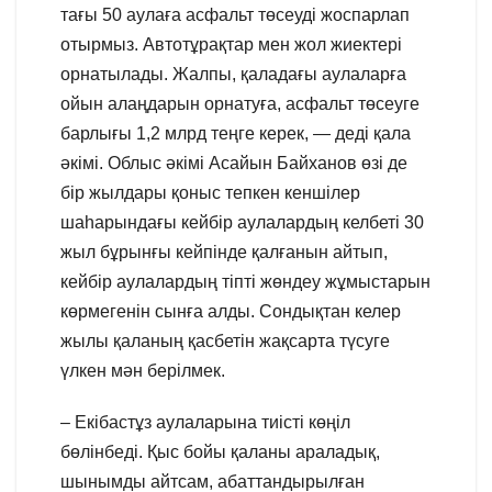
тағы 50 аулаға асфальт төсеуді жоспарлап
отырмыз. Автотұрақтар мен жол жиектері
орнатылады. Жалпы, қаладағы аулаларға
ойын алаңдарын орнатуға, асфальт төсеуге
барлығы 1,2 млрд теңге керек, — деді қала
әкімі. Облыс әкімі Асайын Байханов өзі де
бір жылдары қоныс тепкен кеншілер
шаһарындағы кейбір аулалардың келбеті 30
жыл бұрынғы кейпінде қалғанын айтып,
кейбір аулалардың тіпті жөндеу жұмыстарын
көрмегенін сынға алды. Сондықтан келер
жылы қаланың қасбетін жақсарта түсуге
үлкен мән берілмек.
– Екібастұз аулаларына тиісті көңіл
бөлінбеді. Қыс бойы қаланы араладық,
шынымды айтсам, абаттандырылған