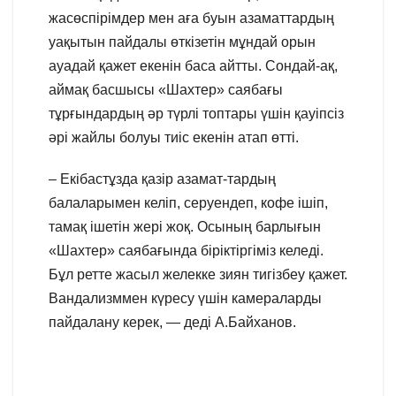
жасөспірімдер мен аға буын азаматтардың
уақытын пайдалы өткізетін мұндай орын
ауадай қажет екенін баса айтты. Сондай-ақ,
аймақ басшысы «Шахтер» саябағы
тұрғындардың әр түрлі топтары үшін қауіпсіз
әрі жайлы болуы тиіс екенін атап өтті.
– Екібастұзда қазір азамат-тардың
балаларымен келіп, серуендеп, кофе ішіп,
тамақ ішетін жері жоқ. Осының барлығын
«Шахтер» саябағында біріктіргіміз келеді.
Бұл ретте жасыл желекке зиян тигізбеу қажет.
Вандализммен күресу үшін камераларды
пайдалану керек, — деді А.Байханов.