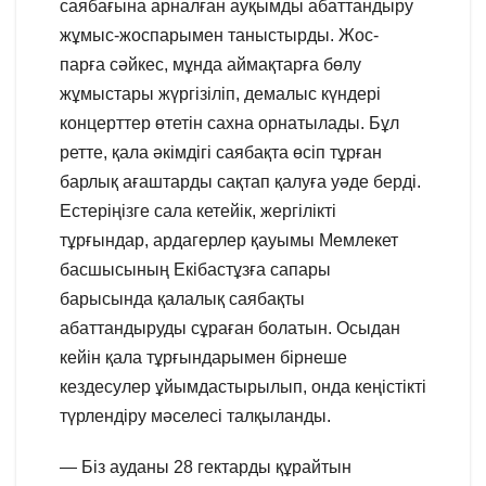
саябағына арналған ауқымды абаттандыру
жұмыс-жоспарымен таныстырды. Жос-
парға сәйкес, мұнда аймақтарға бөлу
жұмыстары жүргізіліп, демалыс күндері
концерттер өтетін сахна орнатылады. Бұл
ретте, қала әкімдігі саябақта өсіп тұрған
барлық ағаштарды сақтап қалуға уәде берді.
Естеріңізге сала кетейік, жергілікті
тұрғындар, ардагерлер қауымы Мемлекет
басшысының Екібастұзға сапары
барысында қалалық саябақты
абаттандыруды сұраған болатын. Осыдан
кейін қала тұрғындарымен бірнеше
кездесулер ұйымдастырылып, онда кеңістікті
түрлендіру мәселесі талқыланды.
— Біз ауданы 28 гектарды құрайтын