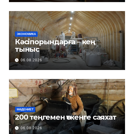
ЭКОНОМИКА
Кәсіпорындарға – кең
тыныс
06.08.2026
МӘДЕНИЕТ
200 теңгемен өткенге саяхат
06.08.2026