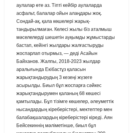
аулалар өте аз. Тіпті кейбір аулаларда
асфальт, балалар ойын алаңдары жоқ.
Сондай-ақ, қала көшелері жарық-
тандырылмаған. Келесі жылы біз аталмыш
мәселелерді шешетін ауқымды жұмыстарды
бастап, кейінгі жылдары жалғастыруды
жоспарлап отырмыз, — деді Асайын
Байханов. Жалпы, 2018-2023 жылдар
аралығында Екібастұз қаласын
жарықтандырудың 3 кезеңі жүзеге
асырылды. Биыл бұл жоспарға сәйкес
жарықтандырумен қаланың 68 көшесі
қамтылады. Бұл тізімге көшелер, әлеуметтік
нысандардың кіреберістері, мектептер мен
балабақшалардың кіреберістері кіреді. Аян
Бейсекиннің мәліметінше, биыл бұл