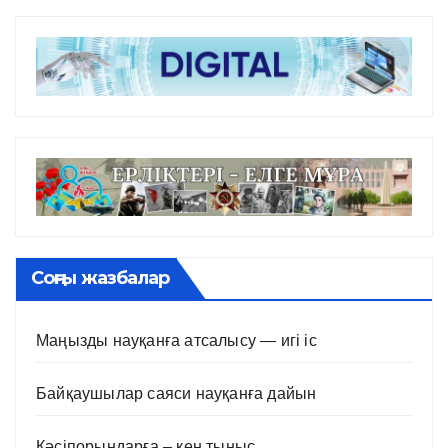
Соңғы жазбалар
Маңызды науқанға атсалысу — игі іс
Байқаушылар саяси науқанға дайын
Кәсіпорындарға – кең тыныс