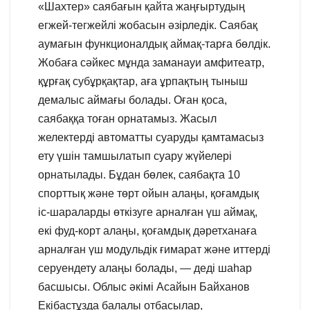
«Шахтер» саябағын қайта жаңғыртудың
егжей-тегжейлі жобасын әзірледік. Саябақ
аумағын функционалдық аймақ-тарға бөлдік.
Жобаға сәйкес мұнда заманауи амфитеатр,
құрғақ субұрқақтар, аға ұрпақтың тыныш
демалыс аймағы болады. Оған қоса,
саябаққа тоған орнатамыз. Жасыл
желектерді автоматты суаруды қамтамасыз
ету үшін тамшылатып суару жүйелері
орнатылады. Бұдан бөлек, саябақта 10
спорттық және төрт ойын алаңы, қоғамдық
іс-шараларды өткізуге арналған үш аймақ,
екі фуд-корт алаңы, қоғамдық дәретханаға
арналған үш модульдік ғимарат және иттерді
серуендету алаңы болады, — деді шаһар
басшысы. Облыс әкімі Асайын Байханов
Екібастұзда балалы отбасылар,