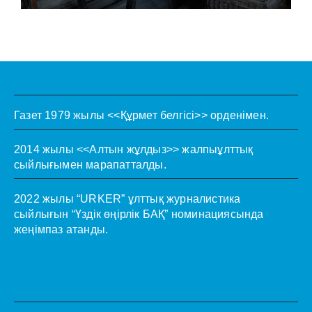
Газет 1979 жылы <<Құрмет белгісі>> орденімен.
2014 жылы <<Алтын жұлдыз>> жалпыұлттық
сыйлығымен марапатталды.
2022 жылы “URKER” ұлттық журналистика
сыйлығын “Үздік өңірлік БАҚ” номинациясында
жеңімпаз атанды.