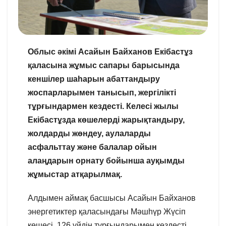
Облыс әкімі Асайын Байханов Екібастұз
қаласына жұмыс сапары барысында
кеншілер шаһарын абаттандыру
жоспарларымен танысып, жергілікті
тұрғындармен кездесті. Келесі жылы
Екібастұзда көшелерді жарықтандыру,
жолдарды жөндеу, аулаларды
асфальттау және балалар ойын
алаңдарын орнату бойынша ауқымды
жұмыстар атқарылмақ.
Алдымен аймақ басшысы Асайын Байханов
энергетиктер қаласындағы Мәшһүр Жүсіп
көшесі, 126 үйдің тұрғындарымен кездесті.