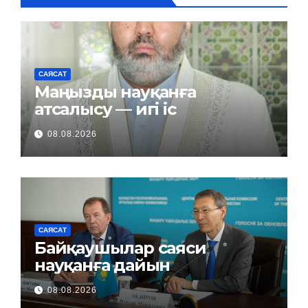
САЯСАТ
Маңызды науқанға
атсалысу — игі іс
08.08.2026
САЯСАТ
Байқаушылар саяси
науқанға дайын
08.08.2026