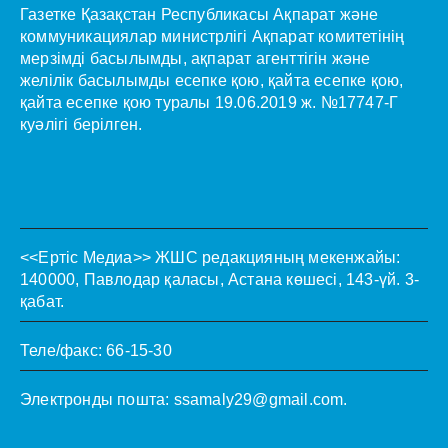
Газетке Қазақстан Республикасы Ақпарат және
коммуникациялар министрлігі Ақпарат комитетінің
мерзімді басылымды, ақпарат агенттігін және
желілік басылымды есепке қою, қайта есепке қою,
қайта есепке қою туралы 19.06.2019 ж. №17747-Г
куәлігі берілген.
<<Ертіс Медиа>>
ЖШС редакцияның мекенжайы:
140000, Павлодар қаласы, Астана көшесі, 143-үй. 3-
қабат.
Теле/факс: 66-15-30
Электронды пошта:
ssamaly29@gmail.com
.