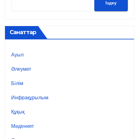
Іздеу
Санаттар
Ауыл
Әлеумет
Білім
Инфрақұрылым
Құқық
Мәдениет