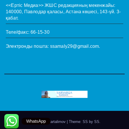
<<Ертіс Медиа>>
ЖШС редакцияның мекенжайы:
140000, Павлодар қаласы, Астана көшесі, 143-үй. 3-
қабат.
Теле/факс: 66-15-30
Электронды пошта:
ssamaly29@gmail.com
.
WhatsApp
Theme by @artalimov
|
Theme: SS by
SS
.