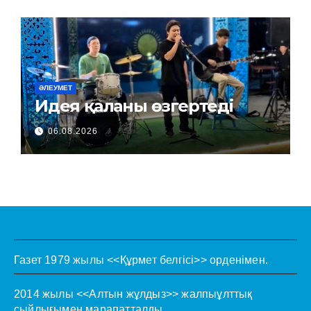
ӘЛЕУМЕТ
Идея қаланы өзгертеді
06.08.2026
Газет 1979 жылы <<Құрмет белгісі>> орденімен.
2014 жылы <<Алтын жұлдыз>> жалпыұлттық
сыйлығымен марапатталды.