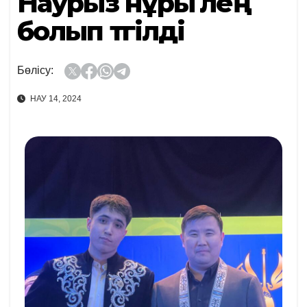
Наурыз нұры өлең
болып төгілді
Бөлісу:
НАУ 14, 2024