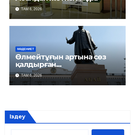
ТАМ 6, 2026
МӘДЕНИЕТ
Өлмейтұғын артына сөз
қалдырған…
ТАМ 6, 2026
Іздеу