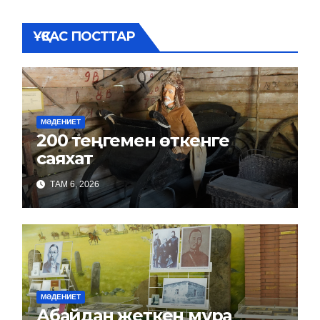
ҰҚСАС ПОСТТАР
МӘДЕНИЕТ
200 теңгемен өткенге
саяхат
ТАМ 6, 2026
МӘДЕНИЕТ
Абайдан жеткен мұра