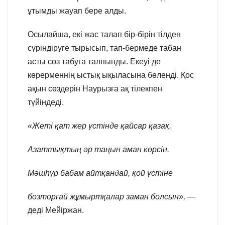
ұтымды жауап бере алды.
Осылайша, екі жас талап бір-бірін тілден
сүріндіруге тырысып, тап-бермеде табан
асты сөз табуға талпынды. Екеуі де
көрерменнің ыстық ықыласына бөленді. Қос
ақын сөздерін Наурызға ақ тілекпен
түйіндеді.
«Жеті қат жер үстінде қайсар қазақ,
Азаттықтың әр таңын аман көрсін.
Мәшһүр бабам айтқандай, қой үстіне
бозторғай жұмыртқалар заман болсын»,
—
деді Мейіржан.