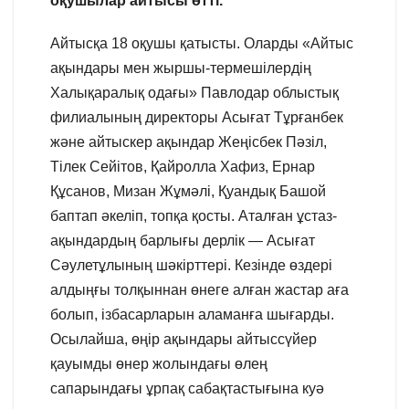
оқушылар айтысы өтті.
Айтысқа 18 оқушы қатысты. Оларды «Айтыс
ақындары мен жыршы-термешілердің
Халықаралық одағы» Павлодар облыстық
филиалының директоры Асығат Тұрғанбек
және айтыскер ақындар Жеңісбек Пәзіл,
Тілек Сейітов, Қайролла Хафиз, Ернар
Құсанов, Мизан Жұмәлі, Қуандық Башой
баптап әкеліп, топқа қосты. Аталған ұстаз-
ақындардың барлығы дерлік — Асығат
Сәулетұлының шәкірттері. Кезінде өздері
алдыңғы толқыннан өнеге алған жастар аға
болып, ізбасарларын аламанға шығарды.
Осылайша, өңір ақындары айтыссүйер
қауымды өнер жолындағы өлең
сапарындағы ұрпақ сабақтастығына куә