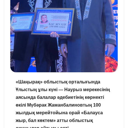
«Шаңырақ» облыстық орталығында
Ұлыстың ұлы күні — Наурыз мерекесінің
аясында балалар әдебиетінің көрнекті
өкілі Мүбәрак Жаманбалиновтың 100
жылдық мерейтойына орай «Балауса
жыр, бал көктем» атты облыстық