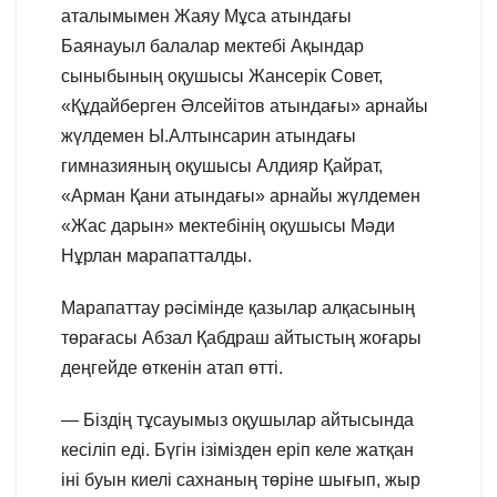
аталымымен Жаяу Мұса атындағы
Баянауыл балалар мектебі Ақындар
сыныбының оқушысы Жансерік Совет,
«Құдайберген Әлсейітов атындағы» арнайы
жүлдемен Ы.Алтынсарин атындағы
гимназияның оқушысы Алдияр Қайрат,
«Арман Қани атындағы» арнайы жүлдемен
«Жас дарын» мектебінің оқушысы Мәди
Нұрлан марапатталды.
Марапаттау рәсімінде қазылар алқасының
төрағасы Абзал Қабдраш айтыстың жоғары
деңгейде өткенін атап өтті.
— Біздің тұсауымыз оқушылар айтысында
кесіліп еді. Бүгін ізімізден еріп келе жатқан
іні буын киелі сахнаның төріне шығып, жыр