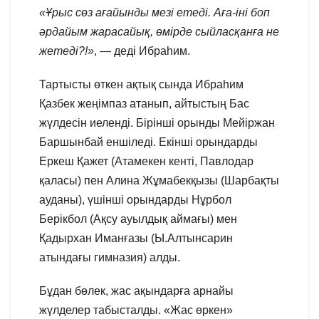
«Ұрыс сөз ағайынды мезі етеді. Аға-іні боп
әрдайым жарасайық, өмірде сыйласқанға не
жетеді?!»
, — деді Ибраһим.
Тартысты өткен ақтық сында Ибраһим
Қазбек жеңімпаз атанып, айтыстың Бас
жүлдесін иеленді. Бірінші орынды Мейіржан
Баршынбай еншіледі. Екінші орындарды
Еркеш Қажет (Атамекен кенті, Павлодар
қаласы) пен Алина Жұмабекқызы (Шарбақты
ауданы), үшінші орындарды Нұрбол
Берікбол (Ақсу ауылдық аймағы) мен
Қадырхан Иманғазы (Ы.Алтынсарин
атындағы гимназия) алды.
Бұдан бөлек, жас ақындарға арнайы
жүлделер табысталды. «Жас өркен»