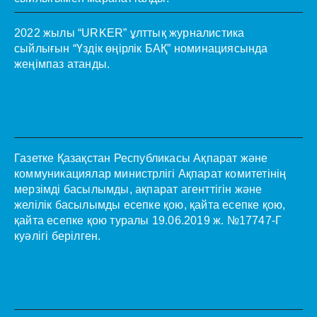
2022 жылы “URKER” ұлттық журналистика
сыйлығын “Үздік өңірлік БАҚ” номинациясында
жеңімпаз атанды.
Газетке Қазақстан Республикасы Ақпарат және
коммуникациялар министрлігі Ақпарат комитетінің
мерзімді басылымды, ақпарат агенттігін және
желілік басылымды есепке қою, қайта есепке қою,
қайта есепке қою туралы 19.06.2019 ж. №17747-Г
куәлігі берілген.