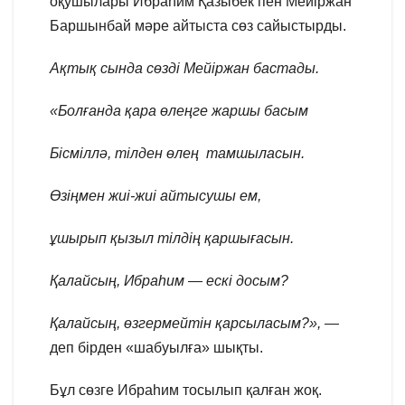
оқушылары Ибраһим Қазыбек пен Мейіржан
Баршынбай мәре айтыста сөз сайыстырды.
Ақтық сында сөзді Мейіржан бастады.
«Болғанда қара өлеңге жаршы басым
Бісміллә, тілден өлең тамшыласын.
Өзіңмен жиі-жиі айтысушы ем,
ұшырып қызыл тілдің қаршығасын.
Қалайсың, Ибраһим — ескі досым?
Қалайсың, өзгермейтін қарсыласым?»,
—
деп бірден «шабуылға» шықты.
Бұл сөзге Ибраһим тосылып қалған жоқ.