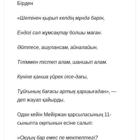
Бірден
«Шетінен қырып келдің мұнда бәрін,
Ендігі сәл жұмсақтау болшы маған.
Әйтпесе, ашулансам, айналайын,
Тіліммен тістеп алам, шаншып алам.
Күніне қанша үйрек ілсе-дағы,
Тұйғының бағасы артық қаршығадан»,
—
деп жауап қайырды.
Одан кейін Мейіржан қарсыласының 11-
сыныпта оқитынын есіне салып:
«Оқуың бар емес пе мектептегі?