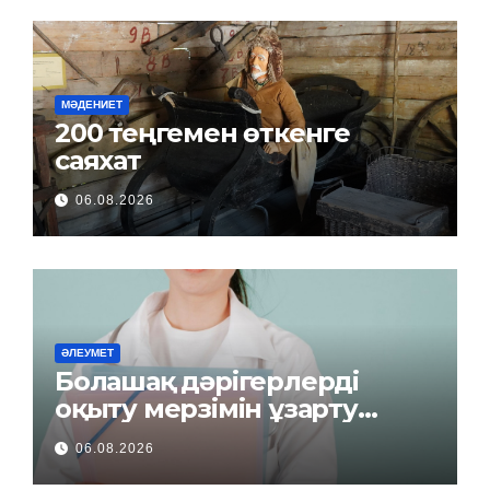
МӘДЕНИЕТ
200 теңгемен өткенге
саяхат
06.08.2026
ӘЛЕУМЕТ
Болашақ дәрігерлерді
оқыту мерзімін ұзарту
керек пе?
06.08.2026