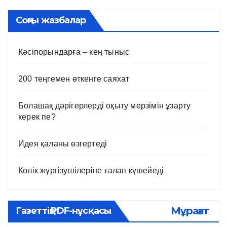
Соңғы жазбалар
Кәсіпорындарға – кең тыныс
200 теңгемен өткенге саяхат
Болашақ дәрігерлерді оқыту мерзімін ұзарту
керек пе?
Идея қаланы өзгертеді
Көлік жүргізушілеріне талап күшейеді
Мұрағат
Газеттің PDF-нұсқасы