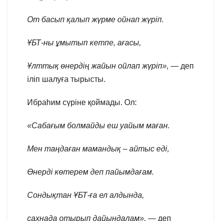
От басып қалып жүрме ойнап жүріп.
ҰБТ-ны ұмытып кетпе, ағасы,
Ұлттық өнердің жайын ойлап жүріп»,
— деп
іліп шалуға тырысты.
Ибраһим сүріне қоймады. Ол:
«Сабағым болмайды еш уайым маған.
Мен таңдаған мамандық – айтыс еді,
Өнерді көтерем деп пайымдағам.
Сондықтан ҰБТ-ға ел алдында,
сахнада отырып дайындалам»,
— деп