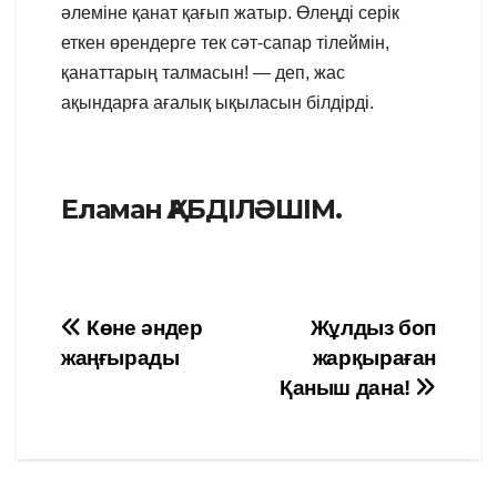
әлеміне қанат қағып жатыр. Өлеңді серік
еткен өрендерге тек сәт-сапар тілеймін,
қанаттарың талмасын! — деп, жас
ақындарға ағалық ықыласын білдірді.
Еламан ҚАБДІЛӘШІМ.
Навигация
Көне әндер
Жұлдыз боп
жаңғырады
жарқыраған
по
Қаныш дана!
записям