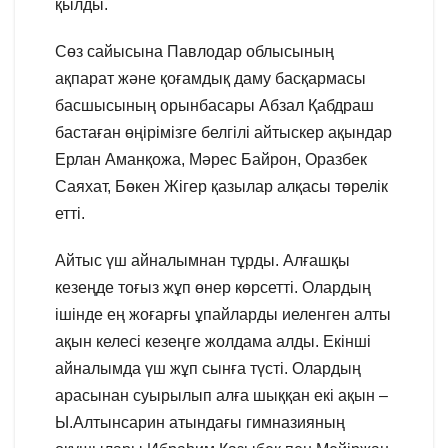
қылды.
Сөз сайысына Павлодар облысының
ақпарат және қоғамдық даму басқармасы
басшысының орынбасары Абзал Қабдраш
бастаған өңірімізге белгілі айтыскер ақындар
Ерлан Аманқожа, Мәрес Байрон, Оразбек
Саяхат, Бөкен Жігер қазылар алқасы төрелік
етті.
Айтыс үш айналымнан тұрды. Алғашқы
кезеңде тоғыз жұп өнер көрсетті. Олардың
ішінде ең жоғарғы ұпайларды иеленген алты
ақын келесі кезеңге жолдама алды. Екінші
айналымда үш жұп сынға түсті. Олардың
арасынан суырылып алға шыққан екі ақын –
Ы.Алтынсарин атындағы гимназияның