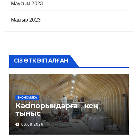
Маусым 2023
Мамыр 2023
СІЗ ӨТКІЗІП АЛҒАН
ЭКОНОМИКА
Кәсіпорындарға – кең
тыныс
06.08.2026